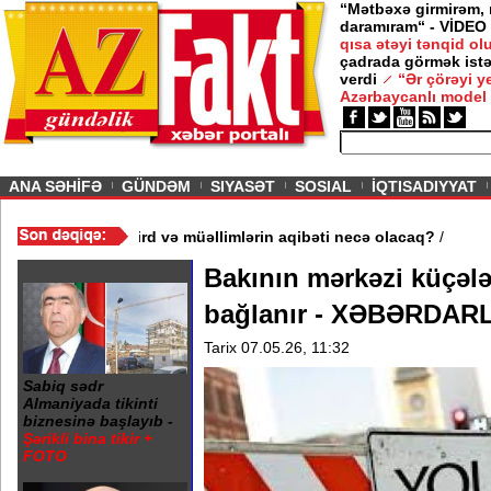
“Mətbəxə girmirəm,
daramıram“ - VİDEO
qısa ətəyi tənqid o
çadrada görmək istə
verdi
“Ər çörəyi 
Azərbaycanlı model
ious
ANA SƏHİFƏ
GÜNDƏM
SIYASƏT
SOSIAL
İQTISADIYYAT
 3 məktəb bağlandı - Şagird və müəllimlərin aqibəti necə olacaq
Bakının mərkəzi küçələ
bağlanır - XƏBƏRDAR
Tarix 07.05.26, 11:32
Sabiq sədr
Almaniyada tikinti
biznesinə başlayıb -
Şərikli bina tikir +
FOTO