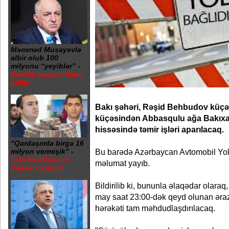
Məmməd Musayevlə
əlbir olub 100
milyonu “yeyiblər” -
Vəzifəli şəxslər həbs
edildi
Bakı şəhəri, Rəşid Behbudov küçə
küçəsindən Abbasqulu ağa Bakıxa
hissəsində təmir işləri aparılacaq.
“Qardaşımla birgə 16
Bu barədə Azərbaycan Avtomobil Yolla
milyon vermişik” -
Tale Heydərovun
məlumat yayıb.
ifadəsi oxundu
Bildirilib ki, bununla əlaqədar olara
may saat 23:00-dək qeyd olunan ərazi
hərəkəti tam məhdudlaşdırılacaq.