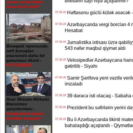
biletlərin sayı niyə açıqlanmır?
sonra universitetə
necə daxil olub?
Həftəsonu güclü külək əsəcə
07.08.26
Azərbaycanda vergi borcları 4 m
07.08.26
Hesabat
Jurnalistika ixtisası üzrə qabiliy
07.08.26
Binəqədi rayonunda
543 nəfər məqbul qiymət aldı
neft buruqları
ərazisində daha bir
Velosipedlər Azərbaycana hans
qanunsuz tikinti -
07.08.26
FOTO/VİDEO
gətirilib - Siyahı
Samir Şərifova yeni vəzifə veri
07.08.26
imzaladı
39 dərəcə isti olacaq - Sabaha
07.08.26
Anar Əlizadə-Mübariz
Mənsimov
Prezident bu səfirlərin yerini d
07.08.26
qarşıdurması -
Kompromat savaşı
yenidən başlayıb
Bu il Azərbaycanda tikinti mater
07.08.26
bahalaşdığı açıqlandı - Qiymətlə