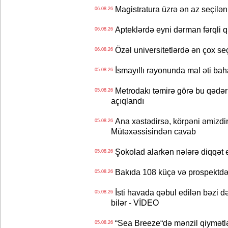
Magistratura üzrə ən az seçilən 
06.08.26
Apteklərdə eyni dərman fərqli q
06.08.26
Özəl universitetlərdə ən çox seç
06.08.26
İsmayıllı rayonunda mal əti ba
05.08.26
Metrodakı təmirə görə bu qədər 
05.08.26
açıqlandı
Ana xəstədirsə, körpəni əmizdir
05.08.26
Mütəxəssisindən cavab
Şokolad alarkən nələrə diqqət 
05.08.26
Bakıda 108 küçə və prospektdə 
05.08.26
İsti havada qəbul edilən bəzi d
05.08.26
bilər - VİDEO
“Sea Breeze“də mənzil qiymətlər
05.08.26