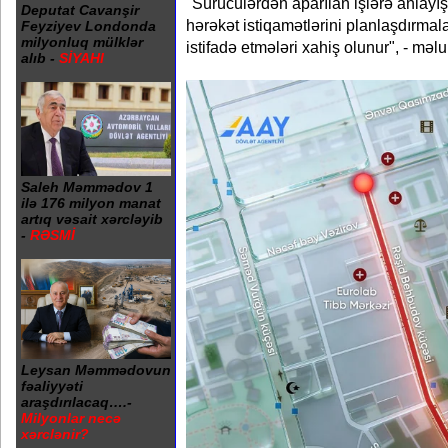
"Sürücülərdən aparılan işlərə anlayı
Deputat Cavanşir
hərəkət istiqamətlərini planlaşdırmala
Feyziyev Londonda
milyonluq mülklər
istifadə etmələri xahiş olunur", - mə
alıb -
SİYAHI
Saleh Məmmədov 1
ilə 176 milyon manat
artıq vəsait xərcləyib
-
RƏSMİ
Leysan Məmmədovun
fəaliyyəti
araşdırılacaq….-
Milyonlar necə
xərclənir?