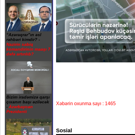
“Azəraqrar”ın əsl
rəhbəri kimdir? -
Nazirin sabiq
komandirinin maaşı 7
dəfə artırılıb?
Bizim iradəmizə qarşı
çıxanın başı əziləcək
Xəbərin oxunma sayı : 1465
-
Azərbaycan
Prezidenti
Sosial