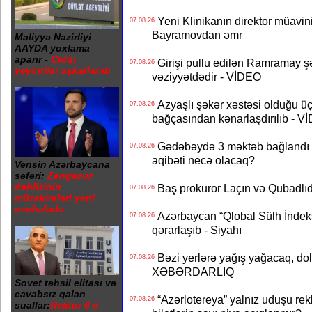
Yeni Klinikanın direktor müavini 
07.08.26
Bayramovdan əmr
Maliyyə Nazirliyi
AAYDA yoxlama
aparır -
Ciddi
Girişi pullu edilən Ramramay şə
07.08.26
yeyintilər aşkarlanıb
vəziyyətdədir - VİDEO
Azyaşlı şəkər xəstəsi olduğu ü
07.08.26
bağçasından kənarlaşdırılıb - V
Gədəbəydə 3 məktəb bağlandı - 
07.08.26
aqibəti necə olacaq?
Vensin Azərbaycana
səfəri:
Zəngəzur
dəhlizinin
Baş prokuror Laçın və Qubadl
07.08.26
müzakirələri yeni
mərhələdə
Azərbaycan “Qlobal Sülh İndek
07.08.26
qərarlaşıb - Siyahı
Bəzi yerlərə yağış yağacaq, do
07.08.26
XƏBƏRDARLIQ
Sovet təhsil elitası və
cavabsız qalan
“Azərlotereya” yalnız uduşu rek
07.08.26
suallar:
Rektor 6 il