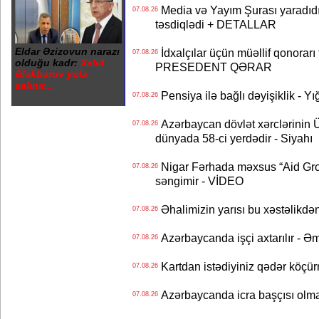
Media və Yayım Şurası yaradıdı 
07.08.26
təsdiqlədi + DETALLAR
Eldar Əzizovun narazı
İdxalçılar üçün müəllif qonorarı
07.08.26
olduğu kadr:
Xalid
PRESEDENT QƏRAR
Ələkbərov yola
salınır...
Pensiya ilə bağlı dəyişiklik - Yı
07.08.26
Azərbaycan dövlət xərclərinin
07.08.26
dünyada 58-ci yerdədir - Siyahı
Nigar Fərhada məxsus “Aid Grou
07.08.26
səngimir - VİDEO
Əhalimizin yarısı bu xəstəlikdən
07.08.26
Azərbaycanda işçi axtarılır - Ə
07.08.26
Kartdan istədiyiniz qədər köçür
07.08.26
Azərbaycanda icra başçısı olma
07.08.26