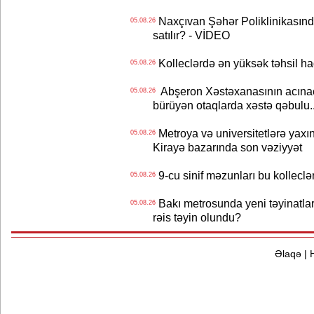
Naxçıvan Şəhər Poliklinikasında
05.08.26
satılır? - VİDEO
Kolleclərdə ən yüksək təhsil haq
05.08.26
Abşeron Xəstəxanasının acınaca
05.08.26
bürüyən otaqlarda xəstə qəbulu..
Metroya və universitetlərə yaxın
05.08.26
Kirayə bazarında son vəziyyət
9-cu sinif məzunları bu kolleclə
05.08.26
Bakı metrosunda yeni təyinatlar
05.08.26
rəis təyin olundu?
Əlaqə
|