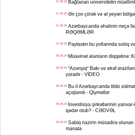
Bağlanan universitetin müəllimlər
07.08.26
Ən çox çörək və ət yeyən bölgə
07.08.26
Azərbaycanda əhalinin neçə faizi 
07.08.26
RƏQƏMLƏR
Paytaxtın bu yollarında sıxlıq v
07.08.26
Müavinət alanların diqqətinə: Ki
06.08.26
“Azərişıq“ Bakı və ətraf ərazilə
06.08.26
yaradır - VİDEO
Bu il Azərbaycanda tibbi xidmət
06.08.26
açıqlandı - Qiymətlər
İnvestisiya şirkətlərinin yanvar-
06.08.26
qədər olub? - CƏDVƏL
Sabiq nazirin müsadirə olunan ə
06.08.26
manata