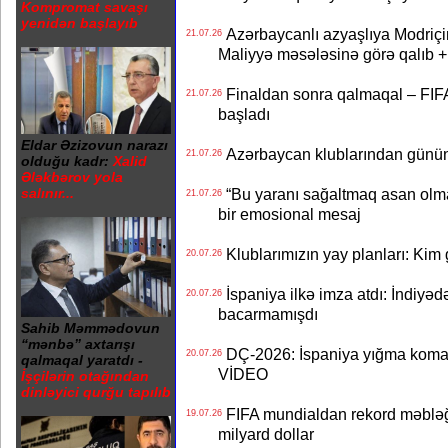
Kompromat savaşı
yenidən başlayıb
Azərbaycanlı azyaşlıya Modriç
21.07.26
Maliyyə məsələsinə görə qalıb
Finaldan sonra qalmaqal – FIFA 
21.07.26
başladı
Eldar Əzizovun narazı
Azərbaycan klublarından günün t
21.07.26
olduğu kadr:
Xalid
Ələkbərov yola
“Bu yaranı sağaltmaq asan olm
salınır...
21.07.26
bir emosional mesaj
Klublarımızın yay planları: Kim g
20.07.26
İspaniya ilkə imza atdı: İndiyəd
20.07.26
bacarmamışdı
Sahib Məmmədovun
“mənbə” axtarışı
DÇ-2026: İspaniya yığma koman
20.07.26
qalmaqal yaratdı -
VİDEO
İşçilərin otağından
dinləyici qurğu tapılıb
FIFA mundialdan rekord məbləğd
19.07.26
milyard dollar