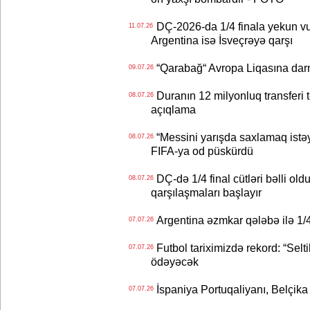
DÇ-2026-da 1/4 finala yekun vur
11.07.26
Argentina isə İsveçrəyə qarşı
“Qarabağ“ Avropa Liqasına dar
09.07.26
Duranın 12 milyonluq transferi t
08.07.26
açıqlama
“Messini yarışda saxlamaq istəyir
08.07.26
FIFA-ya od püskürdü
DÇ-də 1/4 final cütləri bəlli old
08.07.26
qarşılaşmaları başlayır
Argentina əzmkar qələbə ilə 1/4
07.07.26
Futbol tariximizdə rekord: “Selt
07.07.26
ödəyəcək
İspaniya Portuqaliyanı, Belçika
07.07.26