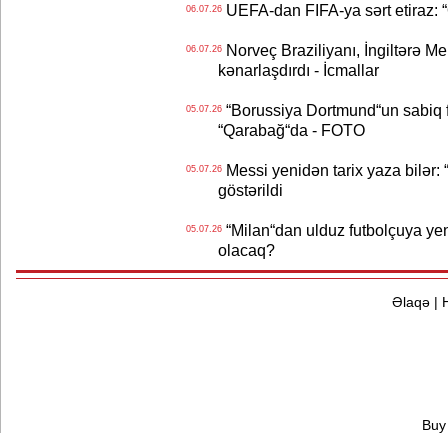
UEFA-dan FIFA-ya sərt etiraz: “Q
06.07.26
Norveç Braziliyanı, İngiltərə M
06.07.26
kənarlaşdırdı - İcmallar
“Borussiya Dortmund“un sabiq 
05.07.26
“Qarabağ“da - FOTO
Messi yenidən tarix yaza bilər: “
05.07.26
göstərildi
“Milan“dan ulduz futbolçuya yeni 
05.07.26
olacaq?
Əlaqə
|
Buy 