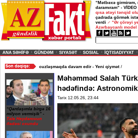
“Mətbəxə girmirəm,
daramıram“ - VİDEO
qısa ətəyi tənqid o
çadrada görmək istə
verdi
“Ər çörəyi 
Azərbaycanlı model
ious
ANA SƏHİFƏ
GÜNDƏM
SIYASƏT
SOSIAL
İQTISADIYYAT
Video
/
Azərbaycan nefti ucuzlaşmaqda davam edir - Yeni qiymət
/
Məhəmməd Salah Türk
hədəfində: Astronomik 
Tarix 12.05.26, 23:44
“Qardaşımla birgə 16
milyon vermişik” -
Tale Heydərovun
ifadəsi oxundu