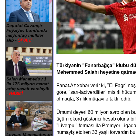
Deputat Cavanşir
Feyziyev Londonda
milyonluq mülklər
alıb -
SİYAHI
Türkiyənin "Fənərbağça" klubu d
Məhəmməd Salahı heyətinə qatmaq
Saleh Məmmədov 1
ilə 176 milyon manat
Fanat.Az xəbər verir ki, "El Fagr" nə
artıq vəsait xərcləyib
görə, "sarı-lacivərdlilər" misirli hücu
-
RƏSMİ
olmaqla, 3 illik müqavilə təklif edib.
Ümumi dəyəri 60 milyon avro olan bu tə
üçün rekord göstərici hesab oluna b
"Liverpul" forması ilə Premyer Liqad
nümayiş etdirən 33 yaşlı forvardın bu
Leysan Məmmədovun