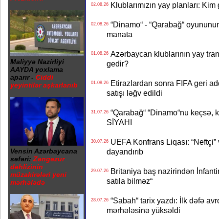
Klublarımızın yay planları: Kim g
02.08.26
“Dinamo“ - “Qarabağ“ oyununun bi
02.08.26
manata
Azərbaycan klublarının yay transf
01.08.26
Maliyyə Nazirliyi
gedir?
AAYDA yoxlama
aparır -
Ciddi
Etirazlardan sonra FIFA geri ad
01.08.26
yeyintilər aşkarlanıb
satışı ləğv edildi
“Qarabağ“ “Dinamo“nu keçsə, kim
31.07.26
SİYAHI
UEFA Konfrans Liqası: “Neftçi” 
30.07.26
dayandırıb
Vensin Azərbaycana
səfəri:
Zəngəzur
dəhlizinin
Britaniya baş nazirindən İnfantin
29.07.26
müzakirələri yeni
satıla bilməz“
mərhələdə
“Sabah“ tarix yazdı: İlk dəfə av
28.07.26
mərhələsinə yüksəldi