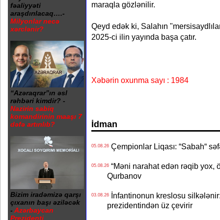
maraqla gözlənilir.
fəaliyyəti
araşdırılacaq….-
Milyonlar necə
Qeyd edək ki, Salahın "mersisaydlıla
xərclənir?
2025-ci ilin yayında başa çatır.
Xəbərin oxunma sayı : 1984
“Azəraqrar”ın əsl
rəhbəri kimdir? -
Nazirin sabiq
komandirinin maaşı 7
İdman
dəfə artırılıb?
Çempionlar Liqası: “Sabah“ səf
05.08.26
“Məni narahat edən rəqib yox, 
05.08.26
Qurbanov
Bizim iradəmizə qarşı
İnfantinonun kreslosu silkələnir
03.08.26
çıxanın başı əziləcək
prezidentindən üz çevirir
-
Azərbaycan
Prezidenti