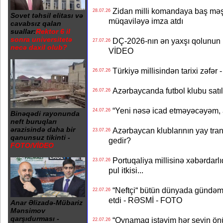
Zidan milli komandaya baş məşqçi
28.07.26
Sovet təhsil elitası və
müqaviləyə imza atdı
cavabsız qalan
suallar:
Rektor 6 il
sonra universitetə
DÇ-2026-nın ən yaxşı qolunun m
27.07.26
necə daxil olub?
VİDEO
Türkiyə millisindən tarixi zəf
26.07.26
Azərbaycanda futbol klubu satıl
26.07.26
“Yeni nəsə icad etməyəcəyəm, 
24.07.26
Binəqədi rayonunda
neft buruqları
ərazisində daha bir
Azərbaycan klublarının yay transf
23.07.26
qanunsuz tikinti -
gedir?
FOTO/VİDEO
Portuqaliya millisinə xəbərdar
23.07.26
pul itkisi...
“Neftçi“ bütün dünyada gündəm 
22.07.26
etdi - RƏSMİ - FOTO
Anar Əlizadə-Mübariz
Mənsimov
qarşıdurması -
“Oynamaq istəyim hər şeyin önü
22.07.26