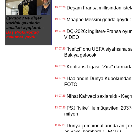
Deşam Fransa millisindən istef
19.07.26
Eyyubov və digər
Mbappe Messini geridə qoydu: 
19.07.26
vəzifəli şəxslərin
əməlləri açıqlandı -
DÇ-2026: İngiltərə-Fransa oyun
19.07.26
Baş Prokurorluq
məlumat yaydı
VİDEO
“Neftçi“ onu UEFA siyahısına sal
17.07.26
Bakıya gələcək
Konfrans Liqası: “Zirə“ darmad
16.07.26
Haalandın Dünya Kubokundan q
14.07.26
FOTO
Nihat Kahveci saxlanıldı - Keç
14.07.26
PSJ “Nike” ilə müqaviləni 2037-c
13.07.26
milyon
Dünya çempionatlarında ən çox q
11.07.26
ən yaxşı bombardir - FOTO