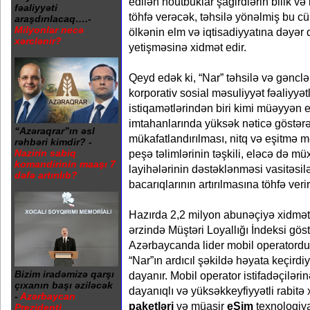
edilən noutbuklar şagirdlərin bilik və 
fəaliyyəti
töhfə verəcək, təhsilə yönəlmiş bu c
araşdırılacaq….-
Milyonlar necə
ölkənin elm və iqtisadiyyatına dəyər
xərclənir?
yetişməsinə xidmət edir.
Qeyd edək ki, “Nar” təhsilə və gənclər
korporativ sosial məsuliyyət fəaliyyət
istiqamətlərindən biri kimi müəyyən e
imtahanlarında yüksək nəticə göstərə
“Azəraqrar”ın əsl
mükafatlandırılması, nitq və eşitmə 
rəhbəri kimdir? -
Nazirin sabiq
peşə təlimlərinin təşkili, eləcə də müxt
komandirinin maaşı 7
layihələrinin dəstəklənməsi vasitəsilə
dəfə artırılıb?
bacarıqlarının artırılmasına töhfə verir
Hazırda 2,2 milyon abunəçiyə xidmət
ərzində Müştəri Loyallığı İndeksi gös
Azərbaycanda lider mobil operatordu
“Nar”ın ardıcıl şəkildə həyata keçird
Bizim iradəmizə qarşı
dayanır. Mobil operator istifadəçilərin
çıxanın başı əziləcək
dayanıqlı və yüksəkkeyfiyyətli rabitə 
-
Azərbaycan
paketləri
və müasir
eSim
texnologiya
Prezidenti