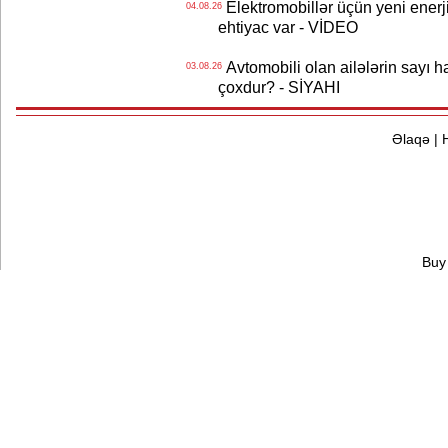
Elektromobillər üçün yeni ener
04.08.26
ehtiyac var - VİDEO
Avtomobili olan ailələrin sayı 
03.08.26
çoxdur? - SİYAHI
Əlaqə
|
Buy 