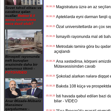
Magistratura üzrə ən az seçilən 
06.08.26
Sovet təhsil elitası və
cavabsız qalan
suallar:
Rektor 6 il
Apteklərdə eyni dərman fərqli q
06.08.26
sonra universitetə
necə daxil olub?
Özəl universitetlərdə ən çox seç
06.08.26
İsmayıllı rayonunda mal əti ba
05.08.26
Metrodakı təmirə görə bu qədər 
05.08.26
açıqlandı
Binəqədi rayonunda
neft buruqları
Ana xəstədirsə, körpəni əmizdir
05.08.26
ərazisində daha bir
Mütəxəssisindən cavab
qanunsuz tikinti -
FOTO/VİDEO
Şokolad alarkən nələrə diqqət 
05.08.26
Bakıda 108 küçə və prospektdə 
05.08.26
İsti havada qəbul edilən bəzi d
05.08.26
bilər - VİDEO
Anar Əlizadə-Mübariz
Mənsimov
qarşıdurması -
“Sea Breeze“də mənzil qiymətlər
05.08.26