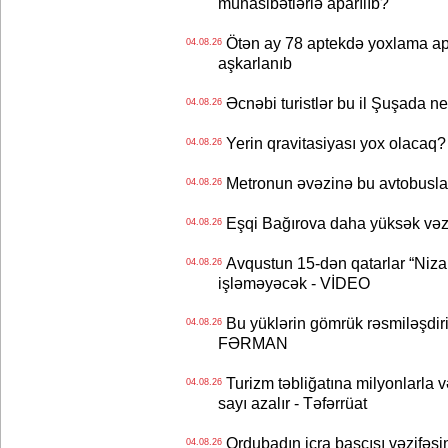
münasibətlərlə aparılıb?
Ötən ay 78 aptekdə yoxlama apa
04.08.26
aşkarlanıb
Əcnəbi turistlər bu il Şuşada ne
04.08.26
Yerin qravitasiyası yox olaca
04.08.26
Metronun əvəzinə bu avtobuslar
04.08.26
Eşqi Bağırova daha yüksək vəzifə
04.08.26
Avqustun 15-dən qatarlar “Niza
04.08.26
işləməyəcək - VİDEO
Bu yüklərin gömrük rəsmiləşdiri
04.08.26
FƏRMAN
Turizm təbliğatına milyonlarla və
04.08.26
sayı azalır - Təfərrüat
Ordubadın icra başçısı vəzifəsin
04.08.26