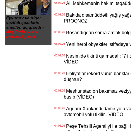
Ali Məhkəmənin hakimi təqaüdə
05.08.26
Bakıda qısamüddətli yağış yağa
05.08.26
Eyyubov və digər
PROQNOZ
vəzifəli şəxslərin
əməlləri açıqlandı -
Baş Prokurorluq
Boşandıqdan sonra əmlak bölgü
05.08.26
məlumat yaydı
Yeni hərbi obyektlər istifadəyə
05.08.26
Nəsimidə tikinti qalmaqalı: “7 ildi
05.08.26
VİDEO
Ehtiyatlar rekord vurur, banklar q
05.08.26
düşmür?
Məşhur stadion baxımsız vəziyy
05.08.26
basıb (VİDEO)
Ağdam-Xankəndi dəmir yolu və
05.08.26
avtomobil yolu tikilir - VİDEO
Peşə Təhsili Agentliyi ilə bağlı i
04.08.26