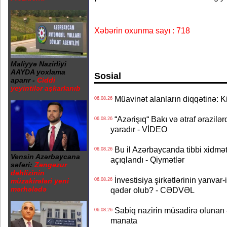
Xəbərin oxunma sayı : 718
Maliyyə Nazirliyi
AAYDA yoxlama
Sosial
aparır -
Ciddi
yeyintilər aşkarlanıb
Müavinət alanların diqqətinə: Ki
06.08.26
“Azərişıq“ Bakı və ətraf ərazilə
06.08.26
yaradır - VİDEO
Bu il Azərbaycanda tibbi xidmət
06.08.26
Vensin Azərbaycana
açıqlandı - Qiymətlər
səfəri:
Zəngəzur
dəhlizinin
İnvestisiya şirkətlərinin yanvar-
06.08.26
müzakirələri yeni
mərhələdə
qədər olub? - CƏDVƏL
Sabiq nazirin müsadirə olunan ə
06.08.26
manata