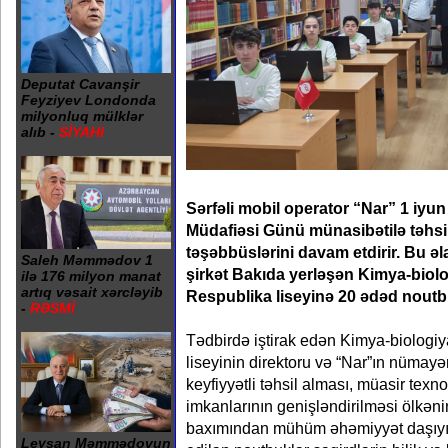
Deputat Cavanşir
Feyziyev Londonda
milyonluq mülklər
alıb -
SİYAHI
Sərfəli mobil operator “Nar” 1 iyu
Müdafiəsi Günü münasibətilə təhsil
təşəbbüslərini davam etdirir. Bu ə
Saleh Məmmədov 1
şirkət Bakıda yerləşən Kimya-biol
ilə 176 milyon manat
artıq vəsait xərcləyib
Respublika liseyinə 20 ədəd noutb
-
RƏSMİ
Tədbirdə iştirak edən Kimya-biologi
liseyinin direktoru və “Nar”ın nümayən
keyfiyyətli təhsil alması, müasir texn
imkanlarının genişləndirilməsi ölkəni
baxımından mühüm əhəmiyyət daşıyır
Leysan Məmmədovun