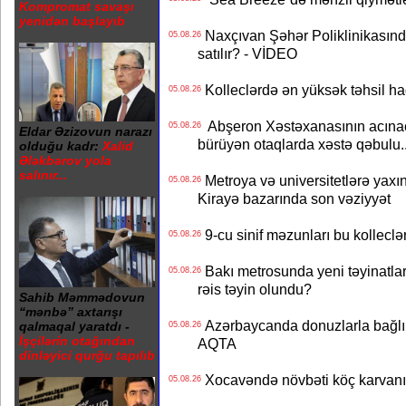
Kompromat savaşı
yenidən başlayıb
Naxçıvan Şəhər Poliklinikasında
05.08.26
satılır? - VİDEO
Kolleclərdə ən yüksək təhsil haq
05.08.26
Abşeron Xəstəxanasının acınaca
05.08.26
Eldar Əzizovun narazı
bürüyən otaqlarda xəstə qəbulu..
olduğu kadr:
Xalid
Ələkbərov yola
salınır...
Metroya və universitetlərə yaxın
05.08.26
Kirayə bazarında son vəziyyət
9-cu sinif məzunları bu kolleclə
05.08.26
Bakı metrosunda yeni təyinatlar
05.08.26
rəis təyin olundu?
Sahib Məmmədovun
“mənbə” axtarışı
Azərbaycanda donuzlarla bağlı m
qalmaqal yaratdı -
05.08.26
İşçilərin otağından
AQTA
dinləyici qurğu tapılıb
Xocavəndə növbəti köç karvanı
05.08.26