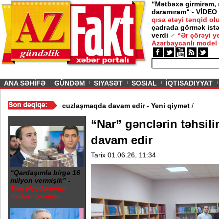
“Mətbəxə girmirəm,
daramıram“ - VİDEO
qısa ətəyi tənqid o
çadrada görmək istə
verdi
“Ər çörəyi 
Azərbaycanlı model
ious
ANA SƏHİFƏ
GÜNDƏM
SIYASƏT
SOSIAL
İQTISADIYYAT
 Video
/
Azərbaycan nefti ucuzlaşmaqda davam edir - Yeni qiymət
/
“Nar” gənclərin təhsil
davam edir
Tarix 01.06.26, 11:34
“Qardaşımla birgə 16
milyon vermişik” -
Tale Heydərovun
ifadəsi oxundu