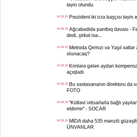
təyin olundu
Prezident iki icra başçısı təyi
04.08.26
Ağcabədidə pambıq davası - Fe
04.08.26
dedi, şirkət isə...
Metroda Qırmızı və Yaşıl xətlər a
04.08.26
olunacaq?
Kimlərə gələn aydan kompensas
04.08.26
açıqladı
Bu xəstəxananın direktoru da və
04.08.26
FOTO
“Kütləvi ixtisarlarla bağlı yayıla
04.08.26
etdirmir“ - SOCAR
MİDA daha 535 mənzili güzəştli şə
04.08.26
ÜNVANLAR