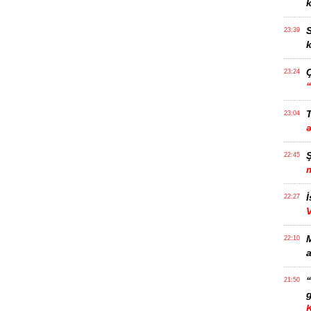
k
S
23:39
k
23:24
T
23:04
22:45
İ
22:27
22:10
a
21:50
g