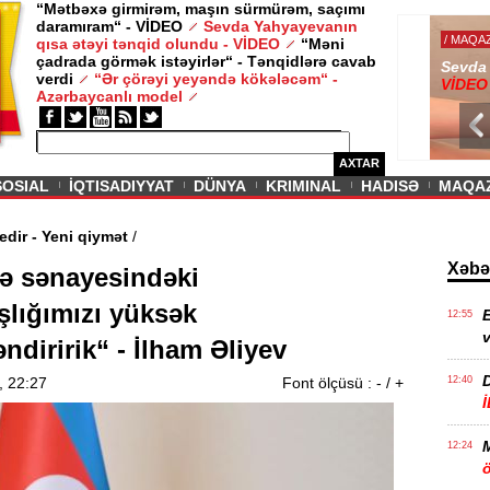
“Mətbəxə girmirəm, maşın sürmürəm, saçımı
daramıram“ - VİDEO
Sevda Yahyayevanın
/ MAQAZIN /
qısa ətəyi tənqid olundu - VİDEO
“Məni
çadrada görmək istəyirlər“ - Tənqidlərə cavab
Sevda Yahy
verdi
“Ər çörəyi yeyəndə kökələcəm“ -
VİDEO
Azərbaycanlı model
AXTAR
SOSIAL
İQTISADIYYAT
DÜNYA
KRIMINAL
HADISƏ
MAQA
a davam edir - Yeni qiymət
/
Xəbə
ə sənayesindəki
lığımızı yüksək
E
12:55
v
ndiririk“ - İlham Əliyev
, 22:27
Font ölçüsü :
-
/
+
12:40
12:24
ö