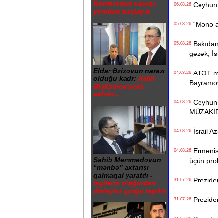
Kompromat savaşı
Ceyhun 
06.08.26
yenidən başlayıb
“Mənə aid
05.08.26
Bakıdan “
05.08.26
gəzək, İs
Eldar Əzizovun narazı
ATƏT mək
04.08.26
olduğu kadr:
Xalid
Bayramo
Ələkbərov yola
salınır...
Ceyhun B
04.08.26
MÜZAKİ
İsrail Az
04.08.26
Ermənista
04.08.26
Sahib Məmmədovun
üçün pro
“mənbə” axtarışı
qalmaqal yaratdı -
Preziden
31.07.26
İşçilərin otağından
dinləyici qurğu tapılıb
Preziden
31.07.26