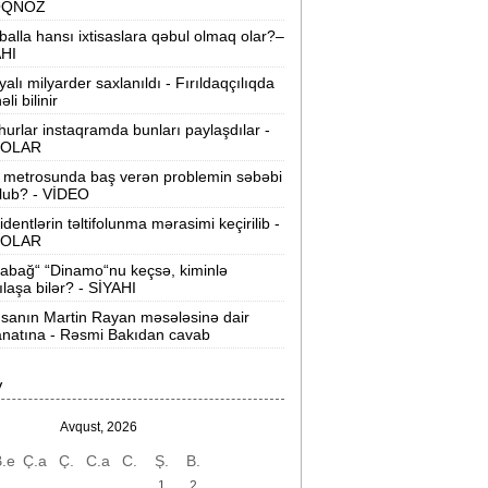
OQNOZ
“Wildberries” anbar tutumunun üçdə
balla hansı ixtisaslara qəbul olmaq olar?–
irini itirib -
21-ci hücum
AHI
yalı milyarder saxlanıldı - Fırıldaqçılıqda
“Sea Breeze“də mənzil qiymətləri necə
li bilinir
əyişir? -
Qiymətlər
urlar instaqramda bunları paylaşdılar -
OLAR
Bakıda ticarət mərkəzində FACİƏ:
liftin
 metrosunda baş verən problemin səbəbi
şaxtasına düşüb öldü
lub? - VİDEO
identlərin təltifolunma mərasimi keçirilib -
Pentaqondan kritik addım:
Rusiya və
OLAR
inə qarşı yeni plan
abağ“ “Dinamo“nu keçsə, kiminlə
ılaşa bilər? - SİYAHI
axçıvan Şəhər Poliklinikasında tibbi
rayış 60-80 manata satılır? -
VİDEO
sanın Martin Rayan məsələsinə dair
natına - Rəsmi Bakıdan cavab
olleclərdə ən yüksək təhsil haqqı
lan ixtisaslar -
SİYAHI
V
"Yəhudi David Seliverstov" Kazım
Avqust, 2026
bbasov çıxdı! -
Bir dələduzla bağlı
.e
Ç.a
Ç.
C.a
C.
Ş.
B.
SENSASİON detallar
1
2