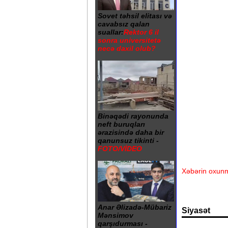
Sovet təhsil elitası və
cavabsız qalan
suallar:
Rektor 6 il
sonra universitetə
necə daxil olub?
Binəqədi rayonunda
neft buruqları
ərazisində daha bir
qanunsuz tikinti -
FOTO/VİDEO
Xəbərin oxunm
Anar Əlizadə-Mübariz
Siyasət
Mənsimov
qarşıdurması -