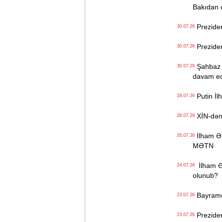
Bakıdan 
Preziden
30.07.26
Preziden
30.07.26
Şahbaz Şə
30.07.26
davam e
Putin İl
28.07.26
XİN-dən Z
28.07.26
İlham Əl
26.07.26
MƏTN
İlham Əl
24.07.26
olunub?
Bayramov
23.07.26
Preziden
23.07.26