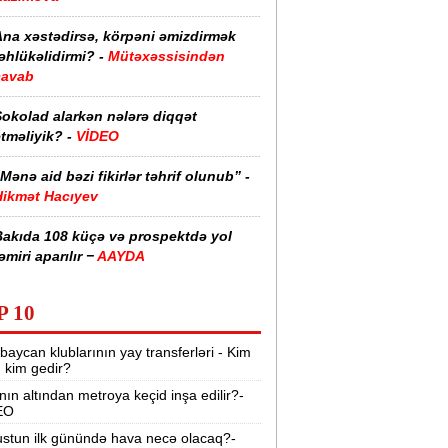
Ana xəstədirsə, körpəni əmizdirmək
əhlükəlidirmi? -
Mütəxəssisindən
cavab
Şokolad alarkən nələrə diqqət
tməliyik? -
VİDEO
Mənə aid bəzi fikirlər təhrif olunub” -
Hikmət Hacıyev
Bakıda 108 küçə və prospektdə yol
əmiri aparılır −
AAYDA
sti havada qəbul edilən bəzi dərmanlar
P 10
əsadlar törədə bilər -
VİDEO
baycan klublarının yay transferləri - Kim
üharibədə 3 400-dən çox iranlı və 18
r, kim gedir?
ABŞ hərbçisi həlak olub -
“Reuters“
nın altından metroya keçid inşa edilir?-
EO
BMT-dən dəhşətli xəbərdarlıq -
49
ilyon insan ac qala bilər
stun ilk günündə hava necə olacaq?-