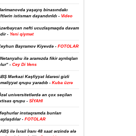
Nərimanovda yaşayış binasındakı
iftlərin istismarı dayandırıldı -
Video
Azərbaycan nefti ucuzlaşmaqda davam
dir -
Yeni qiymət
Ceyhun Bayramov Kiyevdə -
FOTOLAR
Netanyahu ilə aramızda fikir ayrılıqları
lur“ -
Cey Di Vens
BŞ Mərkəzi Kəşfiyyat İdarəsi gizli
əməliyyat qrupu yaradıb -
Kuba üzrə
zəl universitetlərdə ən çox seçilən
xtisas qrupu -
SİYAHI
Məşhurlar instaqramda bunları
aylaşdılar -
FOTOLAR
ABŞ ilə İsrail İranı 48 saat ərzində ələ