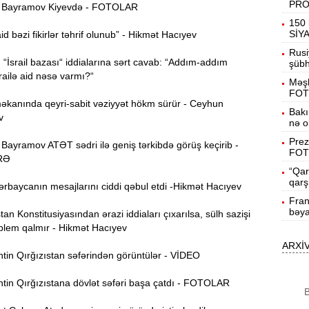
PR
Bayramov Kiyevdə - FOTOLAR
19:31
150 
b
SİY
 bəzi fikirlər təhrif olunub” - Hikmət Hacıyev
Rusi
İsrail bazası“ iddialarına sərt cavab: “Addım-addım
19:16
şübhə
d
railə aid nəsə varmı?“
Məşh
FOT
anında qeyri-sabit vəziyyət hökm sürür - Ceyhun
19:00
Bakı
v
nə o
Prez
ayramov ATƏT sədri ilə geniş tərkibdə görüş keçirib -
18:41
FOT
Ç
RƏ
“Qar
qarş
N
ərbaycanın mesajlarını ciddi qəbul etdi -Hikmət Hacıyev
18:22
a
Fran
bəya
n Konstitusiyasından ərazi iddiaları çıxarılsa, sülh sazişi
K
blem qalmır - Hikmət Hacıyev
18:05
o
ARXİ
tin Qırğızıstan səfərindən görüntülər - VİDEO
17:49
A
tin Qırğızıstana dövlət səfəri başa çatdı - FOTOLAR
B