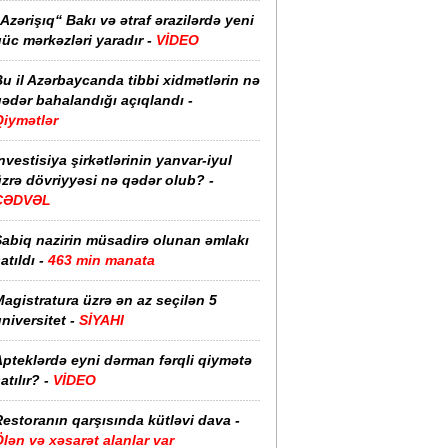
Azərişıq“ Bakı və ətraf ərazilərdə yeni
üc mərkəzləri yaradır -
VİDEO
u il Azərbaycanda tibbi xidmətlərin nə
ədər bahalandığı açıqlandı -
Qiymətlər
nvestisiya şirkətlərinin yanvar-iyul
zrə dövriyyəsi nə qədər olub? -
CƏDVƏL
Sabiq nazirin müsadirə olunan əmlakı
atıldı -
463 min manata
agistratura üzrə ən az seçilən 5
niversitet -
SİYAHI
pteklərdə eyni dərman fərqli qiymətə
atılır? -
VİDEO
estoranın qarşısında kütləvi dava -
lən və xəsarət alanlar var