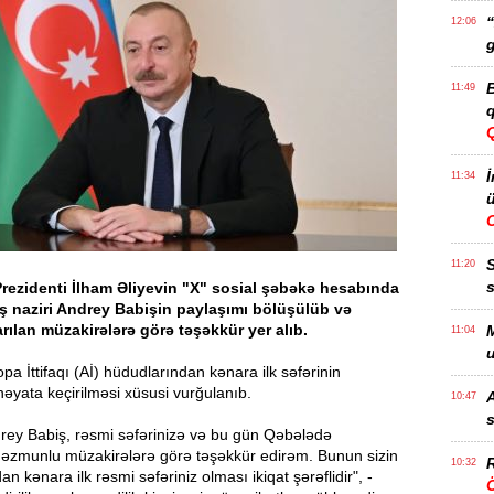
“
12:06
g
B
11:49
q
İ
11:34
ü
11:20
s
rezidenti İlham Əliyevin "X" sosial şəbəkə hesabında
ş naziri Andrey Babişin paylaşımı bölüşülüb və
ılan müzakirələrə görə təşəkkür yer alıb.
M
11:04
u
pa İttifaqı (Aİ) hüdudlarından kənara ilk səfərinin
əyata keçirilməsi xüsusi vurğulanıb.
A
10:47
s
drey Babiş, rəsmi səfərinizə və bu gün Qəbələdə
əzmunlu müzakirələrə görə təşəkkür edirəm. Bunun sizin
R
10:32
n kənara ilk rəsmi səfəriniz olması ikiqat şərəflidir", -
Ö