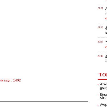
21:32
t
21:13
e
“
20:57
20:40
t
İ
20:25
TO
f
a sayı : 1402
Azər
M
20:06
gəli
Bina
VİD
19:48
m
Avqu