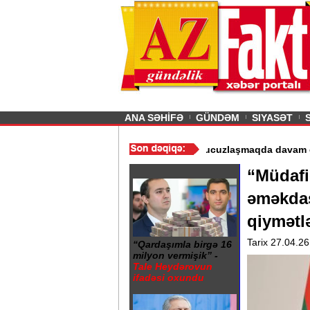
26
şın sürmürəm, saçımı
Previous
ANA SƏHİFƏ
GÜNDƏM
SIYASƏT
ərin istismarı dayandırıldı - Video
/
Azərbaycan nefti ucuzlaşmaqd
“Müdafi
əməkdaş
qiymətlə
Tarix 27.04.26
“Qardaşımla birgə 16
milyon vermişik” -
Tale Heydərovun
ifadəsi oxundu