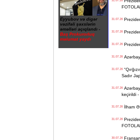
Prezident
31.07.26
FOTOLA
Eyyubov və digər
Prezident
31.07.26
vəzifəli şəxslərin
əməlləri açıqlandı -
Preziden
31.07.26
Baş Prokurorluq
məlumat yaydı
Preziden
31.07.26
Azərbayc
31.07.26
“Qırğızıs
31.07.26
Sadır Ja
Azərbayca
31.07.26
keçirildi 
İlham Əl
31.07.26
Preziden
31.07.26
FOTOLA
Fransanı
30.07.26