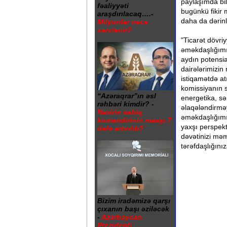
paylaşımda bil
fəaliyyəti
bugünkü fikir 
araşdırılacaq….-
daha da dərinl
Milyonlar necə
xərclənir?
"Ticarət dövriy
əməkdaşlığımız
aydın potensia
dairələrimizin
istiqamətdə at
komissiyanın s
“Azəraqrar”ın əsl
energetika, s
rəhbəri kimdir? -
əlaqələndirmə
Nazirin sabiq
əməkdaşlığımız
komandirinin maaşı 7
yaxşı perspekt
dəfə artırılıb?
dəvətinizi mə
tərəfdaşlığını
Bizim iradəmizə qarşı
çıxanın başı əziləcək
-
Azərbaycan
Prezidenti