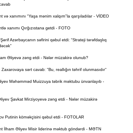
cavab
t və xanımını “Yaşa mənim xalqım”la qarşıladılar - VİDEO
15:44
U
tlə xanımı Qırğızıstana getdi - FOTO
B
rif Azərbaycanın səfirini qəbul etdi: “Strateji tərəfdaşlıq
15:27
dəcək”
ham Əliyevə zəng etdi - Nələr müzakirə olunub?
S
15:12
l
axarovaya sərt cavab: “Bu, reallığın təhrif olunmasıdır“
T
iyev Məhəmməd Muizzuya təbrik məktubu ünvanlayıb -
14:58
iyev Şavkat Mirziyoyevə zəng etdi - Nələr müzakirə
14:42
 Putinin köməkçisini qəbul etdi - FOTOLAR
9
14:25
b
t İlham Əliyev Misir liderinə məktub göndərdi - MƏTN