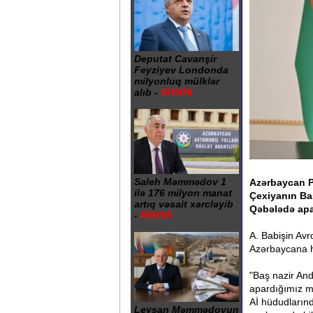
Deputat Cavanşir
Feyziyev Londonda
milyonluq mülklər
alıb -
SİYAHI
Saleh Məmmədov 1
Azərbaycan P
ilə 176 milyon manat
Çexiyanın Ba
artıq vəsait xərcləyib
Qəbələdə apar
-
RƏSMİ
A. Babişin Avro
Azərbaycana h
"Baş nazir An
apardığımız m
Aİ hüdudlarında
Leysan Məmmədovun