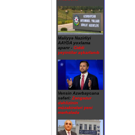
Maliyyə Nazirliyi
AAYDA yoxlama
aparır -
Ciddi
yeyintilər aşkarlanıb
Vensin Azərbaycana
səfəri:
Zəngəzur
dəhlizinin
müzakirələri yeni
mərhələdə