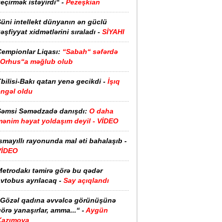
eçirmək istəyirdi“ -
Pezeşkian
üni intellekt dünyanın ən güclü
əşfiyyat xidmətlərini sıraladı -
SİYAHI
Çempionlar Liqası:
“Sabah“ səfərdə
“Orhus“a məğlub olub
bilisi-Bakı qatarı yenə gecikdi -
İşıq
əngəl oldu
Şəmsi Səmədzadə danışdı:
O daha
mənim həyat yoldaşım deyil - VİDEO
smayıllı rayonunda mal əti bahalaşıb -
VİDEO
Metrodakı təmirə görə bu qədər
vtobus ayrılacaq -
Say açıqlandı
“Gözəl qadına əvvəlcə görünüşünə
örə yanaşırlar, amma...“ -
Aygün
Kazımova