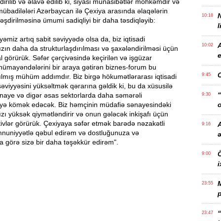
dirilib və əlavə edilib ki, siyasi münasibətlər möhkəmdir və
mübadilələri Azərbaycan ilə Çexiya arasında əlaqələrin
10:18
əşdirilməsinə ümumi sadiqliyi bir daha təsdiqləyib:
l
yəmiz artıq sabit səviyyədə olsa da, biz iqtisadi
10:02
ın daha da strukturlaşdırılması və şaxələndirilməsi üçün
e
l görürük. Səfər çərçivəsində keçirilən və işgüzar
 nümayəndələrini bir araya gətirən biznes-forum bu
9:45
ılmış mühüm addımdır. Biz birgə hökumətlərarası iqtisadi
əviyyəsini yüksəltmək qərarına gəldik ki, bu da xüsusilə
“
ənaye və digər əsas sektorlarda daha səmərəli
9:30
yə kömək edəcək. Biz həmçinin müdafiə sənayesindəki
o
ı yüksək qiymətləndirir və onun gələcək inkişafı üçün
ivlər görürük. Çexiyaya səfər etmək barədə nəzakətli
A
9:16
mnuniyyətlə qəbul edirəm və dostluğunuza və
za görə sizə bir daha təşəkkür edirəm".
Ö
9:00
i
23:55
p
“
23:47