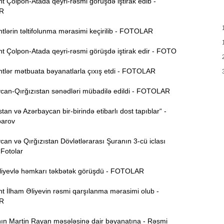
 Çolpon-Atada qeyri-rəsmi görüşdə iştirak edib -
T
R
17:35
e
lərin təltifolunma mərasimi keçirilib - FOTOLAR
17:20
v
t Çolpon-Atada qeyri-rəsmi görüşdə iştirak edir - FOTO
x
tlər mətbuata bəyanatlarla çıxış etdi - FOTOLAR
17:03
an-Qırğızıstan sənədləri mübadilə edildi - FOTOLAR
N
tan və Azərbaycan bir-birində etibarlı dost tapıblar“ -
16:47
parov
İ
n və Qırğızıstan Dövlətlərarası Şuranın 3-cü iclası
16:29
i
- Fotolar
“
iyevlə həmkarı təkbətək görüşdü - FOTOLAR
16:14
ç
t İlham Əliyevin rəsmi qarşılanma mərasimi olub -
R
M
16:00
a
n Martin Rayan məsələsinə dair bəyanatına - Rəsmi