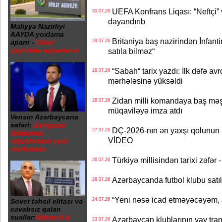
UEFA Konfrans Liqası: “Neftçi” 
30.07.26
dayandırıb
Maliyyə Nazirliyi
AAYDA yoxlama
Britaniya baş nazirindən İnfantin
aparır -
Ciddi
29.07.26
yeyintilər aşkarlanıb
satıla bilməz“
“Sabah“ tarix yazdı: İlk dəfə av
28.07.26
mərhələsinə yüksəldi
Zidan milli komandaya baş məşqçi
28.07.26
müqaviləyə imza atdı
Vensin Azərbaycana
səfəri:
Zəngəzur
DÇ-2026-nın ən yaxşı qolunun m
27.07.26
dəhlizinin
VİDEO
müzakirələri yeni
mərhələdə
Türkiyə millisindən tarixi zəf
26.07.26
Azərbaycanda futbol klubu satıl
26.07.26
“Yeni nəsə icad etməyəcəyəm, 
24.07.26
Sovet təhsil elitası və
cavabsız qalan
suallar:
Rektor 6 il
Azərbaycan klublarının yay transf
23.07.26