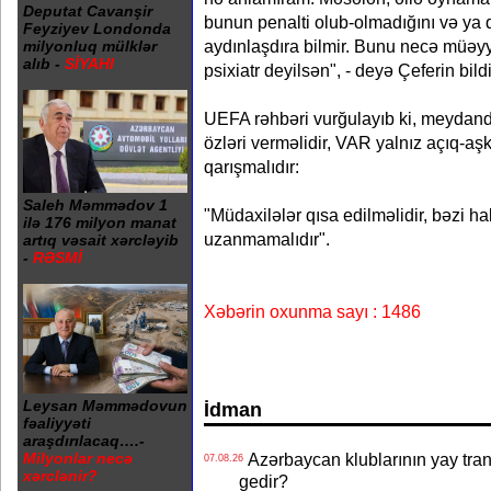
Deputat Cavanşir
bunun penalti olub-olmadığını və ya 
Feyziyev Londonda
aydınlaşdıra bilmir. Bunu necə müəy
milyonluq mülklər
alıb -
SİYAHI
psixiatr deyilsən", - deyə Çeferin bildi
UEFA rəhbəri vurğulayıb ki, meydand
özləri verməlidir, VAR yalnız açıq-aş
qarışmalıdır:
Saleh Məmmədov 1
"Müdaxilələr qısa edilməlidir, bəzi h
ilə 176 milyon manat
uzanmamalıdır".
artıq vəsait xərcləyib
-
RƏSMİ
Xəbərin oxunma sayı : 1486
Leysan Məmmədovun
İdman
fəaliyyəti
araşdırılacaq….-
Azərbaycan klublarının yay transf
Milyonlar necə
07.08.26
xərclənir?
gedir?