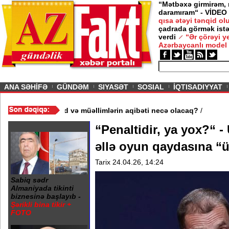
“Mətbəxə girmirəm,
daramıram“ - VİDEO
qısa ətəyi tənqid o
çadrada görmək istə
verdi
“Ər çörəyi 
Azərbaycanlı model
ious
ANA SƏHİFƏ
GÜNDƏM
SIYASƏT
SOSIAL
İQTISADIYYAT
məktəb bağlandı - Şagird və müəllimlərin aqibəti necə olacaq?
/
“Penaltidir, ya yox?“ -
əllə oyun qaydasına “ü
Tarix 24.04.26, 14:24
Sabiq sədr
Almaniyada tikinti
biznesinə başlayıb -
Şərikli bina tikir +
FOTO