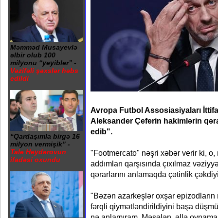
Məmməd Musayevlə
əlbir olub 100
milyonu “yeyiblər” -
Vəzifəli şəxslər həbs
edildi
Avropa Futbol Assosiasiyaları İttif
Aleksander Çeferin hakimlərin qərar
edib".
“Qardaşımla birgə 16
milyon vermişik” -
Tale Heydərovun
"Footmercato" nəşri xəbər verir ki, o,
ifadəsi oxundu
addımları qarşısında çıxılmaz vəziyyə
qərarlarını anlamaqda çətinlik çəkdiyin
"Bəzən azarkeşlər oxşar epizodların 
fərqli qiymətləndirildiyini başa düşm
nə anlamıram. Məsələn, əllə oynama 