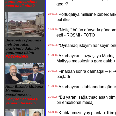
sonra universitetə
gedir?
necə daxil olub?
Portuqaliya millisinə xəbərdar
23.07.26
pul itkisi...
“Neftçi“ bütün dünyada gündəm 
22.07.26
etdi - RƏSMİ - FOTO
Binəqədi rayonunda
neft buruqları
“Oynamaq istəyim hər şeyin önü
22.07.26
ərazisində daha bir
qanunsuz tikinti -
Azərbaycanlı azyaşlıya Modriç
21.07.26
FOTO/VİDEO
Maliyyə məsələsinə görə qalıb
Finaldan sonra qalmaqal – FIFA 
21.07.26
başladı
Azərbaycan klublarından günün t
Anar Əlizadə-Mübariz
21.07.26
Mənsimov
qarşıdurması -
“Bu yaranı sağaltmaq asan olm
21.07.26
Kompromat savaşı
bir emosional mesaj
yenidən başlayıb
Klublarımızın yay planları: Kim g
20.07.26