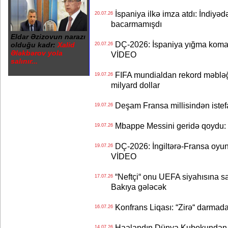
İspaniya ilkə imza atdı: İndiyəd
20.07.26
bacarmamışdı
Eldar Əzizovun narazı
DÇ-2026: İspaniya yığma koman
olduğu kadr:
Xalid
20.07.26
Ələkbərov yola
VİDEO
salınır...
FIFA mundialdan rekord məbləğd
19.07.26
milyard dollar
Deşam Fransa millisindən istef
19.07.26
Mbappe Messini geridə qoydu: 
19.07.26
DÇ-2026: İngiltərə-Fransa oyun
19.07.26
VİDEO
“Neftçi“ onu UEFA siyahısına sal
17.07.26
Bakıya gələcək
Konfrans Liqası: “Zirə“ darmad
16.07.26
Haalandın Dünya Kubokundan q
14.07.26