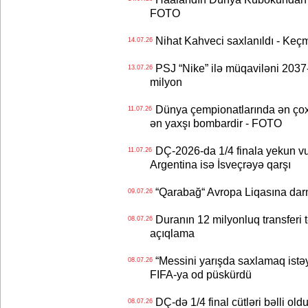
FOTO
Nihat Kahveci saxlanıldı - Keç
14.07.26
PSJ “Nike” ilə müqaviləni 2037-c
13.07.26
milyon
Dünya çempionatlarında ən çox q
11.07.26
ən yaxşı bombardir - FOTO
DÇ-2026-da 1/4 finala yekun vur
11.07.26
Argentina isə İsveçrəyə qarşı
“Qarabağ“ Avropa Liqasına dar
09.07.26
Duranın 12 milyonluq transferi t
08.07.26
açıqlama
“Messini yarışda saxlamaq istəyir
08.07.26
FIFA-ya od püskürdü
DÇ-də 1/4 final cütləri bəlli old
08.07.26