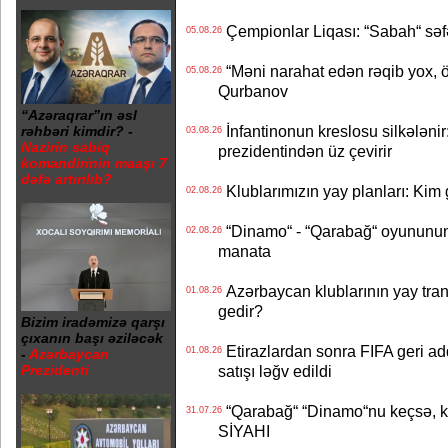
Çempionlar Liqası: “Sabah“ səf
05.08.26
“Məni narahat edən rəqib yox, 
05.08.26
Qurbanov
“Azəraqrar”ın əsl
İnfantinonun kreslosu silkələnir
rəhbəri kimdir? -
03.08.26
Nazirin sabiq
prezidentindən üz çevirir
komandirinin maaşı 7
dəfə artırılıb?
Klublarımızın yay planları: Kim g
02.08.26
“Dinamo“ - “Qarabağ“ oyununun bi
02.08.26
manata
Azərbaycan klublarının yay transf
01.08.26
gedir?
Bizim iradəmizə qarşı
çıxanın başı əziləcək
Etirazlardan sonra FIFA geri ad
01.08.26
-
Azərbaycan
satışı ləğv edildi
Prezidenti
“Qarabağ“ “Dinamo“nu keçsə, kim
31.07.26
SİYAHI