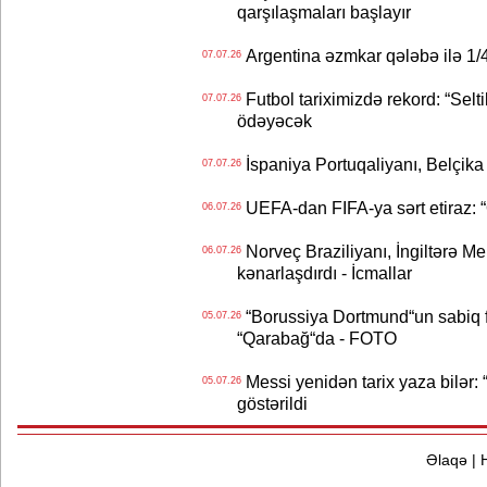
qarşılaşmaları başlayır
Argentina əzmkar qələbə ilə 1/4
07.07.26
Futbol tariximizdə rekord: “Selt
07.07.26
ödəyəcək
İspaniya Portuqaliyanı, Belçika
07.07.26
UEFA-dan FIFA-ya sərt etiraz: “Q
06.07.26
Norveç Braziliyanı, İngiltərə M
06.07.26
kənarlaşdırdı - İcmallar
“Borussiya Dortmund“un sabiq 
05.07.26
“Qarabağ“da - FOTO
Messi yenidən tarix yaza bilər: “
05.07.26
göstərildi
Əlaqə
|