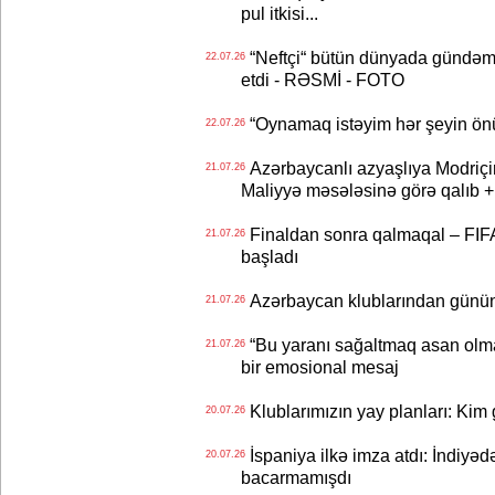
pul itkisi...
“Neftçi“ bütün dünyada gündəm 
22.07.26
etdi - RƏSMİ - FOTO
“Oynamaq istəyim hər şeyin önü
22.07.26
Azərbaycanlı azyaşlıya Modriç
21.07.26
Maliyyə məsələsinə görə qalıb
Finaldan sonra qalmaqal – FIFA 
21.07.26
başladı
Azərbaycan klublarından günün t
21.07.26
“Bu yaranı sağaltmaq asan olm
21.07.26
bir emosional mesaj
Klublarımızın yay planları: Kim g
20.07.26
İspaniya ilkə imza atdı: İndiyəd
20.07.26
bacarmamışdı