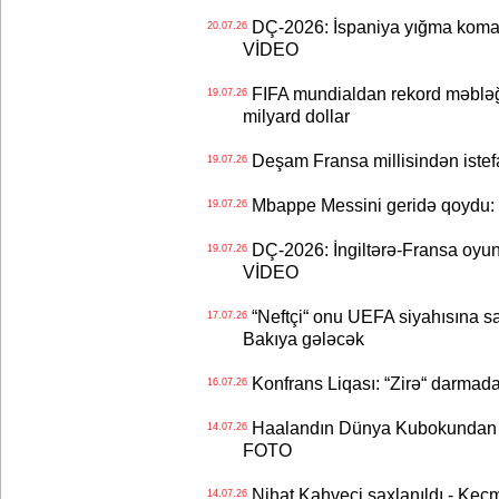
DÇ-2026: İspaniya yığma koman
20.07.26
VİDEO
FIFA mundialdan rekord məbləğd
19.07.26
milyard dollar
Deşam Fransa millisindən istef
19.07.26
Mbappe Messini geridə qoydu: 
19.07.26
DÇ-2026: İngiltərə-Fransa oyun
19.07.26
VİDEO
“Neftçi“ onu UEFA siyahısına sal
17.07.26
Bakıya gələcək
Konfrans Liqası: “Zirə“ darmad
16.07.26
Haalandın Dünya Kubokundan q
14.07.26
FOTO
Nihat Kahveci saxlanıldı - Keç
14.07.26