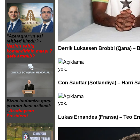
“Azəraqrar”ın əsl
rəhbəri kimdir? -
Nazirin sabiq
Derrik Lukassen Brobbi (Qana) – B
komandirinin maaşı 7
dəfə artırılıb?
Con Sauttar (Şotlandiya) – Harri Sa
Bizim iradəmizə qarşı
çıxanın başı əziləcək
-
Azərbaycan
Prezidenti
Lukas Ernandes (Fransa) – Teo Er