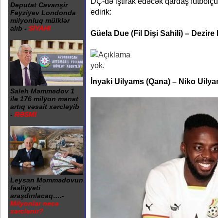
DÇ-də iştirak edəcək qardaş futbolçul
Deputat Cavanşir
edirik:
Feyziyev Londonda
milyonluq mülklər
alıb -
SİYAHI
Güela Due (Fil Dişi Sahili) – Dezir
İnyaki Uilyams (Qana) – Niko Uilya
Saleh Məmmədov 1
ilə 176 milyon manat
artıq vəsait xərcləyib
-
RƏSMİ
Leysan Məmmədovun
fəaliyyəti
araşdırılacaq….-
Milyonlar necə
xərclənir?