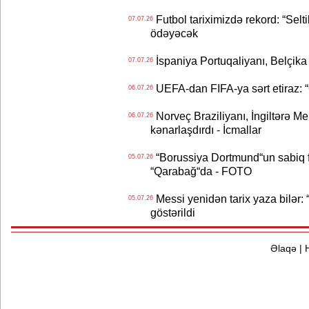
Futbol tariximizdə rekord: “Selt
07.07.26
ödəyəcək
İspaniya Portuqaliyanı, Belçika
07.07.26
UEFA-dan FIFA-ya sərt etiraz: “Q
06.07.26
Norveç Braziliyanı, İngiltərə M
06.07.26
kənarlaşdırdı - İcmallar
“Borussiya Dortmund“un sabiq 
05.07.26
“Qarabağ“da - FOTO
Messi yenidən tarix yaza bilər: “
05.07.26
göstərildi
Əlaqə
|