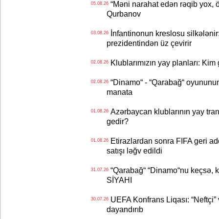
“Məni narahat edən rəqib yox, 
05.08.26
Qurbanov
İnfantinonun kreslosu silkələnir
03.08.26
prezidentindən üz çevirir
Klublarımızın yay planları: Kim g
02.08.26
“Dinamo“ - “Qarabağ“ oyununun bi
02.08.26
manata
Azərbaycan klublarının yay transf
01.08.26
gedir?
Etirazlardan sonra FIFA geri ad
01.08.26
satışı ləğv edildi
“Qarabağ“ “Dinamo“nu keçsə, kim
31.07.26
SİYAHI
UEFA Konfrans Liqası: “Neftçi” 
30.07.26
dayandırıb