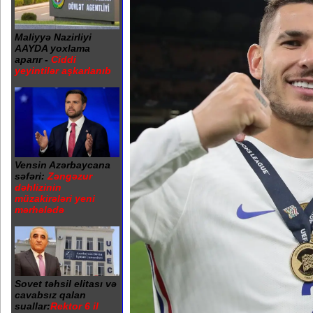
Maliyyə Nazirliyi
AAYDA yoxlama
aparır -
Ciddi
yeyintilər aşkarlanıb
Vensin Azərbaycana
səfəri:
Zəngəzur
dəhlizinin
müzakirələri yeni
mərhələdə
Sovet təhsil elitası və
cavabsız qalan
suallar:
Rektor 6 il