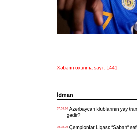
Xəbərin oxunma sayı : 1441
İdman
Azərbaycan klublarının yay transf
07.08.26
gedir?
Çempionlar Liqası: “Sabah“ səf
05.08.26