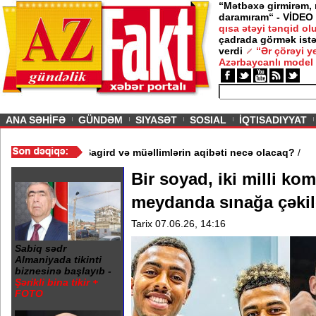
“Mətbəxə girmirəm,
daramıram“ - VİDEO
qısa ətəyi tənqid o
çadrada görmək istə
verdi
“Ər çörəyi 
Azərbaycanlı model
ious
ANA SƏHİFƏ
GÜNDƏM
SIYASƏT
SOSIAL
İQTISADIYYAT
dəbəydə 3 məktəb bağlandı - Şagird və müəllimlərin aqibəti necə
Bir soyad, iki milli ko
meydanda sınağa çəki
Tarix 07.06.26, 14:16
Sabiq sədr
Almaniyada tikinti
biznesinə başlayıb -
Şərikli bina tikir +
FOTO