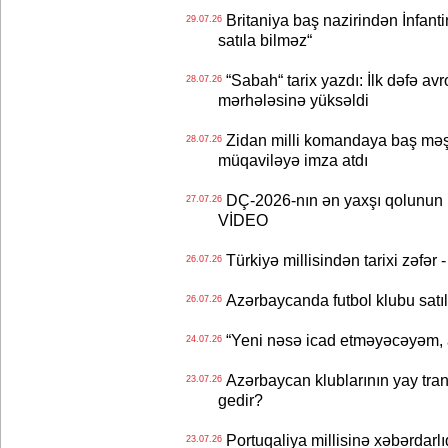
Britaniya baş nazirindən İnfantin
29.07.26
satıla bilməz“
“Sabah“ tarix yazdı: İlk dəfə av
28.07.26
mərhələsinə yüksəldi
Zidan milli komandaya baş məşqçi
28.07.26
müqaviləyə imza atdı
DÇ-2026-nın ən yaxşı qolunun m
27.07.26
VİDEO
Türkiyə millisindən tarixi zəf
26.07.26
Azərbaycanda futbol klubu satıl
26.07.26
“Yeni nəsə icad etməyəcəyəm, 
24.07.26
Azərbaycan klublarının yay transf
23.07.26
gedir?
Portuqaliya millisinə xəbərdar
23.07.26