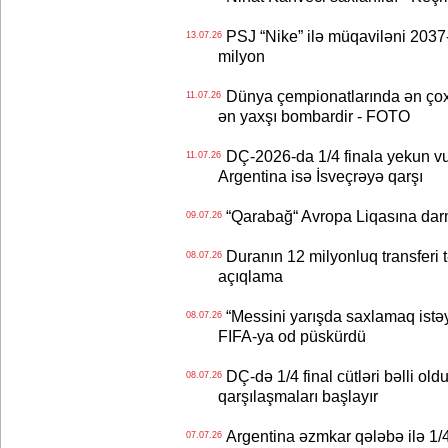
PSJ “Nike” ilə müqaviləni 2037-c
13.07.26
milyon
Dünya çempionatlarında ən çox q
11.07.26
ən yaxşı bombardir - FOTO
DÇ-2026-da 1/4 finala yekun vur
11.07.26
Argentina isə İsveçrəyə qarşı
“Qarabağ“ Avropa Liqasına dar
09.07.26
Duranın 12 milyonluq transferi t
08.07.26
açıqlama
“Messini yarışda saxlamaq istəyir
08.07.26
FIFA-ya od püskürdü
DÇ-də 1/4 final cütləri bəlli old
08.07.26
qarşılaşmaları başlayır
Argentina əzmkar qələbə ilə 1/4
07.07.26