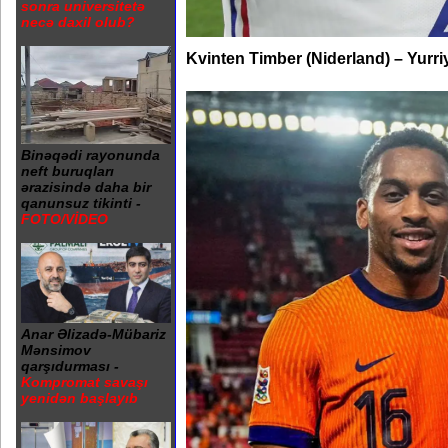
sonra universitetə
necə daxil olub?
Kvinten Timber (Niderland) – Yurri
Binəqədi rayonunda
neft buruqları
ərazisində daha bir
qanunsuz tikinti -
FOTO/VİDEO
Anar Əlizadə-Mübariz
Mənsimov
qarşıdurması -
Kompromat savaşı
yenidən başlayıb