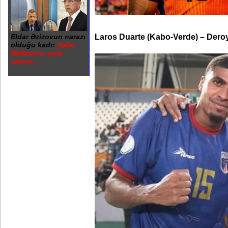
Laros Duarte (Kabo-Verde) – Dero
Eldar Əzizovun narazı
olduğu kadr:
Xalid
Ələkbərov yola
salınır...