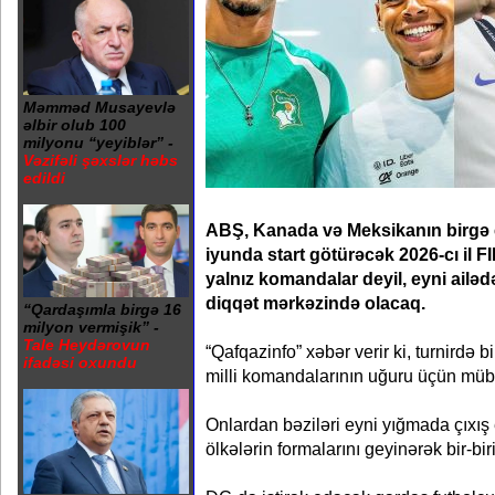
Məmməd Musayevlə
əlbir olub 100
milyonu “yeyiblər” -
Vəzifəli şəxslər həbs
edildi
ABŞ, Kanada və Meksikanın birgə ev
iyunda start götürəcək 2026-cı il
yalnız komandalar deyil, eyni ailəd
diqqət mərkəzində olacaq.
“Qardaşımla birgə 16
milyon vermişik” -
Tale Heydərovun
“Qafqazinfo” xəbər verir ki, turnirdə b
ifadəsi oxundu
milli komandalarının uğuru üçün müb
Onlardan bəziləri eyni yığmada çıxış e
ölkələrin formalarını geyinərək bir-bir