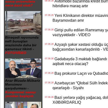
Avtomobil bazarında kredit bum
sonra universitetə
09.08.26
necə daxil olub?
hibridlərə maraq artır
Yeni Klinikanın direktor müavini 
07.08.26
Bayramovdan əmr
Girişi pullu edilən Ramramay şə
07.08.26
vəziyyətdədir - VİDEO
Binəqədi rayonunda
neft buruqları
Azyaşlı şəkər xəstəsi olduğu ü
07.08.26
ərazisində daha bir
bağçasından kənarlaşdırılıb - V
qanunsuz tikinti -
FOTO/VİDEO
Gədəbəydə 3 məktəb bağlandı - 
07.08.26
aqibəti necə olacaq?
Baş prokuror Laçın və Qubadl
07.08.26
Anar Əlizadə-Mübariz
Azərbaycan “Qlobal Sülh İndek
07.08.26
Mənsimov
qərarlaşıb - Siyahı
qarşıdurması -
Kompromat savaşı
yenidən başlayıb
Bəzi yerlərə yağış yağacaq, do
07.08.26
XƏBƏRDARLIQ