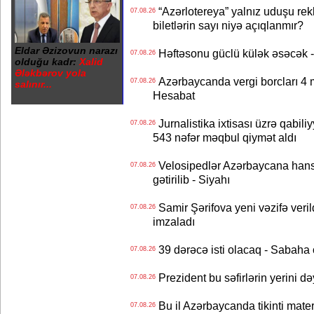
“Azərlotereya” yalnız uduşu rek
07.08.26
biletlərin sayı niyə açıqlanmır?
Eldar Əzizovun narazı
Həftəsonu güclü külək əsəcə
07.08.26
olduğu kadr:
Xalid
Ələkbərov yola
Azərbaycanda vergi borcları 4 m
07.08.26
salınır...
Hesabat
Jurnalistika ixtisası üzrə qabiliy
07.08.26
543 nəfər məqbul qiymət aldı
Velosipedlər Azərbaycana hans
07.08.26
gətirilib - Siyahı
Samir Şərifova yeni vəzifə veri
07.08.26
imzaladı
39 dərəcə isti olacaq - Sabaha
07.08.26
Prezident bu səfirlərin yerini d
07.08.26
Bu il Azərbaycanda tikinti mater
07.08.26