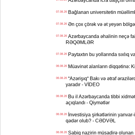
Azərbaycanda icra başçısı olma
Bağlanan universitetin müəllimlər
07.08.26
Ən çox çörək və ət yeyən bölgə
07.08.26
Azərbaycanda əhalinin neçə faizi 
07.08.26
RƏQƏMLƏR
Paytaxtın bu yollarında sıxlıq v
07.08.26
Müavinət alanların diqqətinə: Ki
06.08.26
“Azərişıq“ Bakı və ətraf ərazilə
06.08.26
yaradır - VİDEO
Bu il Azərbaycanda tibbi xidmət
06.08.26
açıqlandı - Qiymətlər
İnvestisiya şirkətlərinin yanvar-
06.08.26
qədər olub? - CƏDVƏL
Sabiq nazirin müsadirə olunan ə
06.08.26