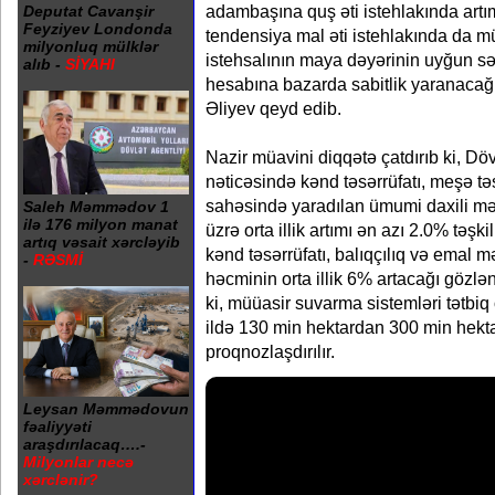
adambaşına quş əti istehlakında artı
Deputat Cavanşir
Feyziyev Londonda
tendensiya mal əti istehlakında da m
milyonluq mülklər
istehsalının maya dəyərinin uyğun sə
alıb -
SİYAHI
hesabına bazarda sabitlik yaranacağ
Əliyev qeyd edib.
Nazir müavini diqqətə çatdırıb ki, Dö
nəticəsində kənd təsərrüfatı, meşə təs
sahəsində yaradılan ümumi daxili mə
Saleh Məmmədov 1
ilə 176 milyon manat
üzrə orta illik artımı ən azı 2.0% təş
artıq vəsait xərcləyib
kənd təsərrüfatı, balıqçılıq və emal m
-
RƏSMİ
həcminin orta illik 6% artacağı gözlən
ki, müüasir suvarma sistemləri tətbi
ildə 130 min hektardan 300 min hekta
proqnozlaşdırılır.
Leysan Məmmədovun
fəaliyyəti
araşdırılacaq….-
Milyonlar necə
xərclənir?