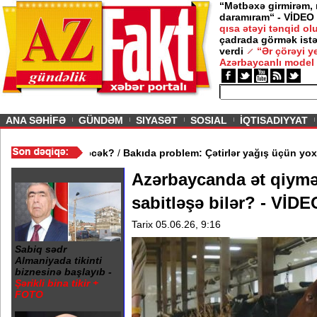
“Mətbəxə girmirəm,
daramıram“ - VİDEO
qısa ətəyi tənqid o
çadrada görmək istə
gedirəm” -
Nigar
verdi
“Ər çörəyi 
Azərbaycanlı model
ious
ANA SƏHİFƏ
GÜNDƏM
SIYASƏT
SOSIAL
İQTISADIYYAT
tları: Yeni model nəyi dəyişəcək?
/
Bakıda problem: Çətirlər yağış ü
Azərbaycanda ət qiymə
sabitləşə bilər? - VİDE
Tarix 05.06.26, 9:16
Sabiq sədr
Almaniyada tikinti
biznesinə başlayıb -
Şərikli bina tikir +
FOTO