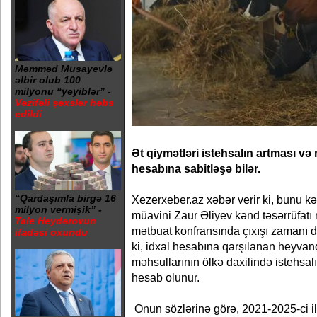
Məmməd Musayevlə
əlbir olub 100
milyonu “yeyiblər” -
Vəzifəli şəxslər həbs
edildi
Ət qiymətləri istehsalın artması v
hesabına sabitləşə bilər.
“Qardaşımla birgə 16
Xezerxeber.az xəbər verir ki, bunu kən
milyon vermişik” -
müavini Zaur Əliyev kənd təsərrüfatı
Tale Heydərovun
mətbuat konfransında çıxışı zamanı de
ifadəsi oxundu
ki, idxal hesabına qarşılanan heyvan
məhsullarının ölkə daxilində istehsa
hesab olunur.
Onun sözlərinə görə, 2021-2025-ci ill