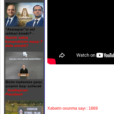
“Azəraqrar”ın əsl
rəhbəri kimdir? -
Nazirin sabiq
komandirinin maaşı 7
dəfə artırılıb?
Bizim iradəmizə qarşı
çıxanın başı əziləcək
-
Azərbaycan
Prezidenti
Xəbərin oxunma sayı : 1669