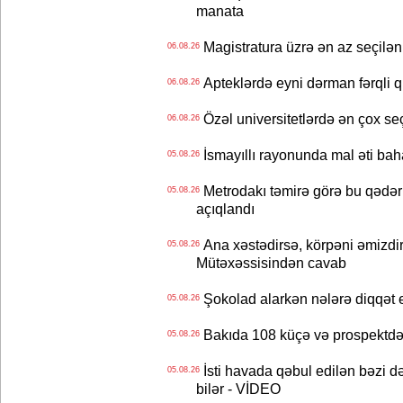
manata
Magistratura üzrə ən az seçilən 
06.08.26
Apteklərdə eyni dərman fərqli q
06.08.26
Özəl universitetlərdə ən çox seç
06.08.26
İsmayıllı rayonunda mal əti ba
05.08.26
Metrodakı təmirə görə bu qədər 
05.08.26
açıqlandı
Ana xəstədirsə, körpəni əmizdir
05.08.26
Mütəxəssisindən cavab
Şokolad alarkən nələrə diqqət 
05.08.26
Bakıda 108 küçə və prospektdə 
05.08.26
İsti havada qəbul edilən bəzi d
05.08.26
bilər - VİDEO