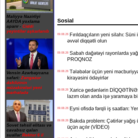
Maliyyə Nazirliyi
Sosial
AAYDA yoxlama
aparır -
Ciddi
yeyintilər aşkarlanıb
Fırıldaqçıların yeni silahı: Süni 
09.08.26
əvvəl diqqətli olun
Sabah dağətəyi rayonlarda yağı
09.08.26
PROQNOZ
Tələbələr üçün yeni məcburiyyə
09.08.26
Vensin Azərbaycana
kirayəsini ödəyirlər
səfəri:
Zəngəzur
dəhlizinin
müzakirələri yeni
Xaricə gedənlərin DİQQƏTİNƏ: 
09.08.26
mərhələdə
lazım olan anda işə yaramaya bi
Eyni ofisdə fərqli iş saatları: 
09.08.26
Bakıda problem: Çətirlər yağış 
09.08.26
Sovet təhsil elitası və
üçün açılır (VİDEO)
cavabsız qalan
suallar:
Rektor 6 il