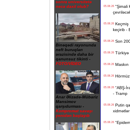
sonra universitetə
necə daxil olub?
“Şimali 
05.08.26
çevriləcə
Keçmiş Ru
05.08.26
keçirib -
Son 200 i
05.08.26
Binəqədi rayonunda
neft buruqları
Türkiyə 
05.08.26
ərazisində daha bir
qanunsuz tikinti -
FOTO/VİDEO
Maskın ra
05.08.26
Hörmüz b
05.08.26
“ABŞ-İran
05.08.26
- Tramp
Anar Əlizadə-Mübariz
Mənsimov
Putin qa
05.08.26
qarşıdurması -
xidmətlər 
Kompromat savaşı
yenidən başlayıb
“Epidemi
05.08.26