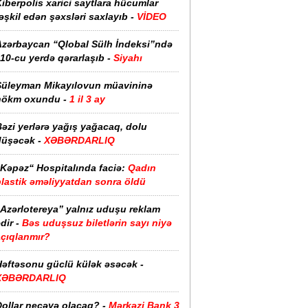
iberpolis xarici saytlara hücumlar
əşkil edən şəxsləri saxlayıb -
VİDEO
Azərbaycan “Qlobal Sülh İndeksi”ndə
10-cu yerdə qərarlaşıb -
Siyahı
Süleyman Mikayılovun müavininə
hökm oxundu -
1 il 3 ay
əzi yerlərə yağış yağacaq, dolu
düşəcək -
XƏBƏRDARLIQ
“Kəpəz“ Hospitalında faciə:
Qadın
plastik əməliyyatdan sonra öldü
“Azərlotereya” yalnız uduşu reklam
dir -
Bəs uduşsuz biletlərin sayı niyə
açıqlanmır?
Həftəsonu güclü külək əsəcək -
XƏBƏRDARLIQ
ollar neçəyə olacaq? -
Mərkəzi Bank 3