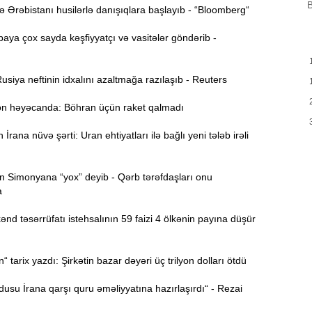
B
B
Ərəbistanı husilərlə danışıqlara başlayıb - “Bloomberg“
m
a
ya çox sayda kəşfiyyatçı və vasitələr göndərib -
M
13:08
P
siya neftinin idxalını azaltmağa razılaşıb - Reuters
 həyəcanda: Böhran üçün raket qalmadı
İ
12:54
rana nüvə şərti: Uran ehtiyatları ilə bağlı yeni tələb irəli
P
12:38
p
 Simonyana “yox” deyib - Qərb tərəfdaşları onu
a
12:21
p
d təsərrüfatı istehsalının 59 faizi 4 ölkənin payına düşür
S
12:06
tarix yazdı: Şirkətin bazar dəyəri üç trilyon dolları ötdü
-
su İrana qarşı quru əməliyyatına hazırlaşırdı“ - Rezai
11:52
b