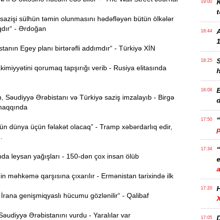
K
19:00
t
azişi sülhün təmin olunmasını hədəfləyən bütün ölkələr
qdır“ - Ərdoğan
18:44
1
anın Egey planı birtərəfli addımdır“ - Türkiyə XİN
18:25
imiyyətini qorumaq tapşırığı verib - Rusiya elitasında
B
18:08
 Səudiyyə Ərəbistanı və Türkiyə saziş imzalayıb - Birgə
haqqında
17:50
n dünya üçün fəlakət olacaq” - Tramp xəbərdarlıq edir,
..
17:34
da leysan yağışları - 150-dən çox insan ölüb
e
n məhkəmə qarşısına çıxarılır - Ermənistan tarixində ilk
17:20
rana genişmiqyaslı hücumu gözlənilir“ - Qalibaf
əudiyyə Ərəbistanını vurdu - Yaralılar var
D
17:05