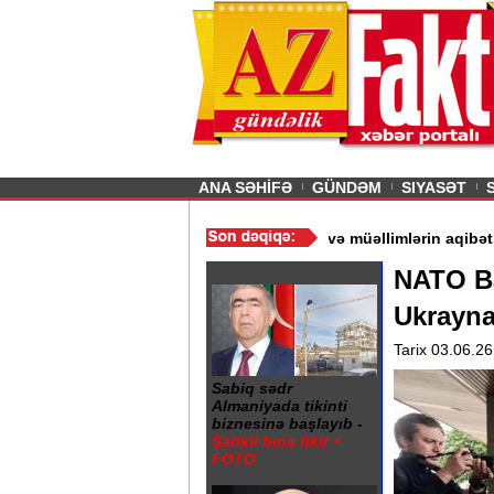
26
şın sürmürəm, saçımı
Previous
ANA SƏHİFƏ
GÜNDƏM
SIYASƏT
“ - Ərdoğan
/
Gədəbəydə 3 məktəb bağlandı - Şagird və müəllimlər
NATO Ba
Ukrayna
Tarix 03.06.26
Sabiq sədr
Almaniyada tikinti
biznesinə başlayıb -
Şərikli bina tikir +
FOTO