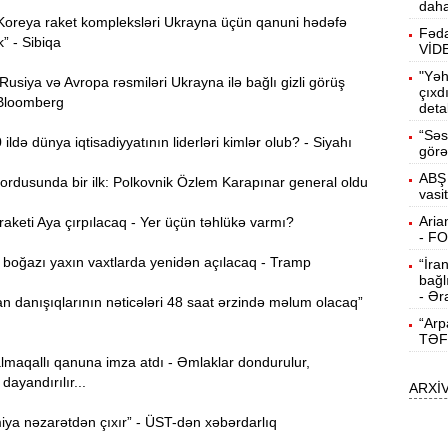
daha
Koreya raket kompleksləri Ukrayna üçün qanuni hədəfə
15:13
Fəda
k” - Sibiqa
ö
VİD
"Yəh
siya və Avropa rəsmiləri Ukrayna ilə bağlı gizli görüş
14:59
çıxd
 Bloomberg
deta
ç
“Səs
ldə dünya iqtisadiyyatının liderləri kimlər olub? - Siyahı
14:43
görə
ABŞ 
ordusunda bir ilk: Polkovnik Özlem Karapınar general oldu
vasi
S
14:26
Aria
keti Aya çırpılacaq - Yer üçün təhlükə varmı?
- F
oğazı yaxın vaxtlarda yenidən açılacaq - Tramp
“İra
T
14:11
bağl
- Ər
 danışıqlarının nəticələri 48 saat ərzində məlum olacaq”
“Arp
3
13:56
TƏF
lmaqallı qanuna imza atdı - Əmlaklar dondurulur,
dayandırılır...
ARXİ
P
13:40
ya nəzarətdən çıxır” - ÜST-dən xəbərdarlıq
13:23