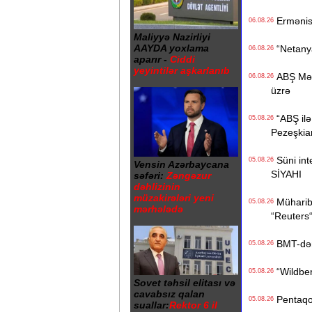
Ermənista
06.08.26
Maliyyə Nazirliyi
AAYDA yoxlama
“Netanyah
06.08.26
aparır -
Ciddi
yeyintilər aşkarlanıb
ABŞ Mərkə
06.08.26
üzrə
“ABŞ ilə 
05.08.26
Pezeşkia
Süni inte
05.08.26
Vensin Azərbaycana
SİYAHI
səfəri:
Zəngəzur
dəhlizinin
müzakirələri yeni
Müharibə
05.08.26
mərhələdə
“Reuters
BMT-dən d
05.08.26
“Wildberr
05.08.26
Sovet təhsil elitası və
cavabsız qalan
Pentaqon
05.08.26
suallar:
Rektor 6 il