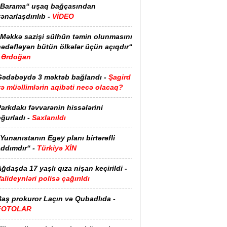
“Barama“ uşaq bağçasından
ənarlaşdırılıb -
VİDEO
“Məkkə sazişi sülhün təmin olunmasını
hədəfləyən bütün ölkələr üçün açıqdır“
Ərdoğan
Gədəbəydə 3 məktəb bağlandı -
Şagird
ə müəllimlərin aqibəti necə olacaq?
arkdakı fəvvarənin hissələrini
ğurladı -
Saxlanıldı
Yunanıstanın Egey planı birtərəfli
ddımdır“ -
Türkiyə XİN
ğdaşda 17 yaşlı qıza nişan keçirildi -
alideynləri polisə çağırıldı
Baş prokuror Laçın və Qubadlıda -
FOTOLAR