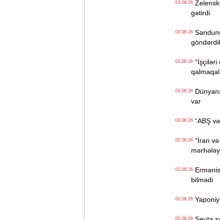
Zelenski 
03.08.26
gətirdi
Sandunun
03.08.26
göndərdi
“İşçiləri
03.08.26
qalmaqall
Dünyanın 
03.08.26
var
“ABŞ və İ
03.08.26
“İran və
02.08.26
mərhələyə
Ermənista
02.08.26
bilmədi
Yaponiya
02.08.26
Seuta sər
02.08.26