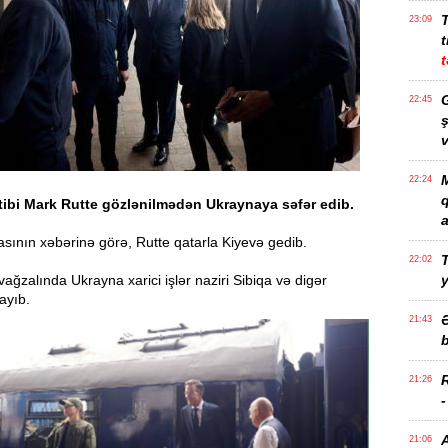
23:09
t
t
G
22:45
ş
v
M
22:24
ibi Mark Rutte gözlənilmədən Ukraynaya səfər edib.
a
sının xəbərinə görə, Rutte qatarla Kiyevə gedib.
T
22:02
ağzalında Ukrayna xarici işlər naziri Sibiqa və digər
ayıb.
21:43
b
21:26
21:06