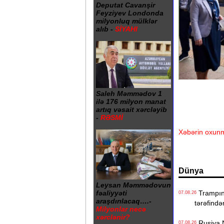
Deputat Cavanşir
Feyziyev Londonda
milyonluq mülklər
alıb -
SİYAHI
Saleh Məmmədov 1
ilə 176 milyon manat
artıq vəsait xərcləyib
-
RƏSMİ
Xəbərin oxunm
Dünya
Leysan Məmmədovun
Trampın 4
fəaliyyəti
07.08.26
araşdırılacaq….-
tərəfində
Milyonlar necə
xərclənir?
Rusiya N
07.08.26