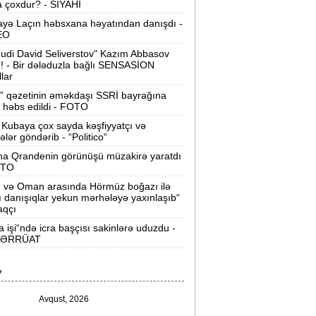
 çoxdur? - SİYAHI
Velosipedlər Azərbaycana hansı
yə Laçın həbsxana həyatından danışdı -
lkələrdən və neçəyə gətirilib -
Siyahı
EO
udi David Seliverstov" Kazım Abbasov
Pərvin Abıyeva son görünüşü diqqət
ı! - Bir dələduzla bağlı SENSASİON
llar
əkdi -
FOTOLAR
” qəzetinin əməkdaşı SSRİ bayrağına
Bakıda 70 min manatlıq naqil
 həbs edildi - FOTO
oğurlayan şəxs tutuldu -
VİDEO
Kubaya çox sayda kəşfiyyatçı və
tələr göndərib - “Politico“
amir Şərifova yeni vəzifə verildi -
na Qrandenin görünüşü müzakirə yaratdı
Prezident Sərəncam imzaladı
OTO
n və Oman arasında Hörmüz boğazı ilə
ovuzda qadın qətlə yetirildi -
Şübhəli
ı danışıqlar yekun mərhələyə yaxınlaşıb“
qardaşı oğludur
aqçı
a işi“ndə icra başçısı sakinlərə uduzdu -
9 dərəcə isti olacaq -
Sabaha olan
ƏRRÜAT
hava proqnozu
V
rezident bu səfirlərin yerini dəyişdi -
Sərəncam
Avqust, 2026