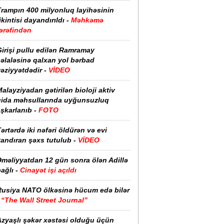
Trampın 400 milyonluq layihəsinin
ikintisi dayandırıldı -
Məhkəmə
ərəfindən
irişi pullu edilən Ramramay
əlaləsinə qalxan yol bərbad
əziyyətdədir -
VİDEO
alayziyadan gətirilən bioloji aktiv
qida məhsullarında uyğunsuzluq
şkarlanıb -
FOTO
ərtərdə iki nəfəri öldürən və evi
yandıran şəxs tutulub -
VİDEO
Əməliyyatdan 12 gün sonra ölən Adillə
ağlı -
Cinayət işi açıldı
Rusiya NATO ölkəsinə hücum edə bilər
-
“The Wall Street Journal”
Azyaşlı şəkər xəstəsi olduğu üçün