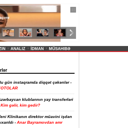
— 11 İyul 2026
ayevanın qısa ətəyi tənqid olundu -
ZIN
ANALIZ
İDMAN
MÜSAHIBƏ
rlər
Bu gün instaqramda diqqət çəkənlər -
FOTOLAR
zərbaycan klublarının yay transferləri
Kim gəlir, kim gedir?
eni Klinikanın direktor müavini işdən
ıxarıldı -
Anar Bayramovdan əmr