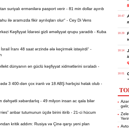
n suriyalı ermənilərə pasport verir - 81 min dollar ayırıb
A
16:47
u ilə aramızda fikir ayrılıqları olur“ - Cey Di Vens
m
zi Kəşfiyyat İdarəsi gizli əməliyyat qrupu yaradıb - Kuba
P
16:29
v
İsrail İranı 48 saat ərzində ələ keçirmək istəyirdi“ -
J
16:14
n
q
llekt dünyanın ən güclü kəşfiyyat xidmətlərini sıraladı -
16:01
z
də 3 400-dən çox iranlı və 18 ABŞ hərbçisi həlak olub -
TO
“
P
15:45
əhşətli xəbərdarlıq - 49 milyon insan ac qala bilər
Azər
T
gəli
ies” anbar tutumunun üçdə birini itirib - 21-ci hücum
Zele
Yeri
15:28
dan kritik addım: Rusiya və Çinə qarşı yeni plan
Avto