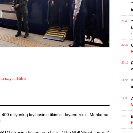
k
20:48
-
20:32
v
P
20:15
o
a sayı : 1555
“
19:54
a
A
19:35
V
00 milyonluq layihəsinin tikintisi dayandırıldı - Məhkəmə
19:18
n
ATO ölkəsinə hücum edə bilər - “The Wall Street Journal”