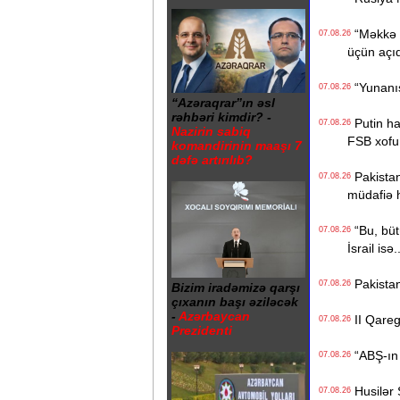
“Məkkə s
07.08.26
üçün açı
“Yunanıst
07.08.26
“Azəraqrar”ın əsl
rəhbəri kimdir? -
Putin hak
07.08.26
Nazirin sabiq
FSB xofu
komandirinin maaşı 7
dəfə artırılıb?
Pakistan,
07.08.26
müdafiə 
“Bu, bütü
07.08.26
İsrail isə.
Pakistan
07.08.26
Bizim iradəmizə qarşı
çıxanın başı əziləcək
-
Azərbaycan
II Qaregi
07.08.26
Prezidenti
“ABŞ-ın İ
07.08.26
Husilər S
07.08.26