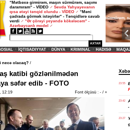
“Mətbəxə girmirəm, maşın sürmürəm, saçımı
daramıram“ - VİDEO
Sevda Yahyayevanın
/ MAQAZIN /
qısa ətəyi tənqid olundu - VİDEO
“Məni
çadrada görmək istəyirlər“ - Tənqidlərə cavab
Sevda Yahy
verdi
“Ər çörəyi yeyəndə kökələcəm“ -
VİDEO
Azərbaycanlı model
AXTAR
SOSIAL
İQTISADIYYAT
DÜNYA
KRIMINAL
HADISƏ
MAQA
in aqibəti necə olacaq?
/
Xəbə
ş katibi gözlənilmədən
ya səfər edib - FOTO
23:55
, 12:19
Font ölçüsü :
-
/
+
A
23:42
-
Y
23:27
ç