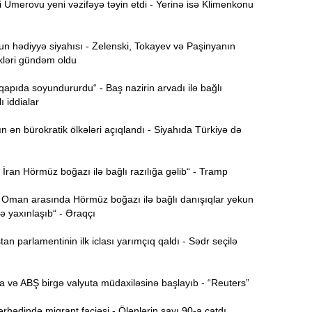
Umerovu yeni vəzifəyə təyin etdi - Yerinə isə Klimenkonu
Ə
11:36
ə
 hədiyyə siyahısı - Zelenski, Tokayev və Paşinyanın
kləri gündəm oldu
A
11:19
 qapıda soyundururdu“ - Baş nazirin arvadı ilə bağlı
ı iddialar
11:04
b
ən bürokratik ölkələri açıqlandı - Siyahıda Türkiyə də
10:50
h
ran Hörmüz boğazı ilə bağlı razılığa gəlib“ - Tramp
 Oman arasında Hörmüz boğazı ilə bağlı danışıqlar yekun
10:34
 yaxınlaşıb“ - Əraqçı
r
n parlamentinin ilk iclası yarımçıq qaldı - Sədr seçilə
B
10:17
n
 və ABŞ birgə valyuta müdaxiləsinə başlayıb - “Reuters”
P
10:02
hədində miqrant faciəsi - Ölənlərin sayı 90-a çatdı