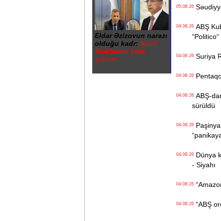
Səudiyyə 
05.08.26
ABŞ Kuba
04.08.26
Eldar Əzizovun narazı
“Politico“
olduğu kadr:
Xalid
Ələkbərov yola
Suriya Ru
04.08.26
salınır...
Pentaqon
04.08.26
ABŞ-dan İ
04.08.26
sürüldü
Paşinyan
04.08.26
“panikay
Dünya kən
04.08.26
- Siyahı
“Amazon“ 
04.08.26
“ABŞ ordu
04.08.26