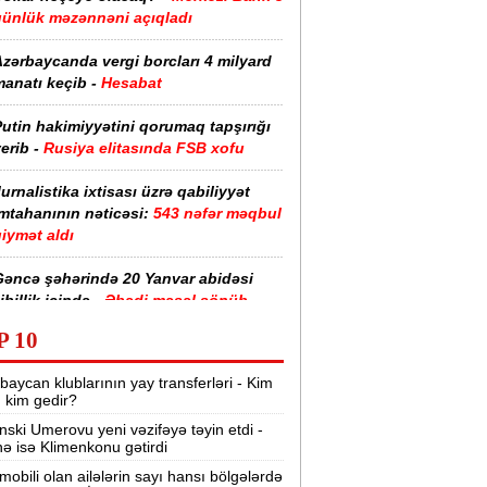
günlük məzənnəni açıqladı
zərbaycanda vergi borcları 4 milyard
anatı keçib -
Hesabat
utin hakimiyyətini qorumaq tapşırığı
erib -
Rusiya elitasında FSB xofu
urnalistika ixtisası üzrə qabiliyyət
imtahanının nəticəsi:
543 nəfər məqbul
iymət aldı
Gəncə şəhərində 20 Yanvar abidəsi
ibillik içində -
Əbədi məşəl sönüb
(VİDEO)
P 10
akistan, Səudiyyə Ərəbistanı və
baycan klublarının yay transferləri - Kim
ürkiyə saziş imzalayıb -
Birgə müdafiə
r, kim gedir?
haqqında
nski Umerovu yeni vəzifəyə təyin etdi -
nə isə Klimenkonu gətirdi
“Tarqovı”dakı yanğın məhdudlaşdırıldı
-
VİDEOLAR
mobili olan ailələrin sayı hansı bölgələrdə