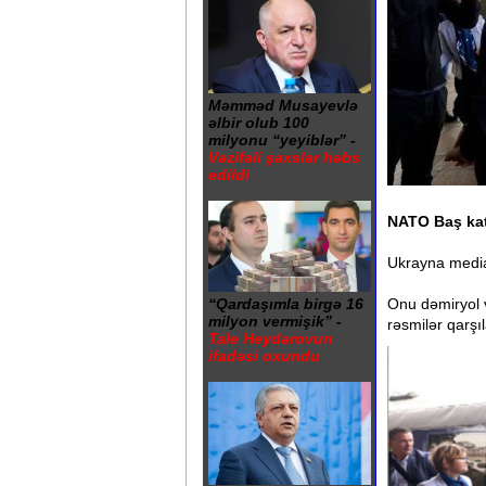
Məmməd Musayevlə
əlbir olub 100
milyonu “yeyiblər” -
Vəzifəli şəxslər həbs
edildi
NATO Baş kat
Ukrayna media
Onu dəmiryol v
“Qardaşımla birgə 16
milyon vermişik” -
rəsmilər qarşıl
Tale Heydərovun
ifadəsi oxundu