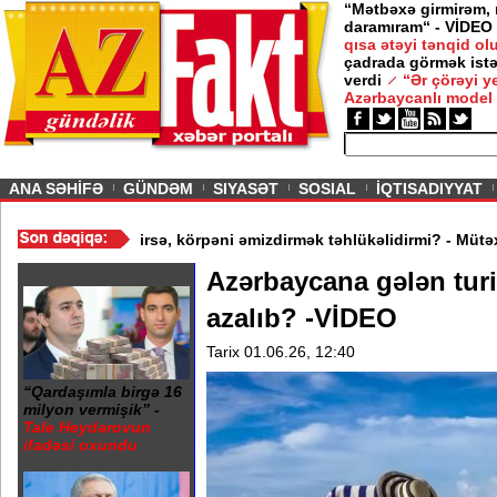
“Mətbəxə girmirəm,
daramıram“ - VİDEO
12 İyun 2026
qısa ətəyi tənqid o
çadrada görmək istə
rinə bir şərtlə gedirəm” -
Nigar
verdi
“Ər çörəyi 
Azərbaycanlı model
ious
ANA SƏHİFƏ
GÜNDƏM
SIYASƏT
SOSIAL
İQTISADIYYAT
ygün Kazımova
/
Ana xəstədirsə, körpəni əmizdirmək təhlükəlidirmi
Azərbaycana gələn turis
azalıb? -VİDEO
Tarix 01.06.26, 12:40
“Qardaşımla birgə 16
milyon vermişik” -
Tale Heydərovun
ifadəsi oxundu