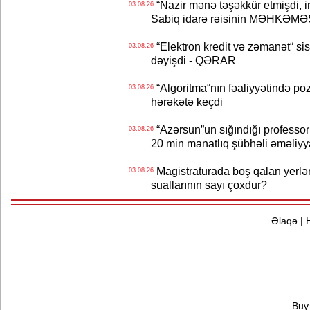
“Nazir mənə təşəkkür etmişdi, ind
03.08.26
Sabiq idarə rəisinin MƏHKƏMƏ
“Elektron kredit və zəmanət“ s
03.08.26
dəyişdi - QƏRAR
“Algoritma“nın fəaliyyətində po
03.08.26
hərəkətə keçdi
“Azərsun”un sığındığı professor
03.08.26
20 min manatlıq şübhəli əməliyy
Magistraturada boş qalan yerlər
03.08.26
suallarının sayı çoxdur?
Əlaqə
|
Buy 