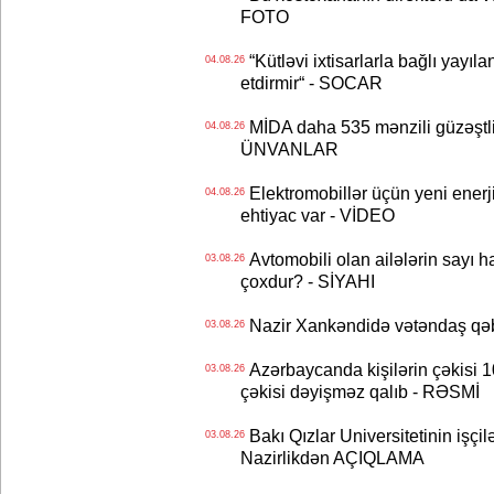
FOTO
“Kütləvi ixtisarlarla bağlı yayıla
04.08.26
etdirmir“ - SOCAR
MİDA daha 535 mənzili güzəştli şə
04.08.26
ÜNVANLAR
Elektromobillər üçün yeni ener
04.08.26
ehtiyac var - VİDEO
Avtomobili olan ailələrin sayı 
03.08.26
çoxdur? - SİYAHI
Nazir Xankəndidə vətəndaş qəbu
03.08.26
Azərbaycanda kişilərin çəkisi 1
03.08.26
çəkisi dəyişməz qalıb - RƏSMİ
Bakı Qızlar Universitetinin işçil
03.08.26
Nazirlikdən AÇIQLAMA