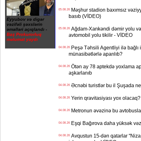
Məşhur stadion baxımsız vəziyy
05.08.26
basıb (VİDEO)
Eyyubov və digər
vəzifəli şəxslərin
Ağdam-Xankəndi dəmir yolu və
əməlləri açıqlandı -
05.08.26
Baş Prokurorluq
avtomobil yolu tikilir - VİDEO
məlumat yaydı
Peşə Təhsili Agentliyi ilə bağlı i
04.08.26
münasibətlərlə aparılıb?
Ötən ay 78 aptekdə yoxlama apa
04.08.26
aşkarlanıb
Əcnəbi turistlər bu il Şuşada ne
04.08.26
Yerin qravitasiyası yox olaca
04.08.26
Metronun əvəzinə bu avtobuslar
04.08.26
Eşqi Bağırova daha yüksək vəzifə
04.08.26
Avqustun 15-dən qatarlar “Niza
04.08.26