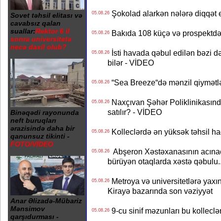
Şokolad alarkən nələrə diqqət 
05.08.26
Sovet təhsil elitası və
cavabsız qalan
suallar:
Rektor 6 il
Bakıda 108 küçə və prospektdə 
05.08.26
sonra universitetə
necə daxil olub?
İsti havada qəbul edilən bəzi d
05.08.26
bilər - VİDEO
“Sea Breeze“də mənzil qiymətlər
05.08.26
Naxçıvan Şəhər Poliklinikasında
05.08.26
satılır? - VİDEO
Binəqədi rayonunda
neft buruqları
ərazisində daha bir
Kolleclərdə ən yüksək təhsil haq
05.08.26
qanunsuz tikinti -
FOTO/VİDEO
Abşeron Xəstəxanasının acınaca
05.08.26
bürüyən otaqlarda xəstə qəbulu..
Metroya və universitetlərə yaxın
05.08.26
Kirayə bazarında son vəziyyət
Anar Əlizadə-Mübariz
Mənsimov
9-cu sinif məzunları bu kolleclə
05.08.26
qarşıdurması -