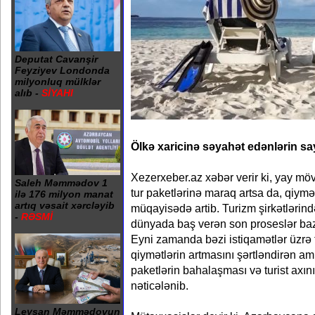
Deputat Cavanşir
Feyziyev Londonda
milyonluq mülklər
alıb -
SİYAHI
Ölkə xaricinə səyahət edənlərin sa
Xezerxeber.az xəbər verir ki, yay m
Saleh Məmmədov 1
tur paketlərinə maraq artsa da, qiymətl
ilə 176 milyon manat
artıq vəsait xərcləyib
müqayisədə artib. Turizm şirkətlərin
-
RƏSMİ
dünyada baş verən son proseslər baza
Eyni zamanda bəzi istiqamətlər üzrə 
qiymətlərin artmasını şərtləndirən am
paketlərin bahalaşması və turist axın
nəticələnib.
Leysan Məmmədovun