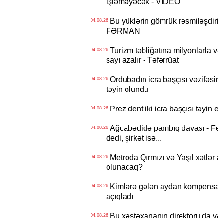
işləməyəcək - VİDEO
Bu yüklərin gömrük rəsmiləşdiri
04.08.26
FƏRMAN
Turizm təbliğatına milyonlarla və
04.08.26
sayı azalır - Təfərrüat
Ordubadın icra başçısı vəzifəsin
04.08.26
təyin olundu
Prezident iki icra başçısı təyi
04.08.26
Ağcabədidə pambıq davası - Fe
04.08.26
dedi, şirkət isə...
Metroda Qırmızı və Yaşıl xətlər a
04.08.26
olunacaq?
Kimlərə gələn aydan kompensas
04.08.26
açıqladı
Bu xəstəxananın direktoru da və
04.08.26