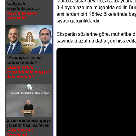
Mütəxxəsislər deyir ki, Azərbaycana 
fəaliyyəti
3-4 ayda azalma müşahidə edilir. Bu
araşdırılacaq….-
Milyonlar necə
amillərdən biri Körfəz ölkələrində b
xərclənir?
siyasi gərginliklərdir
Ekspertin sözlərinə görə, müharibə d
sayındakı azalma daha çox hiss edil
“Azəraqrar”ın əsl
rəhbəri kimdir? -
Nazirin sabiq
komandirinin maaşı 7
dəfə artırılıb?
Bizim iradəmizə qarşı
çıxanın başı əziləcək
-
Azərbaycan
Prezidenti