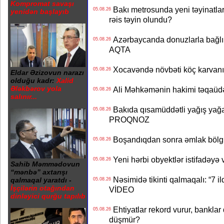
Kompromat savaşı
Bakı metrosunda yeni təyinatlar
05.08.26
yenidən başlayıb
rəis təyin olundu?
Azərbaycanda donuzlarla bağlı m
05.08.26
AQTA
Xocavəndə növbəti köç karvanı
05.08.26
Eldar Əzizovun narazı
olduğu kadr:
Xalid
Ələkbərov yola
Ali Məhkəmənin hakimi təqaüdə
05.08.26
salınır...
Bakıda qısamüddətli yağış yağa
05.08.26
PROQNOZ
Boşandıqdan sonra əmlak bölgü
05.08.26
Yeni hərbi obyektlər istifadəyə
05.08.26
Sahib Məmmədovun
“mənbə” axtarışı
Nəsimidə tikinti qalmaqalı: “7 ildi
qalmaqal yaratdı -
05.08.26
İşçilərin otağından
VİDEO
dinləyici qurğu tapılıb
Ehtiyatlar rekord vurur, banklar q
05.08.26
düşmür?