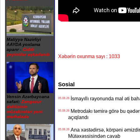
Maliyyə Nazirliyi
AAYDA yoxlama
aparır -
Ciddi
yeyintilər aşkarlanıb
Xəbərin oxunma sayı : 1033
Sosial
Vensin Azərbaycana
İsmayıllı rayonunda mal əti ba
05.08.26
səfəri:
Zəngəzur
dəhlizinin
Metrodakı təmirə görə bu qədər 
05.08.26
müzakirələri yeni
mərhələdə
açıqlandı
Ana xəstədirsə, körpəni əmizdir
05.08.26
Mütəxəssisindən cavab