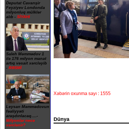
Deputat Cavanşir
Feyziyev Londonda
milyonluq mülklər
alıb -
SİYAHI
Saleh Məmmədov 1
ilə 176 milyon manat
artıq vəsait xərcləyib
-
RƏSMİ
Xəbərin oxunma sayı : 1555
Leysan Məmmədovun
fəaliyyəti
araşdırılacaq….-
Dünya
Milyonlar necə
xərclənir?