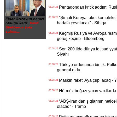
Pentaqondan kritik addım: Rusiy
05.08.26
“Şimali Koreya raket kompleksl
05.08.26
Eldar Əzizovun narazı
hədəfə çevriləcək” - Sibiqa
olduğu kadr:
Xalid
Ələkbərov yola
salınır...
Keçmiş Rusiya və Avropa rəsmilə
05.08.26
görüş keçirib - Bloomberg
Son 200 ildə dünya iqtisadiyyatın
05.08.26
Siyahı
Türkiyə ordusunda bir ilk: Polk
05.08.26
general oldu
Maskın raketi Aya çırpılacaq - 
05.08.26
Hörmüz boğazı yaxın vaxtlarda 
05.08.26
“ABŞ-İran danışıqlarının nəticə
05.08.26
olacaq” - Tramp
Putin qalmaqallı qanuna imza at
05.08.26