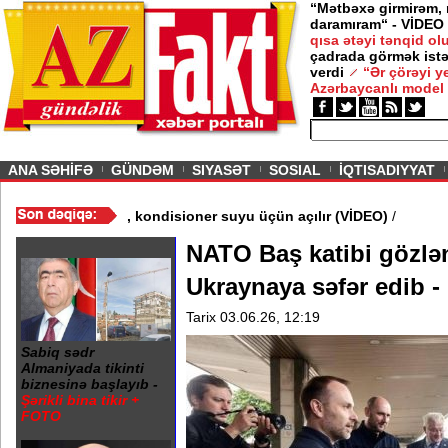
“Mətbəxə girmirəm,
daramıram“ - VİDEO
qısa ətəyi tənqid o
çadrada görmək istə
verdi
“Ər çörəyi 
Azərbaycanlı model
ious
ANA SƏHİFƏ
GÜNDƏM
SIYASƏT
SOSIAL
İQTISADIYYAT
: Çətirlər yağış üçün yox, kondisioner suyu üçün açılır (VİDEO)
/
NATO Baş katibi gözlə
Ukraynaya səfər edib 
Tarix 03.06.26, 12:19
Sabiq sədr
Almaniyada tikinti
biznesinə başlayıb -
Şərikli bina tikir +
FOTO