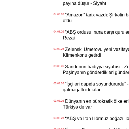
payına düşür - Siyahı
“Amazon“ tarix yazdı: Şirkətin ba
04.08.26
ötdü
“ABŞ ordusu İrana qarşı quru əmə
04.08.26
Rezai
Zelenski Umerovu yeni vəzifəyə t
03.08.26
Klimenkonu gətirdi
Sandunun hədiyyə siyahısı - Ze
03.08.26
Paşinyanın göndərdikləri gündə
“İşçiləri qapıda soyundururdu“ - 
03.08.26
qalmaqallı iddialar
Dünyanın ən bürokratik ölkələri
03.08.26
Türkiyə də var
“ABŞ və İran Hörmüz boğazı ilə b
03.08.26