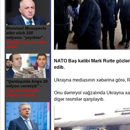
Məmməd Musayevlə
əlbir olub 100
milyonu “yeyiblər” -
Vəzifəli şəxslər həbs
edildi
NATO Baş katibi Mark Rutte gözlə
edib.
Ukrayna mediasının xəbərinə görə, R
“Qardaşımla birgə 16
milyon vermişik” -
Tale Heydərovun
Onu dəmiryol vağzalında Ukrayna xaric
ifadəsi oxundu
digər rəsmilər qarşılayıb.