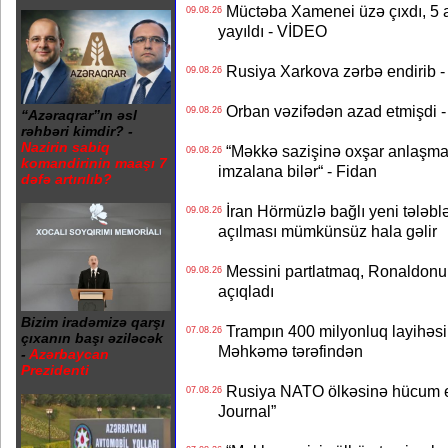
Müctəba Xamenei üzə çıxdı, 5 ay
09.08.26
yayıldı - VİDEO
Rusiya Xarkova zərbə endirib - 
09.08.26
Orban vəzifədən azad etmişdi -
09.08.26
“Azəraqrar”ın əsl
rəhbəri kimdir? -
Nazirin sabiq
“Məkkə sazişinə oxşar anlaşma Q
09.08.26
komandirinin maaşı 7
imzalana bilər“ - Fidan
dəfə artırılıb?
İran Hörmüzlə bağlı yeni tələblə
09.08.26
açılması mümkünsüz hala gəlir
Messini partlatmaq, Ronaldonu 
09.08.26
açıqladı
Bizim iradəmizə qarşı
Trampın 400 milyonluq layihəsinin
07.08.26
çıxanın başı əziləcək
Məhkəmə tərəfindən
-
Azərbaycan
Prezidenti
Rusiya NATO ölkəsinə hücum edə
07.08.26
Journal”