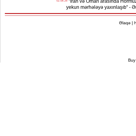
“İran və Oman arasında Hörmüz b
02.08.26
yekun mərhələyə yaxınlaşıb“ - Ə
Əlaqə
|
Buy 