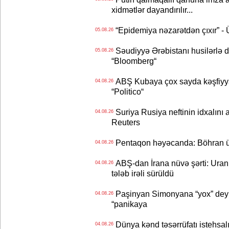
xidmətlər dayandırılır...
“Epidemiya nəzarətdən çıxır” -
05.08.26
Səudiyyə Ərəbistanı husilərlə da
05.08.26
“Bloomberg“
ABŞ Kubaya çox sayda kəşfiyyatç
04.08.26
“Politico“
Suriya Rusiya neftinin idxalını 
04.08.26
Reuters
Pentaqon həyəcanda: Böhran ü
04.08.26
ABŞ-dan İrana nüvə şərti: Uran eh
04.08.26
tələb irəli sürüldü
Paşinyan Simonyana “yox” deyib
04.08.26
“panikaya
Dünya kənd təsərrüfatı istehsalı
04.08.26