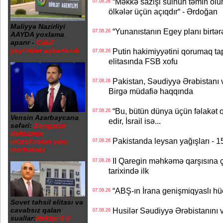
“Məkkə sazişi sülhün təmin olu
07.08.26
ölkələr üçün açıqdır“ - Ərdoğan
Maliyyə Nazirliyi
“Yunanıstanın Egey planı birtərə
07.08.26
AAYDA yoxlama
aparır -
Ciddi
yeyintilər aşkarlanıb
Putin hakimiyyətini qorumaq tapş
07.08.26
elitasında FSB xofu
Pakistan, Səudiyyə Ərəbistanı v
07.08.26
Birgə müdafiə haqqında
“Bu, bütün dünya üçün fəlakət o
07.08.26
Vensin Azərbaycana
edir, İsrail isə...
səfəri:
Zəngəzur
dəhlizinin
Pakistanda leysan yağışları - 1
müzakirələri yeni
07.08.26
mərhələdə
II Qaregin məhkəmə qarşısına çı
07.08.26
tarixində ilk
“ABŞ-ın İrana genişmiqyaslı hüc
07.08.26
Sovet təhsil elitası və
cavabsız qalan
Husilər Səudiyyə Ərəbistanını vu
07.08.26
suallar:
Rektor 6 il