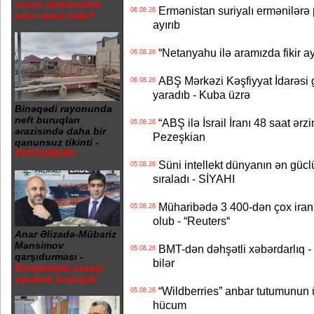
sonra universitetə
Ermənistan suriyalı ermənilərə p
06.08.26
necə daxil olub?
ayırıb
“Netanyahu ilə aramızda fikir ayr
06.08.26
ABŞ Mərkəzi Kəşfiyyat İdarəsi g
06.08.26
yaradıb - Kuba üzrə
Binəqədi rayonunda
neft buruqları
“ABŞ ilə İsrail İranı 48 saat ərzi
05.08.26
ərazisində daha bir
Pezeşkian
qanunsuz tikinti -
FOTO/VİDEO
Süni intellekt dünyanın ən güclü
05.08.26
sıraladı - SİYAHI
Müharibədə 3 400-dən çox iranl
05.08.26
olub - “Reuters“
Anar Əlizadə-Mübariz
Mənsimov
BMT-dən dəhşətli xəbərdarlıq - 
05.08.26
qarşıdurması -
bilər
Kompromat savaşı
yenidən başlayıb
“Wildberries” anbar tutumunun üçd
05.08.26
hücum