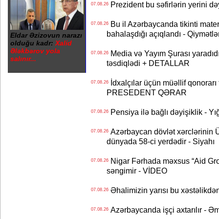
Prezident bu səfirlərin yerini d
07.08.26
Bu il Azərbaycanda tikinti mater
07.08.26
bahalaşdığı açıqlandı - Qiymətlə
Eldar Əzizovun narazı
olduğu kadr:
Xalid
Ələkbərov yola
Media və Yayım Şurası yaradıdı 
07.08.26
salınır...
təsdiqlədi + DETALLAR
İdxalçılar üçün müəllif qonorarı
07.08.26
PRESEDENT QƏRAR
Pensiya ilə bağlı dəyişiklik - Yı
07.08.26
Azərbaycan dövlət xərclərinin
07.08.26
dünyada 58-ci yerdədir - Siyahı
Nigar Fərhada məxsus “Aid Grou
07.08.26
səngimir - VİDEO
Əhalimizin yarısı bu xəstəlikdən
07.08.26
Azərbaycanda işçi axtarılır - Ə
07.08.26