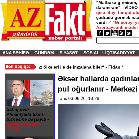
“Mətbəxə girmirəm,
daramıram“ - VİDEO
qısa ətəyi tənqid o
çadrada görmək istə
verdi
“Ər çörəyi 
Azərbaycanlı model
ious
ANA SƏHİFƏ
GÜNDƏM
SIYASƏT
SOSIAL
İQTISADIYYAT
inə oxşar anlaşma Qafqaz ölkələri ilə də imzalana bilər“ - Fidan
/
Əksər hallarda qadınla
pul oğurlanır - Mərkəz
Tarix 03.06.26, 18:28
Sabiq sədr
Almaniyada tikinti
biznesinə başlayıb -
Şərikli bina tikir +
FOTO