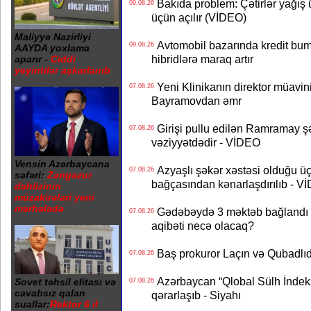
Bakıda problem: Çətirlər yağış 
09.08.26
üçün açılır (VİDEO)
Maliyyə Nazirliyi
Avtomobil bazarında kredit bum
09.08.26
AAYDA yoxlama
hibridlərə maraq artır
aparır -
Ciddi
yeyintilər aşkarlanıb
Yeni Klinikanın direktor müavini 
07.08.26
Bayramovdan əmr
Girişi pullu edilən Ramramay şə
07.08.26
vəziyyətdədir - VİDEO
Vensin Azərbaycana
Azyaşlı şəkər xəstəsi olduğu ü
07.08.26
səfəri:
Zəngəzur
bağçasından kənarlaşdırılıb - V
dəhlizinin
müzakirələri yeni
mərhələdə
Gədəbəydə 3 məktəb bağlandı - 
07.08.26
aqibəti necə olacaq?
Baş prokuror Laçın və Qubadl
07.08.26
Azərbaycan “Qlobal Sülh İndek
Sovet təhsil elitası və
07.08.26
cavabsız qalan
qərarlaşıb - Siyahı
suallar:
Rektor 6 il