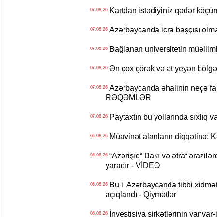
Kartdan istədiyiniz qədər köçür
07.08.26
Azərbaycanda icra başçısı olma
07.08.26
Bağlanan universitetin müəllimlər
07.08.26
Ən çox çörək və ət yeyən bölgə
07.08.26
Azərbaycanda əhalinin neçə faizi 
07.08.26
RƏQƏMLƏR
Paytaxtın bu yollarında sıxlıq v
07.08.26
Müavinət alanların diqqətinə: Ki
06.08.26
“Azərişıq“ Bakı və ətraf ərazilə
06.08.26
yaradır - VİDEO
Bu il Azərbaycanda tibbi xidmət
06.08.26
açıqlandı - Qiymətlər
İnvestisiya şirkətlərinin yanvar-
06.08.26