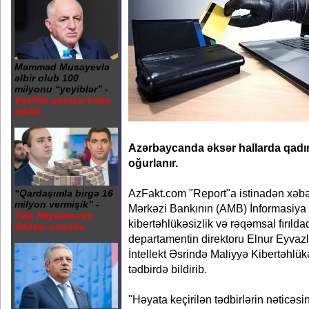
Məmməd Musayevlə
əlbir olub 100
milyonu “yeyiblər” -
Vəzifəli şəxslər həbs
edildi
Azərbaycanda əksər hallarda qadın
oğurlanır.
AzFakt.com "Report"a istinadən xəbər
“Qardaşımla birgə 16
milyon vermişik” -
Mərkəzi Bankının (AMB) İnformasiya t
Tale Heydərovun
kibertəhlükəsizlik və rəqəmsal fırılda
ifadəsi oxundu
departamentin direktoru Elnur Eyvazl
İntellekt Əsrində Maliyyə Kibertəhlükə
tədbirdə bildirib.
"Həyata keçirilən tədbirlərin nəticəsi