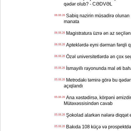
qədər olub? - CƏDVƏL
Sabiq nazirin müsadirə olunan ə
06.08.26
manata
Magistratura üzrə ən az seçilən 
06.08.26
Apteklərdə eyni dərman fərqli q
06.08.26
Özəl universitetlərdə ən çox seç
06.08.26
İsmayıllı rayonunda mal əti ba
05.08.26
Metrodakı təmirə görə bu qədər 
05.08.26
açıqlandı
Ana xəstədirsə, körpəni əmizdir
05.08.26
Mütəxəssisindən cavab
Şokolad alarkən nələrə diqqət 
05.08.26
Bakıda 108 küçə və prospektdə 
05.08.26