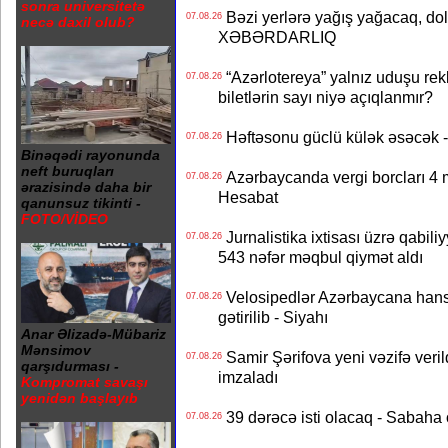
sonra universitetə
Bəzi yerlərə yağış yağacaq, do
07.08.26
necə daxil olub?
XƏBƏRDARLIQ
“Azərlotereya” yalnız uduşu rek
07.08.26
biletlərin sayı niyə açıqlanmır?
Həftəsonu güclü külək əsəcə
07.08.26
Binəqədi rayonunda
neft buruqları
Azərbaycanda vergi borcları 4 m
07.08.26
ərazisində daha bir
Hesabat
qanunsuz tikinti -
FOTO/VİDEO
Jurnalistika ixtisası üzrə qabiliy
07.08.26
543 nəfər məqbul qiymət aldı
Velosipedlər Azərbaycana hans
07.08.26
gətirilib - Siyahı
Anar Əlizadə-Mübariz
Mənsimov
Samir Şərifova yeni vəzifə veri
07.08.26
qarşıdurması -
imzaladı
Kompromat savaşı
yenidən başlayıb
39 dərəcə isti olacaq - Sabaha
07.08.26