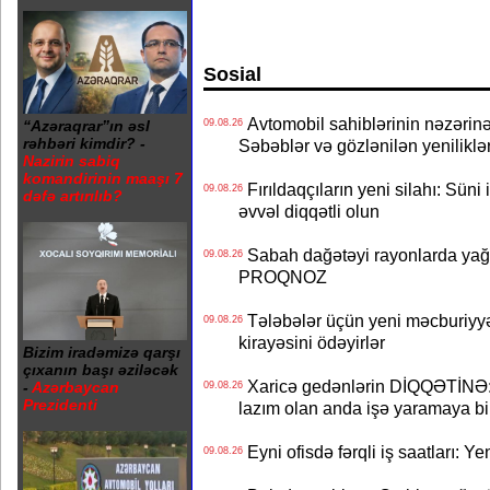
Sosial
Avtomobil sahiblərinin nəzərinə
09.08.26
“Azəraqrar”ın əsl
rəhbəri kimdir? -
Səbəblər və gözlənilən yeniliklə
Nazirin sabiq
komandirinin maaşı 7
Fırıldaqçıların yeni silahı: Süni 
09.08.26
dəfə artırılıb?
əvvəl diqqətli olun
Sabah dağətəyi rayonlarda yağı
09.08.26
PROQNOZ
Tələbələr üçün yeni məcburiyyə
09.08.26
kirayəsini ödəyirlər
Bizim iradəmizə qarşı
çıxanın başı əziləcək
Xaricə gedənlərin DİQQƏTİNƏ: 
-
Azərbaycan
09.08.26
Prezidenti
lazım olan anda işə yaramaya bi
Eyni ofisdə fərqli iş saatları: 
09.08.26