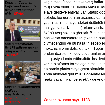
keçirilməsi (account takeover) halla
Deputat Cavanşir
Feyziyev Londonda
müşahidə olunur. Bununla yanaşı, ma
milyonluq mülklər
əlavə dəstəyə ehtiyac var. Statistik gös
alıb -
SİYAHI
dələduzluq qurbanları arasında daha 
yaşlı nəslin nümayəndələri üstünlük tə
maliyyə vəsaitlərinin oğurlanması ha
özünü açıq şəkildə göstərir. Bütün insi
baş verən hadisələrdən çıxarılan nəti
qiymətləndirir və bu halların səbəblə
Saleh Məmmədov 1
ilə 176 milyon manat
mexanizmlərini daha da təkmilləşdir
artıq vəsait xərcləyib
ondan ibarətdir ki, dövlət qurumları 
-
RƏSMİ
inteqrasiya təmin edilməlidir. İnsiden
vahid platforma formalaşdırılmalı, h
da həmin platformaya çıxışı olmalıdır.
anda aidiyyəti qurumlarla operativ ə
reaksiyaya imkan verəcək", - deyə o 
Leysan Məmmədovun
fəaliyyəti
araşdırılacaq….-
Milyonlar necə
Xəbərin oxunma sayı : 1183
xərclənir?