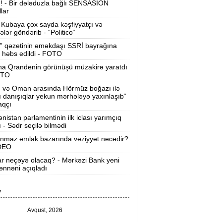
ı! - Bir dələduzla bağlı SENSASİON
llar
Velosipedlər Azərbaycana hansı
lkələrdən və neçəyə gətirilib -
Siyahı
Kubaya çox sayda kəşfiyyatçı və
tələr göndərib - “Politico“
Pərvin Abıyeva son görünüşü diqqət
” qəzetinin əməkdaşı SSRİ bayrağına
 həbs edildi - FOTO
əkdi -
FOTOLAR
na Qrandenin görünüşü müzakirə yaratdı
Bakıda 70 min manatlıq naqil
OTO
oğurlayan şəxs tutuldu -
VİDEO
n və Oman arasında Hörmüz boğazı ilə
ı danışıqlar yekun mərhələyə yaxınlaşıb“
amir Şərifova yeni vəzifə verildi -
aqçı
Prezident Sərəncam imzaladı
nistan parlamentinin ilk iclası yarımçıq
ı - Sədr seçilə bilmədi
ovuzda qadın qətlə yetirildi -
Şübhəli
nmaz əmlak bazarında vəziyyət necədir?
qardaşı oğludur
İDEO
ar neçəyə olacaq? - Mərkəzi Bank yeni
9 dərəcə isti olacaq -
Sabaha olan
nnəni açıqladı
hava proqnozu
V
rezident bu səfirlərin yerini dəyişdi -
Sərəncam
Avqust, 2026