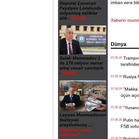
imkan verə bil
Deputat Cavanşir
Feyziyev Londonda
milyonluq mülklər
alıb -
SİYAHI
Xəbərin oxunm
Dünya
Saleh Məmmədov 1
Trampın 4
07.08.26
ilə 176 milyon manat
tərəfində
artıq vəsait xərcləyib
-
RƏSMİ
Rusiya N
07.08.26
“Məkkə s
07.08.26
üçün açı
“Yunanıst
07.08.26
Leysan Məmmədovun
fəaliyyəti
Putin hak
07.08.26
araşdırılacaq….-
FSB xofu
Milyonlar necə
xərclənir?
Pakistan,
07.08.26