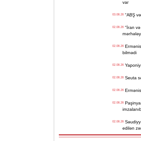
var
“ABŞ və İ
03.08.26
“İran və
02.08.26
mərhələyə
Ermənista
02.08.26
bilmədi
Yaponiya
02.08.26
Seuta sər
02.08.26
Ermənist
02.08.26
Paşinyan
02.08.26
imzalanı
Səudiyyə
02.08.26
edilən z