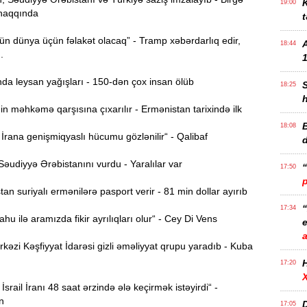
K
19:00
haqqında
t
n dünya üçün fəlakət olacaq” - Tramp xəbərdarlıq edir,
18:44
..
1
da leysan yağışları - 150-dən çox insan ölüb
18:25
n məhkəmə qarşısına çıxarılır - Ermənistan tarixində ilk
B
18:08
rana genişmiqyaslı hücumu gözlənilir“ - Qalibaf
əudiyyə Ərəbistanını vurdu - Yaralılar var
17:50
n suriyalı ermənilərə pasport verir - 81 min dollar ayırıb
17:34
u ilə aramızda fikir ayrılıqları olur“ - Cey Di Vens
e
zi Kəşfiyyat İdarəsi gizli əməliyyat qrupu yaradıb - Kuba
17:20
İsrail İranı 48 saat ərzində ələ keçirmək istəyirdi“ -
n
D
17:05