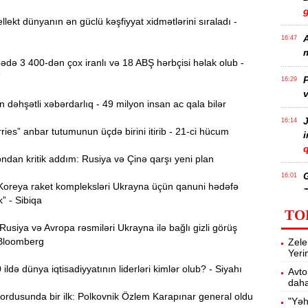
llekt dünyanın ən güclü kəşfiyyat xidmətlərini sıraladı -
A
16:47
m
də 3 400-dən çox iranlı və 18 ABŞ hərbçisi həlak olub -
“
P
16:29
v
əhşətli xəbərdarlıq - 49 milyon insan ac qala bilər
J
16:14
ies” anbar tutumunun üçdə birini itirib - 21-ci hücum
q
dan kritik addım: Rusiya və Çinə qarşı yeni plan
16:01
Koreya raket kompleksləri Ukrayna üçün qanuni hədəfə
z
k” - Sibiqa
TO
siya və Avropa rəsmiləri Ukrayna ilə bağlı gizli görüş
P
15:45
 Bloomberg
Zele
T
Yeri
ldə dünya iqtisadiyyatının liderləri kimlər olub? - Siyahı
Avto
daha
15:28
ordusunda bir ilk: Polkovnik Özlem Karapınar general oldu
"Yəh