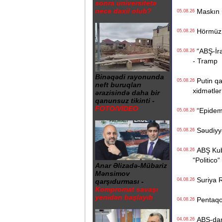
sonra universitetə
necə daxil olub?
Maskın ra
05.08.26
Hörmüz b
05.08.26
“ABŞ-İran
05.08.26
- Tramp
Binəqədi rayonunda
Putin qa
05.08.26
neft buruqları
xidmətlər 
ərazisində daha bir
qanunsuz tikinti -
FOTO/VİDEO
“Epidemi
05.08.26
Səudiyyə 
05.08.26
ABŞ Kuba
04.08.26
“Politico“
Anar Əlizadə-Mübariz
Mənsimov
Suriya Ru
04.08.26
qarşıdurması -
Kompromat savaşı
yenidən başlayıb
Pentaqon
04.08.26
ABŞ-dan İ
04.08.26