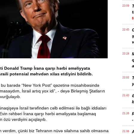
23:09
t
t
G
22:45
ş
v
M
22:24
a
i Donald Tramp İrana qarşı hərbi əməliyyata
raili potensial məhvdən xilas etdiyini bildirib.
T
22:02
bu barədə “New York Post” qəzetinə müsahibəsində
asaydım, İsrail artıq yox idi”, - deyə Birləşmiş Ştatların
21:43
 vurğulayıb.
b
aqişəyə İsrail tərəfindən cəlb edilməsi ilə bağlı iddiaları
Evin rəhbəri İrana qarşı hərbi əməliyyata başlamaq
21:26
n özü verdiyini açıqlayıb.
 verdim, çünki biz Tehranın nüvə silahına sahib olmasına
21:06