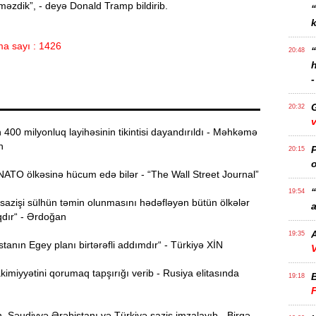
məzdik”, - deyə Donald Tramp bildirib.
k
a sayı : 1426
20:48
-
20:32
v
00 milyonluq layihəsinin tikintisi dayandırıldı - Məhkəmə
n
P
20:15
o
ATO ölkəsinə hücum edə bilər - “The Wall Street Journal”
“
19:54
azişi sülhün təmin olunmasını hədəfləyən bütün ölkələr
a
qdır“ - Ərdoğan
A
19:35
anın Egey planı birtərəfli addımdır“ - Türkiyə XİN
V
imiyyətini qorumaq tapşırığı verib - Rusiya elitasında
19:18
 Səudiyyə Ərəbistanı və Türkiyə saziş imzalayıb - Birgə