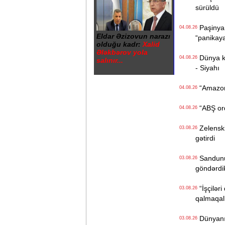
sürüldü
Paşinyan
04.08.26
Eldar Əzizovun narazı
“panikay
olduğu kadr:
Xalid
Ələkbərov yola
Dünya kən
04.08.26
salınır...
- Siyahı
“Amazon“ 
04.08.26
“ABŞ ordu
04.08.26
Zelenski 
03.08.26
gətirdi
Sandunun
03.08.26
göndərdi
“İşçiləri
03.08.26
qalmaqall
Dünyanın 
03.08.26