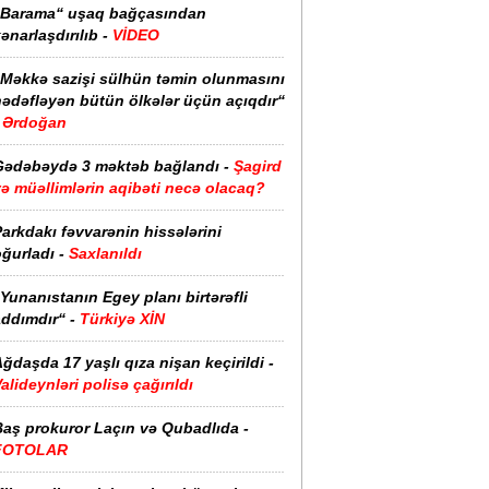
“Barama“ uşaq bağçasından
ənarlaşdırılıb -
VİDEO
“Məkkə sazişi sülhün təmin olunmasını
hədəfləyən bütün ölkələr üçün açıqdır“
Ərdoğan
Gədəbəydə 3 məktəb bağlandı -
Şagird
ə müəllimlərin aqibəti necə olacaq?
arkdakı fəvvarənin hissələrini
ğurladı -
Saxlanıldı
Yunanıstanın Egey planı birtərəfli
ddımdır“ -
Türkiyə XİN
ğdaşda 17 yaşlı qıza nişan keçirildi -
alideynləri polisə çağırıldı
Baş prokuror Laçın və Qubadlıda -
FOTOLAR