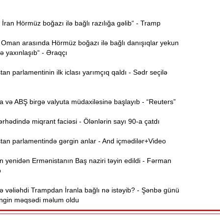
Ə
11:36
ran Hörmüz boğazı ilə bağlı razılığa gəlib“ - Tramp
ə
 Oman arasında Hörmüz boğazı ilə bağlı danışıqlar yekun
A
11:19
 yaxınlaşıb“ - Əraqçı
n parlamentinin ilk iclası yarımçıq qaldı - Sədr seçilə
11:04
b
 və ABŞ birgə valyuta müdaxiləsinə başlayıb - “Reuters”
10:50
h
hədində miqrant faciəsi - Ölənlərin sayı 90-a çatdı
an parlamentində gərgin anlar - And içmədilər+Video
10:34
r
 yenidən Ermənistanın Baş naziri təyin edildi - Fərman
b
B
10:17
n
 vəliəhdi Trampdan İranla bağlı nə istəyib? - Şənbə günü
əngin məqsədi məlum oldu
P
10:02