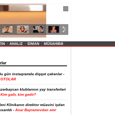
— 11 İyul 2026
ayevanın qısa ətəyi tənqid olundu -
ZIN
ANALIZ
İDMAN
MÜSAHIBƏ
rlər
Bu gün instaqramda diqqət çəkənlər -
FOTOLAR
zərbaycan klublarının yay transferləri
Kim gəlir, kim gedir?
eni Klinikanın direktor müavini işdən
ıxarıldı -
Anar Bayramovdan əmr