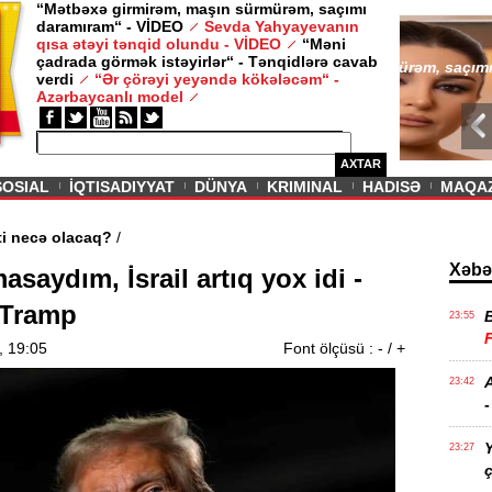
“Mətbəxə girmirəm, maşın sürmürəm, saçımı
daramıram“ - VİDEO
Sevda Yahyayevanın
/ MAQAZIN /
qısa ətəyi tənqid olundu - VİDEO
“Məni
çadrada görmək istəyirlər“ - Tənqidlərə cavab
Sevda Yahy
verdi
“Ər çörəyi yeyəndə kökələcəm“ -
VİDEO
Azərbaycanlı model
AXTAR
SOSIAL
İQTISADIYYAT
DÜNYA
KRIMINAL
HADISƏ
MAQA
n aqibəti necə olacaq?
/
Xəbə
saydım, İsrail artıq yox idi -
 Tramp
23:55
, 19:05
Font ölçüsü :
-
/
+
A
23:42
-
Y
23:27
ç