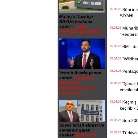
Süni inte
05.08.26
SİYAHI
Maliyyə Nazirliyi
AAYDA yoxlama
aparır -
Ciddi
Müharibə
05.08.26
yeyintilər aşkarlanıb
“Reuters
BMT-dən d
05.08.26
“Wildberr
05.08.26
Pentaqon
05.08.26
Vensin Azərbaycana
səfəri:
Zəngəzur
dəhlizinin
“Şimali 
05.08.26
müzakirələri yeni
çevriləcə
mərhələdə
Keçmiş Ru
05.08.26
keçirib -
Son 200 i
05.08.26
Sovet təhsil elitası və
cavabsız qalan
Türkiyə 
05.08.26
suallar:
Rektor 6 il