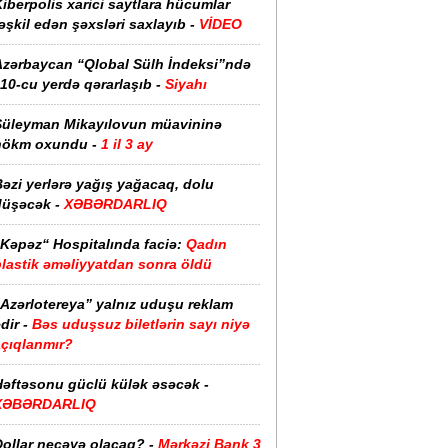
iberpolis xarici saytlara hücumlar
əşkil edən şəxsləri saxlayıb -
VİDEO
Azərbaycan “Qlobal Sülh İndeksi”ndə
10-cu yerdə qərarlaşıb -
Siyahı
Süleyman Mikayılovun müavininə
hökm oxundu -
1 il 3 ay
əzi yerlərə yağış yağacaq, dolu
düşəcək -
XƏBƏRDARLIQ
“Kəpəz“ Hospitalında faciə:
Qadın
plastik əməliyyatdan sonra öldü
“Azərlotereya” yalnız uduşu reklam
dir -
Bəs uduşsuz biletlərin sayı niyə
açıqlanmır?
Həftəsonu güclü külək əsəcək -
XƏBƏRDARLIQ
ollar neçəyə olacaq? -
Mərkəzi Bank 3