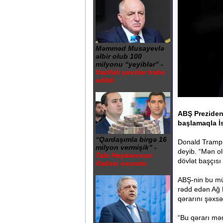
Məmməd Musayevlə
əlbir olub 100
milyonu “yeyiblər” -
Vəzifəli şəxslər həbs
edildi
ABŞ Prezident
başlamaqla İs
“Qardaşımla birgə 16
Donald Tramp 
milyon vermişik” -
deyib. “Mən olm
Tale Heydərovun
dövlət başçısı
ifadəsi oxundu
ABŞ-nin bu mün
rədd edən Ağ 
qərarını şəxsə
“Bu qərarı mən