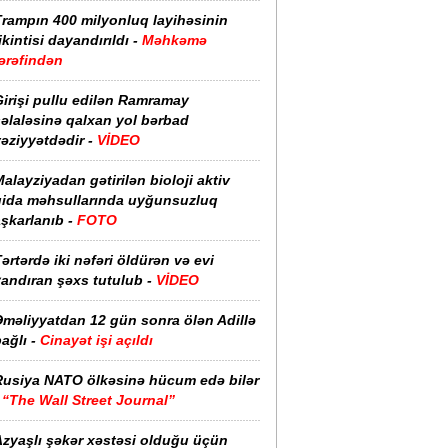
Trampın 400 milyonluq layihəsinin
ikintisi dayandırıldı -
Məhkəmə
ərəfindən
irişi pullu edilən Ramramay
əlaləsinə qalxan yol bərbad
əziyyətdədir -
VİDEO
alayziyadan gətirilən bioloji aktiv
qida məhsullarında uyğunsuzluq
şkarlanıb -
FOTO
ərtərdə iki nəfəri öldürən və evi
yandıran şəxs tutulub -
VİDEO
Əməliyyatdan 12 gün sonra ölən Adillə
ağlı -
Cinayət işi açıldı
Rusiya NATO ölkəsinə hücum edə bilər
-
“The Wall Street Journal”
Azyaşlı şəkər xəstəsi olduğu üçün