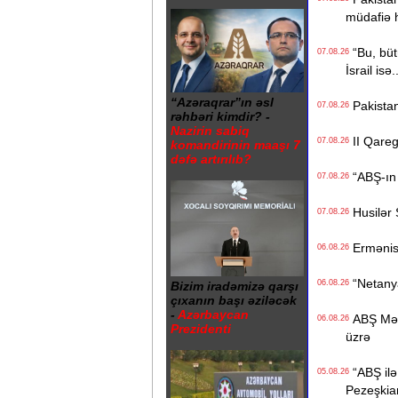
müdafiə 
“Bu, bütü
07.08.26
İsrail isə.
“Azəraqrar”ın əsl
Pakistan
07.08.26
rəhbəri kimdir? -
Nazirin sabiq
II Qaregi
07.08.26
komandirinin maaşı 7
dəfə artırılıb?
“ABŞ-ın İ
07.08.26
Husilər S
07.08.26
Ermənista
06.08.26
“Netanyah
06.08.26
Bizim iradəmizə qarşı
çıxanın başı əziləcək
-
Azərbaycan
ABŞ Mərkə
06.08.26
Prezidenti
üzrə
“ABŞ ilə 
05.08.26
Pezeşkia