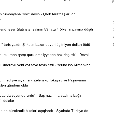
B
B
m
a
 Simonyana “yox” deyib - Qərb tərəfdaşları onu
a
M
13:08
P
d təsərrüfatı istehsalının 59 faizi 4 ölkənin payına düşür
İ
12:54
tarix yazdı: Şirkətin bazar dəyəri üç trilyon dolları ötdü
su İrana qarşı quru əməliyyatına hazırlaşırdı“ - Rezai
P
12:38
p
Umerovu yeni vəzifəyə təyin etdi - Yerinə isə Klimenkonu
12:21
p
 hədiyyə siyahısı - Zelenski, Tokayev və Paşinyanın
S
kləri gündəm oldu
12:06
 qapıda soyundururdu“ - Baş nazirin arvadı ilə bağlı
-
ı iddialar
11:52
ən bürokratik ölkələri açıqlandı - Siyahıda Türkiyə də
b