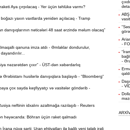
çıxd
deta
keti Aya çırpılacaq - Yer üçün təhlükə varmı?
15:13
ö
ABŞ 
oğazı yaxın vaxtlarda yenidən açılacaq - Tramp
vasi
14:59
“Səs
 danışıqlarının nəticələri 48 saat ərzində məlum olacaq”
görə
ç
Aria
14:43
- F
lmaqallı qanuna imza atdı - Əmlaklar dondurulur,
“İra
dayandırılır...
bağl
S
14:26
- Ər
ya nəzarətdən çıxır” - ÜST-dən xəbərdarlıq
Ermə
qald
Ərəbistanı husilərlə danışıqlara başlayıb - “Bloomberg“
T
14:11
Daşı
- V
ya çox sayda kəşfiyyatçı və vasitələr göndərib -
Doll
3
13:56
məzə
siya neftinin idxalını azaltmağa razılaşıb - Reuters
ARXİ
P
13:40
 həyəcanda: Böhran üçün raket qalmadı
rana nüvə şərti: Uran ehtiyatları ilə bağlı yeni tələb irəli
13:23