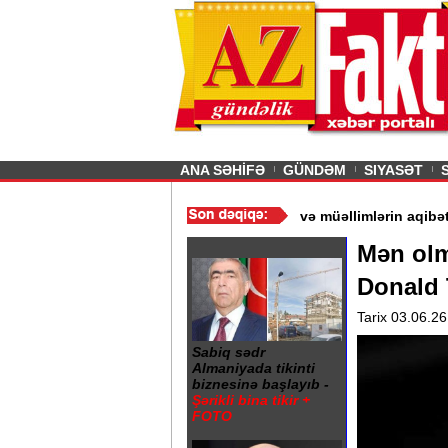
26
şın sürmürəm, saçımı
Previous
ANA SƏHİFƏ
GÜNDƏM
SIYASƏT
 - Ərdoğan
/
Gədəbəydə 3 məktəb bağlandı - Şagird və müəllimləri
Mən olma
Donald
Tarix 03.06.26
Sabiq sədr
Almaniyada tikinti
biznesinə başlayıb -
Şərikli bina tikir +
FOTO