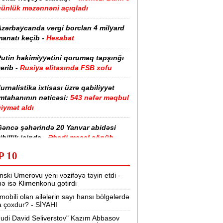
günlük məzənnəni açıqladı
zərbaycanda vergi borcları 4 milyard
anatı keçib -
Hesabat
utin hakimiyyətini qorumaq tapşırığı
erib -
Rusiya elitasında FSB xofu
urnalistika ixtisası üzrə qabiliyyət
imtahanının nəticəsi:
543 nəfər məqbul
iymət aldı
Gəncə şəhərində 20 Yanvar abidəsi
ibillik içində -
Əbədi məşəl sönüb
(VİDEO)
P 10
akistan, Səudiyyə Ərəbistanı və
nski Umerovu yeni vəzifəyə təyin etdi -
ürkiyə saziş imzalayıb -
Birgə müdafiə
nə isə Klimenkonu gətirdi
haqqında
mobili olan ailələrin sayı hansı bölgələrdə
 çoxdur? - SİYAHI
“Tarqovı”dakı yanğın məhdudlaşdırıldı
-
VİDEOLAR
udi David Seliverstov" Kazım Abbasov