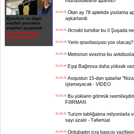
münasibətlərlə aparılıb?
Ötən ay 78 aptekdə yoxlama apa
04.08.26
aşkarlanıb
Eyyubov və digər
vəzifəli şəxslərin
əməlləri açıqlandı -
Əcnəbi turistlər bu il Şuşada ne
04.08.26
Baş Prokurorluq
məlumat yaydı
Yerin qravitasiyası yox olaca
04.08.26
Metronun əvəzinə bu avtobuslar
04.08.26
Eşqi Bağırova daha yüksək vəzifə
04.08.26
Avqustun 15-dən qatarlar “Niza
04.08.26
işləməyəcək - VİDEO
Bu yüklərin gömrük rəsmiləşdiri
04.08.26
FƏRMAN
Turizm təbliğatına milyonlarla və
04.08.26
sayı azalır - Təfərrüat
Ordubadın icra başçısı vəzifəsin
04.08.26