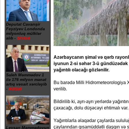
Deputat Cavanşir
Feyziyev Londonda
milyonluq mülklər
alıb -
SİYAHI
Azərbaycanın şimal və qərb rayon
iyunun 2-si səhər 3-ü gündüzədək ha
yağıntılı olacağı gözlənilir.
Saleh Məmmədov 1
ilə 176 milyon manat
Bu barədə Milli Hidrometeorologiya
artıq vəsait xərcləyib
verilib.
-
RƏSMİ
Bildirilib ki, ayrı-ayrı yerlərdə yağınt
çaxacağı, dolu düşəcəyi ehtimalı var.
Yağıntılarla əlaqədar çaylarda sululu
çaylarından qısamüddətli daşqın və s
Leysan Məmmədovun