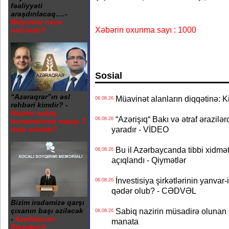
fəaliyyəti
araşdırılacaq….-
Milyonlar necə
Xəbərin oxunma sayı : 1000
xərclənir?
Sosial
“Azəraqrar”ın əsl
Müavinət alanların diqqətinə: Ki
06.08.26
rəhbəri kimdir? -
Nazirin sabiq
“Azərişıq“ Bakı və ətraf ərazilə
06.08.26
komandirinin maaşı 7
yaradır - VİDEO
dəfə artırılıb?
Bu il Azərbaycanda tibbi xidmət
06.08.26
açıqlandı - Qiymətlər
İnvestisiya şirkətlərinin yanvar-
06.08.26
qədər olub? - CƏDVƏL
Bizim iradəmizə qarşı
çıxanın başı əziləcək
Sabiq nazirin müsadirə olunan ə
06.08.26
-
Azərbaycan
manata
Prezidenti