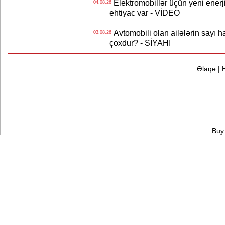
Elektromobillər üçün yeni ener
04.08.26
ehtiyac var - VİDEO
Avtomobili olan ailələrin sayı 
03.08.26
çoxdur? - SİYAHI
Əlaqə
|
Buy 