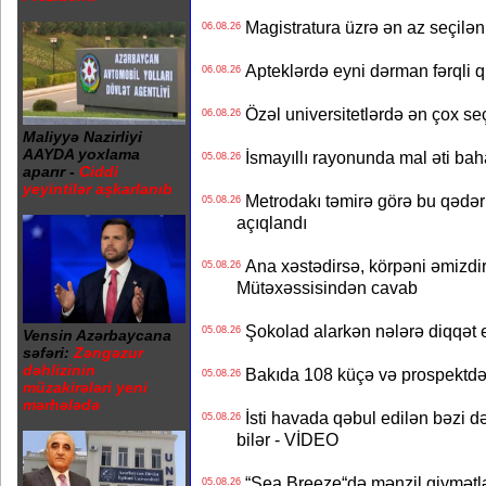
Magistratura üzrə ən az seçilən 
06.08.26
Apteklərdə eyni dərman fərqli q
06.08.26
Özəl universitetlərdə ən çox seç
06.08.26
Maliyyə Nazirliyi
AAYDA yoxlama
İsmayıllı rayonunda mal əti ba
05.08.26
aparır -
Ciddi
yeyintilər aşkarlanıb
Metrodakı təmirə görə bu qədər 
05.08.26
açıqlandı
Ana xəstədirsə, körpəni əmizdir
05.08.26
Mütəxəssisindən cavab
Şokolad alarkən nələrə diqqət 
05.08.26
Vensin Azərbaycana
səfəri:
Zəngəzur
dəhlizinin
Bakıda 108 küçə və prospektdə 
05.08.26
müzakirələri yeni
mərhələdə
İsti havada qəbul edilən bəzi d
05.08.26
bilər - VİDEO
“Sea Breeze“də mənzil qiymətlər
05.08.26