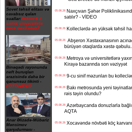
Sovet təhsil elitası və
Naxçıvan Şəhər Poliklinikasında
05.08.26
cavabsız qalan
satılır? - VİDEO
suallar:
Rektor 6 il
sonra universitetə
necə daxil olub?
Kolleclərdə ən yüksək təhsil haq
05.08.26
Abşeron Xəstəxanasının acınaca
05.08.26
bürüyən otaqlarda xəstə qəbulu..
Metroya və universitetlərə yaxın
05.08.26
Kirayə bazarında son vəziyyət
Binəqədi rayonunda
neft buruqları
9-cu sinif məzunları bu kolleclə
05.08.26
ərazisində daha bir
qanunsuz tikinti -
FOTO/VİDEO
Bakı metrosunda yeni təyinatlar
05.08.26
rəis təyin olundu?
Azərbaycanda donuzlarla bağlı m
05.08.26
AQTA
Anar Əlizadə-Mübariz
Xocavəndə növbəti köç karvanı
05.08.26
Mənsimov
qarşıdurması -