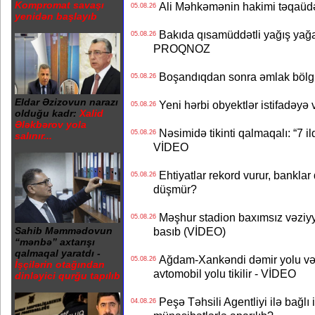
Kompromat savaşı
Ali Məhkəmənin hakimi təqaüdə
05.08.26
yenidən başlayıb
Bakıda qısamüddətli yağış yağa
05.08.26
PROQNOZ
Boşandıqdan sonra əmlak bölgü
05.08.26
Eldar Əzizovun narazı
Yeni hərbi obyektlər istifadəyə
05.08.26
olduğu kadr:
Xalid
Ələkbərov yola
Nəsimidə tikinti qalmaqalı: “7 ildi
05.08.26
salınır...
VİDEO
Ehtiyatlar rekord vurur, banklar q
05.08.26
düşmür?
Məşhur stadion baxımsız vəziyy
05.08.26
basıb (VİDEO)
Sahib Məmmədovun
“mənbə” axtarışı
qalmaqal yaratdı -
Ağdam-Xankəndi dəmir yolu və
05.08.26
İşçilərin otağından
avtomobil yolu tikilir - VİDEO
dinləyici qurğu tapılıb
Peşə Təhsili Agentliyi ilə bağlı i
04.08.26