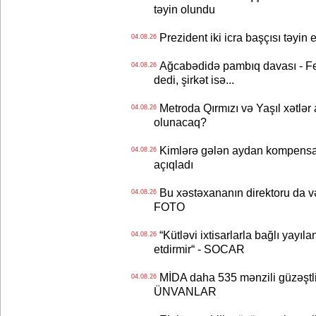
təyin olundu
Prezident iki icra başçısı təyi
04.08.26
Ağcabədidə pambıq davası - Fe
04.08.26
dedi, şirkət isə...
Metroda Qırmızı və Yaşıl xətlər a
04.08.26
olunacaq?
Kimlərə gələn aydan kompensas
04.08.26
açıqladı
Bu xəstəxananın direktoru da və
04.08.26
FOTO
“Kütləvi ixtisarlarla bağlı yayıla
04.08.26
etdirmir“ - SOCAR
MİDA daha 535 mənzili güzəştli şə
04.08.26
ÜNVANLAR