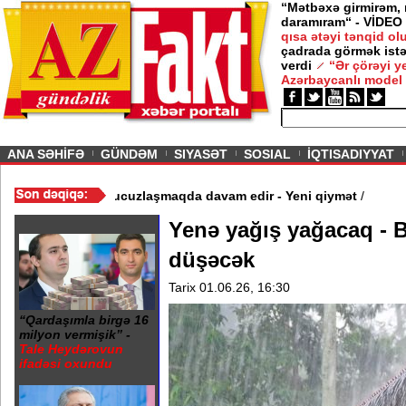
“Mətbəxə girmirəm,
daramıram“ - VİDEO
qısa ətəyi tənqid o
çadrada görmək istə
verdi
“Ər çörəyi 
Azərbaycanlı model
ious
ANA SƏHİFƏ
GÜNDƏM
SIYASƏT
SOSIAL
İQTISADIYYAT
 Video
/
Azərbaycan nefti ucuzlaşmaqda davam edir - Yeni qiymət
/
Yenə yağış yağacaq - B
düşəcək
Tarix 01.06.26, 16:30
“Qardaşımla birgə 16
milyon vermişik” -
Tale Heydərovun
ifadəsi oxundu