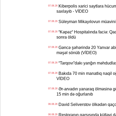
Kiberpolis xarici saytlara hücum
07.08.26
saxlayıb - VİDEO
Süleyman Mikayılovun müavinin
07.08.26
“Kəpəz“ Hospitalında faciə: Qad
07.08.26
sonra öldü
Gəncə şəhərində 20 Yanvar abidə
07.08.26
məşəl sönüb (VİDEO)
“Tarqovı”dakı yanğın məhdudla
07.08.26
Bakıda 70 min manatlıq naqil oğ
07.08.26
VİDEO
Ər-arvadın yanaraq ölməsinə gö
07.08.26
15 min də oğurlanıb
David Seliverstov ölkədən qaç
06.08.26
Restoranın qarşısında kütləvi d
06.08.26