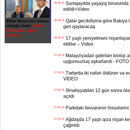
Sumqayıtda yaşayış binasında ya
09.08.26
edildi+Video
Qatar gecikdiyinə görə Bakıya t
Eldar Əzizovun narazı
08.08.26
olduğu kadr:
Xalid
geri qaytaracaq
Ələkbərov yola
salınır...
17 yaşlı yeniyetməni nişanlayan
08.08.26
etdilər – Video
Malayziyadan gətirilən bioloji a
07.08.26
uyğunsuzluq aşkarlanıb - FOTO
Tərtərdə iki nəfəri öldürən və ev
07.08.26
VİDEO
Əməliyyatdan 12 gün sonra ölən A
07.08.26
açıldı
Parkdakı fəvvarənin hissələrini 
07.08.26
Ağdaşda 17 yaşlı qıza nişan keçir
07.08.26
çağırıldı