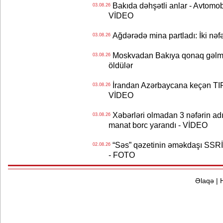
Bakıda dəhşətli anlar - Avtomobil
03.08.26
VİDEO
Ağdərədə mina partladı: İki nəfə
03.08.26
Moskvadan Bakıya qonaq gəlmişd
03.08.26
öldülər
İrandan Azərbaycana keçən TIR-
03.08.26
VİDEO
Xəbərləri olmadan 3 nəfərin adın
03.08.26
manat borc yarandı - VİDEO
“Səs” qəzetinin əməkdaşı SSRİ 
02.08.26
- FOTO
Əlaqə
|