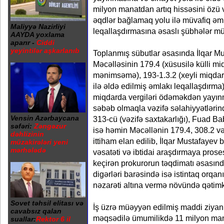
milyon manatdan artıq hissəsini özü
əqdlər bağlamaq yolu ilə müvafiq əml
Maliyyə Nazirliyi
leqallaşdırmasına əsaslı şübhələr m
AAYDA yoxlama
aparır -
Ciddi
yeyintilər aşkarlanıb
Toplanmış sübutlar əsasında İlqar M
Məcəlləsinin 179.4 (xüsusilə külli m
mənimsəmə), 193-1.3.2 (xeyli miqdar
ilə əldə edilmiş əmlakı leqallaşdırma)
miqdarda vergiləri ödəməkdən yayınma
səbəb olmaqla vəzifə səlahiyyətlərind
Vensin Azərbaycana
313-cü (vəzifə saxtakarlığı), Fuad 
səfəri:
Zəngəzur
isə həmin Məcəllənin 179.4, 308.2 və
dəhlizinin
ittiham elan edilib, İlqar Mustafayev 
müzakirələri yeni
mərhələdə
vəsatəti və ibtidai araşdırmaya prose
keçirən prokurorun təqdimatı əsasın
digərləri barəsində isə istintaq orqanı
nəzarəti altına vermə növündə qətimka
Sovet təhsil elitası və
İş üzrə müəyyən edilmiş maddi ziyan
cavabsız qalan
məqsədilə ümumilikdə 11 milyon man
suallar:
Rektor 6 il