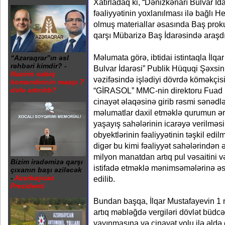
Xatırladaq ki, “Dənizkənarı Bulvar İd
fəaliyyətinin yoxlanılması ilə bağlı 
olmuş materiallar əsasında Baş prok
qarşı Mübarizə Baş İdarəsində araşdı
Məlumata görə, ibtidai istintaqla İlq
“Azəraqrar”ın əsl
rəhbəri kimdir? -
Bulvar İdarəsi” Publik Hüquqi Şəxsin
Nazirin sabiq
vəzifəsində işlədiyi dövrdə köməkçi
komandirinin maaşı 7
“GİRASOL” MMC-nin direktoru Fuad B
dəfə artırılıb?
cinayət əlaqəsinə girib rəsmi sənədlə
məlumatlar daxil etməklə qurumun ər
yaşayış sahələrinin icarəyə verilməs
obyektlərinin fəaliyyətinin təşkil edil
digər bu kimi fəaliyyət sahələrindən
milyon manatdan artıq pul vəsaitini v
Bizim iradəmizə qarşı
istifadə etməklə mənimsəmələrinə ə
çıxanın başı əziləcək
-
Azərbaycan
edilib.
Prezidenti
Bundan başqa, İlqar Mustafayevin 1
artıq məbləğdə vergiləri dövlət büd
yayınmasına və cinayət yolu ilə əldə 