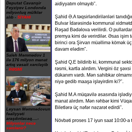
Deputat Cavanşir
aidiyyatım olmayıb".
Feyziyev Londonda
milyonluq mülklər
Şahid Ə.A təqsirləndirilənləri tanıdığı
alıb -
SİYAHI
Bulvar İdarəsində kommunal xidmətdə 
Rəşad Bədəlova verilirdi. O pullard
premya kimi də verirdilər. Əsas işim t
birinci ora Şirvan müəllimə kömək ü
davam elədim".
Saleh Məmmədov 1
ilə 176 milyon manat
Şahid Q.E bildirib ki, kommunal sekto
artıq vəsait xərcləyib
rəsmi, kartla alırdım. Vergini öz şəxsi
-
RƏSMİ
dükanım vardı. Mən sahibkar olmamı
niyə gedib maaşa işləyirdim ki?".
Şahid M.A müqavilə əsasında işlədiy
manat alırdım. Mən rəhbər kimi Vüqa
Biletlərə üç nəfər nəzarət edirdi".
Leysan Məmmədovun
fəaliyyəti
araşdırılacaq….-
Növbəti proses 17 iyun saat 10:00-a 
Milyonlar necə
xərclənir?