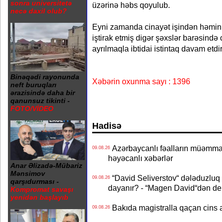
sonra universitetə
üzərinə həbs qoyulub.
necə daxil olub?
Eyni zamanda cinayət işindən həmin 
iştirak etmiş digər şəxslər barəsində c
ayrılmaqla ibtidai istintaq davam etdiri
Binəqədi rayonunda
Xəbərin oxunma sayı : 1396
neft buruqları
ərazisində daha bir
qanunsuz tikinti -
FOTO/VİDEO
Hadisə
Azərbaycanlı fəalların müəmmal
09.08.26
həyəcanlı xəbərlər
Anar Əlizadə-Mübariz
Mənsimov
“David Seliverstov“ dələduzluq 
09.08.26
qarşıdurması -
dayanır? - “Magen David“dən de
Kompromat savaşı
yenidən başlayıb
Bakıda magistralla qaçan cins a
09.08.26