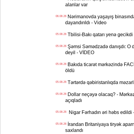
alanlar var
Nərimanovda yaşayış binasındakı 
06.08.26
dayandırıldı - Video
Tbilisi-Bakı qatarı yenə gecikdi 
05.08.26
Şəmsi Səmədzadə danışdı: O d
05.08.26
deyil - VİDEO
Bakıda ticarət mərkəzində FACİƏ
05.08.26
öldü
Tərtərdə qəbiristanlıqda məzarla
05.08.26
Dollar neçəyə olacaq? - Mərkə
05.08.26
açıqladı
Nigar Fərhadın əri həbs edildi 
05.08.26
İrandan Britaniyaya tiryək apar
05.08.26
saxlandı