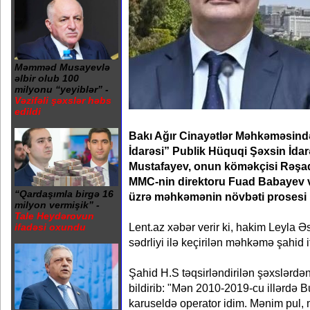
Məmməd Musayevlə
əlbir olub 100
milyonu “yeyiblər” -
Vəzifəli şəxslər həbs
edildi
Bakı Ağır Cinayətlər Məhkəməsind
İdarəsi” Publik Hüquqi Şəxsin İdarə
Mustafayev, onun köməkçisi Rəşa
MMC-nin direktoru Fuad Babayev və 
“Qardaşımla birgə 16
üzrə məhkəmənin növbəti prosesi k
milyon vermişik” -
Tale Heydərovun
Lent.az xəbər verir ki, hakim Leyl
ifadəsi oxundu
sədrliyi ilə keçirilən məhkəmə şahid i
Şahid H.S təqsirləndirilən şəxslərdən 
bildirib: "Mən 2010-2019-cu illərdə B
karuseldə operator idim. Mənim pul, 