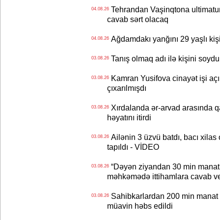
Tehrandan Vaşinqtona ultimatu
04.08.26
cavab sərt olacaq
Ağdamdakı yanğını 29 yaşlı kişi
04.08.26
Tanış olmaq adı ilə kişini soydu
03.08.26
Kamran Yusifova cinayət işi açıld
03.08.26
çıxarılmışdı
Xırdalanda ər-arvad arasında qa
03.08.26
həyatını itirdi
Ailənin 3 üzvü batdı, bacı xilas
03.08.26
tapıldı - VİDEO
“Dəyən ziyandan 30 min manat
03.08.26
məhkəmədə ittihamlara cavab ve
Sahibkarlardan 200 min manat rü
03.08.26
müavin həbs edildi