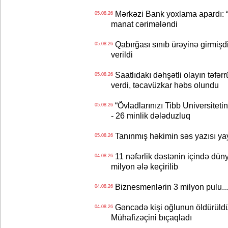
Mərkəzi Bank yoxlama apardı: “
05.08.26
manat cərimələndi
Qabırğası sınıb ürəyinə girmişdi
05.08.26
verildi
Saatlıdakı dəhşətli olayın təfərr
05.08.26
verdi, təcavüzkar həbs olundu
“Övladlarınızı Tibb Universiteti
05.08.26
- 26 minlik dələduzluq
Tanınmış həkimin səs yazısı yay
05.08.26
11 nəfərlik dəstənin içində dün
04.08.26
milyon ələ keçirilib
Biznesmenlərin 3 milyon pulu..
04.08.26
Gəncədə kişi oğlunun öldürüldüy
04.08.26
Mühafizəçini bıçaqladı