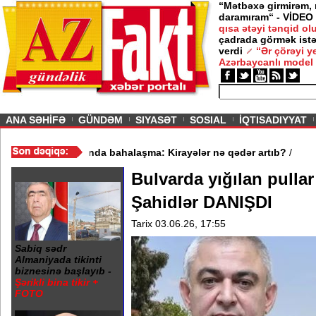
“Mətbəxə girmirəm,
daramıram“ - VİDEO
qısa ətəyi tənqid o
çadrada görmək istə
verdi
“Ər çörəyi 
Azərbaycanlı model
ious
ANA SƏHİFƏ
GÜNDƏM
SIYASƏT
SOSIAL
İQTISADIYYAT
atdı - VİDEO
/
Mənzil bazarında bahalaşma: Kirayələr nə qədər art
Bulvarda yığılan pullar
Şahidlər DANIŞDI
Tarix 03.06.26, 17:55
Sabiq sədr
Almaniyada tikinti
biznesinə başlayıb -
Şərikli bina tikir +
FOTO