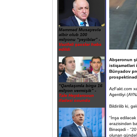
Məmməd Musayevlə
əlbir olub 100
milyonu “yeyiblər” -
Vəzifəli şəxslər həbs
edildi
Abşeronun şi
istiqamətləri
Bünyadov pro
prospektinədə
“Qardaşımla birgə 16
AzFakt.com xə
milyon vermişik” -
Agentliyi (AY
Tale Heydərovun
ifadəsi oxundu
Bildirilib ki, 
“İnşa ediləcək
ərazisindən ba
Binəqədi - “20
olunan gündəli