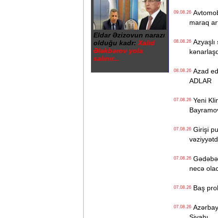
Avtomobil
09.08.26
maraq art
Eldar Əzizovun narazı
Azyaşlı 
olduğu kadr:
Xalid
08.08.26
Ələkbərov yola
kənarlaşd
salınır...
Azad edil
08.08.26
ADLAR
Yeni Klin
07.08.26
Bayramo
Girişi p
07.08.26
vəziyyət
Gədəbəyd
07.08.26
necə ola
Baş prok
07.08.26
Azərbayc
07.08.26
Siyahı