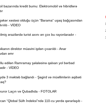
1
12:10
 bazarında kredit bumu: Elektromobil və hibridlərə
j
ır
A
11:42
şəkər xəstəsi olduğu üçün “Barama“ uşaq bağçasından
ırılıb - VİDEO
“
11:15
miş ərazilərdə turist axını ən çox bu rayonlaradır -
ikanın direktor müavini işdən çıxarıldı - Anar
10:50
vdan əmr
“
ullu edilən Ramramay şəlaləsinə qalxan yol bərbad
10:24
dədir - VİDEO
k
ə 3 məktəb bağlandı - Şagird və müəllimlərin aqibəti
caq?
9:56
q
uror Laçın və Qubadlıda - FOTOLAR
g
an “Qlobal Sülh İndeksi”ndə 110-cu yerdə qərarlaşıb -
9:27