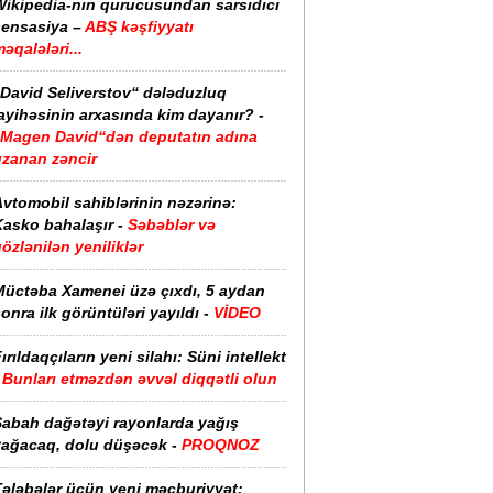
Wikipedia-nın qurucusundan sarsıdıcı
sensasiya –
ABŞ kəşfiyyatı
əqalələri...
“David Seliverstov“ dələduzluq
ayihəsinin arxasında kim dayanır? -
“Magen David“dən deputatın adına
uzanan zəncir
vtomobil sahiblərinin nəzərinə:
asko bahalaşır -
Səbəblər və
özlənilən yeniliklər
Müctəba Xamenei üzə çıxdı, 5 aydan
onra ilk görüntüləri yayıldı -
VİDEO
ırıldaqçıların yeni silahı: Süni intellekt
-
Bunları etməzdən əvvəl diqqətli olun
Sabah dağətəyi rayonlarda yağış
yağacaq, dolu düşəcək -
PROQNOZ
Tələbələr üçün yeni məcburiyyət: