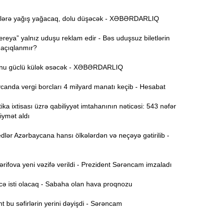
i
lərə yağış yağacaq, dolu düşəcək - XƏBƏRDARLIQ
A
9:00
ç
reya” yalnız uduşu reklam edir - Bəs uduşsuz biletlərin
 açıqlanmır?
23:55
nu güclü külək əsəcək - XƏBƏRDARLIQ
A
23:42
anda vergi borcları 4 milyard manatı keçib - Hesabat
-
ika ixtisası üzrə qabiliyyət imtahanının nəticəsi: 543 nəfər
Y
23:27
iymət aldı
ç
lər Azərbaycana hansı ölkələrdən və neçəyə gətirilib -
23:09
t
t
ifova yeni vəzifə verildi - Prezident Sərəncam imzaladı
G
22:45
ə isti olacaq - Sabaha olan hava proqnozu
ş
v
 bu səfirlərin yerini dəyişdi - Sərəncam