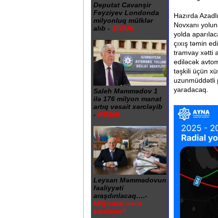
Deputat Cavanşir
Feyziyev Londonda
Hazırda Azadlı
milyonluq mülklər
Novxanı yoluna
alıb -
SİYAHI
yolda aparılac
çıxış təmin ed
tramvay xətti 
ediləcək avtom
təşkili üçün x
uzunmüddətli p
yaradacaq.
Saleh Məmmədov 1
ilə 176 milyon manat
artıq vəsait xərcləyib
-
RƏSMİ
Leysan Məmmədovun
fəaliyyəti
araşdırılacaq….-
Milyonlar necə
xərclənir?