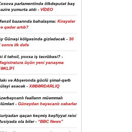
Kosova parlamentində ölkdeputat baş
azirə yumurta atdı -
VİDEO
Mənzil bazarında bahalaşma:
Kirayələr
ə qədər artıb?
Ay Günəşi kölgəsində gizlədəcək -
30
l sonra ilk dəfə
ki il təhsil, yoxsa iş təcrübəsi? -
Magistratura üçün yeni yanaşma
TƏKLİFİ
Bakı və Abşeronda güclü şimal-qərb
üləyi əsəcək -
XƏBƏRDARLIQ
Azərbaycanlı fəalların müəmmalı
lümləri -
Güneydən həyəcanlı xəbərlər
uriyadan qaçan keçmiş kəşfiyyat rəisi
usiyada ola bilər -
“BBC News”