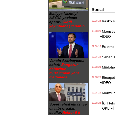
Sosial
Maliyyə Nazirliyi
AAYDA yoxlama
Kasko sığ
09.08.26
aparır -
Ciddi
yeyintilər aşkarlanıb
Magistrat
09.08.26
VİDEO
Bu ərazi
09.08.26
Sabah 11
09.08.26
Vensin Azərbaycana
səfəri:
Zəngəzur
Müdafiə N
09.08.26
dəhlizinin
müzakirələri yeni
mərhələdə
Binəqədi
09.08.26
VİDEO
Mənzil b
09.08.26
İki il tə
09.08.26
Sovet təhsil elitası və
cavabsız qalan
TƏKLİFİ
suallar:
Rektor 6 il