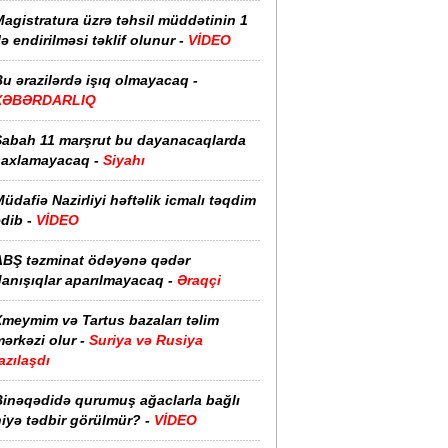
agistratura üzrə təhsil müddətinin 1
lə endirilməsi təklif olunur -
VİDEO
u ərazilərdə işıq olmayacaq -
XƏBƏRDARLIQ
Sabah 11 marşrut bu dayanacaqlarda
saxlamayacaq -
Siyahı
üdafiə Nazirliyi həftəlik icmalı təqdim
edib -
VİDEO
ABŞ təzminat ödəyənə qədər
anışıqlar aparılmayacaq -
Əraqçi
Xmeymim və Tartus bazaları təlim
ərkəzi olur -
Suriya və Rusiya
azılaşdı
Binəqədidə qurumuş ağaclarla bağlı
iyə tədbir görülmür? -
VİDEO