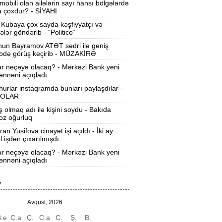
mobili olan ailələrin sayı hansı bölgələrdə
yni ofisdə fərqli iş saatları:
Yeni
 çoxdur? - SİYAHI
model nəyi dəyişəcək?
Kubaya çox sayda kəşfiyyatçı və
tələr göndərib - “Politico“
Bakıda problem:
Çətirlər yağış üçün
ox, kondisioner suyu üçün açılır
un Bayramov ATƏT sədri ilə geniş
ibdə görüş keçirib - MÜZAKİRƏ
(VİDEO)
ar neçəyə olacaq? - Mərkəzi Bank yeni
ran Hörmüzlə bağlı yeni tələblər irəli
nnəni açıqladı
sürdü -
Boğazın açılması mümkünsüz
urlar instaqramda bunları paylaşdılar -
ala gəlir
OLAR
ş olmaq adı ilə kişini soydu - Bakıda
Messini partlatmaq, Ronaldonu
oz oğurluq
açırmaq istəyiblər -
FTB açıqladı
an Yusifova cinayət işi açıldı - İki ay
l işdən çıxarılmışdı
Avtomobil bazarında kredit bumu:
ar neçəyə olacaq? - Mərkəzi Bank yeni
lektromobil və hibridlərə maraq artır
nnəni açıqladı
ikol Paşinyan İlham Əliyevə zəng etdi
-
Nə danışılıb?
V
atar gecikdiyinə görə Bakıya taksiylə
Avqust, 2026
əldi:
ADY pulunu geri qaytaracaq
.e
Ç.a
Ç.
C.a
C.
Ş.
B.