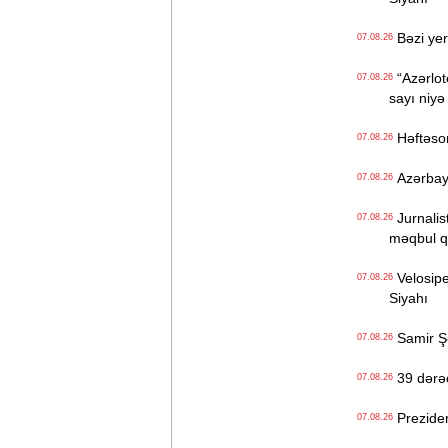
Bəzi yer
07.08.26
“Azərlote
07.08.26
sayı niyə
Həftəso
07.08.26
Azərbayc
07.08.26
Jurnalist
07.08.26
məqbul q
Velosiped
07.08.26
Siyahı
Samir Şər
07.08.26
39 dərəc
07.08.26
Prezident
07.08.26