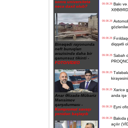
sonra universitetə
Bakı və 
09.08.26
necə daxil olub?
XƏBƏRD
Avtomobil
09.08.26
gözlənilən
Fırıldaqç
09.08.26
diqqətli o
Binəqədi rayonunda
neft buruqları
ərazisində daha bir
Sabah da
09.08.26
qanunsuz tikinti -
PROQN
FOTO/VİDEO
Tələbələ
09.08.26
kirayəsini
Xaricə g
09.08.26
anda işə
Anar Əlizadə-Mübariz
Mənsimov
qarşıdurması -
Eyni ofis
09.08.26
Kompromat savaşı
yenidən başlayıb
Bakıda p
09.08.26
açılır (V