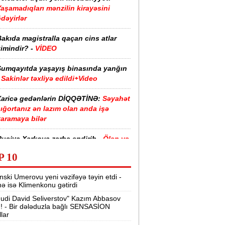
aşamadıqları mənzilin kirayəsini
dəyirlər
akıda magistralla qaçan cins atlar
imindir? -
VİDEO
Sumqayıtda yaşayış binasında yanğın
Sakinlər təxliyə edildi+Video
Xaricə gedənlərin DİQQƏTİNƏ:
Səyahət
ığortanız ən lazım olan anda işə
yaramaya bilər
usiya Xarkova zərbə endirib -
Ölən və
aralananlar var
P 10
Orban vəzifədən azad etmişdi -
nski Umerovu yeni vəzifəyə təyin etdi -
Prezidentliyə namizəd oldu
nə isə Klimenkonu gətirdi
udi David Seliverstov" Kazım Abbasov
“Məkkə sazişinə oxşar anlaşma Qafqaz
ı! - Bir dələduzla bağlı SENSASİON
lkələri ilə də imzalana bilər“ -
Fidan
llar