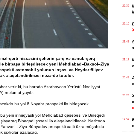
M
22:35
i
B
22:10
21:43
mal-qərb hissəsini şəhərin şərq və cənub-şərq
M
21:17
 ilə birbaşa birləşdirəcək yeni Mehdiabad–Baksol–Ziya
spekti avtomobil yolunun inşası və Heydər Əliyev
k əlaqələndirilməsi nəzərdə tutulur.
20:49
d
bər verir ki, bu barədə Azərbaycan Yerüstü Nəqliyyat
NA) məlumat yayıb.
20:24
m
gələcəkdə bu yol 8 Noyabr prospekti ilə birləşəcək.
r
 bu yeni irimiqyaslı yol Mehdiabad qəsəbəsi və Binəqədi
19:57
şlayaraq Binəqədi şosesi ilə əlaqələndiriləcək. Nəticədə
n
 Yanvar” - Ziya Bünyadov prospekti xətti üzrə müşahidə
k sıxlıqlar azalacaq.