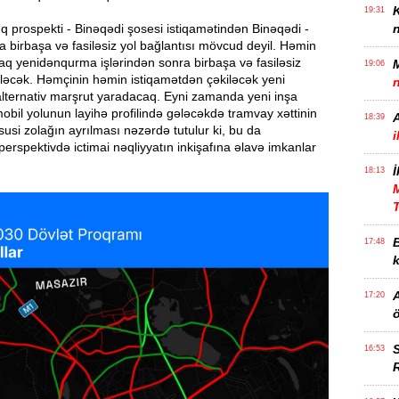
19:31
q prospekti - Binəqədi şosesi istiqamətindən Binəqədi -
n
 birbaşa və fasiləsiz yol bağlantısı mövcud deyil. Həmin
aq yenidənqurma işlərindən sonra birbaşa və fasiləsiz
19:06
iləcək. Həmçinin həmin istiqamətdən çəkiləcək yeni
n
alternativ marşrut yaradacaq. Eyni zamanda yeni inşa
obil yolunun layihə profilində gələcəkdə tramvay xəttinin
18:39
üsusi zolağın ayrılması nəzərdə tutulur ki, bu da
i
erspektivdə ictimai nəqliyyatın inkişafına əlavə imkanlar
İ
18:13
17:48
k
17:20
ö
S
16:53
R