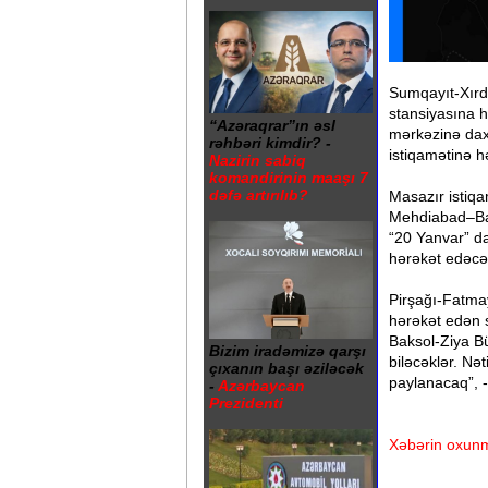
Sumqayıt-Xırd
stansiyasına h
“Azəraqrar”ın əsl
mərkəzinə dax
rəhbəri kimdir? -
istiqamətinə h
Nazirin sabiq
komandirinin maaşı 7
dəfə artırılıb?
Masazır istiqa
Mehdiabad–Bak
“20 Yanvar” d
hərəkət edəcə
Pirşağı-Fatma
hərəkət edən 
Baksol-Ziya Bü
Bizim iradəmizə qarşı
biləcəklər. Nə
çıxanın başı əziləcək
paylanacaq”, 
-
Azərbaycan
Prezidenti
Xəbərin oxunm