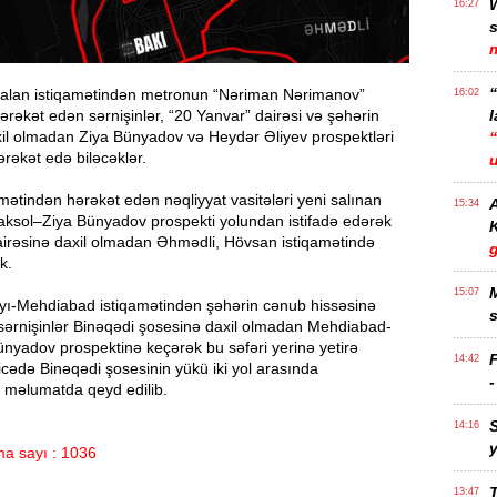
16:27
m
alan istiqamətindən metronun “Nəriman Nərimanov”
16:02
ərəkət edən sərnişinlər, “20 Yanvar” dairəsi və şəhərin
l
il olmadan Ziya Bünyadov və Heydər Əliyev prospektləri
ərəkət edə biləcəklər.
mətindən hərəkət edən nəqliyyat vasitələri yeni salınan
A
15:34
sol–Ziya Bünyadov prospekti yolundan istifadə edərək
K
airəsinə daxil olmadan Əhmədli, Hövsan istiqamətində
g
k.
15:07
yı-Mehdiabad istiqamətindən şəhərin cənub hissəsinə
s
sərnişinlər Binəqədi şosesinə daxil olmadan Mehdiabad-
nyadov prospektinə keçərək bu səfəri yerinə yetirə
F
14:42
ticədə Binəqədi şosesinin yükü iki yol arasında
- məlumatda qeyd edilib.
14:16
a sayı : 1036
13:47