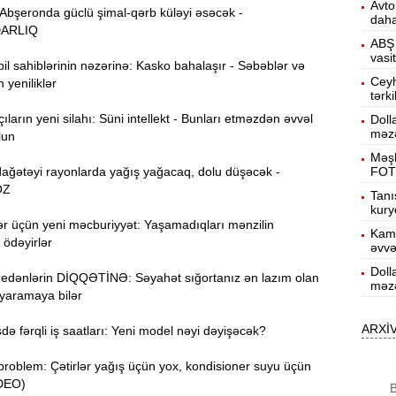
Avto
E
10:46
Abşeronda güclü şimal-qərb küləyi əsəcək -
daha
ARLIQ
ABŞ 
vasi
10:18
 sahiblərinin nəzərinə: Kasko bahalaşır - Səbəblər və
y
Ceyh
 yeniliklər
tərk
ıların yeni silahı: Süni intellekt - Bunları etməzdən əvvəl
Doll
İ
9:51
məzə
lun
Məşh
h
ğətəyi rayonlarda yağış yağacaq, dolu düşəcək -
FOT
OZ
Tanı
9:25
kury
q
r üçün yeni məcburiyyət: Yaşamadıqları mənzilin
Kamr
 ödəyirlər
əvvə
9:00
Doll
E
edənlərin DİQQƏTİNƏ: Səyahət sığortanız ən lazım olan
məzə
 yaramaya bilər
N
13:17
ARXİ
də fərqli iş saatları: Yeni model nəyi dəyişəcək?
Q
12:46
roblem: Çətirlər yağış üçün yox, kondisioner suyu üçün
g
İDEO)
B