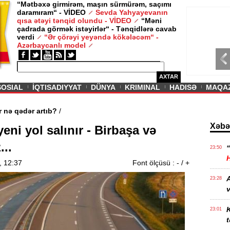
“Mətbəxə girmirəm, maşın sürmürəm, saçımı
daramıram“ - VİDEO
Sevda Yahyayevanın
/ MAQAZIN /
qısa ətəyi tənqid olundu - VİDEO
“Məni
çadrada görmək istəyirlər“ - Tənqidlərə cavab
Sevda Yahy
verdi
“Ər çörəyi yeyəndə kökələcəm“ -
VİDEO
Azərbaycanlı model
AXTAR
SOSIAL
İQTISADIYYAT
DÜNYA
KRIMINAL
HADISƏ
MAQA
Kirayələr nə qədər artıb?
/
Xəbə
eni yol salınır - Birbaşa və
...
“
23:50
, 12:37
Font ölçüsü :
-
/
+
23:28
v
K
23:01
t