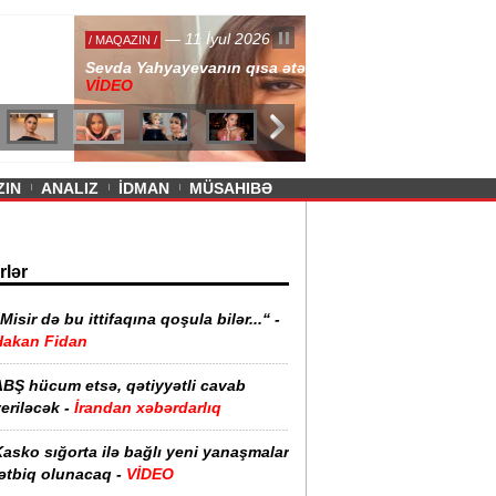
— 11 İyul 2026
ayevanın qısa ətəyi tənqid olundu -
ZIN
ANALIZ
İDMAN
MÜSAHIBƏ
rlər
Misir də bu ittifaqına qoşula bilər...“ -
Hakan Fidan
ABŞ hücum etsə, qətiyyətli cavab
eriləcək -
İrandan xəbərdarlıq
asko sığorta ilə bağlı yeni yanaşmalar
ətbiq olunacaq -
VİDEO