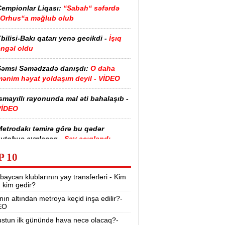
Çempionlar Liqası:
“Sabah“ səfərdə
“Orhus“a məğlub olub
bilisi-Bakı qatarı yenə gecikdi -
İşıq
əngəl oldu
Şəmsi Səmədzadə danışdı:
O daha
mənim həyat yoldaşım deyil - VİDEO
smayıllı rayonunda mal əti bahalaşıb -
VİDEO
Metrodakı təmirə görə bu qədər
vtobus ayrılacaq -
Say açıqlandı
P 10
“Gözəl qadına əvvəlcə görünüşünə
örə yanaşırlar, amma...“ -
Aygün
baycan klublarının yay transferləri - Kim
Kazımova
r, kim gedir?
nın altından metroya keçid inşa edilir?-
Ana xəstədirsə, körpəni əmizdirmək
EO
əhlükəlidirmi? -
Mütəxəssisindən
cavab
stun ilk günündə hava necə olacaq?-