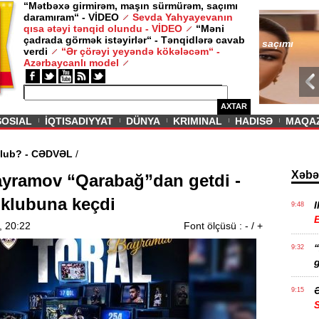
“Mətbəxə girmirəm, maşın sürmürəm, saçımı
daramıram“ - VİDEO
Sevda Yahyayevanın
/ MAQAZIN /
qısa ətəyi tənqid olundu - VİDEO
“Məni
çadrada görmək istəyirlər“ - Tənqidlərə cavab
Sevda Yahy
verdi
“Ər çörəyi yeyəndə kökələcəm“ -
VİDEO
Azərbaycanlı model
AXTAR
SOSIAL
İQTISADIYYAT
DÜNYA
KRIMINAL
HADISƏ
MAQA
ə qədər olub? - CƏDVƏL
/
Xəbə
ayramov “Qarabağ”dan getdi -
 klubuna keçdi
I
9:48
E
, 20:22
Font ölçüsü :
-
/
+
9:32
g
Ə
9:15