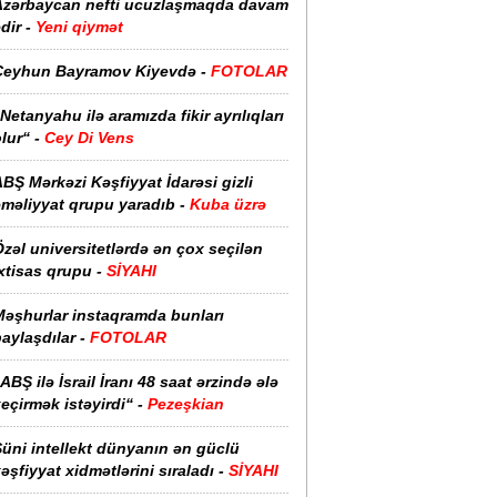
Azərbaycan nefti ucuzlaşmaqda davam
dir -
Yeni qiymət
Ceyhun Bayramov Kiyevdə -
FOTOLAR
Netanyahu ilə aramızda fikir ayrılıqları
lur“ -
Cey Di Vens
BŞ Mərkəzi Kəşfiyyat İdarəsi gizli
əməliyyat qrupu yaradıb -
Kuba üzrə
zəl universitetlərdə ən çox seçilən
xtisas qrupu -
SİYAHI
Məşhurlar instaqramda bunları
aylaşdılar -
FOTOLAR
ABŞ ilə İsrail İranı 48 saat ərzində ələ
eçirmək istəyirdi“ -
Pezeşkian
üni intellekt dünyanın ən güclü
əşfiyyat xidmətlərini sıraladı -
SİYAHI