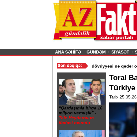
26
şın sürmürəm, saçımı
Previous
ANA SƏHİFƏ
GÜNDƏM
SIYASƏT
Qiymətlər
/
İnvestisiya şirkətlərinin yanvar-iyul üzrə dövriyyəsi n
Toral B
Türkiyə
Tarix 25.05.26
“Qardaşımla birgə 16
milyon vermişik” -
Tale Heydərovun
ifadəsi oxundu