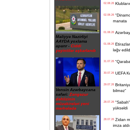
Klublarım
02.08.26
“Dinamo“ 
02.08.26
manata
Azərbayca
01.08.26
Maliyyə Nazirliyi
AAYDA yoxlama
Etirazlar
01.08.26
aparır -
Ciddi
ləğv edild
yeyintilər aşkarlanıb
“Qarabağ
31.07.26
UEFA Konf
30.07.26
Britaniya
29.07.26
Vensin Azərbaycana
bilməz“
səfəri:
Zəngəzur
dəhlizinin
“Sabah“ t
28.07.26
müzakirələri yeni
yüksəldi
mərhələdə
Zidan mil
28.07.26
imza atdı