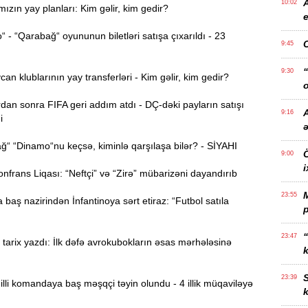
10:02
ızın yay planları: Kim gəlir, kim gedir?
e
- “Qarabağ“ oyununun biletləri satışa çıxarıldı - 23
9:45
“
9:30
n klublarının yay transferləri - Kim gəlir, kim gedir?
o
dan sonra FIFA geri addım atdı - DÇ-dəki payların satışı
A
9:16
i
“ “Dinamo“nu keçsə, kiminlə qarşılaşa bilər? - SİYAHI
Ö
9:00
i
rans Liqası: “Neftçi” və “Zirə” mübarizəni dayandırıb
23:55
 baş nazirindən İnfantinoya sərt etiraz: “Futbol satıla
p
“
23:47
arix yazdı: İlk dəfə avrokubokların əsas mərhələsinə
k
S
23:39
li komandaya baş məşqçi təyin olundu - 4 illik müqaviləyə
k