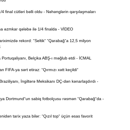
rdü
v
x
 final cütləri bəlli oldu - Nəhənglərin qarşılaşmaları
17:03
a əzmkar qələbə ilə 1/4 finalda - VİDEO
N
16:47
riximizdə rekord: “Seltik“ “Qarabağ“a 12,5 milyon
k
İ
16:29
 Portuqaliyanı, Belçika ABŞ-ı məğlub etdi - İCMAL
i
FIFA-ya sərt etiraz: “Qırmızı xətt keçildi“
“
16:14
aziliyanı, İngiltərə Meksikanı DÇ-dən kənarlaşdırdı -
ç
M
16:00
ya Dortmund“un sabiq fotbolçusu rəsmən “Qarabağ“da -
a
idən tarix yaza bilər: “Qızıl top“ üçün əsas favorit
15:44
U