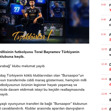
H
9:00
Y
A
8:46
t
P
8:30
E
12:55
illisinin futbolçusu Toral Bayramov Türkiyənin
v
klubuna keçib.
12:40
rabağ" klubu məlumat yayıb.
 qardaş Türkiyənin köklü klublarından olan "Bursaspor"un
12:24
un transferində ciddi maraq göstərməsi, həmçinin milli
ö
tbolçusunun özünün legioner həyatı yaşamaq və
ricdə davam etdirmək istəyi bu keçidin reallaşmasında
ayıb.
“
12:06
g
aşlı oyunçunun transferi ilə bağlı "Bursaspor" klubunun
ət cavablandırıb. Klublar arasında aparılan danışıqların
B
11:49