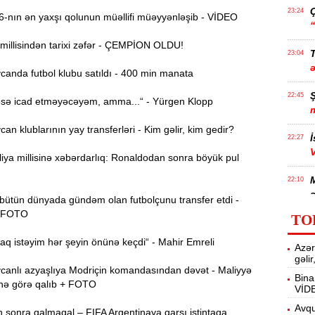
23:24
nın ən yaxşı qolunun müəllifi müəyyənləşib - VİDEO
millisindən tarixi zəfər - ÇEMPİON OLDU!
T
23:04
anda futbol klubu satıldı - 400 min manata
22:45
sə icad etməyəcəyəm, amma...“ - Yürgen Klopp
n klublarının yay transferləri - Kim gəlir, kim gedir?
İ
22:27
ya millisinə xəbərdarlıq: Ronaldodan sonra böyük pul
22:10
a
bütün dünyada gündəm olan futbolçunu transfer etdi -
 FOTO
TO
21:50
g
 istəyim hər şeyin önünə keçdi“ - Mahir Emreli
Azər
gəli
anlı azyaşlıya Modriçin komandasından dəvət - Maliyyə
Bina
21:32
nə görə qalıb + FOTO
VİD
t
Avqu
 sonra qalmaqal – FIFA Argentinaya qarşı istintaqa