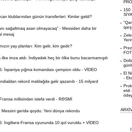
PR
21:13
150 
e
SİY
n klublarından günün transferləri: Kimlər gəldi?
“Qar
“
20:57
qarş
nı sağaltmaq asan olmayacaq” - Messidən daha bir
l mesaj
Zele
Yeri
20:40
ızın yay planları: Kim gəlir, kim gedir?
Prez
t
FOT
ilkə imza atdı: İndiyədək heç bir ölkə bunu bacarmamışdı
Doll
İ
20:25
günl
f
 İspaniya yığma komandası çempion oldu - VİDEO
El N
- Ek
M
20:06
dialdan rekord məbləğdə gəlir qazanıb - 15 milyard
Prok
etdi
ödəy
19:48
ansa millisindən istefa verdi - RƏSMİ
m
ARXİ
essini geridə qoydu: Yeni dünya rekordu
19:31
b
 İngiltərə-Fransa oyununda 10 qol vuruldu + VİDEO
B
19:16