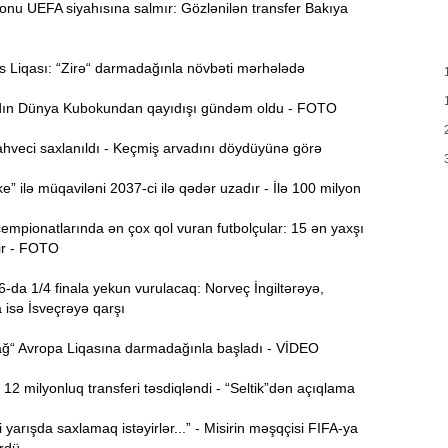
onu UEFA siyahısına salmır: Gözlənilən transfer Bakıya
d
19:00
 Liqası: “Zirə“ darmadağınla növbəti mərhələdə
n Dünya Kubokundan qayıdışı gündəm oldu - FOTO
18:41
Ç
hveci saxlanıldı - Keçmiş arvadını döydüyünə görə
N
18:22
” ilə müqaviləni 2037-ci ilə qədər uzadır - İlə 100 milyon
a
mpionatlarında ən çox qol vuran futbolçular: 15 ən yaxşı
K
18:05
r - FOTO
o
da 1/4 finala yekun vurulacaq: Norveç İngiltərəyə,
17:49
 isə İsveçrəyə qarşı
A
“ Avropa Liqasına darmadağınla başladı - VİDEO
T
17:35
2 milyonluq transferi təsdiqləndi - “Seltik”dən açıqlama
e
yarışda saxlamaq istəyirlər...” - Misirin məşqçisi FIFA-ya
17:20