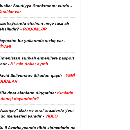
usilər Səudiyyə Ərəbistanını vurdu -
aralılar var
zərbaycanda əhalinin neçə faizi ali
əhsillidir? -
RƏQƏMLƏR
aytaxtın bu yollarında sıxlıq var -
SİYAHI
rmənistan suriyalı ermənilərə pasport
erir -
81 min dollar ayırıb
David Seliverstov ölkədən qaçdı -
YENİ
İDDİALAR
Müavinət alanların diqqətinə:
Kimlərin
dənişi dayandırılır?
Azərişıq“ Bakı və ətraf ərazilərdə yeni
üc mərkəzləri yaradır -
VİDEO
u il Azərbaycanda tibbi xidmətlərin nə