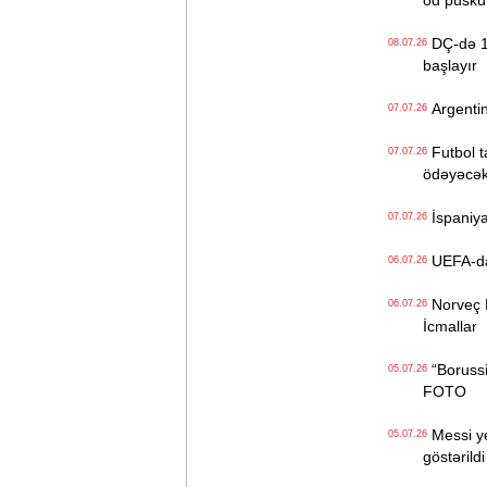
od püskü
DÇ-də 1/4
08.07.26
başlayır
Argentin
07.07.26
Futbol ta
07.07.26
ödəyəcə
İspaniya
07.07.26
UEFA-dan 
06.07.26
Norveç Br
06.07.26
İcmallar
“Borussi
05.07.26
FOTO
Messi yen
05.07.26
göstərildi