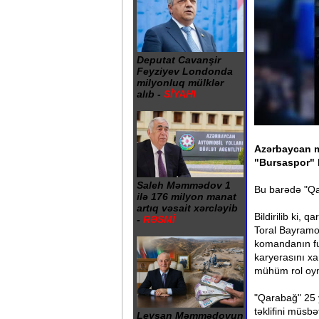
Deputat Cavanşir
Feyziyev Londonda
milyonluq mülklər
alıb -
SİYAHI
Azərbaycan m
"Bursaspor" 
Saleh Məmmədov 1
Bu barədə "Qa
ilə 176 milyon manat
artıq vəsait xərcləyib
Bildirilib ki,
-
RƏSMİ
Toral Bayramov
komandanın fu
karyerasını xa
mühüm rol oyn
"Qarabağ" 25 y
təklifini müsb
Leysan Məmmədovun