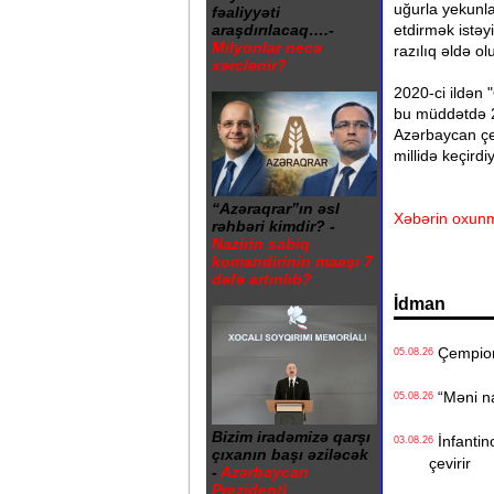
uğurla yekunl
fəaliyyəti
etdirmək istəy
araşdırılacaq….-
Milyonlar necə
razılıq əldə ol
xərclənir?
2020-ci ildən
bu müddətdə 2
Azərbaycan çe
millidə keçird
“Azəraqrar”ın əsl
Xəbərin oxunm
rəhbəri kimdir? -
Nazirin sabiq
komandirinin maaşı 7
dəfə artırılıb?
İdman
Çempionl
05.08.26
“Məni na
05.08.26
Bizim iradəmizə qarşı
İnfantino
03.08.26
çıxanın başı əziləcək
çevirir
-
Azərbaycan
Prezidenti