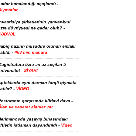
ədər bahalandığı açıqlandı -
Qiymətlər
nvestisiya şirkətlərinin yanvar-iyul
zrə dövriyyəsi nə qədər olub? -
CƏDVƏL
Sabiq nazirin müsadirə olunan əmlakı
atıldı -
463 min manata
agistratura üzrə ən az seçilən 5
niversitet -
SİYAHI
pteklərdə eyni dərman fərqli qiymətə
atılır? -
VİDEO
estoranın qarşısında kütləvi dava -
lən və xəsarət alanlar var
Nərimanovda yaşayış binasındakı
iftlərin istismarı dayandırıldı -
Video