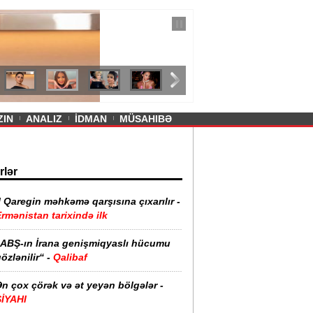
— 11 İyul 2026
ayevanın qısa ətəyi tənqid olundu -
ZIN
ANALIZ
İDMAN
MÜSAHIBƏ
rlər
I Qaregin məhkəmə qarşısına çıxarılır -
rmənistan tarixində ilk
“ABŞ-ın İrana genişmiqyaslı hücumu
özlənilir“ -
Qalibaf
n çox çörək və ət yeyən bölgələr -
SİYAHI