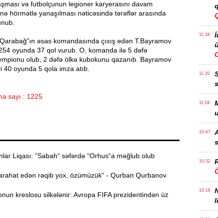
aşması və futbolçunun legioner karyerasını davam
q
inə hörmətlə yanaşılması nəticəsində tərəflər arasında
unub.
İ
11:34
 "Qarabağ"ın əsas komandasında çıxış edən T.Bayramov
ü
54 oyunda 37 qol vurub. O, komanda ilə 5 dəfə
mpionu olub, 2 dəfə ölkə kubokunu qazanıb. Bayramov
iyi 40 oyunda 5 qola imza atıb.
11:20
s
a sayı : 1225
M
11:04
u
A
10:47
s
ar Liqası: “Sabah“ səfərdə “Orhus“a məğlub olub
R
10:32
Ö
rahat edən rəqib yox, özümüzük“ - Qurban Qurbanov
10:18
nun kreslosu silkələnir: Avropa FIFA prezidentindən üz
l