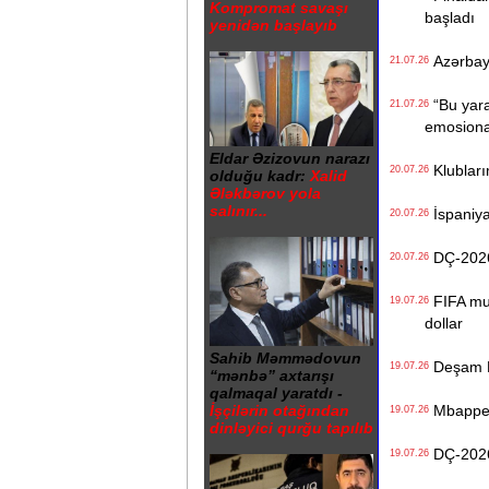
Kompromat savaşı
başladı
yenidən başlayıb
Azərbayca
21.07.26
“Bu yara
21.07.26
emosiona
Eldar Əzizovun narazı
Klublarım
20.07.26
olduğu kadr:
Xalid
Ələkbərov yola
salınır...
İspaniya 
20.07.26
DÇ-2026:
20.07.26
FIFA mun
19.07.26
dollar
Sahib Məmmədovun
Deşam Fr
19.07.26
“mənbə” axtarışı
qalmaqal yaratdı -
Mbappe M
İşçilərin otağından
19.07.26
dinləyici qurğu tapılıb
DÇ-2026:
19.07.26