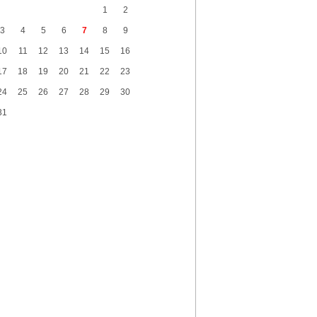
“Sea Breeze“də mənzil qiymətləri necə
1
2
əyişir? -
Qiymətlər
3
4
5
6
7
8
9
Bakıda ticarət mərkəzində FACİƏ:
liftin
10
11
12
13
14
15
16
şaxtasına düşüb öldü
17
18
19
20
21
22
23
Pentaqondan kritik addım:
Rusiya və
24
25
26
27
28
29
30
inə qarşı yeni plan
31
axçıvan Şəhər Poliklinikasında tibbi
rayış 60-80 manata satılır? -
VİDEO
olleclərdə ən yüksək təhsil haqqı
lan ixtisaslar -
SİYAHI
"Yəhudi David Seliverstov" Kazım
bbasov çıxdı! -
Bir dələduzla bağlı
SENSASİON detallar
ərtərdə qəbiristanlıqda məzarlar talan
dilib -
VİDEO
Abşeron Xəstəxanasının acınacaqlı