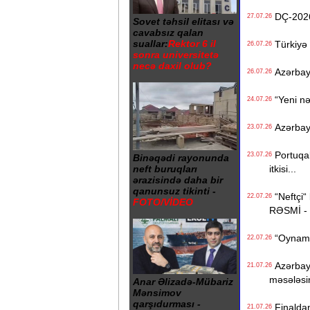
DÇ-2026-
27.07.26
Sovet təhsil elitası və
cavabsız qalan
suallar:
Rektor 6 il
Türkiyə 
26.07.26
sonra universitetə
necə daxil olub?
Azərbayc
26.07.26
“Yeni nə
24.07.26
Azərbayca
23.07.26
Portuqali
23.07.26
Binəqədi rayonunda
itkisi...
neft buruqları
ərazisində daha bir
qanunsuz tikinti -
“Neftçi“ 
22.07.26
FOTO/VİDEO
RƏSMİ -
“Oynamaq
22.07.26
Azərbayc
21.07.26
məsələsi
Anar Əlizadə-Mübariz
Mənsimov
qarşıdurması -
Finaldan
21.07.26