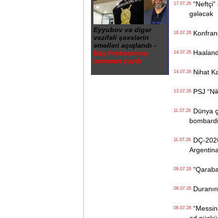
“Neftçi“ 
17.07.26
gələcək
Eyyubov və digər
Konfrans
16.07.26
vəzifəli şəxslərin
əməlləri açıqlandı -
Haalandı
Baş Prokurorluq
14.07.26
məlumat yaydı
Nihat Ka
14.07.26
PSJ “Nike
13.07.26
Dünya çe
11.07.26
bombardi
DÇ-2026-
11.07.26
Argentina
“Qarabağ
09.07.26
Duranın 1
08.07.26
“Messini 
08.07.26