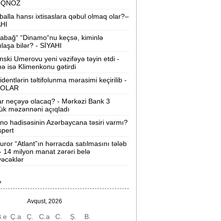
OQNOZ
Şokolad alarkən nələrə diqqət
balla hansı ixtisaslara qəbul olmaq olar?–
tməliyik? -
VİDEO
AHI
abağ“ “Dinamo“nu keçsə, kiminlə
Mənə aid bəzi fikirlər təhrif olunub” -
ılaşa bilər? - SİYAHI
Hikmət Hacıyev
nski Umerovu yeni vəzifəyə təyin etdi -
nə isə Klimenkonu gətirdi
Bakıda 108 küçə və prospektdə yol
identlərin təltifolunma mərasimi keçirilib -
əmiri aparılır −
AAYDA
OLAR
ar neçəyə olacaq? - Mərkəzi Bank 3
sti havada qəbul edilən bəzi dərmanlar
ük məzənnəni açıqladı
əsadlar törədə bilər -
VİDEO
ino hadisəsinin Azərbaycana təsiri varmı?
spert
üharibədə 3 400-dən çox iranlı və 18
ABŞ hərbçisi həlak olub -
“Reuters“
uror “Atlant”ın hərracda satılmasını tələb
 - 14 milyon manat zərəri belə
əcəklər
BMT-dən dəhşətli xəbərdarlıq -
49
ilyon insan ac qala bilər
V
“Wildberries” anbar tutumunun üçdə
irini itirib -
21-ci hücum
Avqust, 2026
.e
Ç.a
Ç.
C.a
C.
Ş.
B.