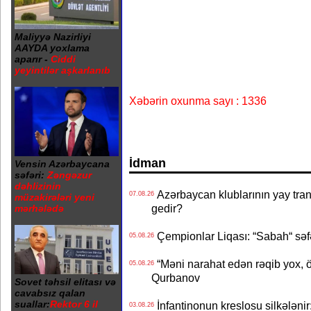
Maliyyə Nazirliyi
AAYDA yoxlama
aparır -
Ciddi
yeyintilər aşkarlanıb
Xəbərin oxunma sayı : 1336
İdman
Vensin Azərbaycana
səfəri:
Zəngəzur
dəhlizinin
Azərbaycan klublarının yay transf
07.08.26
müzakirələri yeni
gedir?
mərhələdə
Çempionlar Liqası: “Sabah“ səf
05.08.26
“Məni narahat edən rəqib yox, 
05.08.26
Qurbanov
Sovet təhsil elitası və
cavabsız qalan
suallar:
Rektor 6 il
İnfantinonun kreslosu silkələnir
03.08.26