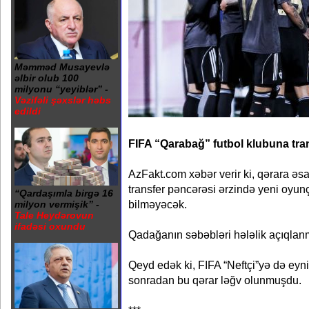
Məmməd Musayevlə
əlbir olub 100
milyonu “yeyiblər” -
Vəzifəli şəxslər həbs
edildi
FIFA “Qarabağ” futbol klubuna tran
AzFakt.com xəbər verir ki, qərara ə
transfer pəncərəsi ərzində yeni oyun
“Qardaşımla birgə 16
bilməyəcək.
milyon vermişik” -
Tale Heydərovun
ifadəsi oxundu
Qadağanın səbəbləri hələlik açıqlan
Qeyd edək ki, FIFA “Neftçi”yə də eyni
sonradan bu qərar ləğv olunmuşdu.