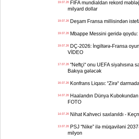
FIFA mundialdan rekord məbləğd
19.07.26
milyard dollar
Deşam Fransa millisindən istef
19.07.26
Mbappe Messini geridə qoydu: 
19.07.26
DÇ-2026: İngiltərə-Fransa oyun
19.07.26
VİDEO
“Neftçi“ onu UEFA siyahısına sal
17.07.26
Bakıya gələcək
Konfrans Liqası: “Zirə“ darmad
16.07.26
Haalandın Dünya Kubokundan q
14.07.26
FOTO
Nihat Kahveci saxlanıldı - Keç
14.07.26
PSJ “Nike” ilə müqaviləni 2037-c
13.07.26
milyon