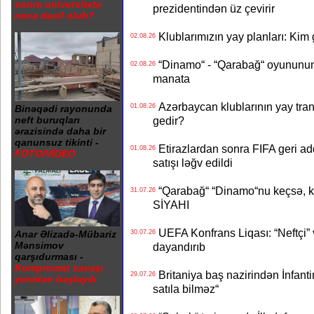
sonra universitetə
prezidentindən üz çevirir
necə daxil olub?
Klublarımızın yay planları: Kim g
02.08.26
“Dinamo“ - “Qarabağ“ oyununun bi
02.08.26
manata
Azərbaycan klublarının yay transf
01.08.26
Binəqədi rayonunda
gedir?
neft buruqları
ərazisində daha bir
qanunsuz tikinti -
Etirazlardan sonra FIFA geri ad
01.08.26
FOTO/VİDEO
satışı ləğv edildi
“Qarabağ“ “Dinamo“nu keçsə, kim
31.07.26
SİYAHI
UEFA Konfrans Liqası: “Neftçi” 
30.07.26
Anar Əlizadə-Mübariz
Mənsimov
dayandırıb
qarşıdurması -
Kompromat savaşı
Britaniya baş nazirindən İnfantin
29.07.26
yenidən başlayıb
satıla bilməz“