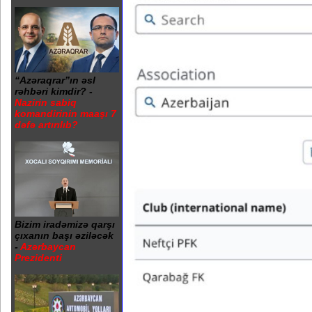
“Azəraqrar”ın əsl
rəhbəri kimdir? -
Nazirin sabiq
komandirinin maaşı 7
dəfə artırılıb?
Bizim iradəmizə qarşı
çıxanın başı əziləcək
-
Azərbaycan
Prezidenti