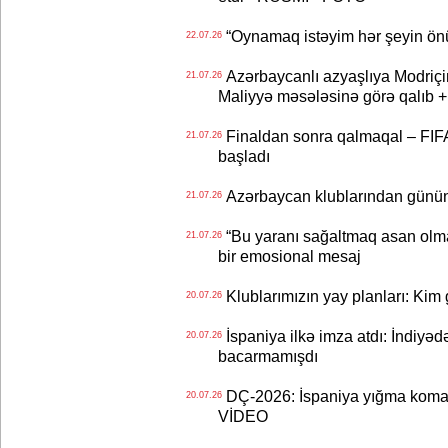
“Oynamaq istəyim hər şeyin önü
22.07.26
Azərbaycanlı azyaşlıya Modriç
21.07.26
Maliyyə məsələsinə görə qalıb
Finaldan sonra qalmaqal – FIFA 
21.07.26
başladı
Azərbaycan klublarından günün t
21.07.26
“Bu yaranı sağaltmaq asan olm
21.07.26
bir emosional mesaj
Klublarımızın yay planları: Kim g
20.07.26
İspaniya ilkə imza atdı: İndiyəd
20.07.26
bacarmamışdı
DÇ-2026: İspaniya yığma koman
20.07.26
VİDEO