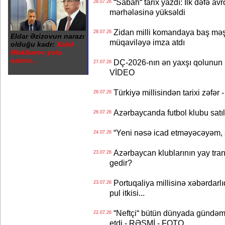
“Sabah“ tarix yazdı: İlk dəfə av
28.07.26
mərhələsinə yüksəldi
Zidan milli komandaya baş məşqçi
28.07.26
Eldar Əzizovun narazı
müqaviləyə imza atdı
olduğu kadr:
Xalid
Ələkbərov yola
salınır...
DÇ-2026-nın ən yaxşı qolunun m
27.07.26
VİDEO
Türkiyə millisindən tarixi zəf
26.07.26
Azərbaycanda futbol klubu satıl
26.07.26
“Yeni nəsə icad etməyəcəyəm, 
24.07.26
Azərbaycan klublarının yay transf
23.07.26
gedir?
Portuqaliya millisinə xəbərdar
23.07.26
pul itkisi...
“Neftçi“ bütün dünyada gündəm 
22.07.26
etdi - RƏSMİ - FOTO