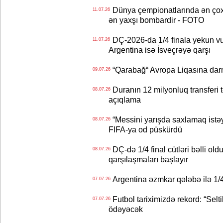
Dünya çempionatlarında ən çox q
11.07.26
ən yaxşı bombardir - FOTO
DÇ-2026-da 1/4 finala yekun vur
11.07.26
Argentina isə İsveçrəyə qarşı
“Qarabağ“ Avropa Liqasına dar
09.07.26
Duranın 12 milyonluq transferi t
08.07.26
açıqlama
“Messini yarışda saxlamaq istəyir
08.07.26
FIFA-ya od püskürdü
DÇ-də 1/4 final cütləri bəlli old
08.07.26
qarşılaşmaları başlayır
Argentina əzmkar qələbə ilə 1/4
07.07.26
Futbol tariximizdə rekord: “Selt
07.07.26
ödəyəcək