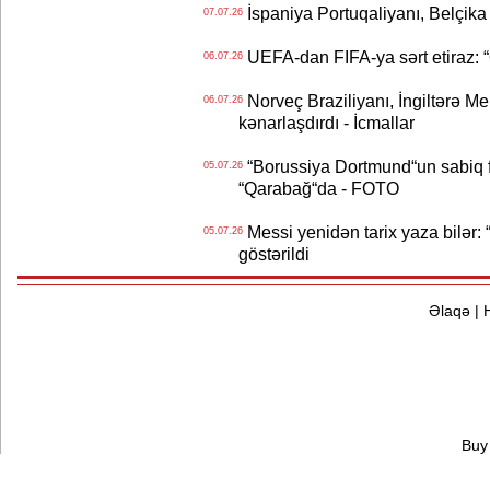
İspaniya Portuqaliyanı, Belçika
07.07.26
UEFA-dan FIFA-ya sərt etiraz: “Q
06.07.26
Norveç Braziliyanı, İngiltərə M
06.07.26
kənarlaşdırdı - İcmallar
“Borussiya Dortmund“un sabiq 
05.07.26
“Qarabağ“da - FOTO
Messi yenidən tarix yaza bilər: “
05.07.26
göstərildi
Əlaqə
|
Buy 