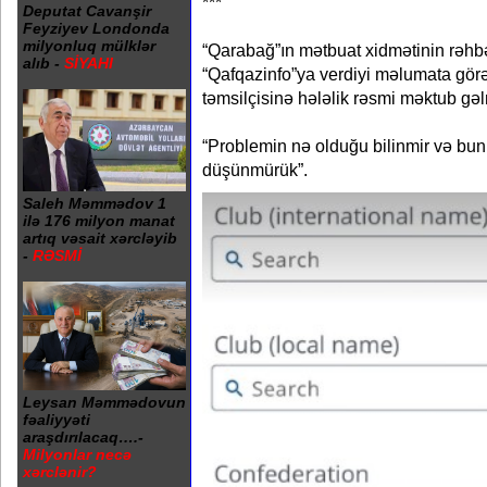
***
Deputat Cavanşir
Feyziyev Londonda
milyonluq mülklər
“Qarabağ”ın mətbuat xidmətinin rəhb
alıb -
SİYAHI
“Qafqazinfo”ya verdiyi məlumata gör
təmsilçisinə hələlik rəsmi məktub gə
“Problemin nə olduğu bilinmir və bu
düşünmürük”.
Saleh Məmmədov 1
ilə 176 milyon manat
artıq vəsait xərcləyib
-
RƏSMİ
Leysan Məmmədovun
fəaliyyəti
araşdırılacaq….-
Milyonlar necə
xərclənir?