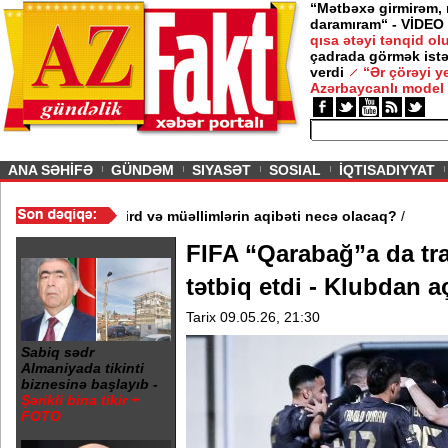
“Mətbəxə girmirəm,
daramıram“ - VİDEO
qısa ətəyi tənqid o
çadrada görmək istə
verdi
“Ər çörəyi 
Azərbaycanlı model
ious
ANA SƏHİFƏ
GÜNDƏM
SIYASƏT
SOSIAL
İQTISADIYYAT
 3 məktəb bağlandı - Şagird və müəllimlərin aqibəti necə olacaq?
FIFA “Qarabağ”a da tr
tətbiq etdi - Klubdan 
Tarix 09.05.26, 21:30
Sabiq sədr
Almaniyada tikinti
biznesinə başlayıb -
Şərikli bina tikir +
FOTO