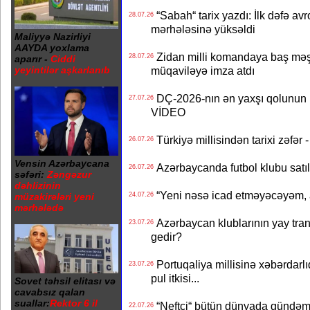
“Sabah“ tarix yazdı: İlk dəfə av
28.07.26
mərhələsinə yüksəldi
Maliyyə Nazirliyi
AAYDA yoxlama
Zidan milli komandaya baş məşqçi
28.07.26
aparır -
Ciddi
yeyintilər aşkarlanıb
müqaviləyə imza atdı
DÇ-2026-nın ən yaxşı qolunun m
27.07.26
VİDEO
Türkiyə millisindən tarixi zəf
26.07.26
Vensin Azərbaycana
Azərbaycanda futbol klubu satıl
26.07.26
səfəri:
Zəngəzur
dəhlizinin
“Yeni nəsə icad etməyəcəyəm, 
müzakirələri yeni
24.07.26
mərhələdə
Azərbaycan klublarının yay transf
23.07.26
gedir?
Portuqaliya millisinə xəbərdar
23.07.26
pul itkisi...
Sovet təhsil elitası və
cavabsız qalan
suallar:
Rektor 6 il
“Neftçi“ bütün dünyada gündəm 
22.07.26