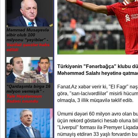
Məmməd Musayevlə
əlbir olub 100
milyonu “yeyiblər” -
Vəzifəli şəxslər həbs
edildi
Türkiyənin "Fənərbağça" klubu d
Məhəmməd Salahı heyətinə qatmaq
Fanat.Az xəbər verir ki, "El Fagr" nə
“Qardaşımla birgə 16
milyon vermişik” -
görə, "sarı-lacivərdlilər" misirli hücu
Tale Heydərovun
olmaqla, 3 illik müqavilə təklif edib.
ifadəsi oxundu
Ümumi dəyəri 60 milyon avro olan bu tə
üçün rekord göstərici hesab oluna b
"Liverpul" forması ilə Premyer Liqad
nümayiş etdirən 33 yaşlı forvardın bu