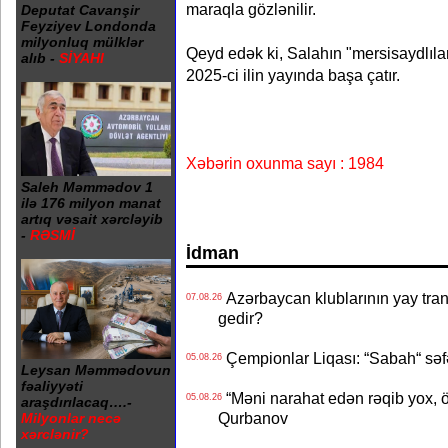
maraqla gözlənilir.
Deputat Cavanşir
Feyziyev Londonda
milyonluq mülklər
Qeyd edək ki, Salahın "mersisaydlıla
alıb -
SİYAHI
2025-ci ilin yayında başa çatır.
Xəbərin oxunma sayı : 1984
Saleh Məmmədov 1
ilə 176 milyon manat
artıq vəsait xərcləyib
-
RƏSMİ
İdman
Azərbaycan klublarının yay transf
07.08.26
gedir?
Çempionlar Liqası: “Sabah“ səf
05.08.26
Leysan Məmmədovun
fəaliyyəti
“Məni narahat edən rəqib yox, 
05.08.26
araşdırılacaq….-
Qurbanov
Milyonlar necə
xərclənir?