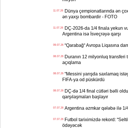
Dünya çempionatlarında ən çox q
11.07.26
ən yaxşı bombardir - FOTO
DÇ-2026-da 1/4 finala yekun vur
11.07.26
Argentina isə İsveçrəyə qarşı
“Qarabağ“ Avropa Liqasına dar
09.07.26
Duranın 12 milyonluq transferi t
08.07.26
açıqlama
“Messini yarışda saxlamaq istəyir
08.07.26
FIFA-ya od püskürdü
DÇ-də 1/4 final cütləri bəlli old
08.07.26
qarşılaşmaları başlayır
Argentina əzmkar qələbə ilə 1/4
07.07.26
Futbol tariximizdə rekord: “Selt
07.07.26
ödəyəcək