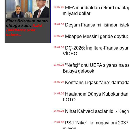
FIFA mundialdan rekord məbləğd
19.07.26
milyard dollar
Eldar Əzizovun narazı
Deşam Fransa millisindən istef
olduğu kadr:
Xalid
19.07.26
Ələkbərov yola
salınır...
Mbappe Messini geridə qoydu: 
19.07.26
DÇ-2026: İngiltərə-Fransa oyun
19.07.26
VİDEO
“Neftçi“ onu UEFA siyahısına sal
17.07.26
Bakıya gələcək
Konfrans Liqası: “Zirə“ darmad
16.07.26
Haalandın Dünya Kubokundan q
14.07.26
FOTO
Nihat Kahveci saxlanıldı - Keç
14.07.26
PSJ “Nike” ilə müqaviləni 2037-c
13.07.26
milyon