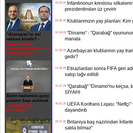
İnfantinonun kreslosu silkələnir
03.08.26
prezidentindən üz çevirir
Klublarımızın yay planları: Kim g
02.08.26
“Dinamo“ - “Qarabağ“ oyununun bi
02.08.26
“Azəraqrar”ın əsl
manata
rəhbəri kimdir? -
Nazirin sabiq
komandirinin maaşı 7
Azərbaycan klublarının yay transf
01.08.26
dəfə artırılıb?
gedir?
Etirazlardan sonra FIFA geri ad
01.08.26
satışı ləğv edildi
“Qarabağ“ “Dinamo“nu keçsə, kim
31.07.26
SİYAHI
Bizim iradəmizə qarşı
çıxanın başı əziləcək
UEFA Konfrans Liqası: “Neftçi” 
30.07.26
-
Azərbaycan
dayandırıb
Prezidenti
Britaniya baş nazirindən İnfantin
29.07.26
satıla bilməz“