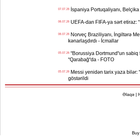
İspaniya Portuqaliyanı, Belçika
07.07.26
UEFA-dan FIFA-ya sərt etiraz: “Q
06.07.26
Norveç Braziliyanı, İngiltərə M
06.07.26
kənarlaşdırdı - İcmallar
“Borussiya Dortmund“un sabiq 
05.07.26
“Qarabağ“da - FOTO
Messi yenidən tarix yaza bilər: “
05.07.26
göstərildi
Əlaqə
|
Buy 