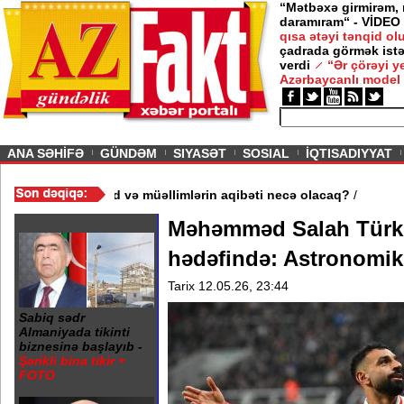
“Mətbəxə girmirəm,
daramıram“ - VİDEO
qısa ətəyi tənqid o
çadrada görmək istə
verdi
“Ər çörəyi 
Azərbaycanlı model
ious
ANA SƏHİFƏ
GÜNDƏM
SIYASƏT
SOSIAL
İQTISADIYYAT
məktəb bağlandı - Şagird və müəllimlərin aqibəti necə olacaq?
/
Məhəmməd Salah Türk
hədəfində: Astronomik 
Tarix 12.05.26, 23:44
Sabiq sədr
Almaniyada tikinti
biznesinə başlayıb -
Şərikli bina tikir +
FOTO