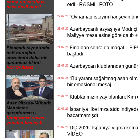
sonra universitetə
etdi - RƏSMİ - FOTO
necə daxil olub?
“Oynamaq istəyim hər şeyin önü
22.07.26
Azərbaycanlı azyaşlıya Modriç
21.07.26
Maliyyə məsələsinə görə qalıb
Finaldan sonra qalmaqal – FIFA 
Binəqədi rayonunda
21.07.26
neft buruqları
başladı
ərazisində daha bir
qanunsuz tikinti -
Azərbaycan klublarından günün t
21.07.26
FOTO/VİDEO
“Bu yaranı sağaltmaq asan olm
21.07.26
bir emosional mesaj
Klublarımızın yay planları: Kim g
20.07.26
Anar Əlizadə-Mübariz
Mənsimov
İspaniya ilkə imza atdı: İndiyəd
20.07.26
qarşıdurması -
bacarmamışdı
Kompromat savaşı
yenidən başlayıb
DÇ-2026: İspaniya yığma koman
20.07.26
VİDEO