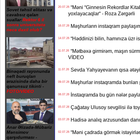
“Məni “Ginnesin Rekordlar Kitabı
20.07.26
Sovet təhsil elitası və
yoxlayacaqlar“ - Roza Zərgərli
cavabsız qalan
suallar:
Rektor 6 il
sonra universitetə
Məşhurların instaqram paylaşı
16.07.26
necə daxil olub?
“Həddinizi bilin, hamınıza üzr 
14.07.26
“Mətbəxə girmirəm, maşın sürmü
11.07.26
VİDEO
Sevda Yahyayevanın qısa ətəyi
11.07.26
Binəqədi rayonunda
neft buruqları
ərazisində daha bir
Məşhurlar instaqramda bunları
09.07.26
qanunsuz tikinti -
FOTO/VİDEO
İnstaqramda bu gün nələr payl
06.07.26
Çağatay Ulusoy sevgilisi ilə t
05.07.26
Hadisə analıq arzusundan danış
03.07.26
Anar Əlizadə-Mübariz
“Məni çadrada görmək istəyirlər
Mənsimov
02.07.26
qarşıdurması -