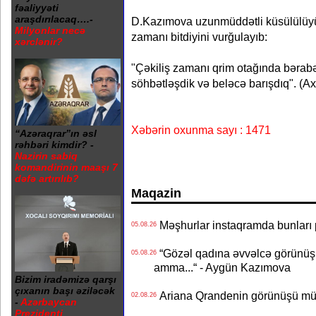
fəaliyyəti
araşdırılacaq….-
D.Kazımova uzunmüddətli küsülülüyün 
Milyonlar necə
zamanı bitdiyini vurğulayıb:
xərclənir?
"Çəkiliş zamanı qrim otağında bərabə
söhbətləşdik və beləcə barışdıq". (A
Xəbərin oxunma sayı : 1471
“Azəraqrar”ın əsl
rəhbəri kimdir? -
Nazirin sabiq
komandirinin maaşı 7
dəfə artırılıb?
Maqazin
Məşhurlar instaqramda bunları
05.08.26
“Gözəl qadına əvvəlcə görünüşü
05.08.26
amma...“ - Aygün Kazımova
Bizim iradəmizə qarşı
çıxanın başı əziləcək
Ariana Qrandenin görünüşü müz
02.08.26
-
Azərbaycan
Prezidenti