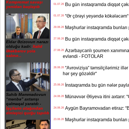
Kompromat savaşı
Bu gün instaqramda diqqət çə
01.07.26
yenidən başlayıb
“Ər çörəyi yeyəndə kökələcəm“ 
01.07.26
Məşhurlar instaqramda bunları
29.06.26
Bu gün instaqramda diqqət çə
27.06.26
Eldar Əzizovun narazı
olduğu kadr:
Xalid
Azərbaycanlı şoumen xanımına xə
27.06.26
Ələkbərov yola
salınır...
evləndi - FOTOLAR
“Avroviziya“ təmsilçilərimiz illər 
26.06.26
hər şey gözəldir“
İnstaqramda bu gün nələr payl
25.06.26
Sahib Məmmədovun
Münəvvər Əliyeva itini axtarır: 
24.06.26
“mənbə” axtarışı
qalmaqal yaratdı -
Aygün Bayramovadan etiraz: “B
İşçilərin otağından
24.06.26
dinləyici qurğu tapılıb
Məşhurlar instaqramda bunları
23.06.26