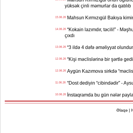
yüksək çinli məmurlar da qatılıb
Mahsun Kırmızıgül Bakıya kimin
15.06.26
“Kokain lazımdır, təcili!” - Məşh
14.06.26
çıxdı
“3 ildə 4 dəfə əməliyyat olundu
13.06.26
“Kişi məclislərinə bir şərtlə ge
12.06.26
Aygün Kazımova sirkdə “məclis“
12.06.26
“Dost dediyin “cibindədir” - Ays
11.06.26
İnstaqramda bu gün nələr payl
10.06.26
Əlaqə
|