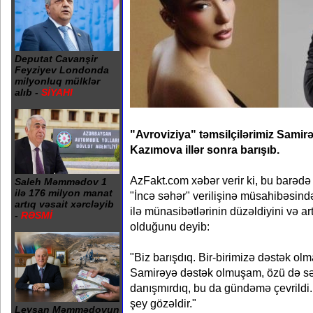
Deputat Cavanşir
Feyziyev Londonda
milyonluq mülklər
alıb -
SİYAHI
"Avroviziya" təmsilçilərimiz Samirə
Kazımova illər sonra barışıb.
AzFakt.com xəbər verir ki, bu barəd
Saleh Məmmədov 1
ilə 176 milyon manat
"İncə səhər" verilişinə müsahibəsində
artıq vəsait xərcləyib
ilə münasibətlərinin düzəldiyini və a
-
RƏSMİ
olduğunu deyib:
"Biz barışdıq. Bir-birimizə dəstək ol
Samirəyə dəstək olmuşam, özü də sə
danışmırdıq, bu da gündəmə çevrildi. 
şey gözəldir."
Leysan Məmmədovun