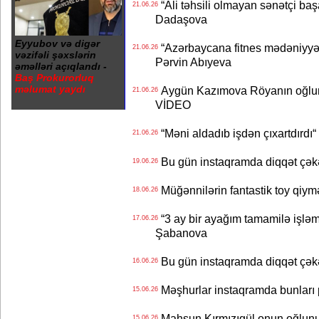
“Ali təhsili olmayan sənətçi başa 
21.06.26
Dadaşova
Eyyubov və digər
“Azərbaycana fitnes mədəniyyət
21.06.26
vəzifəli şəxslərin
Pərvin Abıyeva
əməlləri açıqlandı -
Baş Prokurorluq
məlumat yaydı
Aygün Kazımova Röyanın oğlun
21.06.26
VİDEO
“Məni aldadıb işdən çıxartdırdı“ 
21.06.26
Bu gün instaqramda diqqət çə
19.06.26
Müğənnilərin fantastik toy qiymə
18.06.26
“3 ay bir ayağım tamamilə işləm
17.06.26
Şabanova
Bu gün instaqramda diqqət çə
16.06.26
Məşhurlar instaqramda bunları
15.06.26
Mahsun Kırmızıgül onun oğlunun
15.06.26