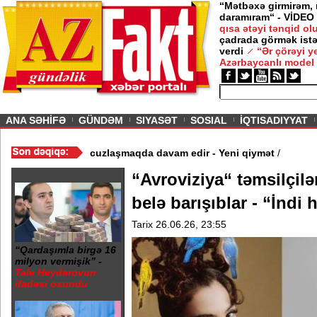
“Mətbəxə girmirəm,
daramıram“ - VİDEO
qısa ətəyi tənqid o
çadrada görmək istə
verdi
“Ər çörəyi 
Azərbaycanlı model
ious
ANA SƏHİFƏ
GÜNDƏM
SIYASƏT
SOSIAL
İQTISADIYYAT
ideo
/
Azərbaycan nefti ucuzlaşmaqda davam edir - Yeni qiymət
/
“Avroviziya“ təmsilçilər
belə barışıblar - “İndi 
Tarix 26.06.26, 23:55
“Qardaşımla birgə 16
milyon vermişik” -
Tale Heydərovun
ifadəsi oxundu