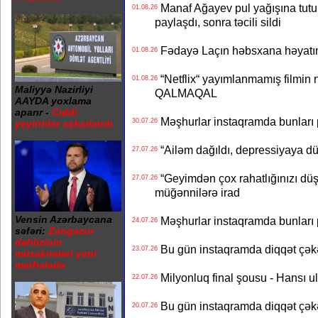
Manaf Ağayev pul yağışına tutul
01.08.26
paylaşdı, sonra təcili sildi
Fədayə Laçın həbsxana həyatı
01.08.26
“Netflix“ yayımlanmamış filmin nü
01.08.26
Maliyyə Nazirliyi
QALMAQAL
AAYDA yoxlama
aparır -
Ciddi
Məşhurlar instaqramda bunları
30.07.26
yeyintilər aşkarlanıb
“Ailəm dağıldı, depressiyaya dü
27.07.26
“Geyimdən çox rahatlığınızı dü
27.07.26
müğənnilərə irad
Vensin Azərbaycana
Məşhurlar instaqramda bunları
24.07.26
səfəri:
Zəngəzur
dəhlizinin
Bu gün instaqramda diqqət çə
23.07.26
müzakirələri yeni
mərhələdə
Milyonluq final şousu - Hansı u
22.07.26
Bu gün instaqramda diqqət çə
20.07.26