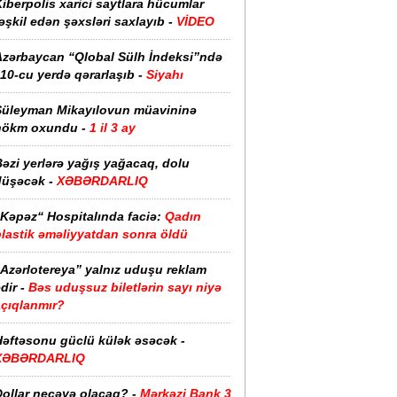
iberpolis xarici saytlara hücumlar
əşkil edən şəxsləri saxlayıb -
VİDEO
Azərbaycan “Qlobal Sülh İndeksi”ndə
10-cu yerdə qərarlaşıb -
Siyahı
Süleyman Mikayılovun müavininə
hökm oxundu -
1 il 3 ay
əzi yerlərə yağış yağacaq, dolu
düşəcək -
XƏBƏRDARLIQ
“Kəpəz“ Hospitalında faciə:
Qadın
plastik əməliyyatdan sonra öldü
“Azərlotereya” yalnız uduşu reklam
dir -
Bəs uduşsuz biletlərin sayı niyə
açıqlanmır?
Həftəsonu güclü külək əsəcək -
XƏBƏRDARLIQ
ollar neçəyə olacaq? -
Mərkəzi Bank 3