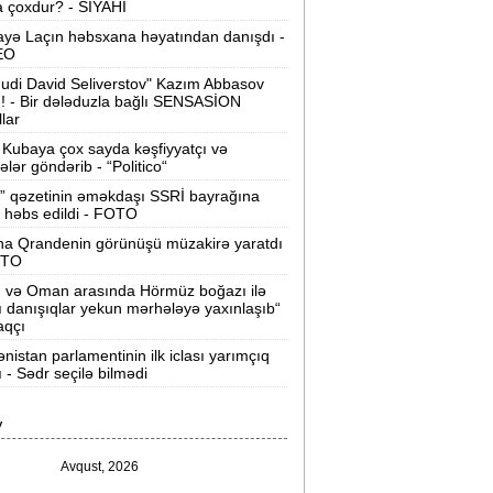
 çoxdur? - SİYAHI
Velosipedlər Azərbaycana hansı
yə Laçın həbsxana həyatından danışdı -
lkələrdən və neçəyə gətirilib -
Siyahı
EO
udi David Seliverstov" Kazım Abbasov
Pərvin Abıyeva son görünüşü diqqət
ı! - Bir dələduzla bağlı SENSASİON
llar
əkdi -
FOTOLAR
Kubaya çox sayda kəşfiyyatçı və
Bakıda 70 min manatlıq naqil
tələr göndərib - “Politico“
oğurlayan şəxs tutuldu -
VİDEO
” qəzetinin əməkdaşı SSRİ bayrağına
 həbs edildi - FOTO
amir Şərifova yeni vəzifə verildi -
na Qrandenin görünüşü müzakirə yaratdı
Prezident Sərəncam imzaladı
OTO
n və Oman arasında Hörmüz boğazı ilə
ovuzda qadın qətlə yetirildi -
Şübhəli
ı danışıqlar yekun mərhələyə yaxınlaşıb“
qardaşı oğludur
aqçı
nistan parlamentinin ilk iclası yarımçıq
9 dərəcə isti olacaq -
Sabaha olan
ı - Sədr seçilə bilmədi
hava proqnozu
V
rezident bu səfirlərin yerini dəyişdi -
Sərəncam
Avqust, 2026