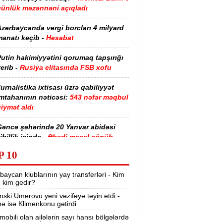
günlük məzənnəni açıqladı
zərbaycanda vergi borcları 4 milyard
anatı keçib -
Hesabat
utin hakimiyyətini qorumaq tapşırığı
erib -
Rusiya elitasında FSB xofu
urnalistika ixtisası üzrə qabiliyyət
imtahanının nəticəsi:
543 nəfər məqbul
iymət aldı
Gəncə şəhərində 20 Yanvar abidəsi
ibillik içində -
Əbədi məşəl sönüb
(VİDEO)
P 10
akistan, Səudiyyə Ərəbistanı və
baycan klublarının yay transferləri - Kim
ürkiyə saziş imzalayıb -
Birgə müdafiə
r, kim gedir?
haqqında
nski Umerovu yeni vəzifəyə təyin etdi -
nə isə Klimenkonu gətirdi
“Tarqovı”dakı yanğın məhdudlaşdırıldı
-
VİDEOLAR
mobili olan ailələrin sayı hansı bölgələrdə