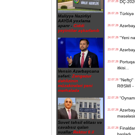
DÇ-2026-
27.07.26
Türkiyə 
26.07.26
Maliyyə Nazirliyi
AAYDA yoxlama
aparır -
Ciddi
Azərbayc
26.07.26
yeyintilər aşkarlanıb
“Yeni nə
24.07.26
Azərbayca
23.07.26
Portuqali
23.07.26
itkisi...
Vensin Azərbaycana
səfəri:
Zəngəzur
“Neftçi“ 
22.07.26
dəhlizinin
müzakirələri yeni
RƏSMİ -
mərhələdə
“Oynamaq
22.07.26
Azərbayc
21.07.26
məsələsi
Sovet təhsil elitası və
cavabsız qalan
Finaldan
21.07.26
suallar:
Rektor 6 il
başladı