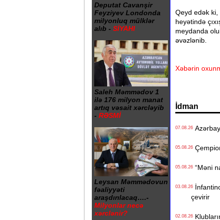
Deputat Cavanşir
Qeyd edək ki, 
Feyziyev Londonda
milyonluq mülklər
heyətində çıxı
alıb -
SİYAHI
meydanda olub.
əvəzlənib.
Xəbərin oxunm
Saleh Məmmədov 1
ilə 176 milyon manat
İdman
artıq vəsait xərcləyib
-
RƏSMİ
Azərbayca
07.08.26
Çempionl
05.08.26
“Məni na
05.08.26
Leysan Məmmədovun
İnfantino
03.08.26
fəaliyyəti
çevirir
araşdırılacaq….-
Milyonlar necə
xərclənir?
Klublarım
02.08.26