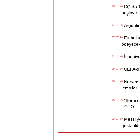
DÇ-də 1/4
08.07.26
başlayır
Argentin
07.07.26
Futbol ta
07.07.26
ödəyəcə
İspaniya
07.07.26
UEFA-dan 
06.07.26
Norveç Br
06.07.26
İcmallar
“Borussi
05.07.26
FOTO
Messi yen
05.07.26
göstərildi