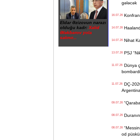
gələcək
Konfrans
16.07.26
Eldar Əzizovun narazı
olduğu kadr:
Xalid
Haalandı
14.07.26
Ələkbərov yola
salınır...
Nihat Ka
14.07.26
PSJ “Nike
13.07.26
Dünya çe
11.07.26
bombardi
DÇ-2026-
11.07.26
Argentina
“Qarabağ
09.07.26
Duranın 1
08.07.26
“Messini 
08.07.26
od püskü