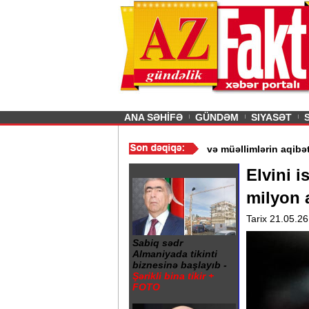
26
şın sürmürəm, saçımı
Previous
ANA SƏHİFƏ
GÜNDƏM
SIYASƏT
 - Ərdoğan
/
Gədəbəydə 3 məktəb bağlandı - Şagird və müəllimləri
Elvini i
milyon 
Tarix 21.05.26
Sabiq sədr
Almaniyada tikinti
biznesinə başlayıb -
Şərikli bina tikir +
FOTO