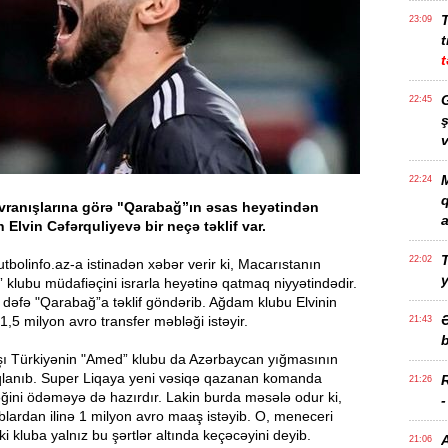
23:09
t
t
G
22:45
ş
v
M
22:24
avranışlarına görə "Qarabağ”ın əsas heyətindən
a
 Elvin Cəfərquliyevə bir neçə təklif var.
T
22:02
bolinfo.az-a istinadən xəbər verir ki, Macarıstanın
 klubu müdafiəçini israrla heyətinə qatmaq niyyətindədir.
 dəfə "Qarabağ”a təklif göndərib. Ağdam klubu Elvinin
1,5 milyon avro transfer məbləği istəyir.
21:43
b
ı Türkiyənin "Amed” klubu da Azərbaycan yığmasının
qlanıb. Super Liqaya yeni vəsiqə qazanan komanda
21:26
ğini ödəməyə də hazırdır. Lakin burda məsələ odur ki,
lublardan ilinə 1 milyon avro maaş istəyib. O, meneceri
iki kluba yalnız bu şərtlər altında keçəcəyini deyib.
21:06