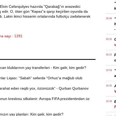
Elvin Cəfərquliyev hazırda "Qarabağ”ın əvəzedici
k
ş edir. O, ötən gün "Kəpəz”ə qarşı keçirilən oyunda da
 Lakin ikinci hissənin ortalarında futbolçu zədələnərək
20:48
-
a sayı : 1291
20:32
v
P
20:15
o
n klublarının yay transferləri - Kim gəlir, kim gedir?
“
19:54
a
ar Liqası: “Sabah“ səfərdə “Orhus“a məğlub olub
A
19:35
rahat edən rəqib yox, özümüzük“ - Qurban Qurbanov
V
nun kreslosu silkələnir: Avropa FIFA prezidentindən üz
19:18
ızın yay planları: Kim gəlir, kim gedir?