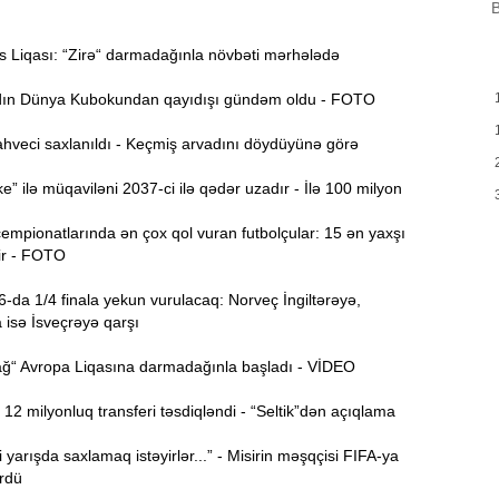
B
B
m
a
 Liqası: “Zirə“ darmadağınla növbəti mərhələdə
M
13:08
n Dünya Kubokundan qayıdışı gündəm oldu - FOTO
P
hveci saxlanıldı - Keçmiş arvadını döydüyünə görə
İ
12:54
” ilə müqaviləni 2037-ci ilə qədər uzadır - İlə 100 milyon
mpionatlarında ən çox qol vuran futbolçular: 15 ən yaxşı
P
12:38
r - FOTO
p
da 1/4 finala yekun vurulacaq: Norveç İngiltərəyə,
12:21
 isə İsveçrəyə qarşı
p
S
“ Avropa Liqasına darmadağınla başladı - VİDEO
12:06
2 milyonluq transferi təsdiqləndi - “Seltik”dən açıqlama
-
yarışda saxlamaq istəyirlər...” - Misirin məşqçisi FIFA-ya
11:52
rdü
b