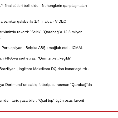
 final cütləri bəlli oldu - Nəhənglərin qarşılaşmaları
Ə
11:36
ə
a əzmkar qələbə ilə 1/4 finalda - VİDEO
A
11:19
riximizdə rekord: “Seltik“ “Qarabağ“a 12,5 milyon
k
11:04
b
 Portuqaliyanı, Belçika ABŞ-ı məğlub etdi - İCMAL
10:50
FIFA-ya sərt etiraz: “Qırmızı xətt keçildi“
h
aziliyanı, İngiltərə Meksikanı DÇ-dən kənarlaşdırdı -
10:34
r
ya Dortmund“un sabiq fotbolçusu rəsmən “Qarabağ“da -
B
10:17
n
idən tarix yaza bilər: “Qızıl top“ üçün əsas favorit
P
10:02