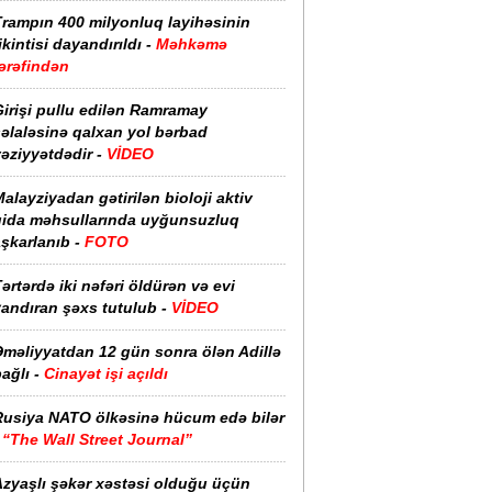
Trampın 400 milyonluq layihəsinin
ikintisi dayandırıldı -
Məhkəmə
ərəfindən
irişi pullu edilən Ramramay
əlaləsinə qalxan yol bərbad
əziyyətdədir -
VİDEO
alayziyadan gətirilən bioloji aktiv
qida məhsullarında uyğunsuzluq
şkarlanıb -
FOTO
ərtərdə iki nəfəri öldürən və evi
yandıran şəxs tutulub -
VİDEO
Əməliyyatdan 12 gün sonra ölən Adillə
ağlı -
Cinayət işi açıldı
Rusiya NATO ölkəsinə hücum edə bilər
-
“The Wall Street Journal”
Azyaşlı şəkər xəstəsi olduğu üçün