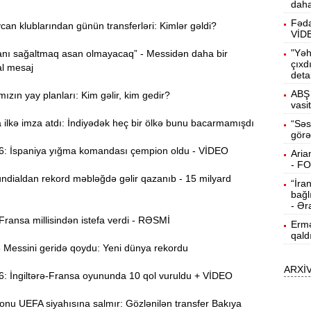
daha
15:13
Fəda
n klublarından günün transferləri: Kimlər gəldi?
ö
VİD
"Yəh
nı sağaltmaq asan olmayacaq” - Messidən daha bir
14:59
çıxd
l mesaj
deta
ç
ABŞ 
ızın yay planları: Kim gəlir, kim gedir?
14:43
vasi
ilkə imza atdı: İndiyədək heç bir ölkə bunu bacarmamışdı
“Səs
görə
S
14:26
 İspaniya yığma komandası çempion oldu - VİDEO
Aria
- F
dialdan rekord məbləğdə gəlir qazanıb - 15 milyard
“İra
T
14:11
bağl
- Ər
ansa millisindən istefa verdi - RƏSMİ
Ermə
3
13:56
qald
essini geridə qoydu: Yeni dünya rekordu
ARXİ
P
13:40
 İngiltərə-Fransa oyununda 10 qol vuruldu + VİDEO
onu UEFA siyahısına salmır: Gözlənilən transfer Bakıya
13:23