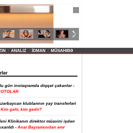
— 11 İyul 2026
ayevanın qısa ətəyi tənqid olundu -
ZIN
ANALIZ
İDMAN
MÜSAHIBƏ
rlər
Bu gün instaqramda diqqət çəkənlər -
FOTOLAR
zərbaycan klublarının yay transferləri
Kim gəlir, kim gedir?
eni Klinikanın direktor müavini işdən
ıxarıldı -
Anar Bayramovdan əmr