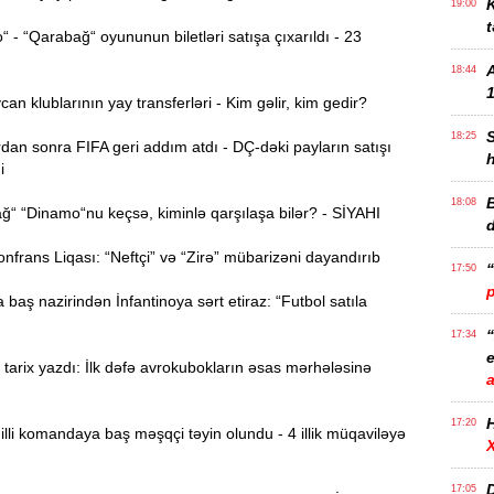
K
19:00
t
- “Qarabağ“ oyununun biletləri satışa çıxarıldı - 23
18:44
1
n klublarının yay transferləri - Kim gəlir, kim gedir?
18:25
dan sonra FIFA geri addım atdı - DÇ-dəki payların satışı
i
B
18:08
“ “Dinamo“nu keçsə, kiminlə qarşılaşa bilər? - SİYAHI
rans Liqası: “Neftçi” və “Zirə” mübarizəni dayandırıb
17:50
 baş nazirindən İnfantinoya sərt etiraz: “Futbol satıla
17:34
e
arix yazdı: İlk dəfə avrokubokların əsas mərhələsinə
17:20
li komandaya baş məşqçi təyin olundu - 4 illik müqaviləyə
D
17:05