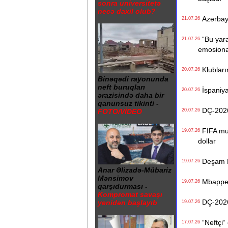
sonra universitetə
necə daxil olub?
Azərbayca
21.07.26
“Bu yara
21.07.26
emosiona
Klublarım
20.07.26
Binəqədi rayonunda
neft buruqları
İspaniya 
20.07.26
ərazisində daha bir
qanunsuz tikinti -
DÇ-2026:
20.07.26
FOTO/VİDEO
FIFA mun
19.07.26
dollar
Deşam Fr
19.07.26
Anar Əlizadə-Mübariz
Mənsimov
Mbappe M
19.07.26
qarşıdurması -
Kompromat savaşı
DÇ-2026:
yenidən başlayıb
19.07.26
“Neftçi“ 
17.07.26