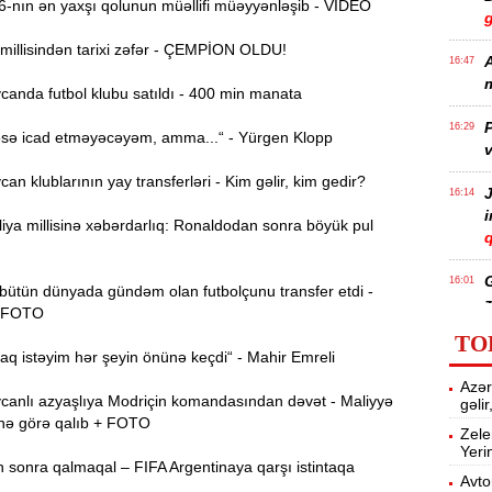
nın ən yaxşı qolunun müəllifi müəyyənləşib - VİDEO
millisindən tarixi zəfər - ÇEMPİON OLDU!
A
16:47
m
anda futbol klubu satıldı - 400 min manata
P
16:29
sə icad etməyəcəyəm, amma...“ - Yürgen Klopp
v
n klublarının yay transferləri - Kim gəlir, kim gedir?
J
16:14
ya millisinə xəbərdarlıq: Ronaldodan sonra böyük pul
q
16:01
bütün dünyada gündəm olan futbolçunu transfer etdi -
z
 FOTO
TO
 istəyim hər şeyin önünə keçdi“ - Mahir Emreli
P
15:45
Azər
T
anlı azyaşlıya Modriçin komandasından dəvət - Maliyyə
gəli
nə görə qalıb + FOTO
Zele
Yeri
15:28
 sonra qalmaqal – FIFA Argentinaya qarşı istintaqa
Avto