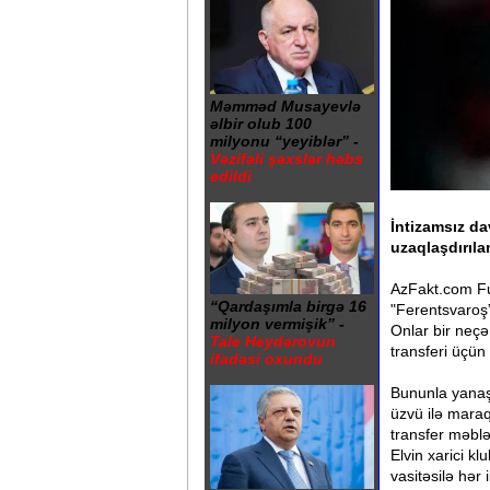
Məmməd Musayevlə
əlbir olub 100
milyonu “yeyiblər” -
Vəzifəli şəxslər həbs
edildi
İntizamsız d
uzaqlaşdırılan
AzFakt.com Fut
“Qardaşımla birgə 16
"Ferentsvaroş”
milyon vermişik” -
Onlar bir neçə
Tale Heydərovun
transferi üçün 
ifadəsi oxundu
Bununla yanaş
üzvü ilə mara
transfer məblə
Elvin xarici k
vasitəsilə hər 