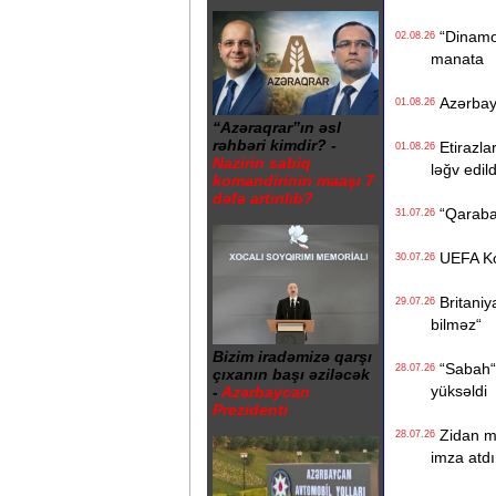
“Dinamo“ 
02.08.26
manata
Azərbayca
01.08.26
“Azəraqrar”ın əsl
rəhbəri kimdir? -
Etirazlar
01.08.26
Nazirin sabiq
ləğv edild
komandirinin maaşı 7
dəfə artırılıb?
“Qarabağ
31.07.26
UEFA Konf
30.07.26
Britaniya
29.07.26
bilməz“
Bizim iradəmizə qarşı
“Sabah“ t
28.07.26
çıxanın başı əziləcək
yüksəldi
-
Azərbaycan
Prezidenti
Zidan mil
28.07.26
imza atdı