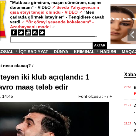
“Mətbəxə girmirəm, maşın sürmürəm, saçımı
daramıram“ - VİDEO
Sevda Yahyayevanın
/ MAQAZIN /
qısa ətəyi tənqid olundu - VİDEO
“Məni
çadrada görmək istəyirlər“ - Tənqidlərə cavab
Sevda Yahy
verdi
“Ər çörəyi yeyəndə kökələcəm“ -
VİDEO
Azərbaycanlı model
AXTAR
SOSIAL
İQTISADIYYAT
DÜNYA
KRIMINAL
HADISƏ
MAQA
n aqibəti necə olacaq?
/
Xəbə
stəyən iki klub açıqlandı: 1
avro maaş tələb edir
23:55
, 14:45
Font ölçüsü :
-
/
+
A
23:42
-
Y
23:27
ç