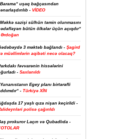
“Barama“ uşaq bağçasından
ənarlaşdırılıb -
VİDEO
“Məkkə sazişi sülhün təmin olunmasını
hədəfləyən bütün ölkələr üçün açıqdır“
Ərdoğan
Gədəbəydə 3 məktəb bağlandı -
Şagird
ə müəllimlərin aqibəti necə olacaq?
arkdakı fəvvarənin hissələrini
ğurladı -
Saxlanıldı
Yunanıstanın Egey planı birtərəfli
ddımdır“ -
Türkiyə XİN
ğdaşda 17 yaşlı qıza nişan keçirildi -
alideynləri polisə çağırıldı
Baş prokuror Laçın və Qubadlıda -
FOTOLAR