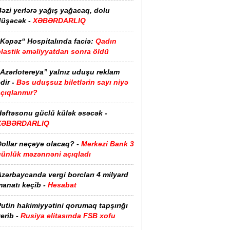
əzi yerlərə yağış yağacaq, dolu
düşəcək -
XƏBƏRDARLIQ
“Kəpəz“ Hospitalında faciə:
Qadın
plastik əməliyyatdan sonra öldü
“Azərlotereya” yalnız uduşu reklam
dir -
Bəs uduşsuz biletlərin sayı niyə
açıqlanmır?
Həftəsonu güclü külək əsəcək -
XƏBƏRDARLIQ
ollar neçəyə olacaq? -
Mərkəzi Bank 3
günlük məzənnəni açıqladı
zərbaycanda vergi borcları 4 milyard
anatı keçib -
Hesabat
utin hakimiyyətini qorumaq tapşırığı
erib -
Rusiya elitasında FSB xofu