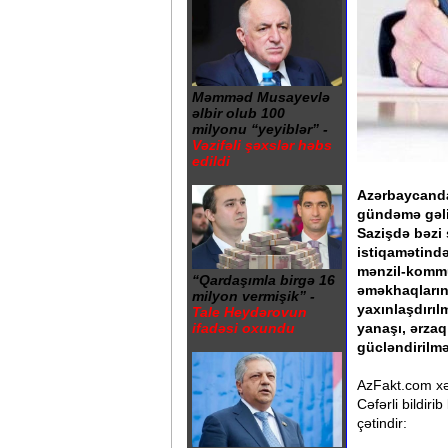
Məmməd Musayevlə
əlbir olub 100
milyonu “yeyiblər” -
Vəzifəli şəxslər həbs
edildi
Azərbaycanda
gündəmə gəlib
Sazişdə bəzi 
istiqamətində
mənzil-kommu
“Qardaşımla birgə 16
əməkhaqlarını
milyon vermişik” -
yaxınlaşdırıl
Tale Heydərovun
yanaşı, ərzaq
ifadəsi oxundu
gücləndirilmə
AzFakt.com xəb
Cəfərli bildiri
çətindir: