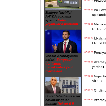
Preziden
07.08.26
Bu il Azə
07.08.26
Maliyyə Nazirliyi
açıqlandı
AAYDA yoxlama
aparır -
Ciddi
yeyintilər aşkarlanıb
Media və 
07.08.26
DETALL
İdxalçıla
07.08.26
PRESED
Pensiya i
07.08.26
Vensin Azərbaycana
səfəri:
Zəngəzur
Azərbayc
07.08.26
dəhlizinin
yerdədir 
müzakirələri yeni
mərhələdə
Nigar Fə
07.08.26
VİDEO
Əhalimizi
07.08.26
Sovet təhsil elitası və
cavabsız qalan
Azərbayc
07.08.26
suallar:
Rektor 6 il