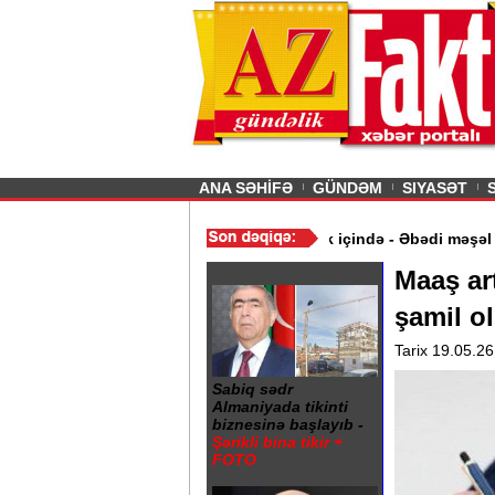
26
şın sürmürəm, saçımı
Previous
ANA SƏHİFƏ
GÜNDƏM
SIYASƏT
ymət aldı
/
Gəncə şəhərində 20 Yanvar abidəsi zibillik içində - Əb
Maaş art
şamil o
Tarix 19.05.26
Sabiq sədr
Almaniyada tikinti
biznesinə başlayıb -
Şərikli bina tikir +
FOTO