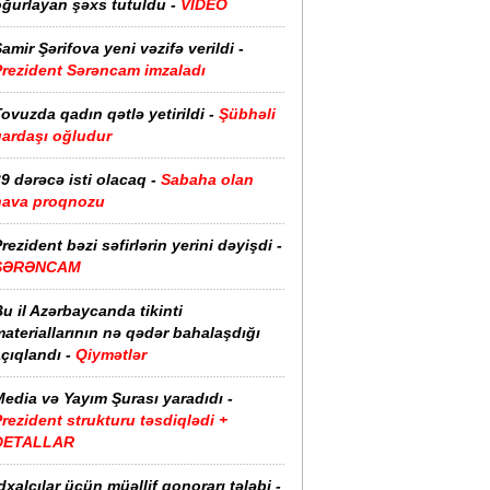
oğurlayan şəxs tutuldu -
VİDEO
amir Şərifova yeni vəzifə verildi -
Prezident Sərəncam imzaladı
ovuzda qadın qətlə yetirildi -
Şübhəli
qardaşı oğludur
9 dərəcə isti olacaq -
Sabaha olan
hava proqnozu
rezident bəzi səfirlərin yerini dəyişdi -
SƏRƏNCAM
u il Azərbaycanda tikinti
ateriallarının nə qədər bahalaşdığı
çıqlandı -
Qiymətlər
edia və Yayım Şurası yaradıdı -
rezident strukturu təsdiqlədi +
DETALLAR
dxalçılar üçün müəllif qonorarı tələbi -