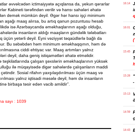
J
tlar əvvəlcədən ictimaiyyətə açıqlansa da, yekun qərarlar
16:14
lər Kabineti tərəfindən verilir və hansı sahələri əhatə
idən demək mümkün deyil. Əgər hər hansı işçi minimum
q
 aşağı maaş alırsa, bu artıq qanun pozuntusu hesab
likdə isə Azərbaycanda əməkhaqlarının aşağı olduğu,
16:01
sahələrdə insanların aldığı maaşların gündəlik tələbatları
z
 üçün yetərli deyil. Eyni vəziyyət təqaüdlərlə bağlı da
nur. Bu səbəbdən həm minimum əməkhaqqının, həm də
tırılmasına ciddi ehtiyac var. Maaş artımları yalnız
P
15:45
ri deyil, daha geniş istiqamətləri əhatə etməlidir.
T
 təşkilatlarında çalışan şəxslərin əməkhaqlarının yüksək
qulluğu ilə müqayisədə digər sahələrdə çalışanların maddi
 çətindir. Sosial rifahın yaxşılaşdırılması üçün maaş və
15:28
tırılması yalnız iqtisadi məsələ deyil, həm də insanların
tinə birbaşa təsir edən vacib amildir”.
15:13
ö
a sayı : 1039
14:59
ç
14:43