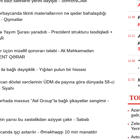
t bəzi səfirlərin yerini dəyişdi - SƏRƏNCAM
rbaycanda tikinti materiallarının nə qədər bahalaşdığı
P
12:38
 - Qiymətlər
p
Yayım Şurası yaradıdı - Prezident strukturu təsdiqlədi +
12:21
AR
p
S
r üçün müəllif qonorarı tələbi - Ali Məhkəmədən
ENT QƏRAR
12:06
-
lə bağlı dəyişiklik - Yığılan pulun bir hissəsi
11:52
an dövlət xərclərinin ÜDM-də payına görə dünyada 58-ci
b
- Siyahı
TO
Ə
11:36
rhada məxsus “Aid Group“la bağlı şikayətlər səngimir -
ə
Azər
gəli
A
11:19
n yarısı bu xəstəlikdən əziyyət çəkir - Səbəb
Zele
Yeri
anda işçi axtarılır - Əməkhaqqı 10 min manatdır
11:04
Avto