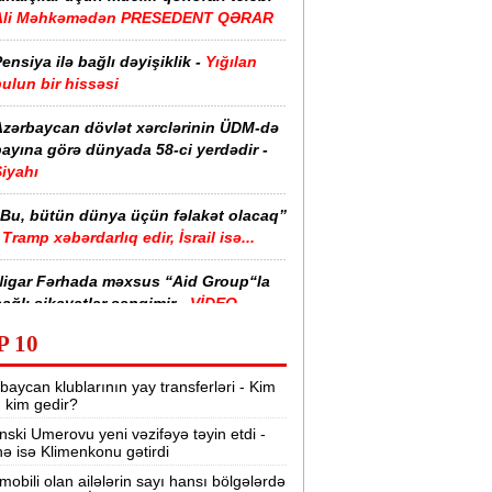
Ali Məhkəmədən PRESEDENT QƏRAR
ensiya ilə bağlı dəyişiklik -
Yığılan
ulun bir hissəsi
Azərbaycan dövlət xərclərinin ÜDM-də
ayına görə dünyada 58-ci yerdədir -
iyahı
“Bu, bütün dünya üçün fəlakət olacaq”
Tramp xəbərdarlıq edir, İsrail isə...
Nigar Fərhada məxsus “Aid Group“la
ağlı şikayətlər səngimir -
VİDEO
P 10
halimizin yarısı bu xəstəlikdən
ziyyət çəkir -
Səbəb
baycan klublarının yay transferləri - Kim
r, kim gedir?
zərbaycanda işçi axtarılır -
nski Umerovu yeni vəzifəyə təyin etdi -
Əməkhaqqı 10 min manatdır
nə isə Klimenkonu gətirdi
Kartdan istədiyiniz qədər köçürmə edə
mobili olan ailələrin sayı hansı bölgələrdə