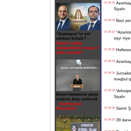
Azərbayc
07.08.26
Siyahı
Bəzi yer
07.08.26
“Azərlote
07.08.26
“Azəraqrar”ın əsl
sayı niyə
rəhbəri kimdir? -
Nazirin sabiq
komandirinin maaşı 7
Həftəso
07.08.26
dəfə artırılıb?
Azərbayc
07.08.26
Jurnalist
07.08.26
məqbul q
Velosiped
07.08.26
Bizim iradəmizə qarşı
Siyahı
çıxanın başı əziləcək
-
Azərbaycan
Samir Şər
Prezidenti
07.08.26
39 dərəc
07.08.26