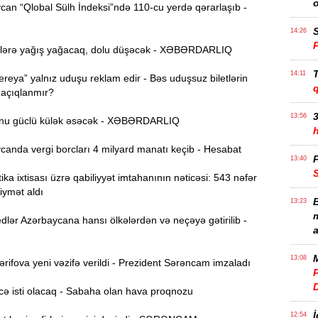
an “Qlobal Sülh İndeksi”ndə 110-cu yerdə qərarlaşıb -
S
14:26
lərə yağış yağacaq, dolu düşəcək - XƏBƏRDARLIQ
T
14:11
reya” yalnız uduşu reklam edir - Bəs uduşsuz biletlərin
 açıqlanmır?
3
13:56
nu güclü külək əsəcək - XƏBƏRDARLIQ
anda vergi borcları 4 milyard manatı keçib - Hesabat
P
13:40
ika ixtisası üzrə qabiliyyət imtahanının nəticəsi: 543 nəfər
iymət aldı
B
13:23
m
lər Azərbaycana hansı ölkələrdən və neçəyə gətirilib -
a
M
13:08
ifova yeni vəzifə verildi - Prezident Sərəncam imzaladı
P
ə isti olacaq - Sabaha olan hava proqnozu
İ
12:54