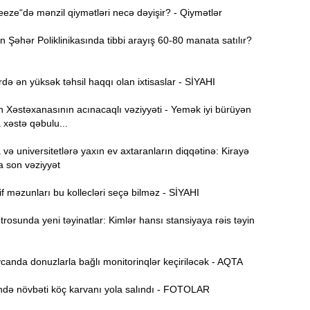
B
11:49
ze“də mənzil qiymətləri necə dəyişir? - Qiymətlər
q
Şəhər Poliklinikasında tibbi arayış 60-80 manata satılır?
İ
11:34
ü
də ən yüksək təhsil haqqı olan ixtisaslar - SİYAHI
Xəstəxanasının acınacaqlı vəziyyəti - Yemək iyi bürüyən
11:20
 xəstə qəbulu...
s
ə universitetlərə yaxın ev axtaranların diqqətinə: Kirayə
M
11:04
a son vəziyyət
u
f məzunları bu kollecləri seçə bilməz - SİYAHI
A
10:47
s
osunda yeni təyinatlar: Kimlər hansı stansiyaya rəis təyin
R
10:32
Ö
anda donuzlarla bağlı monitorinqlər keçiriləcək - AQTA
10:18
ə növbəti köç karvanı yola salındı - FOTOLAR
l