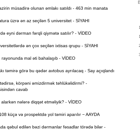
B
zirin müsadirə olunan əmlakı satıldı - 463 min manata
H
9:00
Y
ura üzrə ən az seçilən 5 universitet - SİYAHI
A
8:46
ə eyni dərman fərqli qiymətə satılır? - VİDEO
t
ersitetlərdə ən çox seçilən ixtisas qrupu - SİYAHI
P
8:30
ı rayonunda mal əti bahalaşıb - VİDEO
E
12:55
ı təmirə görə bu qədər avtobus ayrılacaq - Say açıqlandı
v
dirsə, körpəni əmizdirmək təhlükəlidirmi? -
12:40
isindən cavab
alarkən nələrə diqqət etməliyik? - VİDEO
12:24
ö
08 küçə və prospektdə yol təmiri aparılır − AAYDA
“
12:06
da qəbul edilən bəzi dərmanlar fəsadlar törədə bilər -
g