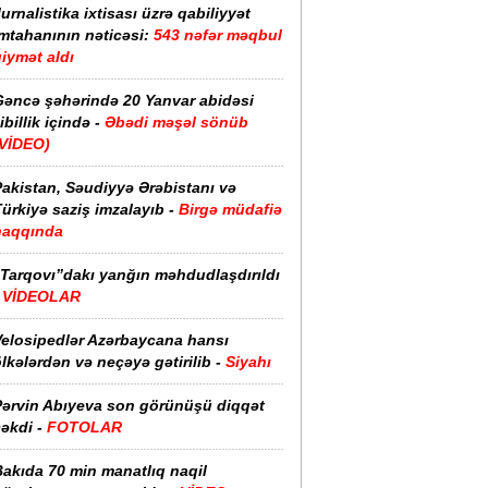
urnalistika ixtisası üzrə qabiliyyət
imtahanının nəticəsi:
543 nəfər məqbul
iymət aldı
Gəncə şəhərində 20 Yanvar abidəsi
ibillik içində -
Əbədi məşəl sönüb
(VİDEO)
akistan, Səudiyyə Ərəbistanı və
ürkiyə saziş imzalayıb -
Birgə müdafiə
haqqında
“Tarqovı”dakı yanğın məhdudlaşdırıldı
-
VİDEOLAR
Velosipedlər Azərbaycana hansı
lkələrdən və neçəyə gətirilib -
Siyahı
Pərvin Abıyeva son görünüşü diqqət
əkdi -
FOTOLAR
Bakıda 70 min manatlıq naqil