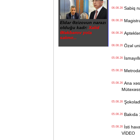
Sabiq na
06.08.26
Magistrat
06.08.26
Eldar Əzizovun narazı
olduğu kadr:
Xalid
Ələkbərov yola
Apteklərd
06.08.26
salınır...
Özəl univ
06.08.26
İsmayıll
05.08.26
Metrodak
05.08.26
Ana xəstə
05.08.26
Mütəxəss
Şokolad 
05.08.26
Bakıda 1
05.08.26
İsti hava
05.08.26
VİDEO