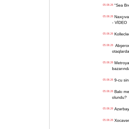
“Sea Bree
05.08.26
Naxçıvan 
05.08.26
- VİDEO
Kolleclər
05.08.26
Abşeron 
05.08.26
otaqlarda
Metroya v
05.08.26
bazarınd
9-cu sini
05.08.26
Bakı metr
05.08.26
olundu?
Azərbayc
05.08.26
Xocavənd
05.08.26