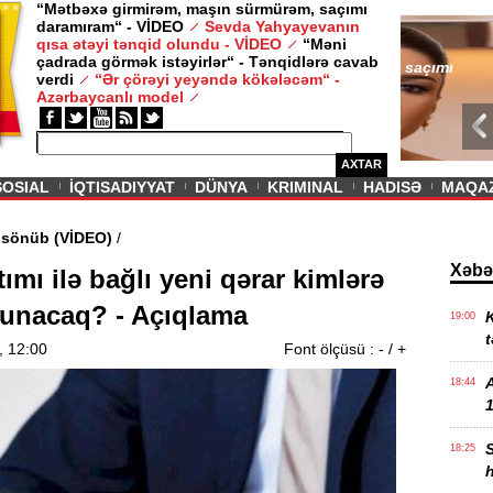
“Mətbəxə girmirəm, maşın sürmürəm, saçımı
daramıram“ - VİDEO
Sevda Yahyayevanın
/ MAQAZIN /
qısa ətəyi tənqid olundu - VİDEO
“Məni
çadrada görmək istəyirlər“ - Tənqidlərə cavab
Sevda Yahy
verdi
“Ər çörəyi yeyəndə kökələcəm“ -
VİDEO
Azərbaycanlı model
AXTAR
SOSIAL
İQTISADIYYAT
DÜNYA
KRIMINAL
HADISƏ
MAQA
ədi məşəl sönüb (VİDEO)
/
Xəbə
ımı ilə bağlı yeni qərar kimlərə
lunacaq? - Açıqlama
K
19:00
t
, 12:00
Font ölçüsü :
-
/
+
18:44
1
18:25