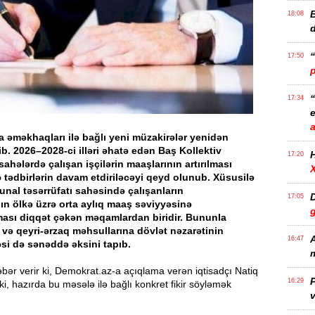
B
18:08
17:50
17:34
e
 əməkhaqları ilə bağlı yeni müzakirələr yenidən
. 2026–2028-ci illəri əhatə edən Baş Kollektiv
17:20
sahələrdə çalışan işçilərin maaşlarının artırılması
 tədbirlərin davam etdiriləcəyi qeyd olunub. Xüsusilə
nal təsərrüfatı sahəsində çalışanların
D
17:05
n ölkə üzrə orta aylıq maaş səviyyəsinə
ması diqqət çəkən məqamlardan biridir. Bununla
 və qeyri-ərzaq məhsullarına dövlət nəzarətinin
A
16:47
si də sənəddə əksini tapıb.
m
ər verir ki, Demokrat.az-a açıqlama verən iqtisadçı Natiq
P
16:29
b ki, hazırda bu məsələ ilə bağlı konkret fikir söyləmək
v