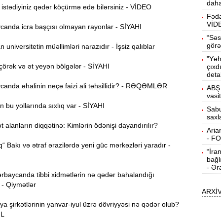
daha
b
stədiyiniz qədər köçürmə edə bilərsiniz - VİDEO
Fəda
VİD
10:50
anda icra başçısı olmayan rayonlar - SİYAHI
h
“Səs
görə
universitetin müəllimləri narazıdır - İşsiz qalıblar
"Yəh
10:34
örək və ət yeyən bölgələr - SİYAHI
çıxd
r
deta
anda əhalinin neçə faizi ali təhsillidir? - RƏQƏMLƏR
ABŞ 
B
10:17
vasi
n
 bu yollarında sıxlıq var - SİYAHI
Sabu
saxl
P
10:02
alanların diqqətinə: Kimlərin ödənişi dayandırılır?
Aria
- F
“ Bakı və ətraf ərazilərdə yeni güc mərkəzləri yaradır -
“İra
I
9:48
bağl
E
- Ər
rbaycanda tibbi xidmətlərin nə qədər bahalandığı
9:32
 - Qiymətlər
ARXİ
g
ya şirkətlərinin yanvar-iyul üzrə dövriyyəsi nə qədər olub?
Ə
9:15
ƏL