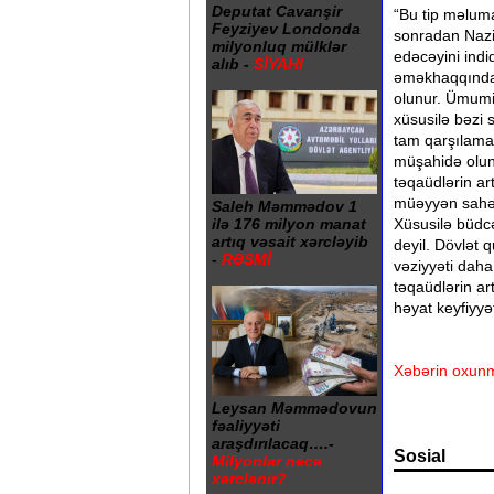
Deputat Cavanşir
“Bu tip məluma
Feyziyev Londonda
sonradan Nazir
milyonluq mülklər
edəcəyini ind
alıb -
SİYAHI
əməkhaqqından
olunur. Ümumi
xüsusilə bəzi 
tam qarşılamaq
müşahidə olu
təqaüdlərin ar
müəyyən sahələ
Saleh Məmmədov 1
ilə 176 milyon manat
Xüsusilə büdcə
artıq vəsait xərcləyib
deyil. Dövlət 
-
RƏSMİ
vəziyyəti daha
təqaüdlərin ar
həyat keyfiyyə
Xəbərin oxunm
Leysan Məmmədovun
fəaliyyəti
araşdırılacaq….-
Sosial
Milyonlar necə
xərclənir?