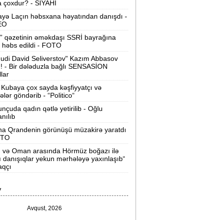
 çoxdur? - SİYAHI
ilərsiniz -
VİDEO
yə Laçın həbsxana həyatından danışdı -
Ər-arvadın yanaraq ölməsinə görə
EO
əbs edilən var -
Evdən 15 min də
” qəzetinin əməkdaşı SSRİ bayrağına
oğurlanıb
 həbs edildi - FOTO
udi David Seliverstov" Kazım Abbasov
Azərbaycanda icra başçısı olmayan
ı! - Bir dələduzla bağlı SENSASİON
ayonlar -
SİYAHI
llar
Kubaya çox sayda kəşfiyyatçı və
ağlanan universitetin müəllimləri
tələr göndərib - “Politico“
arazıdır -
İşsiz qalıblar
nçuda qadın qətlə yetirilib - Oğlu
anılıb
akistanda leysan yağışları -
150-dən
na Qrandenin görünüşü müzakirə yaratdı
çox insan ölüb
OTO
n və Oman arasında Hörmüz boğazı ilə
I Qaregin məhkəmə qarşısına çıxarılır -
ı danışıqlar yekun mərhələyə yaxınlaşıb“
rmənistan tarixində ilk
aqçı
“ABŞ-ın İrana genişmiqyaslı hücumu
V
özlənilir“ -
Qalibaf
Avqust, 2026
n çox çörək və ət yeyən bölgələr -