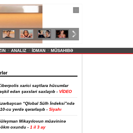
— 11 İyul 2026
ayevanın qısa ətəyi tənqid olundu -
ZIN
ANALIZ
İDMAN
MÜSAHIBƏ
rlər
iberpolis xarici saytlara hücumlar
əşkil edən şəxsləri saxlayıb -
VİDEO
Azərbaycan “Qlobal Sülh İndeksi”ndə
10-cu yerdə qərarlaşıb -
Siyahı
Süleyman Mikayılovun müavininə
hökm oxundu -
1 il 3 ay