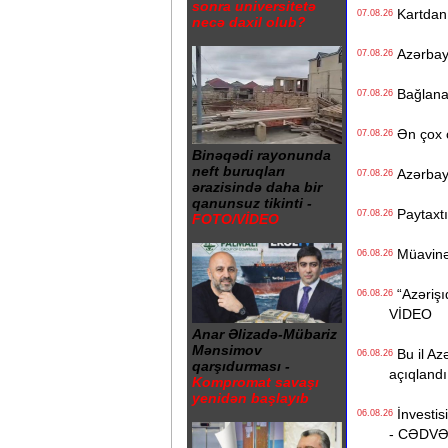
sonra universitetə
Kartdan i
07.08.26
necə daxil olub?
Azərbayc
07.08.26
Bağlanan 
07.08.26
Ən çox ç
07.08.26
Binəqədi rayonunda
neft buruqları
Azərbayc
07.08.26
ərazisində daha bir
qanunsuz tikinti -
Paytaxtın
07.08.26
FOTO/VİDEO
Müavinət 
06.08.26
“Azərişıq
06.08.26
VİDEO
Anar Əlizadə-Mübariz
Mənsimov
Bu il Azə
06.08.26
qarşıdurması -
açıqlandı
Kompromat savaşı
yenidən başlayıb
İnvestisi
06.08.26
- CƏDV