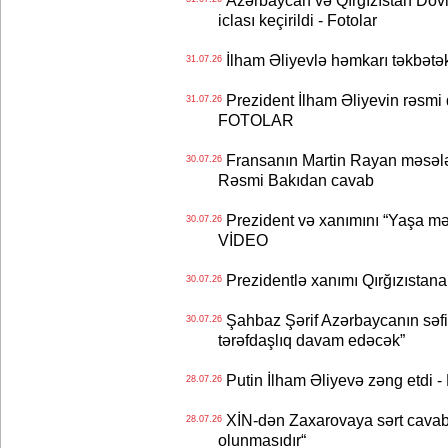
iclası keçirildi - Fotolar
İlham Əliyevlə həmkarı təkbət
31.07.26
Prezident İlham Əliyevin rəsmi 
31.07.26
FOTOLAR
Fransanın Martin Rayan məsələs
30.07.26
Rəsmi Bakıdan cavab
Prezident və xanımını “Yaşa mən
30.07.26
VİDEO
Prezidentlə xanımı Qırğızıstana
30.07.26
Şahbaz Şərif Azərbaycanın səfirin
30.07.26
tərəfdaşlıq davam edəcək”
Putin İlham Əliyevə zəng etdi -
28.07.26
XİN-dən Zaxarovaya sərt cavab: “
28.07.26
olunmasıdır“