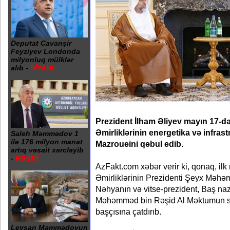
Deputat Cavanşir
Feyziyev Londonda
milyonluq mülklər
alıb -
SİYAHI
Prezident İlham Əliyev mayın 17-d
Əmirliklərinin energetika və infrast
Saleh Məmmədov 1
ilə 176 milyon manat
Mazroueini qəbul edib.
artıq vəsait xərcləyib
-
RƏSMİ
AzFakt.com xəbər verir ki, qonaq, il
Əmirliklərinin Prezidenti Şeyx Məh
Nəhyanın və vitse-prezident, Baş na
Məhəmməd bin Rəşid Al Məktumun sal
başçısına çatdırıb.
Leysan Məmmədovun