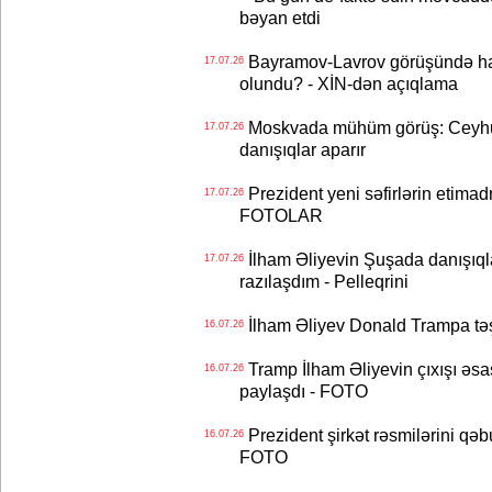
bəyan etdi
Bayramov-Lavrov görüşündə ha
17.07.26
olundu? - XİN-dən açıqlama
Moskvada mühüm görüş: Ceyhu
17.07.26
danışıqlar aparır
Prezident yeni səfirlərin etimad
17.07.26
FOTOLAR
İlham Əliyevin Şuşada danışıqlar
17.07.26
razılaşdım - Pelleqrini
İlham Əliyev Donald Trampa tə
16.07.26
Tramp İlham Əliyevin çıxışı əsa
16.07.26
paylaşdı - FOTO
Prezident şirkət rəsmilərini q
16.07.26
FOTO