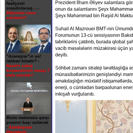
Prezident İlham Əliyev salamlara görə
fəaliyyəti
araşdırılacaq….-
onun da salamlarını Şeyx Məhəmməd
Milyonlar necə
Şeyx Məhəmməd bin Rəşid Al Məktum
xərclənir?
Suhail Al Mazrouei BMT-nin Ümumd
Forumunun 13-cü sessiyasının Bakıda
təbriklərini çatdırıb, burada qlobal ş
vacib məsələlərin müzakirəsi üçün y
deyib.
“Azəraqrar”ın əsl
rəhbəri kimdir? -
Nazirin sabiq
Söhbət zamanı strateji tərəfdaşlığa əs
komandirinin maaşı 7
münasibətlərimizin genişləndiyi məm
dəfə artırılıb?
əməkdaşlığın müxtəlif istiqamətlərdə, 
enerji, o cümlədən bərpaolunan enerj
inkişafı vurğulanıb.
Bizim iradəmizə qarşı
çıxanın başı əziləcək
-
Azərbaycan
Prezidenti