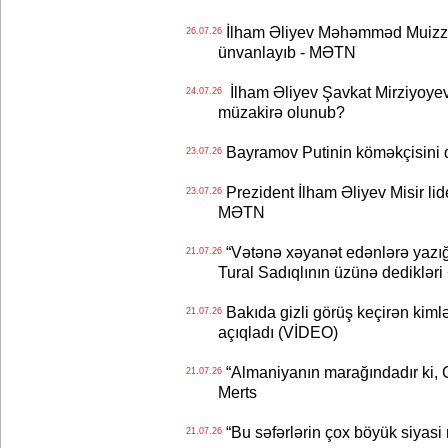
İlham Əliyev Məhəmməd Muizzu
26.07.26
ünvanlayıb - MƏTN
İlham Əliyev Şavkat Mirziyoyevə
24.07.26
müzakirə olunub?
Bayramov Putinin köməkçisini 
23.07.26
Prezident İlham Əliyev Misir lid
23.07.26
MƏTN
“Vətənə xəyanət edənlərə yazığı
21.07.26
Tural Sadıqlının üzünə dediklər
Bakıda gizli görüş keçirən kimlər
21.07.26
açıqladı (VİDEO)
“Almaniyanın marağındadır ki, C
21.07.26
Merts
“Bu səfərlərin çox böyük siyasi m
21.07.26