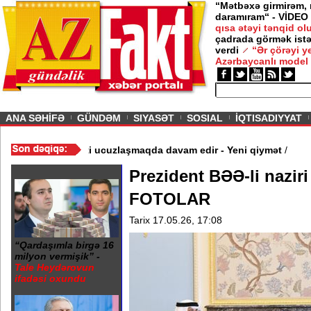
“Mətbəxə girmirəm,
daramıram“ - VİDEO
qısa ətəyi tənqid o
çadrada görmək istə
verdi
“Ər çörəyi 
Azərbaycanlı model
ious
ANA SƏHİFƏ
GÜNDƏM
SIYASƏT
SOSIAL
İQTISADIYYAT
ıldı - Video
/
Azərbaycan nefti ucuzlaşmaqda davam edir - Yeni q
Prezident BƏƏ-li naziri
FOTOLAR
Tarix 17.05.26, 17:08
“Qardaşımla birgə 16
milyon vermişik” -
Tale Heydərovun
ifadəsi oxundu