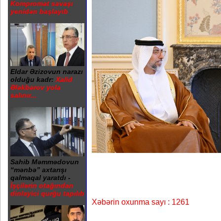
Kompromat savaşı
yenidən başlayıb
Eldar Əzizovun narazı
olduğu kadr:
Xalid
Ələkbərov yola
salınır...
Sahib Məmmədovun
“mənbə” axtarışı
qalmaqal yaratdı -
İşçilərin otağından
dinləyici qurğu tapılıb
Xəbərin oxunma sayı : 1261