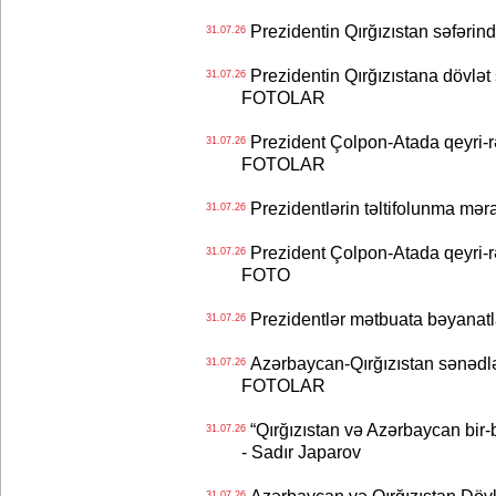
Prezidentin Qırğızıstan səfərin
31.07.26
Prezidentin Qırğızıstana dövlət s
31.07.26
FOTOLAR
Prezident Çolpon-Atada qeyri-rə
31.07.26
FOTOLAR
Prezidentlərin təltifolunma mər
31.07.26
Prezident Çolpon-Atada qeyri-rə
31.07.26
FOTO
Prezidentlər mətbuata bəyanatl
31.07.26
Azərbaycan-Qırğızıstan sənədlər
31.07.26
FOTOLAR
“Qırğızıstan və Azərbaycan bir-bi
31.07.26
- Sadır Japarov
Azərbaycan və Qırğızıstan Dövlə
31.07.26