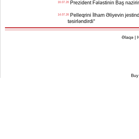
Prezident Fələstinin Baş nazir
16.07.26
Pelleqrini İlham Əliyevin jestin
14.07.26
təsirləndirdi“
Əlaqə
|
Buy 