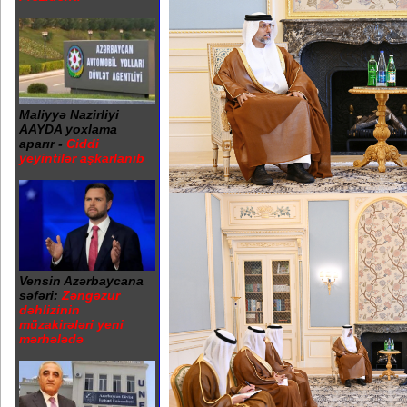
Maliyyə Nazirliyi
AAYDA yoxlama
aparır -
Ciddi
yeyintilər aşkarlanıb
Vensin Azərbaycana
səfəri:
Zəngəzur
dəhlizinin
müzakirələri yeni
mərhələdə