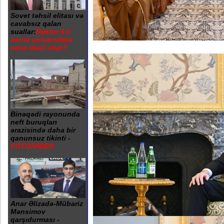
Sovet təhsil elitası və
cavabsız qalan
suallar:
Rektor 6 il
sonra universitetə
necə daxil olub?
Binəqədi rayonunda
neft buruqları
ərazisində daha bir
qanunsuz tikinti -
FOTO/VİDEO
Anar Əlizadə-Mübariz
Mənsimov
qarşıdurması -