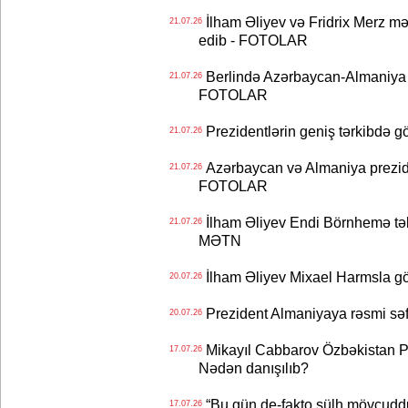
İlham Əliyev və Fridrix Merz mə
21.07.26
edib - FOTOLAR
Berlində Azərbaycan-Almaniya s
21.07.26
FOTOLAR
Prezidentlərin geniş tərkibdə 
21.07.26
Azərbaycan və Almaniya preziden
21.07.26
FOTOLAR
İlham Əliyev Endi Börnhemə təb
21.07.26
MƏTN
İlham Əliyev Mixael Harmsla 
20.07.26
Prezident Almaniyaya rəsmi sə
20.07.26
Mikayıl Cabbarov Özbəkistan Pre
17.07.26
Nədən danışılıb?
“Bu gün de-fakto sülh mövcuddu
17.07.26