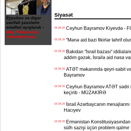
Siyasət
Eyyubov və digər
vəzifəli şəxslərin
əməlləri açıqlandı -
Ceyhun Bayramov Kiyevdə - 
06.08.26
Baş Prokurorluq
məlumat yaydı
“Mənə aid bəzi fikirlər təhrif ol
05.08.26
Bakıdan “İsrail bazası“ iddialar
05.08.26
addım gəzək, İsrailə aid nəsə va
ATƏT məkanında qeyri-sabit və
04.08.26
Bayramov
Ceyhun Bayramov ATƏT sədri il
04.08.26
keçirib - MÜZAKİRƏ
İsrail Azərbaycanın mesajlarını 
04.08.26
Hacıyev
Ermənistan Konstitusiyasından ər
04.08.26
sülh sazişi üçün problem qalmır