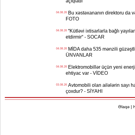
açıqladı
Bu xəstəxananın direktoru da və
04.08.26
FOTO
“Kütləvi ixtisarlarla bağlı yayıla
04.08.26
etdirmir“ - SOCAR
MİDA daha 535 mənzili güzəştli şə
04.08.26
ÜNVANLAR
Elektromobillər üçün yeni ener
04.08.26
ehtiyac var - VİDEO
Avtomobili olan ailələrin sayı 
03.08.26
çoxdur? - SİYAHI
Əlaqə
|