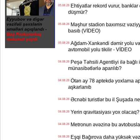
Ehtiyatlar rekord vurur, banklar q
05.08.26
düşmür?
Eyyubov və digər
vəzifəli şəxslərin
Məşhur stadion baxımsız vəziyy
05.08.26
əməlləri açıqlandı -
basıb (VİDEO)
Baş Prokurorluq
məlumat yaydı
Ağdam-Xankəndi dəmir yolu və
05.08.26
avtomobil yolu tikilir - VİDEO
Peşə Təhsili Agentliyi ilə bağlı i
04.08.26
münasibətlərlə aparılıb?
Ötən ay 78 aptekdə yoxlama apa
04.08.26
aşkarlanıb
Əcnəbi turistlər bu il Şuşada ne
04.08.26
Yerin qravitasiyası yox olaca
04.08.26
Metronun əvəzinə bu avtobuslar
04.08.26
Eşqi Bağırova daha yüksək vəzifə
04.08.26