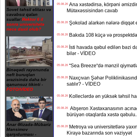
Ana xəstədirsə, körpəni əmizdir
05.08.26
Sovet təhsil elitası və
Mütəxəssisindən cavab
cavabsız qalan
suallar:
Rektor 6 il
Şokolad alarkən nələrə diqqət 
05.08.26
sonra universitetə
necə daxil olub?
Bakıda 108 küçə və prospektdə 
05.08.26
İsti havada qəbul edilən bəzi d
05.08.26
bilər - VİDEO
“Sea Breeze“də mənzil qiymətlər
05.08.26
Binəqədi rayonunda
neft buruqları
Naxçıvan Şəhər Poliklinikasında
05.08.26
ərazisində daha bir
satılır? - VİDEO
qanunsuz tikinti -
FOTO/VİDEO
Kolleclərdə ən yüksək təhsil haq
05.08.26
Abşeron Xəstəxanasının acınaca
05.08.26
bürüyən otaqlarda xəstə qəbulu..
Anar Əlizadə-Mübariz
Metroya və universitetlərə yaxın
05.08.26
Mənsimov
Kirayə bazarında son vəziyyət
qarşıdurması -