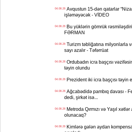
Avqustun 15-dən qatarlar “Niza
04.08.26
işləməyəcək - VİDEO
Bu yüklərin gömrük rəsmiləşdiri
04.08.26
FƏRMAN
Turizm təbliğatına milyonlarla və
04.08.26
sayı azalır - Təfərrüat
Ordubadın icra başçısı vəzifəsin
04.08.26
təyin olundu
Prezident iki icra başçısı təyi
04.08.26
Ağcabədidə pambıq davası - Fe
04.08.26
dedi, şirkət isə...
Metroda Qırmızı və Yaşıl xətlər a
04.08.26
olunacaq?
Kimlərə gələn aydan kompensas
04.08.26