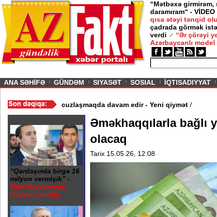
“Mətbəxə girmirəm,
daramıram“ - VİDEO
qısa ətəyi tənqid o
çadrada görmək istə
verdi
“Ər çörəyi 
Azərbaycanlı model
ious
ANA SƏHİFƏ
GÜNDƏM
SIYASƏT
SOSIAL
İQTISADIYYAT
Video
/
Azərbaycan nefti ucuzlaşmaqda davam edir - Yeni qiymət
/
Əməkhaqqılarla bağlı ye
olacaq
Tarix 15.05.26, 12:08
“Qardaşımla birgə 16
milyon vermişik” -
Tale Heydərovun
ifadəsi oxundu