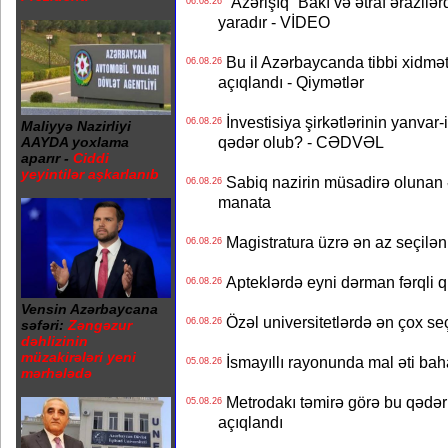
“Azərişıq“ Bakı və ətraf ərazilə
06.08.26
yaradır - VİDEO
Bu il Azərbaycanda tibbi xidmət
06.08.26
açıqlandı - Qiymətlər
İnvestisiya şirkətlərinin yanvar-
06.08.26
Maliyyə Nazirliyi
qədər olub? - CƏDVƏL
AAYDA yoxlama
aparır -
Ciddi
yeyintilər aşkarlanıb
Sabiq nazirin müsadirə olunan ə
06.08.26
manata
Magistratura üzrə ən az seçilən 
06.08.26
Apteklərdə eyni dərman fərqli q
06.08.26
Vensin Azərbaycana
Özəl universitetlərdə ən çox seç
06.08.26
səfəri:
Zəngəzur
dəhlizinin
müzakirələri yeni
İsmayıllı rayonunda mal əti ba
05.08.26
mərhələdə
Metrodakı təmirə görə bu qədər 
05.08.26
açıqlandı