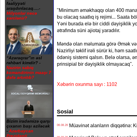
fəaliyyəti
araşdırılacaq….-
"Minimum əməkhaqqı olan 400 manatı
Milyonlar necə
bu olacaq saatlıq iş rejimi... Saata b
xərclənir?
Yəni burada elə bir ciddi dəyişiklik 
ətrafında süni ajiotaj yaradılır.
Məndə olan məlumata görə Əmək və 
Nazirliyi təklif irəli sürür ki, həm sa
ödəniş sistemi qalsın. Belə olarsa,
“Azəraqrar”ın əsl
rəhbəri kimdir? -
prinsipial bir dəyişiklik olmayacaq".
Nazirin sabiq
komandirinin maaşı 7
dəfə artırılıb?
Xəbərin oxunma sayı : 1102
Sosial
Bizim iradəmizə qarşı
Müavinət alanların diqqətinə: Ki
çıxanın başı əziləcək
06.08.26
-
Azərbaycan
Prezidenti