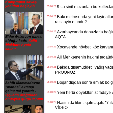
Kompromat savaşı
yenidən başlayıb
9-cu sinif məzunları bu kolleclə
05.08.26
Bakı metrosunda yeni təyinatlar
05.08.26
rəis təyin olundu?
Azərbaycanda donuzlarla bağlı m
05.08.26
AQTA
Eldar Əzizovun narazı
olduğu kadr:
Xalid
Ələkbərov yola
Xocavəndə növbəti köç karvanı
05.08.26
salınır...
Ali Məhkəmənin hakimi təqaüdə
05.08.26
Bakıda qısamüddətli yağış yağa
05.08.26
PROQNOZ
Boşandıqdan sonra əmlak bölgü
05.08.26
Sahib Məmmədovun
“mənbə” axtarışı
qalmaqal yaratdı -
Yeni hərbi obyektlər istifadəyə
05.08.26
İşçilərin otağından
dinləyici qurğu tapılıb
Nəsimidə tikinti qalmaqalı: “7 ildi
05.08.26
VİDEO