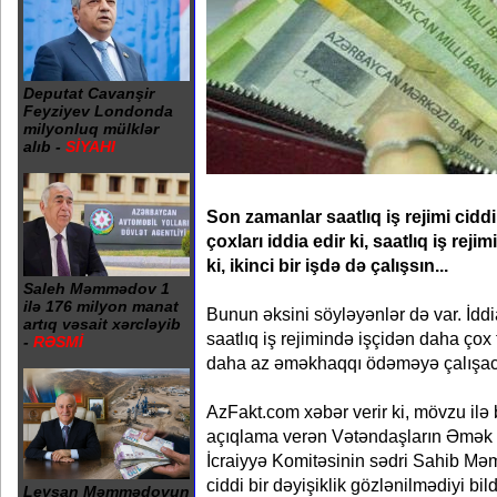
Deputat Cavanşir
Feyziyev Londonda
milyonluq mülklər
alıb -
SİYAHI
Son zamanlar saatlıq iş rejimi cidd
çoxları iddia edir ki, saatlıq iş reji
ki, ikinci bir işdə də çalışsın...
Saleh Məmmədov 1
ilə 176 milyon manat
Bunun əksini söyləyənlər də var. İddia
artıq vəsait xərcləyib
saatlıq iş rejimində işçidən daha ço
-
RƏSMİ
daha az əməkhaqqı ödəməyə çalışa
AzFakt.com xəbər verir ki, mövzu ilə
açıqlama verən Vətəndaşların Əmək 
İcraiyyə Komitəsinin sədri Sahib M
ciddi bir dəyişiklik gözlənilmədiyi bildi
Leysan Məmmədovun