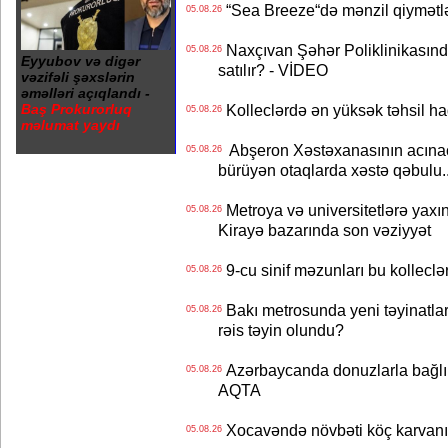
“Sea Breeze“də mənzil qiymətlər
05.08.26
Naxçıvan Şəhər Poliklinikasında
05.08.26
Eyyubov və digər
satılır? - VİDEO
vəzifəli şəxslərin
əməlləri açıqlandı -
Baş Prokurorluq
Kolleclərdə ən yüksək təhsil haq
05.08.26
məlumat yaydı
Abşeron Xəstəxanasının acınaca
05.08.26
bürüyən otaqlarda xəstə qəbulu..
Metroya və universitetlərə yaxın
05.08.26
Kirayə bazarında son vəziyyət
9-cu sinif məzunları bu kolleclə
05.08.26
Bakı metrosunda yeni təyinatlar
05.08.26
rəis təyin olundu?
Azərbaycanda donuzlarla bağlı m
05.08.26
AQTA
Xocavəndə növbəti köç karvanı
05.08.26