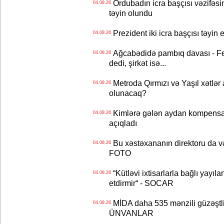
Ordubadın icra başçısı vəzifəsin
04.08.26
təyin olundu
Prezident iki icra başçısı təyi
04.08.26
Ağcabədidə pambıq davası - Fe
04.08.26
dedi, şirkət isə...
Metroda Qırmızı və Yaşıl xətlər a
04.08.26
olunacaq?
Kimlərə gələn aydan kompensas
04.08.26
açıqladı
Bu xəstəxananın direktoru da və
04.08.26
FOTO
“Kütləvi ixtisarlarla bağlı yayıla
04.08.26
etdirmir“ - SOCAR
MİDA daha 535 mənzili güzəştli şə
04.08.26
ÜNVANLAR