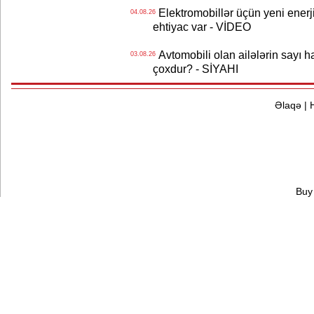
Elektromobillər üçün yeni ener
04.08.26
ehtiyac var - VİDEO
Avtomobili olan ailələrin sayı 
03.08.26
çoxdur? - SİYAHI
Əlaqə
|
Buy 