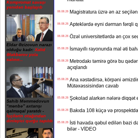
Kompromat savaşı
yenidən başlayıb
Magistratura üzrə ən az seçilən 
06.08.26
Apteklərdə eyni dərman fərqli q
06.08.26
Özəl universitetlərdə ən çox seç
06.08.26
Eldar Əzizovun narazı
İsmayıllı rayonunda mal əti ba
05.08.26
olduğu kadr:
Xalid
Ələkbərov yola
salınır...
Metrodakı təmirə görə bu qədər 
05.08.26
açıqlandı
Ana xəstədirsə, körpəni əmizdir
05.08.26
Mütəxəssisindən cavab
Şokolad alarkən nələrə diqqət 
05.08.26
Sahib Məmmədovun
“mənbə” axtarışı
Bakıda 108 küçə və prospektdə 
05.08.26
qalmaqal yaratdı -
İşçilərin otağından
dinləyici qurğu tapılıb
İsti havada qəbul edilən bəzi d
05.08.26
bilər - VİDEO