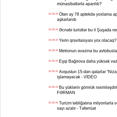
münasibətlərlə aparılıb?
Ötən ay 78 aptekdə yoxlama apa
04.08.26
aşkarlanıb
Əcnəbi turistlər bu il Şuşada ne
04.08.26
Yerin qravitasiyası yox olaca
04.08.26
Metronun əvəzinə bu avtobuslar
04.08.26
Eşqi Bağırova daha yüksək vəzifə
04.08.26
Avqustun 15-dən qatarlar “Niza
04.08.26
işləməyəcək - VİDEO
Bu yüklərin gömrük rəsmiləşdiri
04.08.26
FƏRMAN
Turizm təbliğatına milyonlarla və
04.08.26
sayı azalır - Təfərrüat