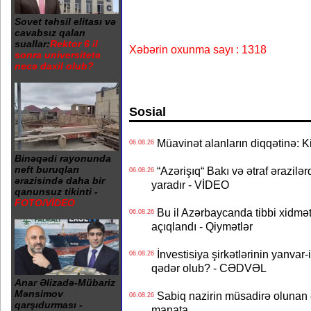
Sovet təhsil elitası və
cavabsız qalan
suallar:
Rektor 6 il
Xəbərin oxunma sayı : 1318
sonra universitetə
necə daxil olub?
Sosial
Müavinət alanların diqqətinə: Ki
06.08.26
Binəqədi rayonunda
neft buruqları
“Azərişıq“ Bakı və ətraf ərazilə
06.08.26
ərazisində daha bir
yaradır - VİDEO
qanunsuz tikinti -
FOTO/VİDEO
Bu il Azərbaycanda tibbi xidmət
06.08.26
açıqlandı - Qiymətlər
İnvestisiya şirkətlərinin yanvar-
06.08.26
qədər olub? - CƏDVƏL
Anar Əlizadə-Mübariz
Mənsimov
Sabiq nazirin müsadirə olunan ə
06.08.26
qarşıdurması -
manata