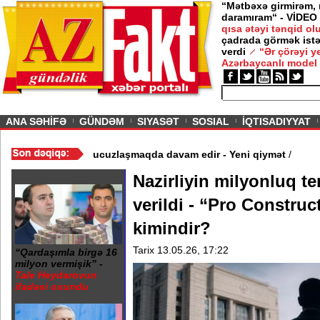
“Mətbəxə girmirəm,
daramıram“ - VİDEO
qısa ətəyi tənqid o
çadrada görmək istə
verdi
“Ər çörəyi 
Azərbaycanlı model
ious
ANA SƏHİFƏ
GÜNDƏM
SIYASƏT
SOSIAL
İQTISADIYYAT
 - Video
/
Azərbaycan nefti ucuzlaşmaqda davam edir - Yeni qiymət
Nazirliyin milyonluq ten
verildi - “Pro Constr
kimindir?
Tarix 13.05.26, 17:22
“Qardaşımla birgə 16
milyon vermişik” -
Tale Heydərovun
ifadəsi oxundu