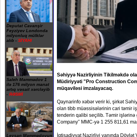
Deputat Cavanşir
Feyziyev Londonda
milyonluq mülklər
alıb -
SİYAHI
Səhiyyə Nazirliyinin Tikilməkdə ol
Saleh Məmmədov 1
Müdiriyyəti "Pro Construction Co
ilə 176 milyon manat
müqaviləsi imzalayacaq.
artıq vəsait xərcləyib
-
RƏSMİ
Qaynarinfo xəbər verir ki, şirkət Səhi
olan tibb müəssisələrinin cari təmir işl
tenderin qalibi seçilib. Təmir işlərin
Company" MMC-yə 1 255 811,61 man
İqtisadiyyat Nazirliyi yanında Dövlət 
Leysan Məmmədovun