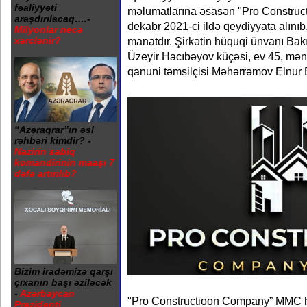
fəaliyyəti
məlumatlarına əsasən "Pro Constr
araşdırılacaq….-
dekabr 2021-ci ildə qeydiyyata alını
Milyonlar necə
manatdır. Şirkətin hüquqi ünvanı Bakı
xərclənir?
Üzeyir Hacıbəyov küçəsi, ev 45, mənz
qanuni təmsilçisi Məhərrəmov Elnur 
“Azəraqrar”ın əsl
rəhbəri kimdir? -
Nazirin sabiq
komandirinin maaşı 7
dəfə artırılıb?
Bizim iradəmizə qarşı
çıxanın başı əziləcək
-
Azərbaycan
"Pro Constructioon Company” MMC 
Prezidenti