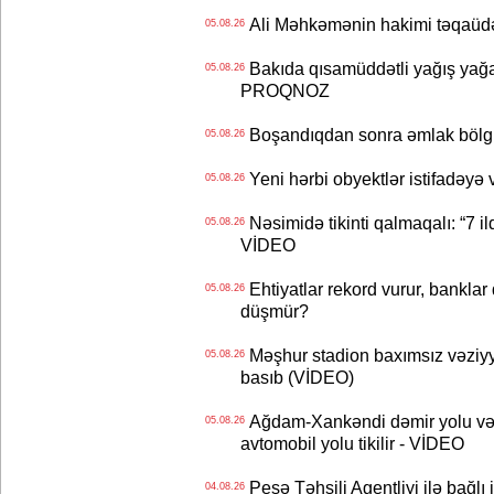
Ali Məhkəmənin hakimi təqaüdə
05.08.26
Bakıda qısamüddətli yağış yağa
05.08.26
PROQNOZ
Boşandıqdan sonra əmlak bölgü
05.08.26
Yeni hərbi obyektlər istifadəyə
05.08.26
Nəsimidə tikinti qalmaqalı: “7 ildi
05.08.26
VİDEO
Ehtiyatlar rekord vurur, banklar q
05.08.26
düşmür?
Məşhur stadion baxımsız vəziyy
05.08.26
basıb (VİDEO)
Ağdam-Xankəndi dəmir yolu və
05.08.26
avtomobil yolu tikilir - VİDEO
Peşə Təhsili Agentliyi ilə bağlı i
04.08.26