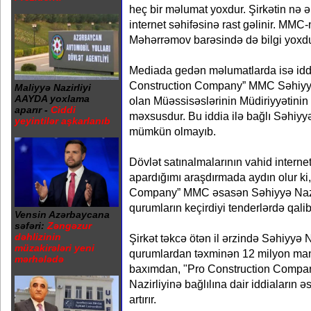
heç bir məlumat yoxdur. Şirkətin nə ə
internet səhifəsinə rast gəlinir. MMC-
Məhərrəmov barəsində də bilgi yoxd
Mediada gedən məlumatlarda isə iddia
Construction Company” MMC Səhiyyə 
Maliyyə Nazirliyi
AAYDA yoxlama
olan Müəssisəslərinin Müdiriyyətinin
aparır -
Ciddi
məxsusdur. Bu iddia ilə bağlı Səhiyy
yeyintilər aşkarlanıb
mümkün olmayıb.
Dövlət satınalmalarının vahid internet
apardığımı araşdırmada aydın olur ki
Company” MMC əsasən Səhiyyə Nazirl
qurumların keçirdiyi tenderlərdə qalib
Vensin Azərbaycana
səfəri:
Zəngəzur
dəhlizinin
Şirkət təkcə ötən il ərzində Səhiyyə N
müzakirələri yeni
qurumlardan təxminən 12 milyon mana
mərhələdə
baxımdan, "Pro Construction Compa
Nazirliyinə bağlılına dair iddiaların 
artırır.