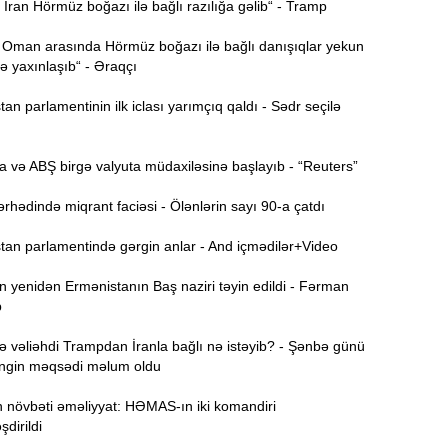
ran Hörmüz boğazı ilə bağlı razılığa gəlib“ - Tramp
B
11:49
q
 Oman arasında Hörmüz boğazı ilə bağlı danışıqlar yekun
 yaxınlaşıb“ - Əraqçı
İ
11:34
n parlamentinin ilk iclası yarımçıq qaldı - Sədr seçilə
ü
 və ABŞ birgə valyuta müdaxiləsinə başlayıb - “Reuters”
11:20
s
hədində miqrant faciəsi - Ölənlərin sayı 90-a çatdı
M
11:04
an parlamentində gərgin anlar - And içmədilər+Video
u
 yenidən Ermənistanın Baş naziri təyin edildi - Fərman
A
10:47
b
s
 vəliəhdi Trampdan İranla bağlı nə istəyib? - Şənbə günü
R
10:32
əngin məqsədi məlum oldu
Ö
n növbəti əməliyyat: HƏMAS-ın iki komandiri
10:18
şdirildi
l