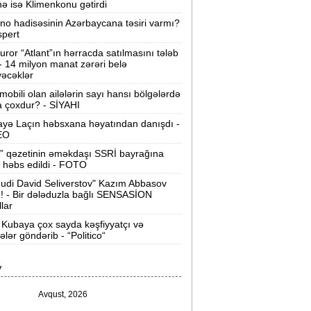
nə isə Klimenkonu gətirdi
ilərsiniz -
VİDEO
ino hadisəsinin Azərbaycana təsiri varmı?
Ər-arvadın yanaraq ölməsinə görə
spert
əbs edilən var -
Evdən 15 min də
uror “Atlant”ın hərracda satılmasını tələb
oğurlanıb
 - 14 milyon manat zərəri belə
əcəklər
Azərbaycanda icra başçısı olmayan
mobili olan ailələrin sayı hansı bölgələrdə
ayonlar -
SİYAHI
 çoxdur? - SİYAHI
yə Laçın həbsxana həyatından danışdı -
ağlanan universitetin müəllimləri
EO
arazıdır -
İşsiz qalıblar
” qəzetinin əməkdaşı SSRİ bayrağına
 həbs edildi - FOTO
akistanda leysan yağışları -
150-dən
udi David Seliverstov" Kazım Abbasov
çox insan ölüb
ı! - Bir dələduzla bağlı SENSASİON
llar
I Qaregin məhkəmə qarşısına çıxarılır -
Kubaya çox sayda kəşfiyyatçı və
rmənistan tarixində ilk
tələr göndərib - “Politico“
“ABŞ-ın İrana genişmiqyaslı hücumu
V
özlənilir“ -
Qalibaf
Avqust, 2026
n çox çörək və ət yeyən bölgələr -