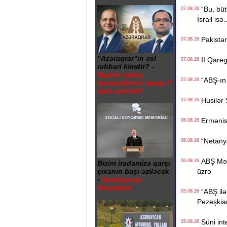
“Bu, bütü
07.08.26
İsrail isə.
Pakistan
07.08.26
“Azəraqrar”ın əsl
II Qaregi
07.08.26
rəhbəri kimdir? -
Nazirin sabiq
“ABŞ-ın İ
07.08.26
komandirinin maaşı 7
dəfə artırılıb?
Husilər S
07.08.26
Ermənista
06.08.26
“Netanyah
06.08.26
ABŞ Mərkə
06.08.26
Bizim iradəmizə qarşı
üzrə
çıxanın başı əziləcək
-
Azərbaycan
Prezidenti
“ABŞ ilə 
05.08.26
Pezeşkia
Süni inte
05.08.26