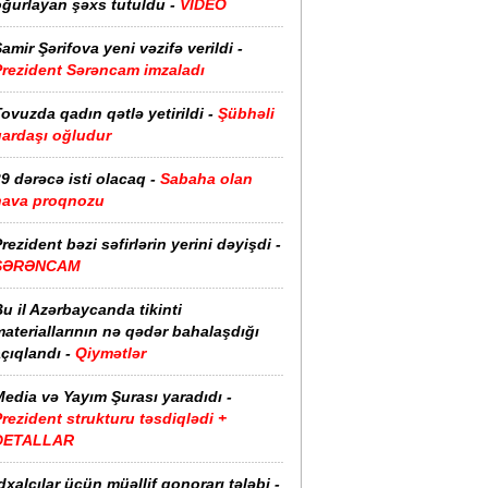
oğurlayan şəxs tutuldu -
VİDEO
amir Şərifova yeni vəzifə verildi -
Prezident Sərəncam imzaladı
ovuzda qadın qətlə yetirildi -
Şübhəli
qardaşı oğludur
9 dərəcə isti olacaq -
Sabaha olan
hava proqnozu
rezident bəzi səfirlərin yerini dəyişdi -
SƏRƏNCAM
u il Azərbaycanda tikinti
ateriallarının nə qədər bahalaşdığı
çıqlandı -
Qiymətlər
edia və Yayım Şurası yaradıdı -
rezident strukturu təsdiqlədi +
DETALLAR
dxalçılar üçün müəllif qonorarı tələbi -