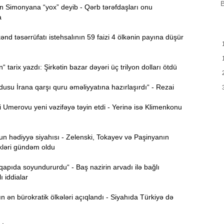
B
 Simonyana “yox” deyib - Qərb tərəfdaşları onu
a
H
9:00
Y
d təsərrüfatı istehsalının 59 faizi 4 ölkənin payına düşür
A
8:46
t
tarix yazdı: Şirkətin bazar dəyəri üç trilyon dolları ötdü
P
8:30
su İrana qarşı quru əməliyyatına hazırlaşırdı“ - Rezai
Umerovu yeni vəzifəyə təyin etdi - Yerinə isə Klimenkonu
E
12:55
v
 hədiyyə siyahısı - Zelenski, Tokayev və Paşinyanın
12:40
kləri gündəm oldu
 qapıda soyundururdu“ - Baş nazirin arvadı ilə bağlı
12:24
ı iddialar
ö
ən bürokratik ölkələri açıqlandı - Siyahıda Türkiyə də
“
12:06
g