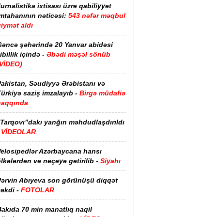
urnalistika ixtisası üzrə qabiliyyət
imtahanının nəticəsi:
543 nəfər məqbul
iymət aldı
Gəncə şəhərində 20 Yanvar abidəsi
ibillik içində -
Əbədi məşəl sönüb
(VİDEO)
akistan, Səudiyyə Ərəbistanı və
ürkiyə saziş imzalayıb -
Birgə müdafiə
haqqında
“Tarqovı”dakı yanğın məhdudlaşdırıldı
-
VİDEOLAR
Velosipedlər Azərbaycana hansı
lkələrdən və neçəyə gətirilib -
Siyahı
Pərvin Abıyeva son görünüşü diqqət
əkdi -
FOTOLAR
Bakıda 70 min manatlıq naqil