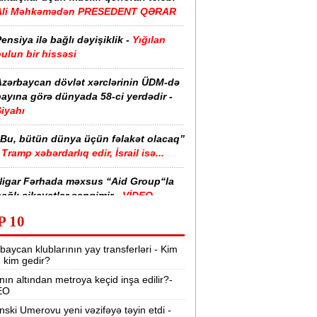
Ali Məhkəmədən PRESEDENT QƏRAR
ensiya ilə bağlı dəyişiklik -
Yığılan
ulun bir hissəsi
Azərbaycan dövlət xərclərinin ÜDM-də
ayına görə dünyada 58-ci yerdədir -
iyahı
“Bu, bütün dünya üçün fəlakət olacaq”
Tramp xəbərdarlıq edir, İsrail isə...
Nigar Fərhada məxsus “Aid Group“la
ağlı şikayətlər səngimir -
VİDEO
P 10
halimizin yarısı bu xəstəlikdən
ziyyət çəkir -
Səbəb
baycan klublarının yay transferləri - Kim
r, kim gedir?
zərbaycanda işçi axtarılır -
nın altından metroya keçid inşa edilir?-
Əməkhaqqı 10 min manatdır
EO
Kartdan istədiyiniz qədər köçürmə edə
nski Umerovu yeni vəzifəyə təyin etdi -