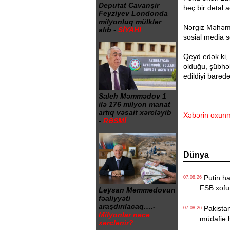
Deputat Cavanşir
heç bir detal 
Feyziyev Londonda
milyonluq mülklər
Nərgiz Məhəmm
alıb -
SİYAHI
sosial media 
Qeyd edək ki,
olduğu, şübhəl
edildiyi barəd
Saleh Məmmədov 1
ilə 176 milyon manat
artıq vəsait xərcləyib
Xəbərin oxunm
-
RƏSMİ
Dünya
Putin hak
07.08.26
FSB xofu
Leysan Məmmədovun
fəaliyyəti
araşdırılacaq….-
Pakistan,
07.08.26
Milyonlar necə
müdafiə 
xərclənir?