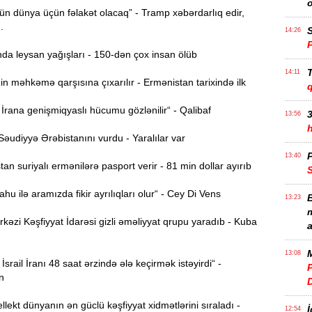
n dünya üçün fəlakət olacaq” - Tramp xəbərdarlıq edir,
..
S
14:26
da leysan yağışları - 150-dən çox insan ölüb
T
14:11
n məhkəmə qarşısına çıxarılır - Ermənistan tarixində ilk
rana genişmiqyaslı hücumu gözlənilir“ - Qalibaf
3
13:56
əudiyyə Ərəbistanını vurdu - Yaralılar var
P
13:40
n suriyalı ermənilərə pasport verir - 81 min dollar ayırıb
u ilə aramızda fikir ayrılıqları olur“ - Cey Di Vens
B
13:23
m
zi Kəşfiyyat İdarəsi gizli əməliyyat qrupu yaradıb - Kuba
a
M
13:08
İsrail İranı 48 saat ərzində ələ keçirmək istəyirdi“ -
P
n
llekt dünyanın ən güclü kəşfiyyat xidmətlərini sıraladı -
İ
12:54