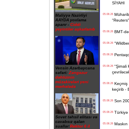
SİYAHI
Müharibə
05.08.26
Maliyyə Nazirliyi
AAYDA yoxlama
“Reuters
aparır -
Ciddi
yeyintilər aşkarlanıb
BMT-dən d
05.08.26
“Wildberr
05.08.26
Pentaqon
05.08.26
“Şimali 
05.08.26
Vensin Azərbaycana
çevriləcə
səfəri:
Zəngəzur
dəhlizinin
müzakirələri yeni
Keçmiş Ru
05.08.26
mərhələdə
keçirib -
Son 200 i
05.08.26
Türkiyə 
05.08.26
Sovet təhsil elitası və
cavabsız qalan
Maskın ra
05.08.26
suallar:
Rektor 6 il