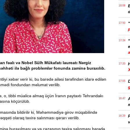
B
18:08
17:50
17:34
e
rı fəalı və Nobel Sülh Mükafatı laureatı Nərgiz
17:20
hhəti ilə bağlı problemlər fonunda zaminə buraxılıb.
liyi xəbər verir ki, bu barədə ailəsi tərəfindən idarə edilən
D
17:05
ədi fondundan məlumat verilib.
 o, tibbi müalicə almaq üçün İranın paytaxtı Tehrandakı
A
16:47
asına köçürülüb.
m
masında bildirilir ki, Məhəmmədiyə girov müqabilində
P
16:29
qqəti olaraq təxirə salınması qərarı verilib.
v
inə buraxılması və ya cəzasının təxirə salınması barədə