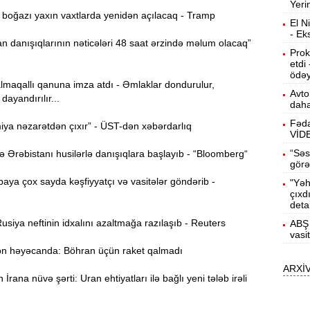
Yeri
b
oğazı yaxın vaxtlarda yenidən açılacaq - Tramp
El N
- Ek
10:50
 danışıqlarının nəticələri 48 saat ərzində məlum olacaq”
h
Prok
etdi
ödəy
lmaqallı qanuna imza atdı - Əmlaklar dondurulur,
10:34
Avto
dayandırılır...
r
daha
Fəda
ya nəzarətdən çıxır” - ÜST-dən xəbərdarlıq
B
10:17
VİD
n
“Səs
Ərəbistanı husilərlə danışıqlara başlayıb - “Bloomberg“
görə
P
10:02
ya çox sayda kəşfiyyatçı və vasitələr göndərib -
"Yəh
çıxd
deta
I
9:48
siya neftinin idxalını azaltmağa razılaşıb - Reuters
ABŞ 
E
vasi
 həyəcanda: Böhran üçün raket qalmadı
9:32
ARXİ
g
rana nüvə şərti: Uran ehtiyatları ilə bağlı yeni tələb irəli
Ə
9:15