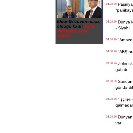
Paşinyan
04.08.26
“panikay
Eldar Əzizovun narazı
Dünya kən
04.08.26
olduğu kadr:
Xalid
- Siyahı
Ələkbərov yola
salınır...
“Amazon“ 
04.08.26
“ABŞ ordu
04.08.26
Zelenski 
03.08.26
gətirdi
Sandunun
03.08.26
göndərdi
“İşçiləri
03.08.26
qalmaqall
Dünyanın 
03.08.26
var