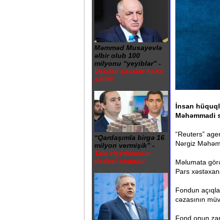
Məmməd Musayevlə
əlbir olub 100
milyonu “yeyiblər” -
Vəzifəli şəxslər həbs
edildi
İnsan hüquqla
Məhəmmadi sə
“Reuters” agent
“Qardaşımla birgə 16
Nərgiz Məhəmm
milyon vermişik” -
Tale Heydərovun
ifadəsi oxundu
Məlumata görə,
Pars xəstəxan
Fondun açıqla
cəzasının müvə
Fond onun zam