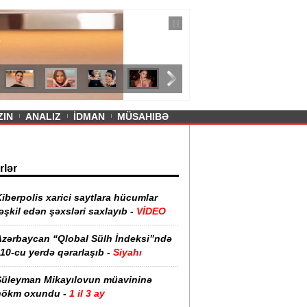
— 11 İyul 2026
ayevanın qısa ətəyi tənqid olundu -
ZIN
ANALIZ
İDMAN
MÜSAHIBƏ
rlər
iberpolis xarici saytlara hücumlar
əşkil edən şəxsləri saxlayıb -
VİDEO
Azərbaycan “Qlobal Sülh İndeksi”ndə
10-cu yerdə qərarlaşıb -
Siyahı
Süleyman Mikayılovun müavininə
hökm oxundu -
1 il 3 ay