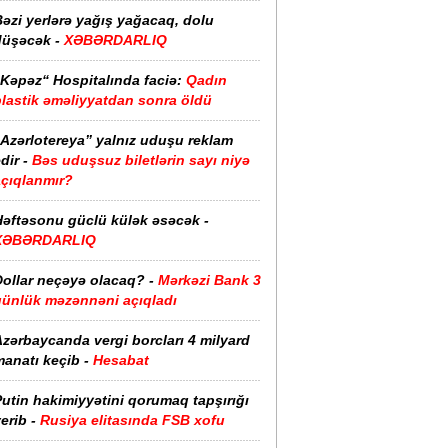
əzi yerlərə yağış yağacaq, dolu
düşəcək -
XƏBƏRDARLIQ
“Kəpəz“ Hospitalında faciə:
Qadın
plastik əməliyyatdan sonra öldü
“Azərlotereya” yalnız uduşu reklam
dir -
Bəs uduşsuz biletlərin sayı niyə
açıqlanmır?
Həftəsonu güclü külək əsəcək -
XƏBƏRDARLIQ
ollar neçəyə olacaq? -
Mərkəzi Bank 3
günlük məzənnəni açıqladı
zərbaycanda vergi borcları 4 milyard
anatı keçib -
Hesabat
utin hakimiyyətini qorumaq tapşırığı
erib -
Rusiya elitasında FSB xofu