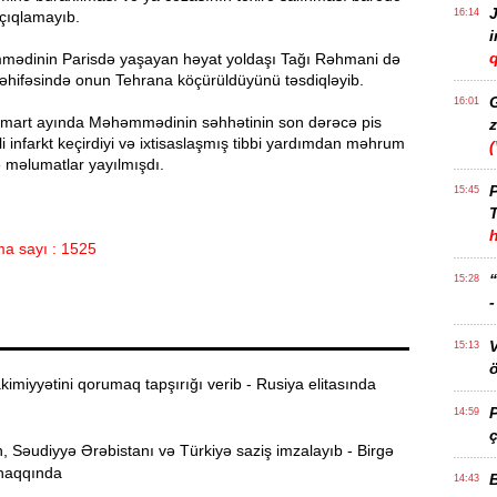
J
16:14
açıqlamayıb.
q
ədinin Parisdə yaşayan həyat yoldaşı Tağı Rəhmani də
səhifəsində onun Tehrana köçürüldüyünü təsdiqləyib.
16:01
 mart ayında Məhəmmədinin səhhətinin son dərəcə pis
z
i infarkt keçirdiyi və ixtisaslaşmış tibbi yardımdan məhrum
ə məlumatlar yayılmışdı.
P
15:45
T
a sayı : 1525
15:28
15:13
ö
imiyyətini qorumaq tapşırığı verib - Rusiya elitasında
14:59
ç
 Səudiyyə Ərəbistanı və Türkiyə saziş imzalayıb - Birgə
haqqında
14:43