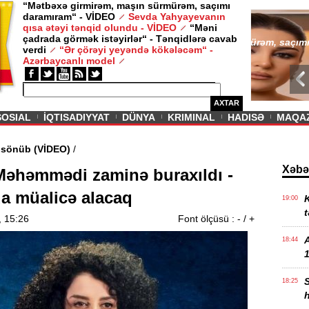
“Mətbəxə girmirəm, maşın sürmürəm, saçımı
daramıram“ - VİDEO
Sevda Yahyayevanın
/ MAQAZIN /
qısa ətəyi tənqid olundu - VİDEO
“Məni
çadrada görmək istəyirlər“ - Tənqidlərə cavab
Sevda Yahy
verdi
“Ər çörəyi yeyəndə kökələcəm“ -
VİDEO
Azərbaycanlı model
AXTAR
SOSIAL
İQTISADIYYAT
DÜNYA
KRIMINAL
HADISƏ
MAQA
ədi məşəl sönüb (VİDEO)
/
Xəbə
Məhəmmədi zaminə buraxıldı -
a müalicə alacaq
K
19:00
t
, 15:26
Font ölçüsü :
-
/
+
18:44
1
18:25