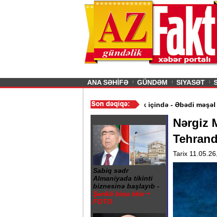
26
şın sürmürəm, saçımı
Previous
ANA SƏHİFƏ
GÜNDƏM
SIYASƏT
ymət aldı
/
Gəncə şəhərində 20 Yanvar abidəsi zibillik içində - Əb
Nərgiz 
Tehrand
Tarix 11.05.26
Sabiq sədr
Almaniyada tikinti
biznesinə başlayıb -
Şərikli bina tikir +
FOTO