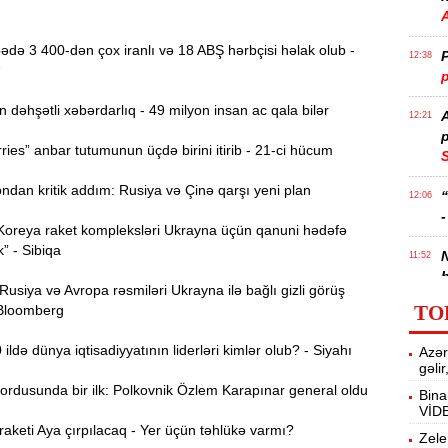
də 3 400-dən çox iranlı və 18 ABŞ hərbçisi həlak olub -
P
12:38
“
p
əhşətli xəbərdarlıq - 49 milyon insan ac qala bilər
12:21
p
ies” anbar tutumunun üçdə birini itirib - 21-ci hücum
S
dan kritik addım: Rusiya və Çinə qarşı yeni plan
12:06
-
Koreya raket kompleksləri Ukrayna üçün qanuni hədəfə
k” - Sibiqa
11:52
b
siya və Avropa rəsmiləri Ukrayna ilə bağlı gizli görüş
TO
 Bloomberg
Ə
11:36
ə
ldə dünya iqtisadiyyatının liderləri kimlər olub? - Siyahı
Azər
gəli
A
11:19
ordusunda bir ilk: Polkovnik Özlem Karapınar general oldu
Bina
VİD
keti Aya çırpılacaq - Yer üçün təhlükə varmı?
11:04
Zele