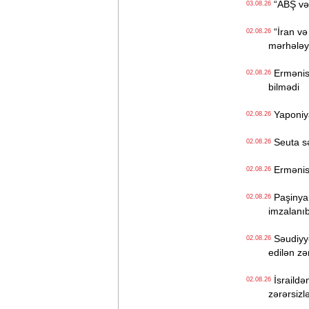
“ABŞ və İ
03.08.26
“İran və
02.08.26
mərhələyə
Ermənista
02.08.26
bilmədi
Yaponiya
02.08.26
Seuta sər
02.08.26
Ermənist
02.08.26
Paşinyan
02.08.26
imzalanı
Səudiyyə
02.08.26
edilən z
İsraildə
02.08.26
zərərsizlə