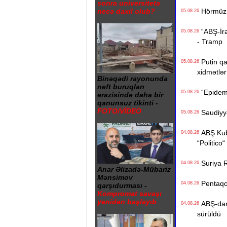
sonra universitetə
necə daxil olub?
Hörmüz b
05.08.26
“ABŞ-İran
05.08.26
- Tramp
Putin qa
05.08.26
xidmətlər 
Binəqədi rayonunda
neft buruqları
“Epidemi
05.08.26
ərazisində daha bir
qanunsuz tikinti -
FOTO/VİDEO
Səudiyyə 
05.08.26
ABŞ Kuba
04.08.26
“Politico“
Suriya Ru
04.08.26
Anar Əlizadə-Mübariz
Mənsimov
Pentaqon
04.08.26
qarşıdurması -
Kompromat savaşı
yenidən başlayıb
ABŞ-dan İ
04.08.26
sürüldü