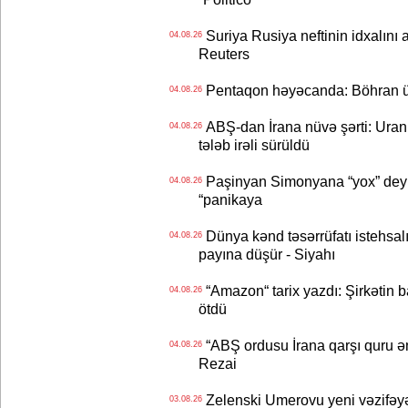
Suriya Rusiya neftinin idxalını 
04.08.26
Reuters
Pentaqon həyəcanda: Böhran ü
04.08.26
ABŞ-dan İrana nüvə şərti: Uran eh
04.08.26
tələb irəli sürüldü
Paşinyan Simonyana “yox” deyib
04.08.26
“panikaya
Dünya kənd təsərrüfatı istehsalı
04.08.26
payına düşür - Siyahı
“Amazon“ tarix yazdı: Şirkətin ba
04.08.26
ötdü
“ABŞ ordusu İrana qarşı quru əmə
04.08.26
Rezai
Zelenski Umerovu yeni vəzifəyə t
03.08.26