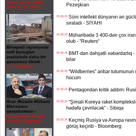
sonra universitetə
Pezeşkian
necə daxil olub?
Süni intellekt dünyanın ən güclü
05.08.26
sıraladı - SİYAHI
Müharibədə 3 400-dən çox iranl
05.08.26
olub - “Reuters“
Binəqədi rayonunda
neft buruqları
BMT-dən dəhşətli xəbərdarlıq - 
05.08.26
ərazisində daha bir
bilər
qanunsuz tikinti -
FOTO/VİDEO
“Wildberries” anbar tutumunun üçd
05.08.26
hücum
Pentaqondan kritik addım: Rusiy
05.08.26
“Şimali Koreya raket kompleksl
Anar Əlizadə-Mübariz
05.08.26
Mənsimov
hədəfə çevriləcək” - Sibiqa
qarşıdurması -
Kompromat savaşı
Keçmiş Rusiya və Avropa rəsmilə
05.08.26
yenidən başlayıb
görüş keçirib - Bloomberg