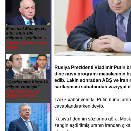
Məmməd Musayevlə
əlbir olub 100
milyonu “yeyiblər” -
Vəzifəli şəxslər həbs
edildi
Rusiya Prezidenti Vladimir Putin bi
dinc nüvə proqramı məsələsinin həlli
edib. Lakin sonradan ABŞ və İranı
“Qardaşımla birgə 16
sərtləşməsi səbəbindən vəziyyət d
milyon vermişik” -
Tale Heydərovun
ifadəsi oxundu
TASS xəbər verir ki, Putin bunu jurnali
cavablandırarkən deyib.
Rusiya liderinin sözlərinə görə, Mosk
zənginləşdirilmiş uranın İrandan çıxarı