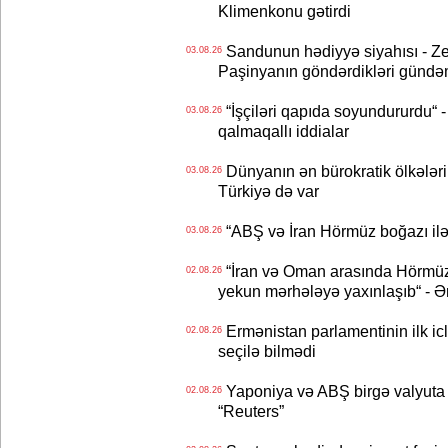
Klimenkonu gətirdi
Sandunun hədiyyə siyahısı - Ze
03.08.26
Paşinyanın göndərdikləri gündə
“İşçiləri qapıda soyundururdu“ - 
03.08.26
qalmaqallı iddialar
Dünyanın ən bürokratik ölkələri
03.08.26
Türkiyə də var
“ABŞ və İran Hörmüz boğazı ilə b
03.08.26
“İran və Oman arasında Hörmüz b
02.08.26
yekun mərhələyə yaxınlaşıb“ - Ə
Ermənistan parlamentinin ilk icl
02.08.26
seçilə bilmədi
Yaponiya və ABŞ birgə valyuta 
02.08.26
“Reuters”