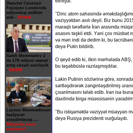
etmişdi.
Deputat Cavanşir
Feyziyev Londonda
milyonluq mülklər
"Dinc atom sahəsində əməkdaşlığımı
alıb -
SİYAHI
vəziyyətdən asılı deyil. Biz bunu 201
maraqlı tərəflərlə İran arasında müq
əsasını təşkil etdi. Yəni çox müsbət r
və mən indi də dedim ki, bu təcrübəni
deyə Putin bildirib.
Saleh Məmmədov 1
O qeyd edib ki, ilkin mərhələdə ABŞ, 
ilə 176 milyon manat
artıq vəsait xərcləyib
bu təşəbbüslə razılaşmışdılar.
-
RƏSMİ
Lakin Putinin sözlərinə görə, sonra
sərtləşdirərək zənginləşdirilmiş uranı
çıxarılmasını tələb edib. İran isə bun
daxilində birgə müəssisənin yaradılma
Leysan Məmmədovun
"Bu istiqamətdə vəziyyət müəyyən mə
fəaliyyəti
deyə Rusiya prezidenti vurğulayıb.
araşdırılacaq….-
Milyonlar necə
xərclənir?