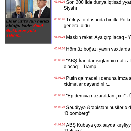
Son 200 ildə dünya iqtisadiyyatın
05.08.26
Siyahı
Türkiyə ordusunda bir ilk: Polk
05.08.26
Eldar Əzizovun narazı
general oldu
olduğu kadr:
Xalid
Ələkbərov yola
salınır...
Maskın raketi Aya çırpılacaq - 
05.08.26
Hörmüz boğazı yaxın vaxtlarda 
05.08.26
“ABŞ-İran danışıqlarının nəticə
05.08.26
olacaq” - Tramp
Putin qalmaqallı qanuna imza at
05.08.26
xidmətlər dayandırılır...
“Epidemiya nəzarətdən çıxır” -
05.08.26
Səudiyyə Ərəbistanı husilərlə da
05.08.26
“Bloomberg“
ABŞ Kubaya çox sayda kəşfiyyatç
04.08.26
“Politico“