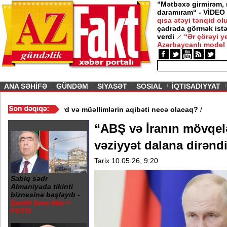
“Mətbəxə girmirəm,
daramıram“ - VİDEO
qısa ətəyi tənqid o
çadrada görmək istə
verdi
“Ər çörəyi 
Azərbaycanlı model
ious
ANA SƏHİFƏ
GÜNDƏM
SIYASƏT
SOSIAL
İQTISADIYYAT
 məktəb bağlandı - Şagird və müəllimlərin aqibəti necə olacaq?
/
“ABŞ və İranın mövqelə
vəziyyət dalana dirəndi
Tarix 10.05.26, 9:20
Sabiq sədr
Almaniyada tikinti
biznesinə başlayıb -
Şərikli bina tikir +
FOTO