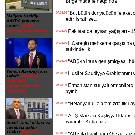
Birgə müdafiə haqqında
“Bu, bütün dünya üçün fəlakət o
07.08.26
Maliyyə Nazirliyi
edir, İsrail isə...
AAYDA yoxlama
aparır -
Ciddi
yeyintilər aşkarlanıb
Pakistanda leysan yağışları - 1
07.08.26
II Qaregin məhkəmə qarşısına çı
07.08.26
tarixində ilk
“ABŞ-ın İrana genişmiqyaslı hüc
07.08.26
Vensin Azərbaycana
Husilər Səudiyyə Ərəbistanını vu
07.08.26
səfəri:
Zəngəzur
dəhlizinin
Ermənistan suriyalı ermənilərə p
müzakirələri yeni
06.08.26
mərhələdə
ayırıb
“Netanyahu ilə aramızda fikir ayr
06.08.26
ABŞ Mərkəzi Kəşfiyyat İdarəsi g
06.08.26
yaradıb - Kuba üzrə
Sovet təhsil elitası və
cavabsız qalan
suallar:
Rektor 6 il
“ABŞ ilə İsrail İranı 48 saat ərzi
05.08.26