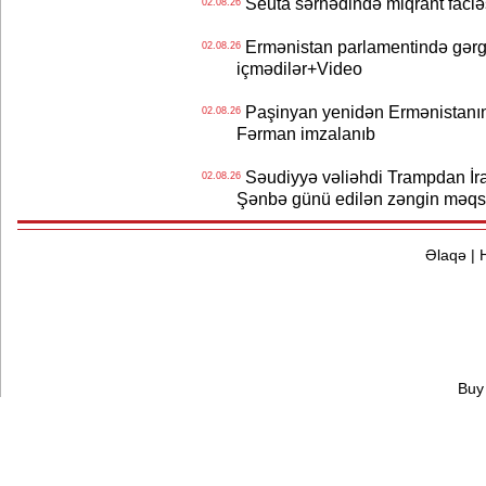
Seuta sərhədində miqrant faciəsi
02.08.26
Ermənistan parlamentində gərgi
02.08.26
içmədilər+Video
Paşinyan yenidən Ermənistanın B
02.08.26
Fərman imzalanıb
Səudiyyə vəliəhdi Trampdan İran
02.08.26
Şənbə günü edilən zəngin məqs
Əlaqə
|
Buy 