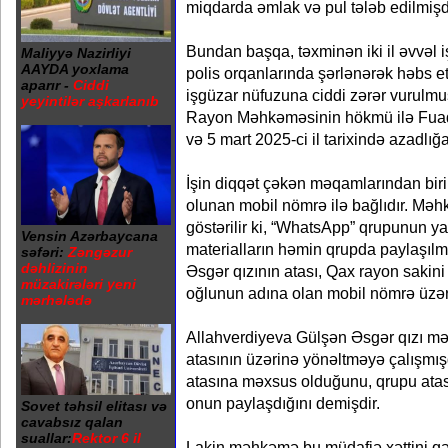
miqdarda əmlak və pul tələb edilmişdi
Bundan başqa, təxminən iki il əvvəl 
Maliyyə Nazirliyi
AAYDA yoxlama
polis orqanlarında şərlənərək həbs e
aparır -
Ciddi
işgüzar nüfuzuna ciddi zərər vurulm
yeyintilər aşkarlanıb
Rayon Məhkəməsinin hökmü ilə Fuad 
və 5 mart 2025-ci il tarixində azadlığa
İşin diqqət çəkən məqamlarından biri
olunan mobil nömrə ilə bağlıdır. Məh
göstərilir ki, “WhatsApp” qrupunun ya
Vensin Azərbaycana
materialların həmin qrupda paylaşıl
səfəri:
Zəngəzur
dəhlizinin
Əsgər qızının atası, Qax rayon sakin
müzakirələri yeni
oğlunun adına olan mobil nömrə üzəri
mərhələdə
Allahverdiyeva Gülşən Əsgər qızı m
atasının üzərinə yönəltməyə çalışmış
atasına məxsus olduğunu, qrupu atası
onun paylaşdığını demişdir.
Sovet təhsil elitası və
cavabsız qalan
suallar:
Rektor 6 il
Lakin məhkəmə bu müdafiə xəttini qə