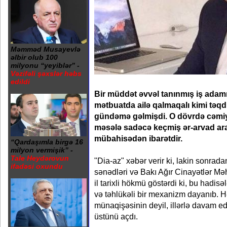
Məmməd Musayevlə
əlbir olub 100
milyonu “yeyiblər” -
Vəzifəli şəxslər həbs
edildi
Bir müddət əvvəl tanınmış iş adam
mətbuatda ailə qalmaqalı kimi təqd
gündəmə gəlmişdi. O dövrdə cəmiyyə
məsələ sadəcə keçmiş ər-arvad ar
mübahisədən ibarətdir.
“Qardaşımla birgə 16
milyon vermişik” -
Tale Heydərovun
"Dia-az" xəbər verir ki, lakin sonra
ifadəsi oxundu
sənədləri və Bakı Ağır Cinayətlər M
il tarixli hökmü göstərdi ki, bu hadis
və təhlükəli bir mexanizm dayanıb. H
münaqişəsinin deyil, illərlə davam e
üstünü açdı.