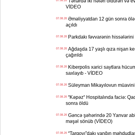
Tərtərdə iki nəfəri öldürən və ev
07.08.26
VİDEO
Əməliyyatdan 12 gün sonra ölən A
07.08.26
açıldı
Parkdakı fəvvarənin hissələrini 
07.08.26
Ağdaşda 17 yaşlı qıza nişan keçir
07.08.26
çağırıldı
Kiberpolis xarici saytlara hücum
07.08.26
saxlayıb - VİDEO
Süleyman Mikayılovun müavinin
07.08.26
“Kəpəz“ Hospitalında faciə: Qad
07.08.26
sonra öldü
Gəncə şəhərində 20 Yanvar abidə
07.08.26
məşəl sönüb (VİDEO)
“Tarqovı”dakı yanğın məhdudla
07.08.26