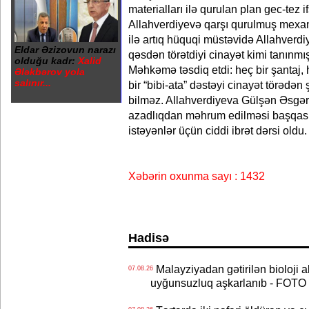
materialları ilə qurulan plan gec-tez 
Allahverdiyevə qarşı qurulmuş mex
ilə artıq hüquqi müstəvidə Allahverd
Eldar Əzizovun narazı
qəsdən törətdiyi cinayət kimi tanınmış
olduğu kadr:
Xalid
Məhkəmə təsdiq etdi: heç bir şantaj, 
Ələkbərov yola
salınır...
bir “bibi-ata” dəstəyi cinayət törədən
bilməz. Allahverdiyeva Gülşən Əsgər 
azadlıqdan məhrum edilməsi başqası
istəyənlər üçün ciddi ibrət dərsi oldu.
Xəbərin oxunma sayı : 1432
Hadisə
Malayziyadan gətirilən bioloji a
07.08.26
uyğunsuzluq aşkarlanıb - FOTO