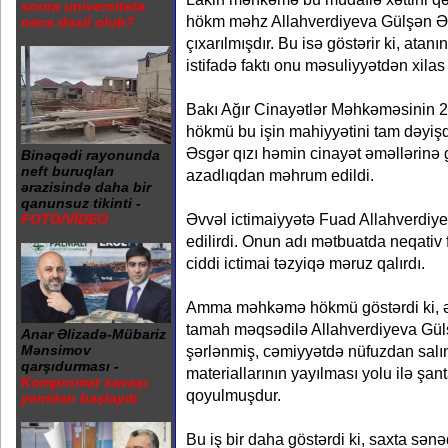
sonra universitetə
hökm məhz Allahverdiyeva Gülşən Əs
necə daxil olub?
çıxarılmışdır. Bu isə göstərir ki, ata
istifadə faktı onu məsuliyyətdən xilas
Bakı Ağır Cinayətlər Məhkəməsinin 28 
hökmü bu işin mahiyyətini tam dəyiş
Əsgər qızı həmin cinayət əməllərinə 
Binəqədi rayonunda
neft buruqları
azadlıqdan məhrum edildi.
ərazisində daha bir
qanunsuz tikinti -
Əvvəl ictimaiyyətə Fuad Allahverdiy
FOTO/VİDEO
edilirdi. Onun adı mətbuatda neqativ f
ciddi ictimai təzyiqə məruz qalırdı.
Amma məhkəmə hökmü göstərdi ki, ə
tamah məqsədilə Allahverdiyeva Gülş
Anar Əlizadə-Mübariz
şərlənmiş, cəmiyyətdə nüfuzdan salı
Mənsimov
qarşıdurması -
materiallarının yayılması yolu ilə şan
Kompromat savaşı
qoyulmuşdur.
yenidən başlayıb
Bu iş bir daha göstərdi ki, saxta sənə