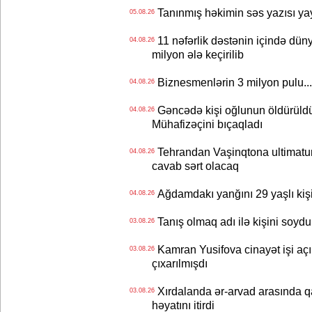
Tanınmış həkimin səs yazısı yay
05.08.26
11 nəfərlik dəstənin içində dün
04.08.26
milyon ələ keçirilib
Biznesmenlərin 3 milyon pulu..
04.08.26
Gəncədə kişi oğlunun öldürüldüy
04.08.26
Mühafizəçini bıçaqladı
Tehrandan Vaşinqtona ultimatu
04.08.26
cavab sərt olacaq
Ağdamdakı yanğını 29 yaşlı kişi
04.08.26
Tanış olmaq adı ilə kişini soydu
03.08.26
Kamran Yusifova cinayət işi açıld
03.08.26
çıxarılmışdı
Xırdalanda ər-arvad arasında qa
03.08.26
həyatını itirdi