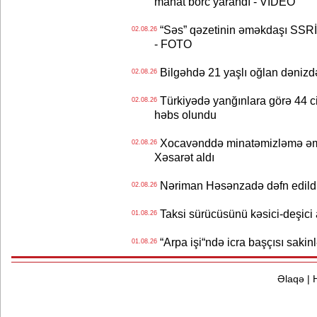
manat borc yarandı - VİDEO
“Səs” qəzetinin əməkdaşı SSRİ 
02.08.26
- FOTO
Bilgəhdə 21 yaşlı oğlan dənizdə b
02.08.26
Türkiyədə yanğınlara görə 44 cina
02.08.26
həbs olundu
Xocavənddə minatəmizləmə əm
02.08.26
Xəsarət aldı
Nəriman Həsənzadə dəfn edildi 
02.08.26
Taksi sürücüsünü kəsici-deşici a
01.08.26
“Arpa işi“ndə icra başçısı sa
01.08.26
Əlaqə
|