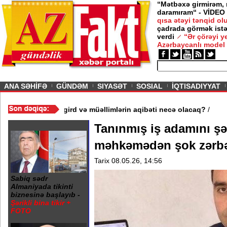
“Mətbəxə girmirəm,
daramıram“ - VİDEO
qısa ətəyi tənqid o
çadrada görmək istə
verdi
“Ər çörəyi 
Azərbaycanlı model
ious
ANA SƏHİFƏ
GÜNDƏM
SIYASƏT
SOSIAL
İQTISADIYYAT
də 3 məktəb bağlandı - Şagird və müəllimlərin aqibəti necə olac
Tanınmış iş adamını şə
məhkəmədən şok zərbə - 
Tarix 08.05.26, 14:56
Sabiq sədr
Almaniyada tikinti
biznesinə başlayıb -
Şərikli bina tikir +
FOTO