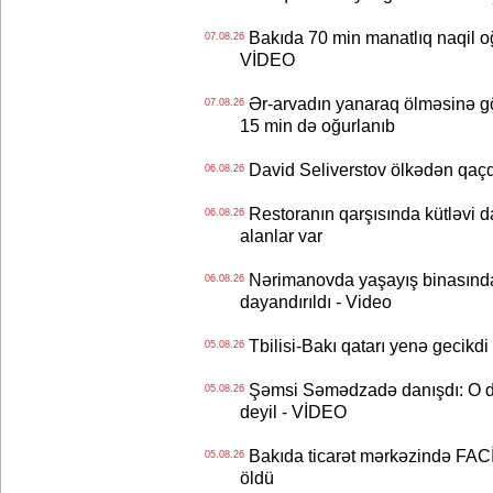
Bakıda 70 min manatlıq naqil oğ
07.08.26
VİDEO
Ər-arvadın yanaraq ölməsinə gö
07.08.26
15 min də oğurlanıb
David Seliverstov ölkədən qaç
06.08.26
Restoranın qarşısında kütləvi d
06.08.26
alanlar var
Nərimanovda yaşayış binasındakı 
06.08.26
dayandırıldı - Video
Tbilisi-Bakı qatarı yenə gecikdi 
05.08.26
Şəmsi Səmədzadə danışdı: O d
05.08.26
deyil - VİDEO
Bakıda ticarət mərkəzində FACİƏ
05.08.26
öldü