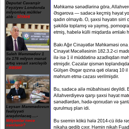
Deputat Cavanşir
Məhkəmə sənədlərinə görə, Allahver
Feyziyev Londonda
milyonluq mülklər
Əsgərova — sadəcə keçmiş həyat yo
alıb -
SİYAHI
qadın olmayıb. O, şəxsi həyatın sirri
şəkildə toplamış və yaymış, pornoqraf
etmiş, habelə külli miqdarda əmlakı h
Bakı Ağır Cinayətlər Məhkəməsi ona
Cinayət Məcəlləsinin 182.3.2-ci maddə
Saleh Məmmədov 1
ilə isə 1 il müddətinə azadlıqdan mə
ilə 176 milyon manat
artıq vəsait xərcləyib
etmişdir. Cəzalar qismən toplandıqd
-
RƏSMİ
Gülşən Əsgər qızına qəti olaraq 10 i
məhrum etmə cəzası verilmişdir.
Bu, sadəcə ailə mübahisəsi deyildi. 
Allahverdiyevə qarşı şəxsi həyat mate
sənədlərdən, hədə-qorxudan və şanta
Leysan Məmmədovun
qurulmuş plan idi.
fəaliyyəti
araşdırılacaq….-
Bu sxemin kökü hələ 2014-cü ildə rə
Milyonlar necə
xərclənir?
nikaha gedib çıxır. Həmin nikah Fuad 