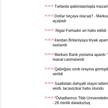
Tərtərdə qəbiristanlıqda məzarla
05.08.26
Dollar neçəyə olacaq? - Mərkə
05.08.26
açıqladı
Nigar Fərhadın əri həbs edildi 
05.08.26
İrandan Britaniyaya tiryək apar
05.08.26
saxlandı
Mərkəzi Bank yoxlama apardı: “
05.08.26
manat cərimələndi
Qabırğası sınıb ürəyinə girmişdi
05.08.26
verildi
Saatlıdakı dəhşətli olayın təfərr
05.08.26
verdi, təcavüzkar həbs olundu
“Övladlarınızı Tibb Universiteti
05.08.26
- 26 minlik dələduzluq