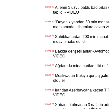
Ailənin 3 üzvü batdı, bacı xilas
03.08.26
tapıldı - VİDEO
“Dəyən ziyandan 30 min manat
03.08.26
məhkəmədə ittihamlara cavab ve
Sahibkarlardan 200 min manat rü
03.08.26
müavin həbs edildi
Bakıda dəhşətli anlar - Avtomobil
03.08.26
VİDEO
Ağdərədə mina partladı: İki nəfə
03.08.26
Moskvadan Bakıya qonaq gəlmişd
03.08.26
öldülər
İrandan Azərbaycana keçən TIR-
03.08.26
VİDEO
Xəbərləri olmadan 3 nəfərin adın
03.08.26