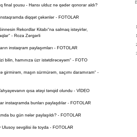
B
 final şousu - Hansı ulduz nə qədər qonorar aldı?
15:28
nstaqramda diqqət çəkənlər - FOTOLAR
nnesin Rekordlar Kitabı“na salmaq istəyirlər,
15:13
qlar“ - Roza Zərgərli
ö
rın instaqram paylaşımları - FOTOLAR
14:59
ç
i bilin, hamınıza üzr istətdirəcəyəm“ - FOTO
14:43
 girmirəm, maşın sürmürəm, saçımı daramıram“ -
S
14:26
hyayevanın qısa ətəyi tənqid olundu - VİDEO
r instaqramda bunları paylaşdılar - FOTOLAR
T
14:11
mda bu gün nələr paylaşıldı? - FOTOLAR
3
13:56
Ulusoy sevgilisi ilə toyda - FOTOLAR