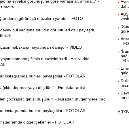
adına əvvəlcə görünüşünə görə yanaşırlar, amma...“ -
Avto
17:20
daha
azımova
ABŞ 
randenin görünüşü müzakirə yaratdı - FOTO
vasi
D
17:05
“Səs
yev pul yağışına tutuldu: görüntüləri özü paylaşdı,
görə
i sildi
A
16:47
Aria
m
- F
açın həbsxana həyatından danışdı - VİDEO
“İra
P
16:29
bağl
 yayımlanmamış filmin nüsxəsini itirdi - Hollivudda
v
- Ər
AL
Ermə
J
16:14
qald
r instaqramda bunları paylaşdılar - FOTOLAR
Doll
q
məzə
ağıldı, depressiyaya düşdüm“ - Əməkdar artist
Ceyh
16:01
tərk
n çox rahatlığınızı düşünün“ - Nuradan müğənnilərə irad
z
r instaqramda bunları paylaşdılar - FOTOLAR
ARXİ
P
15:45
nstaqramda diqqət çəkənlər - FOTOLAR
T