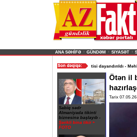
26
şın sürmürəm, saçımı
Previous
ANA SƏHİFƏ
GÜNDƏM
SIYASƏT
ayramovdan əmr
/
Trampın 400 milyonluq layihəsinin tikintisi dayand
Ötən il 
hazırlaş
Tarix 07.05.26
Sabiq sədr
Almaniyada tikinti
biznesinə başlayıb -
Şərikli bina tikir +
FOTO