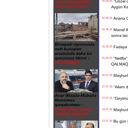
“Gözəl q
sonra universitetə
05.08.26
necə daxil olub?
Aygün K
Ariana Q
02.08.26
Manaf Ağa
01.08.26
sonra təcil
Binəqədi rayonunda
Fədayə L
01.08.26
neft buruqları
ərazisində daha bir
qanunsuz tikinti -
“Netflix“
01.08.26
FOTO/VİDEO
QALMAQ
Məşhurla
30.07.26
“Ailəm d
27.07.26
Anar Əlizadə-Mübariz
“Geyimdə
27.07.26
Mənsimov
qarşıdurması -
Kompromat savaşı
Məşhurla
24.07.26
yenidən başlayıb
Bu gün i
23.07.26