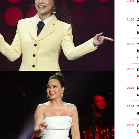
21:26
21:06
k
20:48
-
20:32
v
P
20:15
o
“
19:54
a
A
19:35
V