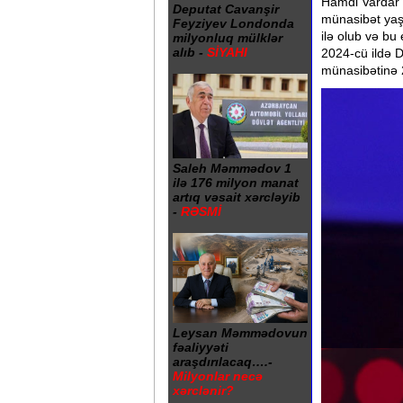
Hamdi Vardar 
Deputat Cavanşir
münasibət yaşa
Feyziyev Londonda
ilə olub və bu 
milyonluq mülklər
alıb -
SİYAHI
2024-cü ildə 
münasibətinə 
Saleh Məmmədov 1
ilə 176 milyon manat
artıq vəsait xərcləyib
-
RƏSMİ
Leysan Məmmədovun
fəaliyyəti
araşdırılacaq….-
Milyonlar necə
xərclənir?