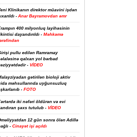
eni Klinikanın direktor müavini işdən
ıxarıldı -
Anar Bayramovdan əmr
Trampın 400 milyonluq layihəsinin
ikintisi dayandırıldı -
Məhkəmə
ərəfindən
irişi pullu edilən Ramramay
əlaləsinə qalxan yol bərbad
əziyyətdədir -
VİDEO
alayziyadan gətirilən bioloji aktiv
qida məhsullarında uyğunsuzluq
şkarlanıb -
FOTO
ərtərdə iki nəfəri öldürən və evi
yandıran şəxs tutulub -
VİDEO
Əməliyyatdan 12 gün sonra ölən Adillə
ağlı -
Cinayət işi açıldı