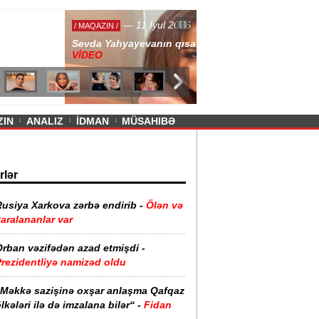
— 11 İyul 2026
ayevanın qısa ətəyi tənqid olundu -
ZIN
ANALIZ
İDMAN
MÜSAHIBƏ
rlər
usiya Xarkova zərbə endirib -
Ölən və
aralananlar var
Orban vəzifədən azad etmişdi -
Prezidentliyə namizəd oldu
“Məkkə sazişinə oxşar anlaşma Qafqaz
lkələri ilə də imzalana bilər“ -
Fidan