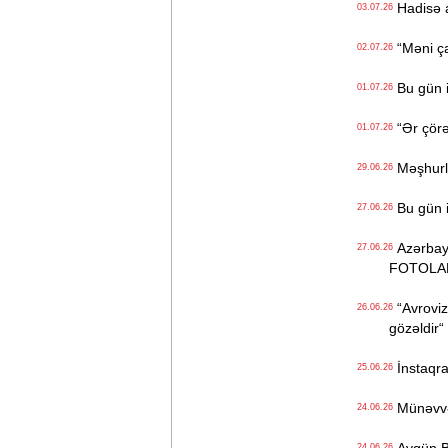
Hadisə a
03.07.26
“Məni çad
02.07.26
Bu gün i
01.07.26
“Ər çörə
01.07.26
Məşhurla
29.06.26
Bu gün i
27.06.26
Azərbayca
27.06.26
FOTOLA
“Avrovizi
26.06.26
gözəldir“
İnstaqra
25.06.26
Münəvvər 
24.06.26
24.06.26