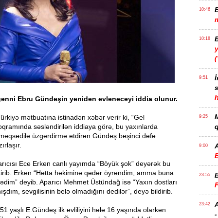
E
10:46
10:18
y
İ
9:51
h
ğənni Ebru Gündeşin yenidən evlənəcəyi iddia olunur.
ürkiyə mətbuatına istinadən xəbər verir ki, “Gel
9:25
qramında səsləndirilən iddiaya görə, bu yaxınlarda
q
əqsədilə üzgərdirmə etdirən Gündeş beşinci dəfə
rlaşır.
9:00
E
rıcısı Ece Erken canlı yayımda “Böyük şok” deyərək bu
ətirib. Erken “Hətta həkiminə qədər öyrəndim, amma buna
23:55
ədim” deyib. Aparıcı Mehmet Üstündağ isə “Yaxın dostları
ışdım, sevgilisinin belə olmadığını dedilər”, deyə bildirib.
A
23:42
51 yaşlı E.Gündeş ilk evliliyini hələ 16 yaşında olarkən
-