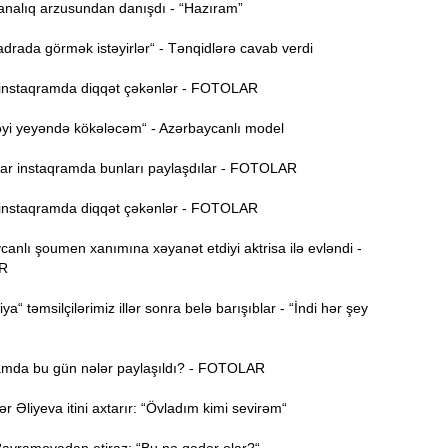
nalıq arzusundan danışdı - “Hazıram”
P
13:40
rada görmək istəyirlər“ - Tənqidlərə cavab verdi
B
13:23
nstaqramda diqqət çəkənlər - FOTOLAR
m
a
yi yeyəndə kökələcəm“ - Azərbaycanlı model
M
13:08
r instaqramda bunları paylaşdılar - FOTOLAR
P
nstaqramda diqqət çəkənlər - FOTOLAR
İ
12:54
nlı şoumen xanımına xəyanət etdiyi aktrisa ilə evləndi -
R
P
12:38
ya“ təmsilçilərimiz illər sonra belə barışıblar - “İndi hər şey
p
12:21
mda bu gün nələr paylaşıldı? - FOTOLAR
p
S
Əliyeva itini axtarır: “Övladım kimi sevirəm“
12:06