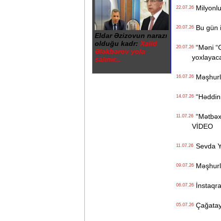
Milyonluq
22.07.26
Bu gün i
20.07.26
Eldar Əzizovun narazı
olduğu kadr:
Xalid
“Məni “Gi
20.07.26
Ələkbərov yola
yoxlayaca
salınır...
Məşhurla
16.07.26
“Həddiniz
14.07.26
“Mətbəxə
11.07.26
VİDEO
Sevda Ya
11.07.26
Məşhurla
09.07.26
İnstaqra
06.07.26
Çağatay 
05.07.26