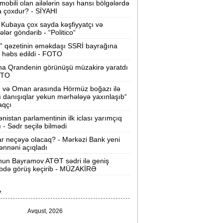
mobili olan ailələrin sayı hansı bölgələrdə
Həftəsonu güclü külək əsəcək -
 çoxdur? - SİYAHI
XƏBƏRDARLIQ
Kubaya çox sayda kəşfiyyatçı və
tələr göndərib - “Politico“
ollar neçəyə olacaq? -
Mərkəzi Bank 3
günlük məzənnəni açıqladı
” qəzetinin əməkdaşı SSRİ bayrağına
 həbs edildi - FOTO
zərbaycanda vergi borcları 4 milyard
na Qrandenin görünüşü müzakirə yaratdı
anatı keçib -
Hesabat
OTO
n və Oman arasında Hörmüz boğazı ilə
utin hakimiyyətini qorumaq tapşırığı
ı danışıqlar yekun mərhələyə yaxınlaşıb“
erib -
Rusiya elitasında FSB xofu
aqçı
nistan parlamentinin ilk iclası yarımçıq
urnalistika ixtisası üzrə qabiliyyət
ı - Sədr seçilə bilmədi
imtahanının nəticəsi:
543 nəfər məqbul
ar neçəyə olacaq? - Mərkəzi Bank yeni
iymət aldı
nnəni açıqladı
un Bayramov ATƏT sədri ilə geniş
Gəncə şəhərində 20 Yanvar abidəsi
ibdə görüş keçirib - MÜZAKİRƏ
ibillik içində -
Əbədi məşəl sönüb
(VİDEO)
V
akistan, Səudiyyə Ərəbistanı və
Avqust, 2026
ürkiyə saziş imzalayıb -
Birgə müdafiə