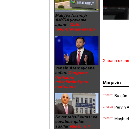
Maliyyə Nazirliyi
AAYDA yoxlama
aparır -
Ciddi
yeyintilər aşkarlanıb
Xəbərin oxunm
Vensin Azərbaycana
səfəri:
Zəngəzur
dəhlizinin
müzakirələri yeni
Maqazin
mərhələdə
Bu gün i
07.08.26
Pərvin A
07.08.26
Sovet təhsil elitası və
Məşhurla
05.08.26
cavabsız qalan
suallar:
Rektor 6 il