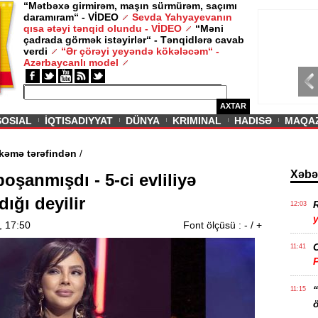
“Mətbəxə girmirəm, maşın sürmürəm, saçımı
daramıram“ - VİDEO
Sevda Yahyayevanın
/ MAQAZIN /
qısa ətəyi tənqid olundu - VİDEO
“Məni
çadrada görmək istəyirlər“ - Tənqidlərə cavab
Sevda Yahy
verdi
“Ər çörəyi yeyəndə kökələcəm“ -
VİDEO
Azərbaycanlı model
AXTAR
SOSIAL
İQTISADIYYAT
DÜNYA
KRIMINAL
HADISƏ
MAQA
ırıldı - Məhkəmə tərəfindən
/
Xəbə
boşanmışdı - 5-ci evliliyə
dığı deyilir
R
12:03
y
, 17:50
Font ölçüsü :
-
/
+
11:41
11:15
ö