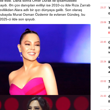
ilə edib. Daha sonra Ömər Durak ilə qısamüddətli
yıb. Ən çox danışılan evliliyi isə 2010-cu ildə Rıza Zarrab
Y
23:27
evlilikdən Alara adlı bir qızı dünyaya gəlib. Son olaraq
ç
Dubayda Murat Osman Özdemir ilə evlənən Gündeş, bu
2025-ci ildə son qoyub.
23:09
t
t
G
22:45
ş
v
M
22:24
a
T
22:02
21:43
b