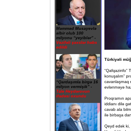
Məmməd Musayevlə
əlbir olub 100
milyonu “yeyiblər” -
Vəzifəli şəxslər həbs
edildi
Türkiyəli mü
“Qafqazinfo” T
konuşalım” pro
cavanlaşmaq m
“Qardaşımla birgə 16
milyon vermişik” -
evlənməyə hazı
Tale Heydərovun
ifadəsi oxundu
Proqramın apa
iddianı dilə g
cavab ala bilm
ilə birbaşa dan
Qeyd edək ki, 