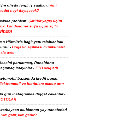
yni ofisdə fərqli iş saatları:
Yeni
model nəyi dəyişəcək?
Bakıda problem:
Çətirlər yağış üçün
ox, kondisioner suyu üçün açılır
(VİDEO)
ran Hörmüzlə bağlı yeni tələblər irəli
sürdü -
Boğazın açılması mümkünsüz
ala gəlir
Messini partlatmaq, Ronaldonu
açırmaq istəyiblər -
FTB açıqladı
Avtomobil bazarında kredit bumu:
lektromobil və hibridlərə maraq artır
Bu gün instaqramda diqqət çəkənlər -
FOTOLAR
zərbaycan klublarının yay transferləri
Kim gəlir, kim gedir?