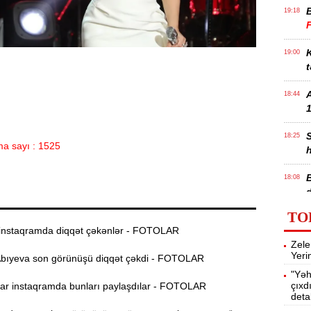
19:18
K
19:00
t
18:44
1
18:25
a sayı : 1525
B
18:08
TO
17:50
nstaqramda diqqət çəkənlər - FOTOLAR
Zele
Yeri
bıyeva son görünüşü diqqət çəkdi - FOTOLAR
17:34
"Yəh
e
çıxd
r instaqramda bunları paylaşdılar - FOTOLAR
deta