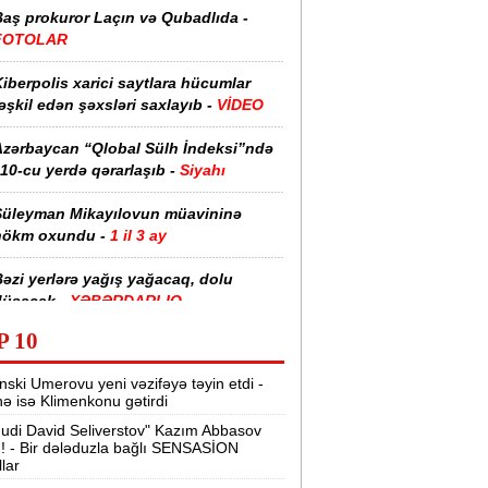
Baş prokuror Laçın və Qubadlıda -
FOTOLAR
iberpolis xarici saytlara hücumlar
əşkil edən şəxsləri saxlayıb -
VİDEO
Azərbaycan “Qlobal Sülh İndeksi”ndə
10-cu yerdə qərarlaşıb -
Siyahı
Süleyman Mikayılovun müavininə
hökm oxundu -
1 il 3 ay
əzi yerlərə yağış yağacaq, dolu
düşəcək -
XƏBƏRDARLIQ
P 10
“Kəpəz“ Hospitalında faciə:
Qadın
plastik əməliyyatdan sonra öldü
nski Umerovu yeni vəzifəyə təyin etdi -
nə isə Klimenkonu gətirdi
“Azərlotereya” yalnız uduşu reklam
udi David Seliverstov" Kazım Abbasov
dir -
Bəs uduşsuz biletlərin sayı niyə
ı! - Bir dələduzla bağlı SENSASİON
açıqlanmır?
llar