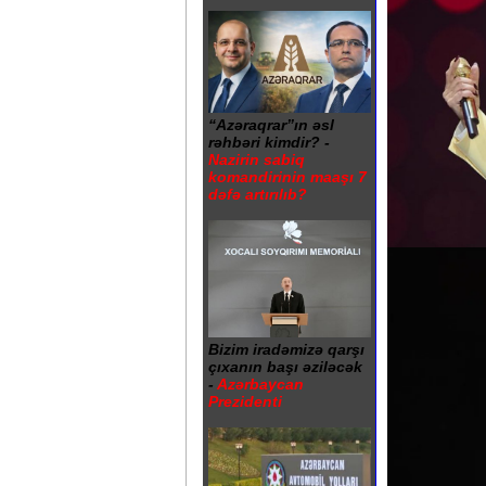
“Azəraqrar”ın əsl
rəhbəri kimdir? -
Nazirin sabiq
komandirinin maaşı 7
dəfə artırılıb?
Bizim iradəmizə qarşı
çıxanın başı əziləcək
-
Azərbaycan
Prezidenti