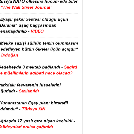
Rusiya NATO ölkəsinə hücum edə bilər
-
“The Wall Street Journal”
Azyaşlı şəkər xəstəsi olduğu üçün
“Barama“ uşaq bağçasından
ənarlaşdırılıb -
VİDEO
“Məkkə sazişi sülhün təmin olunmasını
hədəfləyən bütün ölkələr üçün açıqdır“
Ərdoğan
Gədəbəydə 3 məktəb bağlandı -
Şagird
ə müəllimlərin aqibəti necə olacaq?
arkdakı fəvvarənin hissələrini
ğurladı -
Saxlanıldı
Yunanıstanın Egey planı birtərəfli
ddımdır“ -
Türkiyə XİN
ğdaşda 17 yaşlı qıza nişan keçirildi -
alideynləri polisə çağırıldı