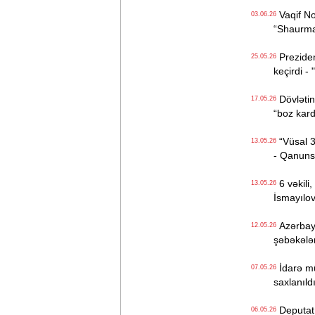
Vaqif No
03.06.26
“Shaurma“
Preziden
25.05.26
keçirdi -
Dövlətin 
17.05.26
“boz kard
“Vüsal 30
13.05.26
- Qanunsu
6 vəkili,
13.05.26
İsmayılo
Azərbayc
12.05.26
şəbəkələr
İdarə müd
07.05.26
saxlanıld
Deputat 
06.05.26