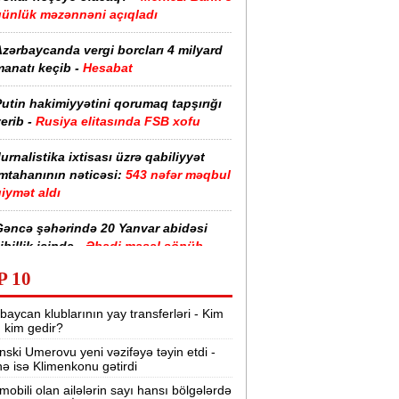
günlük məzənnəni açıqladı
zərbaycanda vergi borcları 4 milyard
anatı keçib -
Hesabat
utin hakimiyyətini qorumaq tapşırığı
erib -
Rusiya elitasında FSB xofu
urnalistika ixtisası üzrə qabiliyyət
imtahanının nəticəsi:
543 nəfər məqbul
iymət aldı
Gəncə şəhərində 20 Yanvar abidəsi
ibillik içində -
Əbədi məşəl sönüb
(VİDEO)
P 10
akistan, Səudiyyə Ərəbistanı və
baycan klublarının yay transferləri - Kim
ürkiyə saziş imzalayıb -
Birgə müdafiə
r, kim gedir?
haqqında
nski Umerovu yeni vəzifəyə təyin etdi -
nə isə Klimenkonu gətirdi
“Tarqovı”dakı yanğın məhdudlaşdırıldı
-
VİDEOLAR
mobili olan ailələrin sayı hansı bölgələrdə