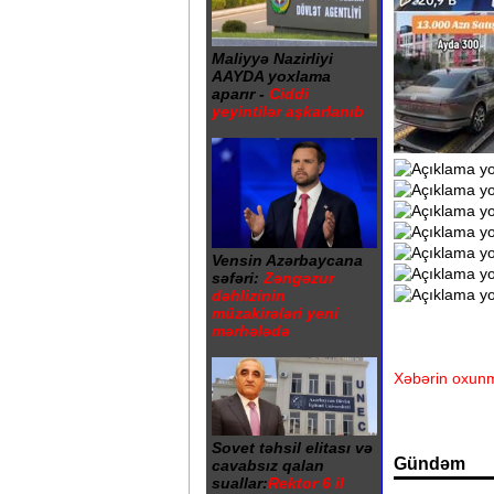
Maliyyə Nazirliyi
AAYDA yoxlama
aparır -
Ciddi
yeyintilər aşkarlanıb
Vensin Azərbaycana
səfəri:
Zəngəzur
dəhlizinin
müzakirələri yeni
mərhələdə
Xəbərin oxunm
Sovet təhsil elitası və
Gündəm
cavabsız qalan
suallar:
Rektor 6 il