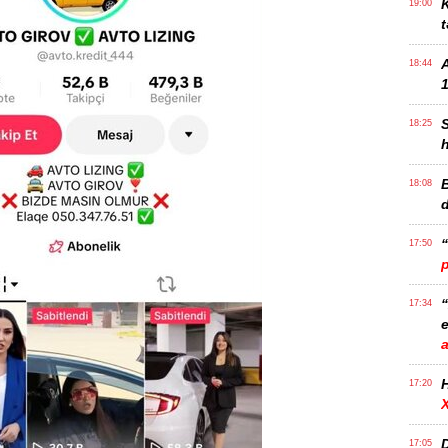
K
19:00
t
18:44
1
18:25
B
18:08
17:50
17:34
e
17:20
D
17:05