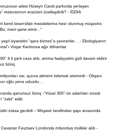
vruzovun ailəsi Hüseyn Cavid parkında yerləşən
Ə
11:36
 restoranının ərazisini özəlləşdirib? - İDDİA
ə
t kənd təsərrüfatı məsələlərinə həsr olunmuş müşavirə
A
11:19
 "Bu, məni qane etmir..."
yaşıl siyasətini “qara biznes”ə çevirənlər… - Ekologiyanın
11:04
inal”ı Vüqar Kərimova ağır ittihamlar
b
0” 4 il şərti cəza alıb, amma fəaliyyətini gizli davam etdirir
10:50
z lizinq
h
 milyonları var, qızına aliment ödəmək istəmirdi - Oliqarx
vun oğlu yenə uduzdu…
10:34
r
anda qanunsuz lizinq -“Vüsal 300“-ün adamları sosial
i “zəbt” edib
B
10:17
n
iri iclasa gecikdi – Müşavir tərəfindən qapı arxasında
ı
P
10:02
Cavanşir Feyziyev Londonda milyonluq mülklər alıb -