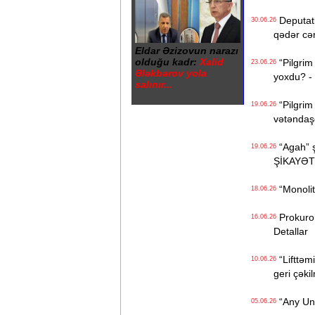
Deputatl
30.06.26
qədər cə
Eldar Əzizovun narazı
olduğu kadr:
Xalid
“Pilgrim 
23.06.26
Ələkbərov yola
yoxdu? -
salınır...
“Pilgrim 
19.06.26
vətəndaşd
“Agah” şi
19.06.26
ŞİKAYƏT
“Monolit”
18.06.26
Prokuror
16.06.26
Detallar
“Lifttəmi
10.06.26
geri çəkil
“Any Unbo
05.06.26