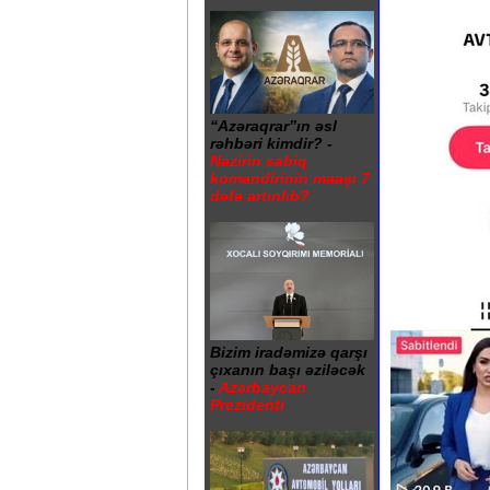
“Azəraqrar”ın əsl
rəhbəri kimdir? -
Nazirin sabiq
komandirinin maaşı 7
dəfə artırılıb?
Bizim iradəmizə qarşı
çıxanın başı əziləcək
-
Azərbaycan
Prezidenti