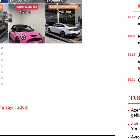
A
16:47
m
P
16:29
v
J
16:14
q
16:01
z
TO
P
15:45
a sayı : 2368
Azər
T
gəli
Zele
Yeri
15:28
Avto