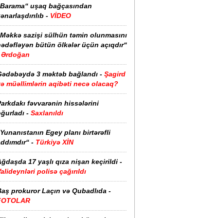
“Barama“ uşaq bağçasından
ənarlaşdırılıb -
VİDEO
“Məkkə sazişi sülhün təmin olunmasını
hədəfləyən bütün ölkələr üçün açıqdır“
Ərdoğan
Gədəbəydə 3 məktəb bağlandı -
Şagird
ə müəllimlərin aqibəti necə olacaq?
arkdakı fəvvarənin hissələrini
ğurladı -
Saxlanıldı
Yunanıstanın Egey planı birtərəfli
ddımdır“ -
Türkiyə XİN
ğdaşda 17 yaşlı qıza nişan keçirildi -
alideynləri polisə çağırıldı
Baş prokuror Laçın və Qubadlıda -
FOTOLAR