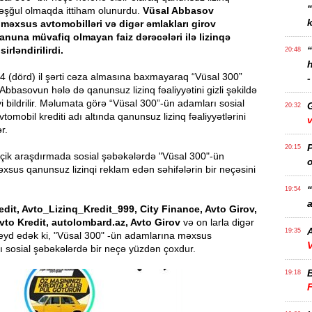
 məşğul olmaqda ittiham olunurdu.
Vüsal Abbasov
k
məxsus avtomobilləri və digər əmlakları girov
nuna müvafiq olmayan faiz dərəcələri ilə lizinqə
irləndirilirdi.
20:48
4 (dörd) il şərti cəza almasına baxmayaraq “Vüsal 300”
-
Abbasovun hələ də qanunsuz lizinq fəaliyyətini gizli şəkildə
i bildrilir. Məlumata görə “Vüsal 300”-ün adamları sosial
20:32
tomobil krediti adı altında qanunsuz lizinq fəaliyyətlərini
v
ər.
P
20:15
içik araşdırmada sosial şəbəkələrdə "Vüsal 300"-ün
o
sus qanunsuz lizinqi reklam edən səhifələrin bir neçəsini
.
“
19:54
a
edit, Avto_Lizinq_Kredit_999, City Finance, Avto Girov,
Avto Kredit, autolombard.az, Avto Girov
və on larla digər
A
19:35
Qeyd edək ki, "Vüsal 300" -ün adamlarına məxsus
V
yı sosial şəbəkələrdə bir neçə yüzdən çoxdur.
19:18