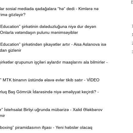
B
B
m
ar sosial mediada qadağalara “hə“ dedi - Kimlərə nə
a
rimə gözləyir?
M
13:08
Education” şirkətinin dələduzluğuna niyə dur deyən
P
 Onlarla vətəndaşın pulunu mənimsəyiblər
Education” şirkətindən şikayətlər artır - Aisa Aslanova isə
İ
12:54
an gizlənir
rkətlər qrupunun işçiləri aylardır maaşlarını ala bilmirlər -
P
12:38
p
 MTK binanın üstündə əlavə evlər tikib satır - VİDEO
12:21
p
luq Baş Gömrük İdarəsində niyə əməliyyat keçirdi? -
S
12:06
r” İstehsalat Birliyi uğrunda mübarizə - Xalid Ələkbərov
-
mir
11:52
xing” piramidasının ifşası - Yeni həbslər olacaq
b