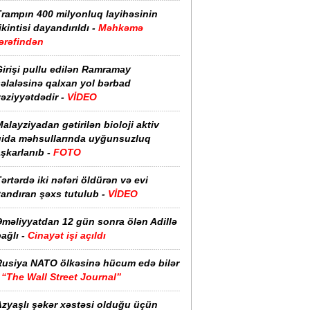
Trampın 400 milyonluq layihəsinin
ikintisi dayandırıldı -
Məhkəmə
ərəfindən
irişi pullu edilən Ramramay
əlaləsinə qalxan yol bərbad
əziyyətdədir -
VİDEO
alayziyadan gətirilən bioloji aktiv
qida məhsullarında uyğunsuzluq
şkarlanıb -
FOTO
ərtərdə iki nəfəri öldürən və evi
yandıran şəxs tutulub -
VİDEO
Əməliyyatdan 12 gün sonra ölən Adillə
ağlı -
Cinayət işi açıldı
Rusiya NATO ölkəsinə hücum edə bilər
-
“The Wall Street Journal”
Azyaşlı şəkər xəstəsi olduğu üçün