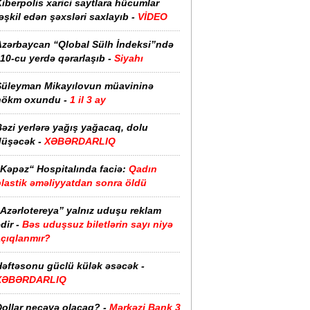
iberpolis xarici saytlara hücumlar
əşkil edən şəxsləri saxlayıb -
VİDEO
Azərbaycan “Qlobal Sülh İndeksi”ndə
10-cu yerdə qərarlaşıb -
Siyahı
Süleyman Mikayılovun müavininə
hökm oxundu -
1 il 3 ay
əzi yerlərə yağış yağacaq, dolu
düşəcək -
XƏBƏRDARLIQ
“Kəpəz“ Hospitalında faciə:
Qadın
plastik əməliyyatdan sonra öldü
“Azərlotereya” yalnız uduşu reklam
dir -
Bəs uduşsuz biletlərin sayı niyə
açıqlanmır?
Həftəsonu güclü külək əsəcək -
XƏBƏRDARLIQ
ollar neçəyə olacaq? -
Mərkəzi Bank 3