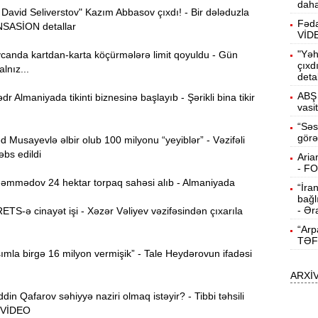
daha
avid Seliverstov" Kazım Abbasov çıxdı! - Bir dələduzla
15:13
Fəda
NSASİON detallar
ö
VİD
"Yəh
anda kartdan-karta köçürmələrə limit qoyuldu - Gün
14:59
çıxd
lnız...
deta
ç
ABŞ 
r Almaniyada tikinti biznesinə başlayıb - Şərikli bina tikir
14:43
vasi
“Səs
görə
usayevlə əlbir olub 100 milyonu “yeyiblər” - Vəzifəli
S
14:26
əbs edildi
Aria
- F
mmədov 24 hektar torpaq sahəsi alıb - Almaniyada
“İra
T
14:11
bağl
- Ər
ETS-ə cinayət işi - Xəzər Vəliyev vəzifəsindən çıxarıla
“Arp
3
13:56
TƏF
mla birgə 16 milyon vermişik” - Tale Heydərovun ifadəsi
ARXİ
P
13:40
n Qafarov səhiyyə naziri olmaq istəyir? - Tibbi təhsili
 VİDEO
13:23