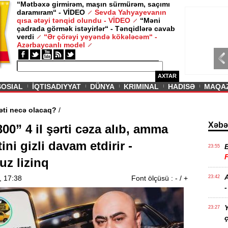
“Mətbəxə girmirəm, maşın sürmürəm, saçımı
daramıram“ - VİDEO
Sevda Yahyayevanın
/ MAQAZIN /
qısa ətəyi tənqid olundu - VİDEO
“Məni
çadrada görmək istəyirlər“ - Tənqidlərə cavab
Sevda Yahy
verdi
“Ər çörəyi yeyəndə kökələcəm“ -
VİDEO
Azərbaycanlı model
AXTAR
SOSIAL
İQTISADIYYAT
DÜNYA
KRIMINAL
HADISƏ
MAQA
rin aqibəti necə olacaq?
/
Xəbə
00” 4 il şərti cəza alıb, amma
tini gizli davam etdirir -
23:55
z lizinq
A
, 17:38
Font ölçüsü :
-
/
+
23:42
-
Y
23:27
ç