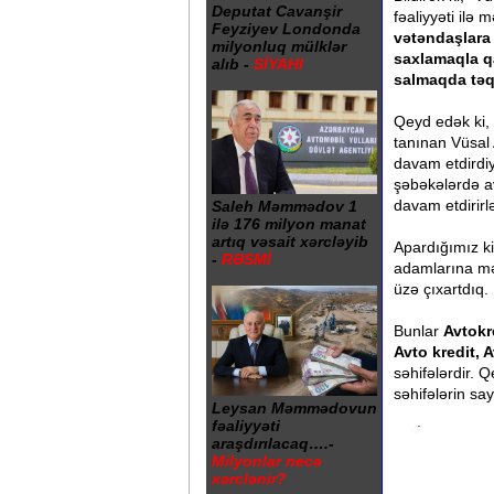
Deputat Cavanşir
fəaliyyəti ilə
Feyziyev Londonda
vətəndaşlara 
milyonluq mülklər
saxlamaqla qa
alıb -
SİYAHI
salmaqda təqs
Qeyd edək ki, 
tanınan Vüsal 
davam etdirdiy
şəbəkələrdə av
davam etdirirl
Saleh Məmmədov 1
ilə 176 milyon manat
artıq vəsait xərcləyib
Apardığımız k
-
RƏSMİ
adamlarına məx
üzə çıxartdıq
Bunlar
Avtokr
Avto kredit, 
səhifələrdir. 
səhifələrin sa
Leysan Məmmədovun
fəaliyyəti
araşdırılacaq….-
Milyonlar necə
xərclənir?