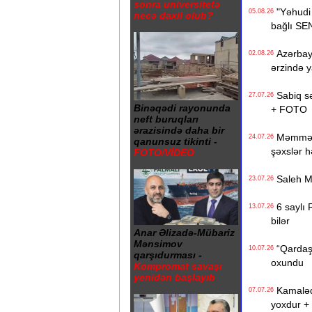
sonra universitetə
"Yəhudi D
05.08.26
necə daxil olub?
bağlı SE
Azərbayc
02.08.26
ərzində ya
Sabiq səd
27.07.26
Binəqədi rayonunda
+ FOTO
neft buruqları
ərazisində daha bir
Məmməd M
24.07.26
qanunsuz tikinti -
şəxslər h
FOTO/VİDEO
Saleh Mə
23.07.26
6 saylı R
13.07.26
bilər
Anar Əlizadə-Mübariz
Mənsimov
“Qardaşı
10.07.26
qarşıdurması -
oxundu
Kompromat savaşı
yenidən başlayıb
Kamaləddi
07.07.26
yoxdur +