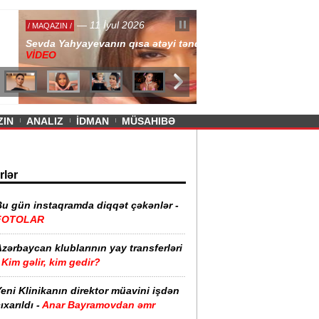
— 11 İyul 2026
ayevanın qısa ətəyi tənqid olundu -
ZIN
ANALIZ
İDMAN
MÜSAHIBƏ
rlər
Bu gün instaqramda diqqət çəkənlər -
FOTOLAR
zərbaycan klublarının yay transferləri
Kim gəlir, kim gedir?
eni Klinikanın direktor müavini işdən
ıxarıldı -
Anar Bayramovdan əmr