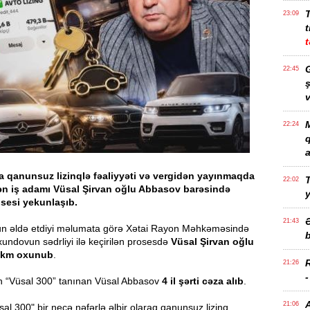
23:09
t
t
G
22:45
ş
v
M
22:24
a
 qanunsuz lizinqlə fəaliyyəti və vergidən yayınmaqda
T
22:02
lən iş adamı Vüsal Şirvan oğlu Abbasov barəsində
sesi yekunlaşıb.
21:43
un əldə etdiyi məlumata görə Xətai Rayon Məhkəməsində
b
ndovun sədrliyi ilə keçirilən prosesdə
Vüsal Şirvan oğlu
ökm oxunub
.
21:26
 “Vüsal 300” tanınan Vüsal Abbasov
4 il şərti cəza alıb
.
21:06
üsal 300" bir neçə nəfərlə əlbir olaraq qanunsuz lizinq