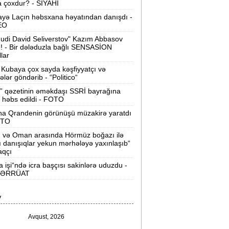
 çoxdur? - SİYAHI
Velosipedlər Azərbaycana hansı
yə Laçın həbsxana həyatından danışdı -
lkələrdən və neçəyə gətirilib -
Siyahı
EO
udi David Seliverstov" Kazım Abbasov
Pərvin Abıyeva son görünüşü diqqət
ı! - Bir dələduzla bağlı SENSASİON
llar
əkdi -
FOTOLAR
Kubaya çox sayda kəşfiyyatçı və
Bakıda 70 min manatlıq naqil
tələr göndərib - “Politico“
oğurlayan şəxs tutuldu -
VİDEO
” qəzetinin əməkdaşı SSRİ bayrağına
 həbs edildi - FOTO
amir Şərifova yeni vəzifə verildi -
na Qrandenin görünüşü müzakirə yaratdı
Prezident Sərəncam imzaladı
OTO
n və Oman arasında Hörmüz boğazı ilə
ovuzda qadın qətlə yetirildi -
Şübhəli
ı danışıqlar yekun mərhələyə yaxınlaşıb“
qardaşı oğludur
aqçı
a işi“ndə icra başçısı sakinlərə uduzdu -
9 dərəcə isti olacaq -
Sabaha olan
ƏRRÜAT
hava proqnozu
V
rezident bu səfirlərin yerini dəyişdi -
Sərəncam
Avqust, 2026