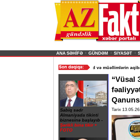
26
şın sürmürəm, saçımı
Previous
ANA SƏHİFƏ
GÜNDƏM
SIYASƏT
r“ - Ərdoğan
/
Gədəbəydə 3 məktəb bağlandı - Şagird və müəllimlə
“Vüsal 3
fəaliyyə
Qanunsu
Tarix 13.05.26
Sabiq sədr
Almaniyada tikinti
biznesinə başlayıb -
Şərikli bina tikir +
FOTO