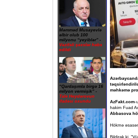
Məmməd Musayevlə
əlbir olub 100
milyonu “yeyiblər” -
Vəzifəli şəxslər həbs
edildi
Azərbaycanda
təqsirləndiri
“Qardaşımla birgə 16
məhkəmə pro
milyon vermişik” -
Tale Heydərovun
ifadəsi oxundu
AzFakt.com
-
hakim Fuad Axu
Abbasova h
Hökmə əsasən
Bildirək ki, "V