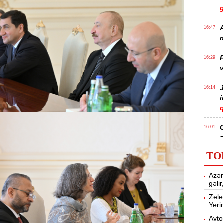
A
16:47
m
P
16:29
v
J
16:14
q
16:01
z
TO
P
15:45
Azər
T
gəli
Zele
Yeri
15:28
Avto