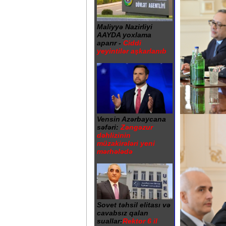
Maliyyə Nazirliyi
AAYDA yoxlama
aparır -
Ciddi
yeyintilər aşkarlanıb
Vensin Azərbaycana
səfəri:
Zəngəzur
dəhlizinin
müzakirələri yeni
mərhələdə
Sovet təhsil elitası və
cavabsız qalan
suallar:
Rektor 6 il