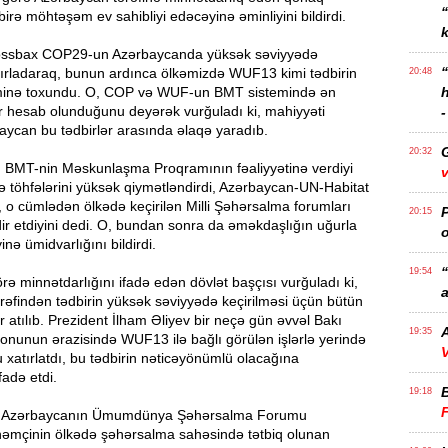
birə möhtəşəm ev sahibliyi edəcəyinə əminliyini bildirdi.
k
ossbax COP29-un Azərbaycanda yüksək səviyyədə
xatırladaraq, bunun ardınca ölkəmizdə WUF13 kimi tədbirin
20:48
əminə toxundu. O, COP və WUF-un BMT sistemində ən
r hesab olunduğunu deyərək vurğuladı ki, mahiyyəti
-
baycan bu tədbirlər arasında əlaqə yaradıb.
20:32
 BMT-nin Məskunlaşma Proqramının fəaliyyətinə verdiyi
v
ə töhfələrini yüksək qiymətləndirdi, Azərbaycan-UN-Habitat
 o cümlədən ölkədə keçirilən Milli Şəhərsalma forumları
P
20:15
ir etdiyini dedi. O, bundan sonra da əməkdaşlığın uğurla
o
ə ümidvarlığını bildirdi.
“
19:54
rə minnətdarlığını ifadə edən dövlət başçısı vurğuladı ki,
a
əfindən tədbirin yüksək səviyyədə keçirilməsi üçün bütün
r atılıb. Prezident İlham Əliyev bir neçə gün əvvəl Bakı
A
19:35
onunun ərazisində WUF13 ilə bağlı görülən işlərlə yerində
V
 xatırlatdı, bu tədbirin nəticəyönümlü olacağına
fadə etdi.
19:18
sı Azərbaycanın Ümumdünya Şəhərsalma Forumu
 həmçinin ölkədə şəhərsalma sahəsində tətbiq olunan