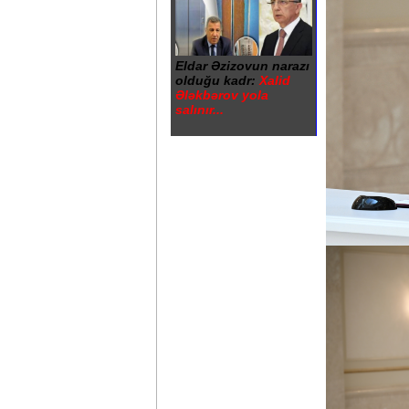
Eldar Əzizovun narazı
olduğu kadr:
Xalid
Ələkbərov yola
salınır...