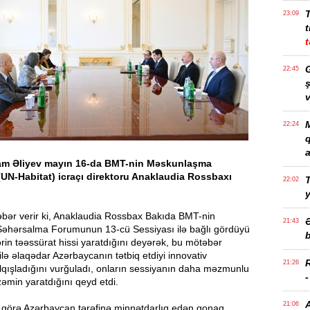
23:09
t
t
G
22:45
ş
v
M
22:24
a
ham Əliyev mayın 16-da BMT-nin Məskunlaşma
UN-Habitat) icraçı direktoru Anaklaudia Rossbaxı
T
22:02
bər verir ki, Anaklaudia Rossbax Bakıda BMT-nin
21:43
hərsalma Forumunun 13-cü Sessiyası ilə bağlı gördüyü
b
ərin təəssürat hissi yaratdığını deyərək, bu mötəbər
i ilə əlaqədar Azərbaycanın tətbiq etdiyi innovativ
21:26
lqışladığını vurğuladı, onların sessiyanın daha məzmunlu
zəmin yaratdığını qeyd etdi.
21:06
 görə Azərbaycan tərəfinə minnətdarlıq edən qonaq