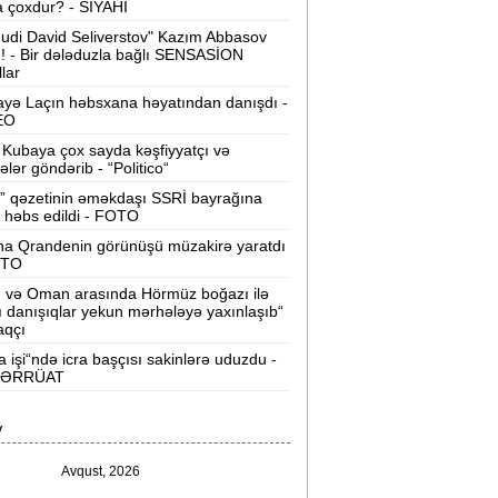
 çoxdur? - SİYAHI
Velosipedlər Azərbaycana hansı
udi David Seliverstov" Kazım Abbasov
lkələrdən və neçəyə gətirilib -
Siyahı
ı! - Bir dələduzla bağlı SENSASİON
llar
Pərvin Abıyeva son görünüşü diqqət
yə Laçın həbsxana həyatından danışdı -
EO
əkdi -
FOTOLAR
Kubaya çox sayda kəşfiyyatçı və
Bakıda 70 min manatlıq naqil
tələr göndərib - “Politico“
oğurlayan şəxs tutuldu -
VİDEO
” qəzetinin əməkdaşı SSRİ bayrağına
 həbs edildi - FOTO
amir Şərifova yeni vəzifə verildi -
na Qrandenin görünüşü müzakirə yaratdı
Prezident Sərəncam imzaladı
OTO
n və Oman arasında Hörmüz boğazı ilə
ovuzda qadın qətlə yetirildi -
Şübhəli
ı danışıqlar yekun mərhələyə yaxınlaşıb“
qardaşı oğludur
aqçı
a işi“ndə icra başçısı sakinlərə uduzdu -
9 dərəcə isti olacaq -
Sabaha olan
ƏRRÜAT
hava proqnozu
V
rezident bu səfirlərin yerini dəyişdi -
Sərəncam
Avqust, 2026