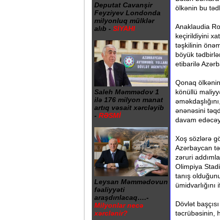
Deputat Cavanşir
ölkənin bu təd
Feyziyev Londonda
milyonluq mülklər
Anaklaudia R
alıb -
SİYAHI
keçirildiyini 
təşkilinin ön
böyük tədbirlə
etibarilə Azər
Qonaq ölkənin
Saleh Məmmədov 1
könüllü maliyy
ilə 176 milyon manat
əməkdaşlığını,
artıq vəsait xərcləyib
ənənəsini təqd
-
RƏSMİ
davam edəcəyin
Xoş sözlərə gö
Azərbaycan tər
zəruri addımla
Olimpiya Stadi
tanış olduğunu
Leysan Məmmədovun
ümidvarlığını i
fəaliyyəti
araşdırılacaq….-
Dövlət başçı
Milyonlar necə
təcrübəsinin,
xərclənir?