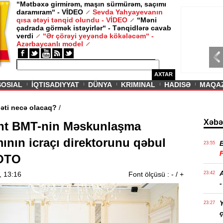
“Mətbəxə girmirəm, maşın sürmürəm, saçımı
daramıram“ - VİDEO
Sevda Yahyayevanın
/ MAQAZIN /
qısa ətəyi tənqid olundu - VİDEO
“Məni
çadrada görmək istəyirlər“ - Tənqidlərə cavab
Sevda Yahy
verdi
“Ər çörəyi yeyəndə kökələcəm“ -
VİDEO
Azərbaycanlı model
AXTAR
SOSIAL
İQTISADIYYAT
DÜNYA
KRIMINAL
HADISƏ
MAQA
üəllimlərin aqibəti necə olacaq?
/
Xəbə
nt BMT-nin Məskunlaşma
ının icraçı direktorunu qəbul
23:55
FOTO
A
, 13:16
Font ölçüsü :
-
/
+
23:42
-
Y
23:27
ç