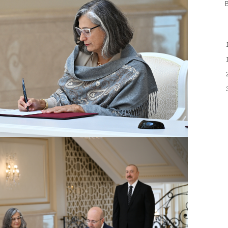
B
B
m
a
M
13:08
P
İ
12:54
P
12:38
p
12:21
p
S
12:06
-
11:52
b