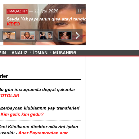
— 11 İyul 2026
ayevanın qısa ətəyi tənqid olundu -
ZIN
ANALIZ
İDMAN
MÜSAHIBƏ
rlər
Bu gün instaqramda diqqət çəkənlər -
FOTOLAR
zərbaycan klublarının yay transferləri
Kim gəlir, kim gedir?
eni Klinikanın direktor müavini işdən
ıxarıldı -
Anar Bayramovdan əmr