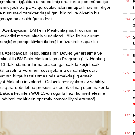
K
aşmaların, işğaldan azad edilmiş ərazilərdə postmünaqişə
19:00
işmiqyaslı bərpa və quruculuq işlərinin aparılmasının digər
t
ə nümunəvi xarakter daşıdığını bildirdi və ölkənin bu
üşməyə hazır olduğunu dedi.
18:44
1
ı Azərbaycanın BMT-nin Məskunlaşma Proqramının
əstəklədiyi məmnunluqla vurğulandı, ölkə ilə bu qurum
18:25
aşlığın perspektivləri ilə bağlı müzakirələr aparıldı.
a Azərbaycan Respublikasının Dövlət Şəhərsalma və
B
18:08
omitəsi ilə BMT-nin Məskunlaşma Proqramı (UN-Habitat)
3 Bakı standartlarına əsasən gələcəkdə keçiriləcək
ərsalma Forumun sessiyalarına ev sahibliyi üzrə
17:50
imatının birgə hazırlanmasında əməkdaşlıq etmək
ət Məktubu imzalandı. Gələcək sessiyalara ev sahibliyi
ərə qərarqəbuletmə prosesinə dəstək olmaq üçün nəzərdə
17:34
 Bakıda keçirilən WUF13-ün uğurlu hazırlıq mərhələsinə
e
növbəti tədbirlərin operativ səmərəliliyini artırmağı
17:20
D
17:05