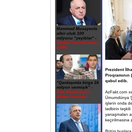
Məmməd Musayevlə
əlbir olub 100
milyonu “yeyiblər” -
Vəzifəli şəxslər həbs
edildi
Prezident İl
Proqramının (
qəbul edib.
“Qardaşımla birgə 16
milyon vermişik” -
AzFakt.com xə
Tale Heydərovun
ifadəsi oxundu
Ümumdünya Şə
işlərin onda d
tədbirin təşkil
yanaşmaları a
keçirilməsinə 
Bütün bunlara