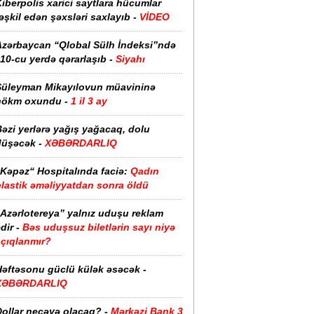
iberpolis xarici saytlara hücumlar
əşkil edən şəxsləri saxlayıb -
VİDEO
Azərbaycan “Qlobal Sülh İndeksi”ndə
10-cu yerdə qərarlaşıb -
Siyahı
Süleyman Mikayılovun müavininə
hökm oxundu -
1 il 3 ay
əzi yerlərə yağış yağacaq, dolu
düşəcək -
XƏBƏRDARLIQ
“Kəpəz“ Hospitalında faciə:
Qadın
plastik əməliyyatdan sonra öldü
“Azərlotereya” yalnız uduşu reklam
dir -
Bəs uduşsuz biletlərin sayı niyə
açıqlanmır?
Həftəsonu güclü külək əsəcək -
XƏBƏRDARLIQ
ollar neçəyə olacaq? -
Mərkəzi Bank 3