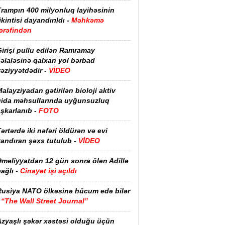
Trampın 400 milyonluq layihəsinin
ikintisi dayandırıldı -
Məhkəmə
ərəfindən
irişi pullu edilən Ramramay
əlaləsinə qalxan yol bərbad
əziyyətdədir -
VİDEO
alayziyadan gətirilən bioloji aktiv
qida məhsullarında uyğunsuzluq
şkarlanıb -
FOTO
ərtərdə iki nəfəri öldürən və evi
yandıran şəxs tutulub -
VİDEO
Əməliyyatdan 12 gün sonra ölən Adillə
ağlı -
Cinayət işi açıldı
Rusiya NATO ölkəsinə hücum edə bilər
-
“The Wall Street Journal”
Azyaşlı şəkər xəstəsi olduğu üçün