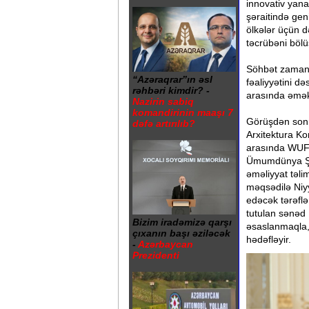
innovativ yan
şəraitində gen
ölkələr üçün d
təcrübəni böl
Söhbət zaman
“Azəraqrar”ın əsl
fəaliyyətini d
rəhbəri kimdir? -
arasında əməkd
Nazirin sabiq
komandirinin maaşı 7
Görüşdən sonr
dəfə artırılıb?
Arxitektura K
arasında WUF1
Ümumdünya Şəh
əməliyyat təl
məqsədilə Niyy
edəcək tərəfl
tutulan sənəd
Bizim iradəmizə qarşı
əsaslanmaqla, 
çıxanın başı əziləcək
hədəfləyir.
-
Azərbaycan
Prezidenti