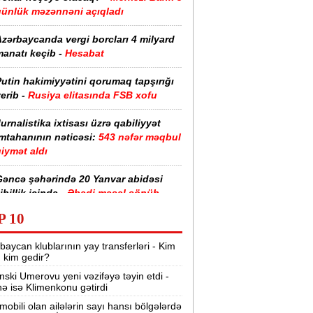
günlük məzənnəni açıqladı
zərbaycanda vergi borcları 4 milyard
anatı keçib -
Hesabat
utin hakimiyyətini qorumaq tapşırığı
erib -
Rusiya elitasında FSB xofu
urnalistika ixtisası üzrə qabiliyyət
imtahanının nəticəsi:
543 nəfər məqbul
iymət aldı
Gəncə şəhərində 20 Yanvar abidəsi
ibillik içində -
Əbədi məşəl sönüb
(VİDEO)
P 10
akistan, Səudiyyə Ərəbistanı və
baycan klublarının yay transferləri - Kim
ürkiyə saziş imzalayıb -
Birgə müdafiə
r, kim gedir?
haqqında
nski Umerovu yeni vəzifəyə təyin etdi -
nə isə Klimenkonu gətirdi
“Tarqovı”dakı yanğın məhdudlaşdırıldı
-
VİDEOLAR
mobili olan ailələrin sayı hansı bölgələrdə