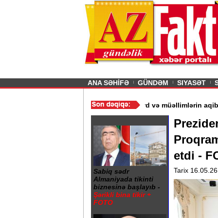
26
şın sürmürəm, saçımı
Previous
ANA SƏHİFƏ
GÜNDƏM
SIYASƏT
n açıqdır“ - Ərdoğan
/
Gədəbəydə 3 məktəb bağlandı - Şagird və m
Prezide
Proqram
etdi - 
Tarix 16.05.26
Sabiq sədr
Almaniyada tikinti
biznesinə başlayıb -
Şərikli bina tikir +
FOTO