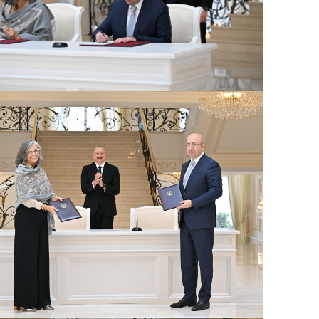
Ə
11:36
ə
A
11:19
11:04
b
10:50
h
10:34
r
B
10:17
n
P
10:02