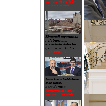
sonra universitetə
necə daxil olub?
Binəqədi rayonunda
neft buruqları
ərazisində daha bir
qanunsuz tikinti -
FOTO/VİDEO
Anar Əlizadə-Mübariz
Mənsimov
qarşıdurması -
Kompromat savaşı
yenidən başlayıb