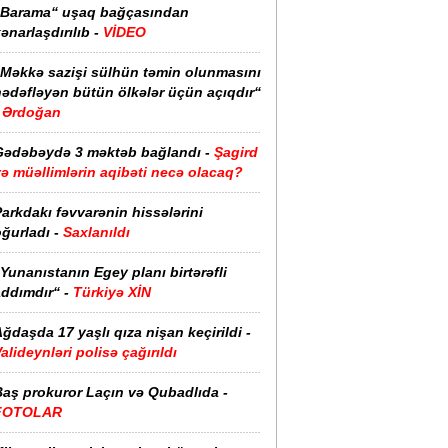
“Barama“ uşaq bağçasından
ənarlaşdırılıb -
VİDEO
“Məkkə sazişi sülhün təmin olunmasını
hədəfləyən bütün ölkələr üçün açıqdır“
Ərdoğan
Gədəbəydə 3 məktəb bağlandı -
Şagird
ə müəllimlərin aqibəti necə olacaq?
arkdakı fəvvarənin hissələrini
ğurladı -
Saxlanıldı
Yunanıstanın Egey planı birtərəfli
ddımdır“ -
Türkiyə XİN
ğdaşda 17 yaşlı qıza nişan keçirildi -
alideynləri polisə çağırıldı
Baş prokuror Laçın və Qubadlıda -
FOTOLAR