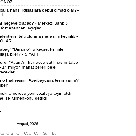
OQNOZ
“Wildberries” anbar tutumunun üçdə
balla hansı ixtisaslara qəbul olmaq olar?–
irini itirib -
21-ci hücum
AHI
ar neçəyə olacaq? - Mərkəzi Bank 3
“Sea Breeze“də mənzil qiymətləri necə
ük məzənnəni açıqladı
əyişir? -
Qiymətlər
identlərin təltifolunma mərasimi keçirilib -
OLAR
Bakıda ticarət mərkəzində FACİƏ:
liftin
abağ“ “Dinamo“nu keçsə, kiminlə
şaxtasına düşüb öldü
ılaşa bilər? - SİYAHI
uror “Atlant”ın hərracda satılmasını tələb
Pentaqondan kritik addım:
Rusiya və
 - 14 milyon manat zərəri belə
inə qarşı yeni plan
əcəklər
ino hadisəsinin Azərbaycana təsiri varmı?
axçıvan Şəhər Poliklinikasında tibbi
spert
rayış 60-80 manata satılır? -
VİDEO
nski Umerovu yeni vəzifəyə təyin etdi -
nə isə Klimenkonu gətirdi
olleclərdə ən yüksək təhsil haqqı
lan ixtisaslar -
SİYAHI
V
"Yəhudi David Seliverstov" Kazım
bbasov çıxdı! -
Bir dələduzla bağlı
Avqust, 2026
SENSASİON detallar
.e
Ç.a
Ç.
C.a
C.
Ş.
B.