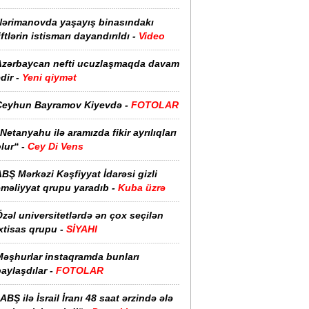
Nərimanovda yaşayış binasındakı
iftlərin istismarı dayandırıldı -
Video
Azərbaycan nefti ucuzlaşmaqda davam
dir -
Yeni qiymət
Ceyhun Bayramov Kiyevdə -
FOTOLAR
Netanyahu ilə aramızda fikir ayrılıqları
lur“ -
Cey Di Vens
BŞ Mərkəzi Kəşfiyyat İdarəsi gizli
əməliyyat qrupu yaradıb -
Kuba üzrə
zəl universitetlərdə ən çox seçilən
xtisas qrupu -
SİYAHI
Məşhurlar instaqramda bunları
aylaşdılar -
FOTOLAR
ABŞ ilə İsrail İranı 48 saat ərzində ələ