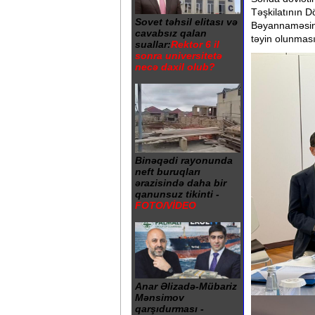
Təşkilatının D
Sovet təhsil elitası və
Bəyannaməsini 
cavabsız qalan
təyin olunması
suallar:
Rektor 6 il
sonra universitetə
necə daxil olub?
Binəqədi rayonunda
neft buruqları
ərazisində daha bir
qanunsuz tikinti -
FOTO/VİDEO
Anar Əlizadə-Mübariz
Mənsimov
qarşıdurması -