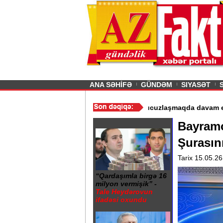
26
şın sürmürəm, saçımı
Previous
ANA SƏHİFƏ
GÜNDƏM
SIYASƏT
lərin istismarı dayandırıldı - Video
/
Azərbaycan nefti ucuzlaşmaq
Bayramov
Şurasını
Tarix 15.05.26
“Qardaşımla birgə 16
milyon vermişik” -
Tale Heydərovun
ifadəsi oxundu