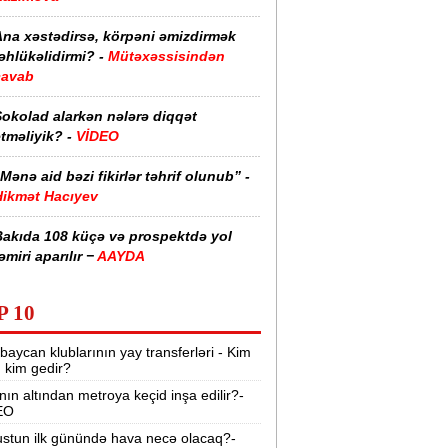
Ana xəstədirsə, körpəni əmizdirmək
əhlükəlidirmi? -
Mütəxəssisindən
cavab
Şokolad alarkən nələrə diqqət
tməliyik? -
VİDEO
Mənə aid bəzi fikirlər təhrif olunub” -
Hikmət Hacıyev
Bakıda 108 küçə və prospektdə yol
əmiri aparılır −
AAYDA
sti havada qəbul edilən bəzi dərmanlar
P 10
əsadlar törədə bilər -
VİDEO
baycan klublarının yay transferləri - Kim
üharibədə 3 400-dən çox iranlı və 18
r, kim gedir?
ABŞ hərbçisi həlak olub -
“Reuters“
nın altından metroya keçid inşa edilir?-
EO
BMT-dən dəhşətli xəbərdarlıq -
49
ilyon insan ac qala bilər
stun ilk günündə hava necə olacaq?-