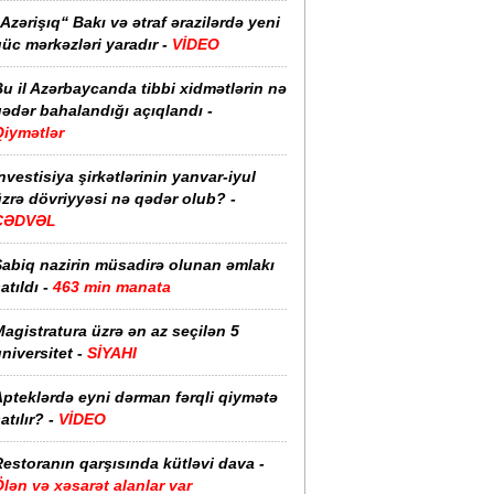
Azərişıq“ Bakı və ətraf ərazilərdə yeni
üc mərkəzləri yaradır -
VİDEO
u il Azərbaycanda tibbi xidmətlərin nə
ədər bahalandığı açıqlandı -
Qiymətlər
nvestisiya şirkətlərinin yanvar-iyul
zrə dövriyyəsi nə qədər olub? -
CƏDVƏL
Sabiq nazirin müsadirə olunan əmlakı
atıldı -
463 min manata
agistratura üzrə ən az seçilən 5
niversitet -
SİYAHI
pteklərdə eyni dərman fərqli qiymətə
atılır? -
VİDEO
estoranın qarşısında kütləvi dava -
lən və xəsarət alanlar var