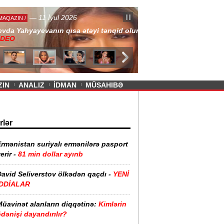
— 11 İyul 2026
ayevanın qısa ətəyi tənqid olundu -
ZIN
ANALIZ
İDMAN
MÜSAHIBƏ
rlər
rmənistan suriyalı ermənilərə pasport
erir -
81 min dollar ayırıb
David Seliverstov ölkədən qaçdı -
YENİ
İDDİALAR
Müavinət alanların diqqətinə:
Kimlərin
dənişi dayandırılır?