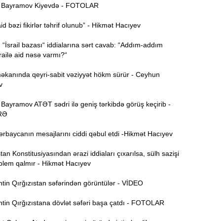
Bayramov Kiyevdə - FOTOLAR
 bəzi fikirlər təhrif olunub” - Hikmət Hacıyev
15:44
U
İsrail bazası“ iddialarına sərt cavab: “Addım-addım
railə aid nəsə varmı?“
B
15:27
anında qeyri-sabit vəziyyət hökm sürür - Ceyhun
v
ayramov ATƏT sədri ilə geniş tərkibdə görüş keçirib -
S
15:12
RƏ
l
ərbaycanın mesajlarını ciddi qəbul etdi -Hikmət Hacıyev
T
14:58
n Konstitusiyasından ərazi iddiaları çıxarılsa, sülh sazişi
blem qalmır - Hikmət Hacıyev
14:42
tin Qırğızıstan səfərindən görüntülər - VİDEO
tin Qırğızıstana dövlət səfəri başa çatdı - FOTOLAR
9
14:25
b