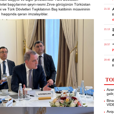
övlət başçılarının qeyri-rəsmi Zirvə görüşünün Türküstan
və Türk Dövlətləri Təşkilatının Baş katibinin müavininin
21:32
 haqqında qərarı imzalayıblar.
t
21:13
e
“
20:57
20:40
t
İ
20:25
TO
f
Azər
M
20:06
gəli
Bina
VİD
19:48
m
Avqu