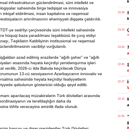
k
sal infrastrukturun gücləndirilməsi, süni intellekt və
logiyalar sahəsində birgə tədqiqat və innovasiya
S
23:39
 inkişaf etdirilməsi, insan kapitalına və rəqəmsal
k
estisiyaların artırılmasının əhəmiyyəti diqqətə çatdırılıb.
DT-yə sədrliyi çərçivəsində süni intellekt sahəsində
23:24
ə hüquqi baza yaradılması təşəbbüsü ilə çıxış etdiyi
anaşı, Təşkilatın Katibliyinin institusional və rəqəmsal
ücləndirilməsinin vacibliyi vurğulanıb.
T
23:04
şğaldan azad edilmiş ərazilərdə “ağıllı şəhər” və “ağıllı
yaları əsasında həyata keçirdiyi yenidənqurma işləri
22:45
 verilib, 2026-cı ildə Bakıda keçiriləcək Dünya
rumunun 13-cü sessiyasının Azərbaycanın innovativ və
rsalma sahəsində həyata keçirdiyi fəaliyyətlərin
İ
22:27
iyyədə qəbulunun göstəricisi olduğu qeyd edilib.
manı aparılacaq müzakirələrin Türk dövlətləri arasında
22:10
oordinasiyanın və tərəfdaşlığın daha da
a
nə töhfə verəcəyinə əminlik ifadə olunub.
21:50
g
izin başçısı və digər prezidentlər Türk Dövlətləri