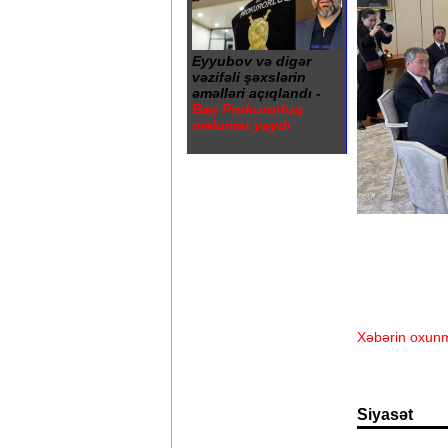
Eyyubov və digər
vəzifəli şəxslərin
əməlləri açıqlandı -
Baş Prokurorluq
məlumat yaydı
Xəbərin oxunm
Siyasət