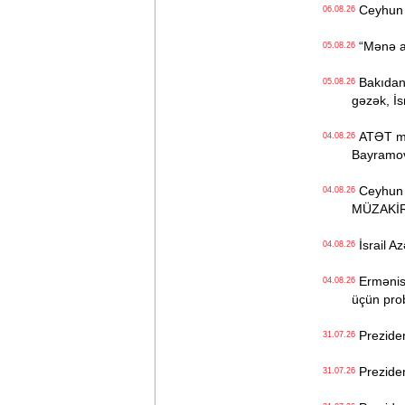
Ceyhun 
06.08.26
“Mənə aid
05.08.26
Bakıdan “
05.08.26
gəzək, İs
ATƏT mək
04.08.26
Bayramo
Ceyhun B
04.08.26
MÜZAKİ
İsrail Az
04.08.26
Ermənista
04.08.26
üçün pro
Preziden
31.07.26
Preziden
31.07.26