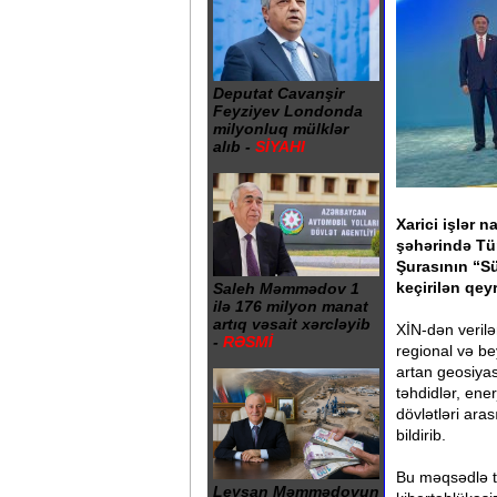
Deputat Cavanşir
Feyziyev Londonda
milyonluq mülklər
alıb -
SİYAHI
Xarici işlər 
şəhərində Türk
Şurasının “S
keçirilən qeyr
Saleh Məmmədov 1
ilə 176 milyon manat
artıq vəsait xərcləyib
XİN-dən veril
-
RƏSMİ
regional və be
artan geosiyas
təhdidlər, ener
dövlətləri ara
bildirib.
Bu məqsədlə təh
Leysan Məmmədovun