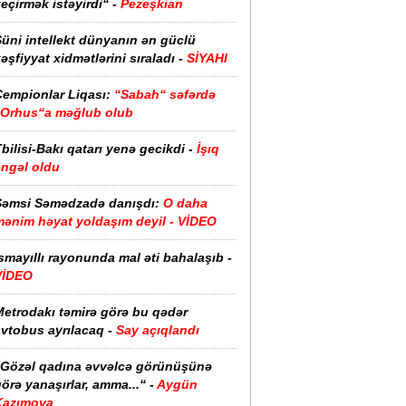
eçirmək istəyirdi“ -
Pezeşkian
üni intellekt dünyanın ən güclü
əşfiyyat xidmətlərini sıraladı -
SİYAHI
Çempionlar Liqası:
“Sabah“ səfərdə
“Orhus“a məğlub olub
bilisi-Bakı qatarı yenə gecikdi -
İşıq
əngəl oldu
Şəmsi Səmədzadə danışdı:
O daha
mənim həyat yoldaşım deyil - VİDEO
smayıllı rayonunda mal əti bahalaşıb -
VİDEO
Metrodakı təmirə görə bu qədər
vtobus ayrılacaq -
Say açıqlandı
“Gözəl qadına əvvəlcə görünüşünə
örə yanaşırlar, amma...“ -
Aygün
Kazımova