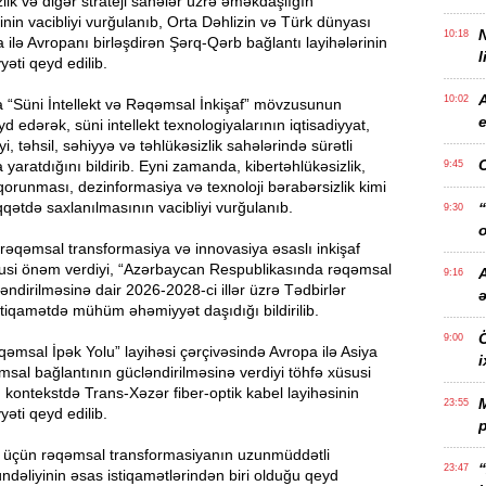
zlik və digər strateji sahələr üzrə əməkdaşlığın
inin vacibliyi vurğulanıb, Orta Dəhlizin və Türk dünyası
10:18
a ilə Avropanı birləşdirən Şərq-Qərb bağlantı layihələrinin
l
yəti qeyd edilib.
10:02
a “Süni İntellekt və Rəqəmsal İnkişaf” mövzusunun
e
yd edərək, süni intellekt texnologiyalarının iqtisadiyyat,
iyi, təhsil, səhiyyə və təhlükəsizlik sahələrində sürətli
 yaratdığını bildirib. Eyni zamanda, kibertəhlükəsizlik,
9:45
orunması, dezinformasiya və texnoloji bərabərsizlik kimi
iqqətdə saxlanılmasının vacibliyi vurğulanıb.
“
9:30
o
rəqəmsal transformasiya və innovasiya əsaslı inkişaf
susi önəm verdiyi, “Azərbaycan Respublikasında rəqəmsal
A
9:16
ləndirilməsinə dair 2026-2028-ci illər üzrə Tədbirlər
stiqamətdə mühüm əhəmiyyət daşıdığı bildirilib.
Ö
9:00
əmsal İpək Yolu” layihəsi çərçivəsində Avropa ilə Asiya
i
sal bağlantının gücləndirilməsinə verdiyi töhfə xüsusi
 kontekstdə Trans-Xəzər fiber-optik kabel layihəsinin
23:55
yəti qeyd edilib.
p
ri üçün rəqəmsal transformasiyanın uzunmüddətli
“
23:47
dəliyinin əsas istiqamətlərindən biri olduğu qeyd