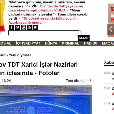
“Mətbəxə girmirəm, maşın sürmürəm, saçımı
daramıram“ - VİDEO
Sevda Yahyayevanın
/ MAQAZIN /
qısa ətəyi tənqid olundu - VİDEO
“Məni
çadrada görmək istəyirlər“ - Tənqidlərə cavab
Sevda Yahy
verdi
“Ər çörəyi yeyəndə kökələcəm“ -
VİDEO
Azərbaycanlı model
AXTAR
SOSIAL
İQTISADIYYAT
DÜNYA
KRIMINAL
HADISƏ
MAQA
da davam edir - Yeni qiymət
/
Xəbə
 TDT Xarici İşlər Nazirləri
n iclasında - Fotolar
E
12:55
v
, 16:24
Font ölçüsü :
-
/
+
12:40
12:24
ö