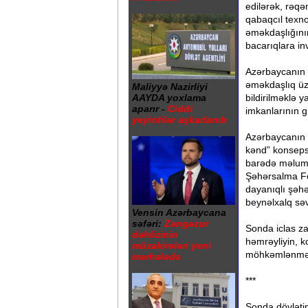
edilərək, rəqəm
qabaqcıl texno
əməkdaşlığının
bacarıqlara inv
Azərbaycanın T
əməkdaşlıq üzr
Maliyyə Nazirliyi
bildirilməklə y
AAYDA yoxlama
aparır -
Ciddi
imkanlarının g
yeyintilər aşkarlanıb
Azərbaycanın i
kənd” konsepsi
barədə məlumat
Şəhərsalma Fo
dayanıqlı şəhə
beynəlxalq səv
Vensin Azərbaycana
səfəri:
Zəngəzur
Sonda iclas za
dəhlizinin
həmrəyliyin, k
müzakirələri yeni
möhkəmlənməsi
mərhələdə
***
Sonda dövlətim