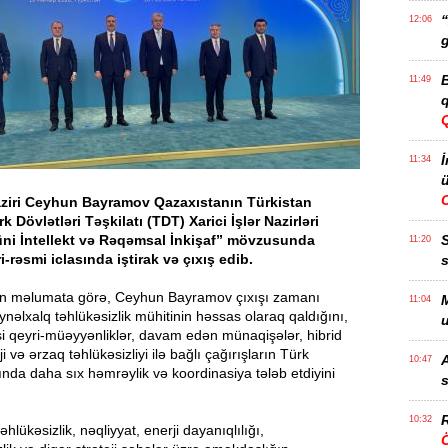
“
12:06
g
B
11:49
q
İ
11:34
ü
naziri Ceyhun Bayramov Qazaxıstanın Türkistan
 Dövlətləri Təşkilatı (TDT) Xarici İşlər Nazirləri
üni İntellekt və Rəqəmsal İnkişaf” mövzusunda
11:20
i-rəsmi iclasında iştirak və çıxış edib.
s
ən məlumata görə, Ceyhun Bayramov çıxışı zamanı
M
11:04
ynəlxalq təhlükəsizlik mühitinin həssas olaraq qaldığını,
u
i qeyri-müəyyənliklər, davam edən münaqişələr, hibrid
ji və ərzaq təhlükəsizliyi ilə bağlı çağırışların Türk
A
10:47
sında daha sıx həmrəylik və koordinasiya tələb etdiyini
s
R
10:32
lükəsizlik, nəqliyyat, enerji dayanıqlılığı,
Ö