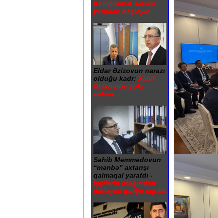
Kompromat savaşı
yenidən başlayıb
Eldar Əzizovun narazı
olduğu kadr:
Xalid
Ələkbərov yola
salınır...
Sahib Məmmədovun
“mənbə” axtarışı
qalmaqal yaratdı -
İşçilərin otağından
dinləyici qurğu tapılıb