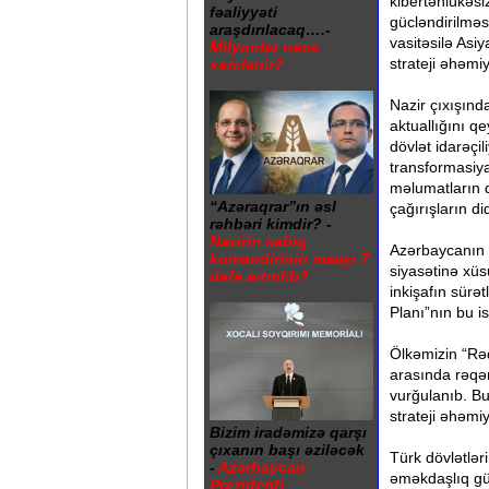
kibertəhlükəsi
fəaliyyəti
gücləndirilməs
araşdırılacaq….-
vasitəsilə Asiy
Milyonlar necə
strateji əhəmiy
xərclənir?
Nazir çıxışınd
aktuallığını qe
dövlət idarəçil
transformasiya
məlumatların q
“Azəraqrar”ın əsl
çağırışların d
rəhbəri kimdir? -
Nazirin sabiq
Azərbaycanın 
komandirinin maaşı 7
siyasətinə xü
dəfə artırılıb?
inkişafın sürət
Planı”nın bu i
Ölkəmizin “Rəq
arasında rəqəm
vurğulanıb. Bu
strateji əhəmiy
Bizim iradəmizə qarşı
çıxanın başı əziləcək
Türk dövlətlə
-
Azərbaycan
əməkdaşlıq gün
Prezidenti