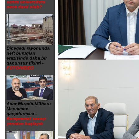
sonra universitetə
necə daxil olub?
Binəqədi rayonunda
neft buruqları
ərazisində daha bir
qanunsuz tikinti -
FOTO/VİDEO
Anar Əlizadə-Mübariz
Mənsimov
qarşıdurması -
Kompromat savaşı
yenidən başlayıb