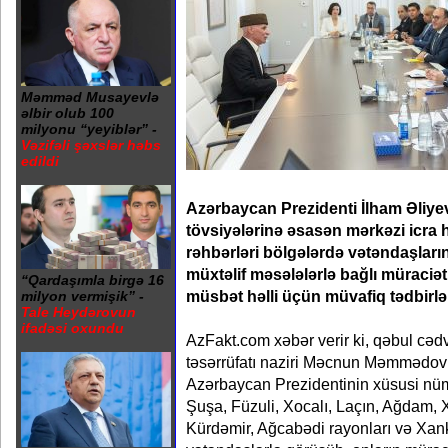
Məmməd Musayevlə
əlbir olub 100
milyonu “yeyiblər” -
Vəzifəli şəxslər həbs
edildi
Azərbaycan Prezidenti İlham Əliyev
tövsiyələrinə əsasən mərkəzi icra 
rəhbərləri bölgələrdə vətəndaşların
müxtəlif məsələlərlə bağlı müraciət,
“Qardaşımla birgə 16
müsbət həlli üçün müvafiq tədbirlər
milyon vermişik” -
Tale Heydərovun
ifadəsi oxundu
AzFakt.com xəbər verir ki, qəbul cə
təsərrüfatı naziri Məcnun Məmmədo
Azərbaycan Prezidentinin xüsusi nü
Şuşa, Füzuli, Xocalı, Laçın, Ağdam,
Kürdəmir, Ağcabədi rayonları və Xan