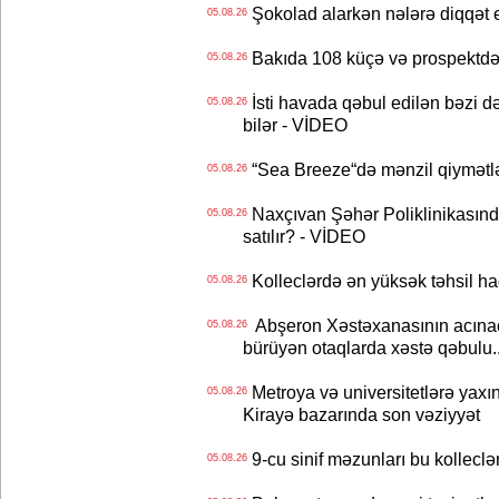
Şokolad alarkən nələrə diqqət 
05.08.26
Bakıda 108 küçə və prospektdə 
05.08.26
İsti havada qəbul edilən bəzi d
05.08.26
bilər - VİDEO
“Sea Breeze“də mənzil qiymətlər
05.08.26
Naxçıvan Şəhər Poliklinikasında
05.08.26
satılır? - VİDEO
Kolleclərdə ən yüksək təhsil haq
05.08.26
Abşeron Xəstəxanasının acınaca
05.08.26
bürüyən otaqlarda xəstə qəbulu..
Metroya və universitetlərə yaxın
05.08.26
Kirayə bazarında son vəziyyət
9-cu sinif məzunları bu kolleclə
05.08.26