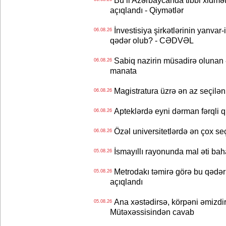
açıqlandı - Qiymətlər
İnvestisiya şirkətlərinin yanvar-
06.08.26
qədər olub? - CƏDVƏL
Sabiq nazirin müsadirə olunan ə
06.08.26
manata
Magistratura üzrə ən az seçilən 
06.08.26
Apteklərdə eyni dərman fərqli q
06.08.26
Özəl universitetlərdə ən çox seç
06.08.26
İsmayıllı rayonunda mal əti ba
05.08.26
Metrodakı təmirə görə bu qədər 
05.08.26
açıqlandı
Ana xəstədirsə, körpəni əmizdir
05.08.26
Mütəxəssisindən cavab