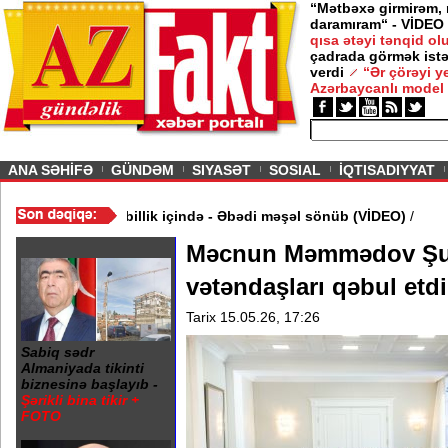
“Mətbəxə girmirəm,
daramıram“ - VİDEO
qısa ətəyi tənqid o
çadrada görmək istə
verdi
“Ər çörəyi 
Azərbaycanlı model
ious
ANA SƏHİFƏ
GÜNDƏM
SIYASƏT
SOSIAL
İQTISADIYYAT
əhərində 20 Yanvar abidəsi zibillik içində - Əbədi məşəl sönüb (
Məcnun Məmmədov Ş
vətəndaşları qəbul et
Tarix 15.05.26, 17:26
Sabiq sədr
Almaniyada tikinti
biznesinə başlayıb -
Şərikli bina tikir +
FOTO