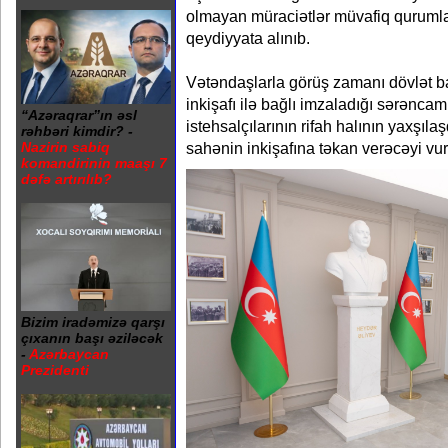
olmayan müraciətlər müvafiq qurumla
qeydiyyata alınıb.
Vətəndaşlarla görüş zamanı dövlət ba
inkişafı ilə bağlı imzaladığı sərəncam
“Azəraqrar”ın əsl
istehsalçılarının rifah halının yaxşıl
rəhbəri kimdir? -
sahənin inkişafına təkan verəcəyi vu
Nazirin sabiq
komandirinin maaşı 7
dəfə artırılıb?
Bizim iradəmizə qarşı
çıxanın başı əziləcək
-
Azərbaycan
Prezidenti