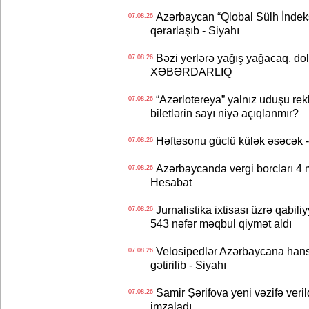
Azərbaycan “Qlobal Sülh İndek
07.08.26
qərarlaşıb - Siyahı
Bəzi yerlərə yağış yağacaq, do
07.08.26
XƏBƏRDARLIQ
“Azərlotereya” yalnız uduşu rek
07.08.26
biletlərin sayı niyə açıqlanmır?
Həftəsonu güclü külək əsəcə
07.08.26
Azərbaycanda vergi borcları 4 m
07.08.26
Hesabat
Jurnalistika ixtisası üzrə qabiliy
07.08.26
543 nəfər məqbul qiymət aldı
Velosipedlər Azərbaycana hans
07.08.26
gətirilib - Siyahı
Samir Şərifova yeni vəzifə veri
07.08.26
imzaladı