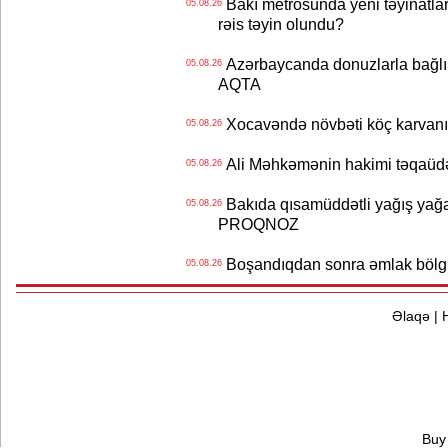
Bakı metrosunda yeni təyinatlar
05.08.26
rəis təyin olundu?
Azərbaycanda donuzlarla bağlı m
05.08.26
AQTA
Xocavəndə növbəti köç karvanı
05.08.26
Ali Məhkəmənin hakimi təqaüdə
05.08.26
Bakıda qısamüddətli yağış yağa
05.08.26
PROQNOZ
Boşandıqdan sonra əmlak bölgü
05.08.26
Əlaqə
|
Buy 