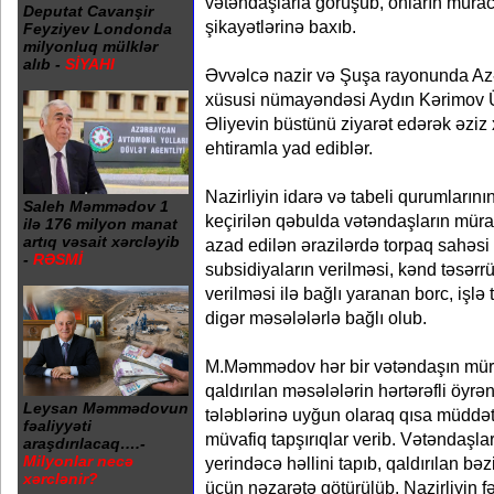
vətəndaşlarla görüşüb, onların müraciə
Deputat Cavanşir
şikayətlərinə baxıb.
Feyziyev Londonda
milyonluq mülklər
alıb -
SİYAHI
Əvvəlcə nazir və Şuşa rayonunda Az
xüsusi nümayəndəsi Aydın Kərimov 
Əliyevin büstünü ziyarət edərək əziz 
ehtiramla yad ediblər.
Nazirliyin idarə və tabeli qurumlarının 
Saleh Məmmədov 1
keçirilən qəbulda vətəndaşların müra
ilə 176 milyon manat
artıq vəsait xərcləyib
azad edilən ərazilərdə torpaq sahəsi
-
RƏSMİ
subsidiyaların verilməsi, kənd təsərrüf
verilməsi ilə bağlı yaranan borc, işlə
digər məsələlərlə bağlı olub.
M.Məmmədov hər bir vətəndaşın mürac
qaldırılan məsələlərin hərtərəfli öyrə
Leysan Məmmədovun
tələblərinə uyğun olaraq qısa müddət
fəaliyyəti
müvafiq tapşırıqlar verib. Vətəndaşlar
araşdırılacaq….-
Milyonlar necə
yerindəcə həllini tapıb, qaldırılan bə
xərclənir?
üçün nəzarətə götürülüb. Nazirliyin fə