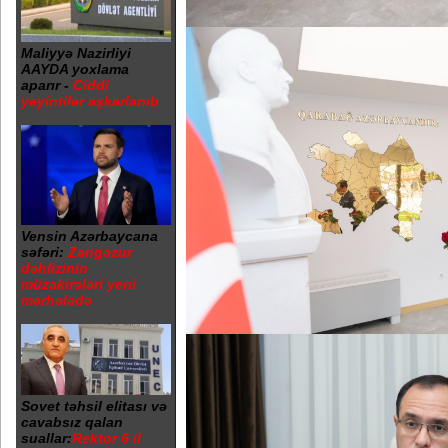
Maliyyə Nazirliyi
AAYDA yoxlama
aparır -
Ciddi
yeyintilər aşkarlanıb
Vensin Azərbaycana
səfəri:
Zəngəzur
dəhlizinin
müzakirələri yeni
mərhələdə
Sovet təhsil elitası və
cavabsız qalan
suallar:
Rektor 6 il