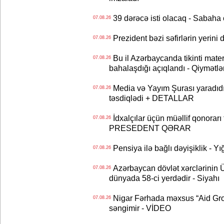
39 dərəcə isti olacaq - Sabaha
07.08.26
Prezident bəzi səfirlərin yeri
07.08.26
Bu il Azərbaycanda tikinti mater
07.08.26
bahalaşdığı açıqlandı - Qiymətlə
Media və Yayım Şurası yaradıdı 
07.08.26
təsdiqlədi + DETALLAR
İdxalçılar üçün müəllif qonorarı
07.08.26
PRESEDENT QƏRAR
Pensiya ilə bağlı dəyişiklik - Yı
07.08.26
Azərbaycan dövlət xərclərinin
07.08.26
dünyada 58-ci yerdədir - Siyahı
Nigar Fərhada məxsus “Aid Grou
07.08.26
səngimir - VİDEO