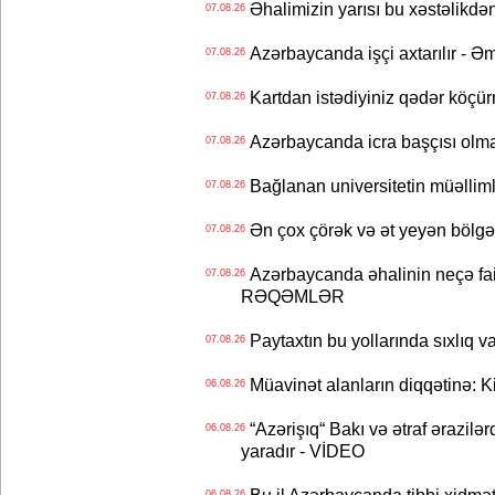
Əhalimizin yarısı bu xəstəlikdən
07.08.26
Azərbaycanda işçi axtarılır - Ə
07.08.26
Kartdan istədiyiniz qədər köçür
07.08.26
Azərbaycanda icra başçısı olma
07.08.26
Bağlanan universitetin müəllimlər
07.08.26
Ən çox çörək və ət yeyən bölgə
07.08.26
Azərbaycanda əhalinin neçə faizi 
07.08.26
RƏQƏMLƏR
Paytaxtın bu yollarında sıxlıq v
07.08.26
Müavinət alanların diqqətinə: Ki
06.08.26
“Azərişıq“ Bakı və ətraf ərazilə
06.08.26
yaradır - VİDEO
Bu il Azərbaycanda tibbi xidmət
06.08.26