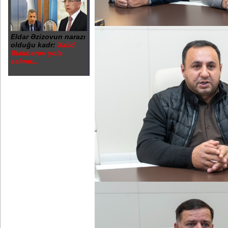
Eldar Əzizovun narazı
olduğu kadr:
Xalid
Ələkbərov yola
salınır...