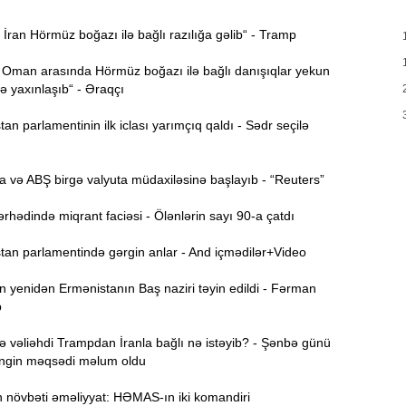
T
17:35
ran Hörmüz boğazı ilə bağlı razılığa gəlib“ - Tramp
e
 Oman arasında Hörmüz boğazı ilə bağlı danışıqlar yekun
17:20
 yaxınlaşıb“ - Əraqçı
v
x
n parlamentinin ilk iclası yarımçıq qaldı - Sədr seçilə
17:03
 və ABŞ birgə valyuta müdaxiləsinə başlayıb - “Reuters”
N
16:47
hədində miqrant faciəsi - Ölənlərin sayı 90-a çatdı
an parlamentində gərgin anlar - And içmədilər+Video
İ
16:29
i
 yenidən Ermənistanın Baş naziri təyin edildi - Fərman
b
“
16:14
 vəliəhdi Trampdan İranla bağlı nə istəyib? - Şənbə günü
ç
əngin məqsədi məlum oldu
M
16:00
n növbəti əməliyyat: HƏMAS-ın iki komandiri
a