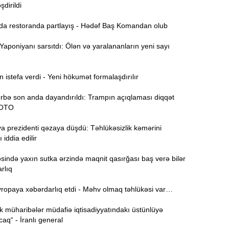
şdirildi
 restoranda partlayış - Hədəf Baş Komandan olub
15:44
U
aponiyanı sarsıtdı: Ölən və yaralananların yeni sayı
B
15:27
istefa verdi - Yeni hökumət formalaşdırılır
rbə son anda dayandırıldı: Trampın açıqlaması diqqət
FOTO
S
15:12
l
a prezidenti qəzaya düşdü: Təhlükəsizlik kəmərini
 iddia edilir
T
14:58
ində yaxın sutka ərzində maqnit qasırğası baş verə bilər
rlıq
14:42
opaya xəbərdarlıq etdi - Məhv olmaq təhlükəsi var…
 müharibələr müdafiə iqtisadiyyatındakı üstünlüyə
9
14:25
aq“ - İranlı general
b