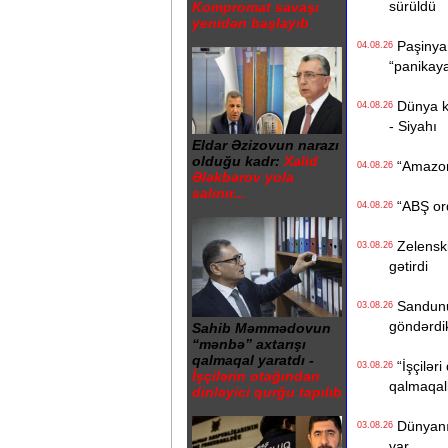
sürüldü
Kompromat savaşı
yenidən başlayıb
Paşinyan
04.08.26
“panikay
Dünya kən
04.08.26
- Siyahı
Eldar Əzizovun narazı
olduğu kadr:
Xalid
“Amazon“ 
04.08.26
Ələkbərov yola
salınır...
“ABŞ ordu
04.08.26
Zelenski 
03.08.26
gətirdi
Sandunun
03.08.26
göndərdi
Sahib Məmmədovun
“mənbə” axtarışı
qalmaqal yaratdı -
“İşçiləri
03.08.26
İşçilərin otağından
qalmaqall
dinləyici qurğu tapılıb
Dünyanın 
03.08.26
var