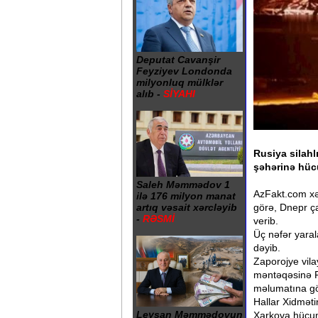
Deputat Cavanşir
Feyziyev Londonda
milyonluq mülklər
alıb -
SİYAHI
Rusiya silahl
şəhərinə hüc
Saleh Məmmədov 1
AzFakt.com xəb
ilə 176 milyon manat
görə, Dnepr ç
artıq vəsait xərcləyib
-
RƏSMİ
verib.
Üç nəfər yaral
dəyib.
Zaporojye vil
məntəqəsinə Ru
məlumatına gö
Hallar Xidmət
Leysan Məmmədovun
Xarkova hücum