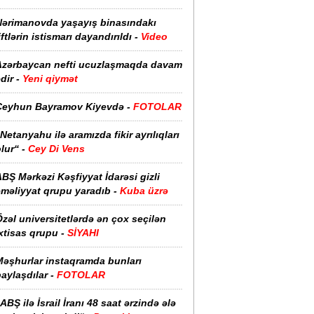
Nərimanovda yaşayış binasındakı
iftlərin istismarı dayandırıldı -
Video
Azərbaycan nefti ucuzlaşmaqda davam
dir -
Yeni qiymət
Ceyhun Bayramov Kiyevdə -
FOTOLAR
Netanyahu ilə aramızda fikir ayrılıqları
lur“ -
Cey Di Vens
BŞ Mərkəzi Kəşfiyyat İdarəsi gizli
əməliyyat qrupu yaradıb -
Kuba üzrə
zəl universitetlərdə ən çox seçilən
xtisas qrupu -
SİYAHI
Məşhurlar instaqramda bunları
aylaşdılar -
FOTOLAR
ABŞ ilə İsrail İranı 48 saat ərzində ələ