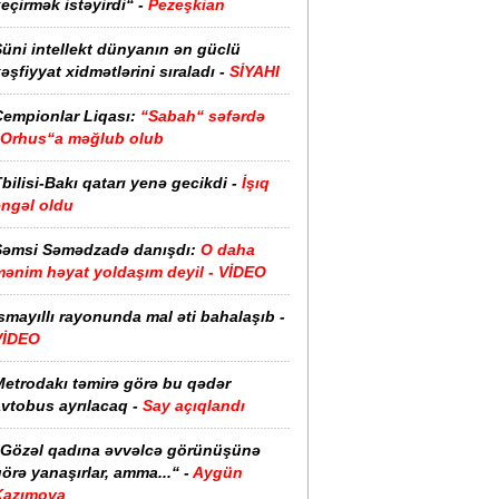
eçirmək istəyirdi“ -
Pezeşkian
üni intellekt dünyanın ən güclü
əşfiyyat xidmətlərini sıraladı -
SİYAHI
Çempionlar Liqası:
“Sabah“ səfərdə
“Orhus“a məğlub olub
bilisi-Bakı qatarı yenə gecikdi -
İşıq
əngəl oldu
Şəmsi Səmədzadə danışdı:
O daha
mənim həyat yoldaşım deyil - VİDEO
smayıllı rayonunda mal əti bahalaşıb -
VİDEO
Metrodakı təmirə görə bu qədər
vtobus ayrılacaq -
Say açıqlandı
“Gözəl qadına əvvəlcə görünüşünə
örə yanaşırlar, amma...“ -
Aygün
Kazımova