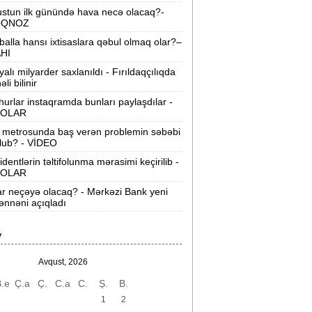
stun ilk günündə hava necə olacaq?-
“Wildberries” anbar tutumunun üçdə
OQNOZ
irini itirib -
21-ci hücum
balla hansı ixtisaslara qəbul olmaq olar?–
AHI
“Sea Breeze“də mənzil qiymətləri necə
yalı milyarder saxlanıldı - Fırıldaqçılıqda
əyişir? -
Qiymətlər
li bilinir
urlar instaqramda bunları paylaşdılar -
Bakıda ticarət mərkəzində FACİƏ:
liftin
OLAR
şaxtasına düşüb öldü
 metrosunda baş verən problemin səbəbi
lub? - VİDEO
Pentaqondan kritik addım:
Rusiya və
inə qarşı yeni plan
identlərin təltifolunma mərasimi keçirilib -
OLAR
axçıvan Şəhər Poliklinikasında tibbi
ar neçəyə olacaq? - Mərkəzi Bank yeni
rayış 60-80 manata satılır? -
VİDEO
nnəni açıqladı
olleclərdə ən yüksək təhsil haqqı
V
lan ixtisaslar -
SİYAHI
Avqust, 2026
"Yəhudi David Seliverstov" Kazım
.e
Ç.a
Ç.
C.a
C.
Ş.
B.
bbasov çıxdı! -
Bir dələduzla bağlı
SENSASİON detallar
1
2