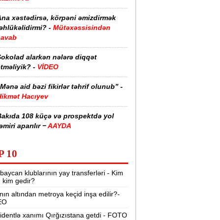
Ana xəstədirsə, körpəni əmizdirmək
əhlükəlidirmi? -
Mütəxəssisindən
cavab
Şokolad alarkən nələrə diqqət
tməliyik? -
VİDEO
Mənə aid bəzi fikirlər təhrif olunub” -
Hikmət Hacıyev
Bakıda 108 küçə və prospektdə yol
əmiri aparılır −
AAYDA
sti havada qəbul edilən bəzi dərmanlar
P 10
əsadlar törədə bilər -
VİDEO
baycan klublarının yay transferləri - Kim
üharibədə 3 400-dən çox iranlı və 18
r, kim gedir?
ABŞ hərbçisi həlak olub -
“Reuters“
nın altından metroya keçid inşa edilir?-
EO
BMT-dən dəhşətli xəbərdarlıq -
49
ilyon insan ac qala bilər
identlə xanımı Qırğızıstana getdi - FOTO