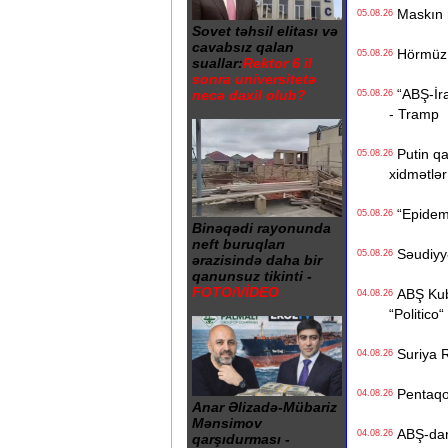
Maskın ra
05.08.26
Sovet təhsil elitası və
cavabsız qalan
Hörmüz b
05.08.26
suallar:
Rektor 6 il
sonra universitetə
“ABŞ-İran
necə daxil olub?
05.08.26
- Tramp
Putin qa
05.08.26
xidmətlər 
“Epidemi
05.08.26
Binəqədi rayonunda
neft buruqları
Səudiyyə 
05.08.26
ərazisində daha bir
qanunsuz tikinti -
FOTO/VİDEO
ABŞ Kuba
04.08.26
“Politico“
Suriya Ru
04.08.26
Pentaqon
04.08.26
Anar Əlizadə-Mübariz
Mənsimov
ABŞ-dan İ
04.08.26
qarşıdurması -