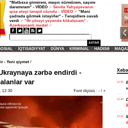
“Mətbəxə girmirəm, maşın sürmürəm, saçımı
daramıram“ - VİDEO
Sevda Yahyayevanın
/ MAQAZIN /
qısa ətəyi tənqid olundu - VİDEO
“Məni
çadrada görmək istəyirlər“ - Tənqidlərə cavab
Sevda Yahy
verdi
“Ər çörəyi yeyəndə kökələcəm“ -
VİDEO
Azərbaycanlı model
AXTAR
SOSIAL
İQTISADIYYAT
DÜNYA
KRIMINAL
HADISƏ
MAQA
am edir - Yeni qiymət
/
Xəbə
Ukraynaya zərbə endirdi -
alanlar var
E
12:55
v
, 12:30
Font ölçüsü :
-
/
+
12:40
12:24
ö