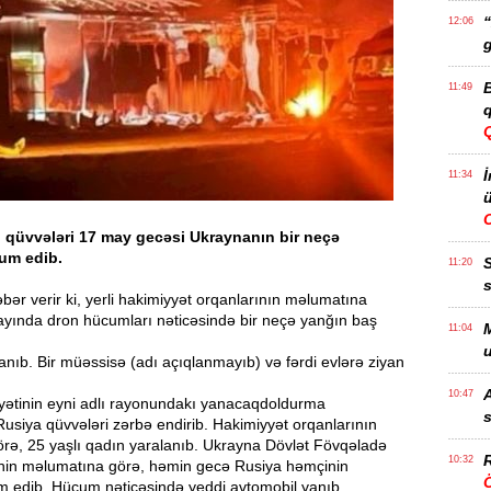
“
12:06
g
B
11:49
q
İ
11:34
ü
ı qüvvələri 17 may gecəsi Ukraynanın bir neçə
um edib.
11:20
s
ər verir ki, yerli hakimiyyət orqanlarının məlumatına
ayında dron hücumları nəticəsində bir neçə yanğın baş
M
11:04
u
anıb. Bir müəssisə (adı açıqlanmayıb) və fərdi evlərə ziyan
A
10:47
ayətinin eyni adlı rayonundakı yanacaqdoldurma
s
siya qüvvələri zərbə endirib. Hakimiyyət orqanlarının
rə, 25 yaşlı qadın yaralanıb. Ukrayna Dövlət Fövqəladə
R
10:32
inin məlumatına görə, həmin gecə Rusiya həmçinin
Ö
 edib. Hücum nəticəsində yeddi avtomobil yanıb.