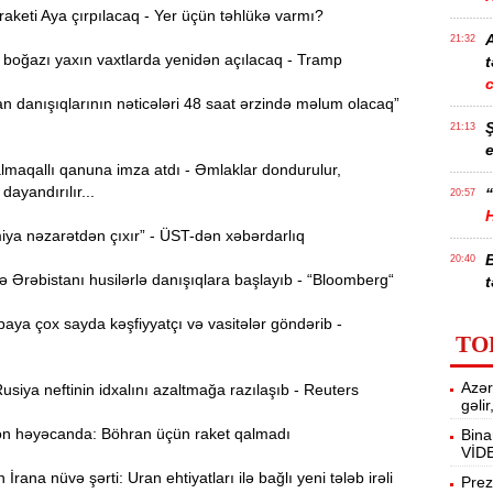
keti Aya çırpılacaq - Yer üçün təhlükə varmı?
21:32
oğazı yaxın vaxtlarda yenidən açılacaq - Tramp
t
 danışıqlarının nəticələri 48 saat ərzində məlum olacaq”
21:13
e
lmaqallı qanuna imza atdı - Əmlaklar dondurulur,
dayandırılır...
“
20:57
ya nəzarətdən çıxır” - ÜST-dən xəbərdarlıq
20:40
Ərəbistanı husilərlə danışıqlara başlayıb - “Bloomberg“
t
ya çox sayda kəşfiyyatçı və vasitələr göndərib -
İ
20:25
TO
f
Azər
siya neftinin idxalını azaltmağa razılaşıb - Reuters
M
20:06
gəli
 həyəcanda: Böhran üçün raket qalmadı
Bina
VİD
19:48
rana nüvə şərti: Uran ehtiyatları ilə bağlı yeni tələb irəli
m
Prez