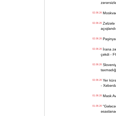
zərərsizlə
Moskvada
02.08.26
Zəlzələ Y
02.08.26
açıqlandı
Paşinyan 
02.08.26
İrana zə
02.08.26
çəkdi - 
Sloveniy
02.08.26
taxmadığı
Yer kürəs
02.08.26
- Xəbərda
Mask Avr
01.08.26
“Gələcək
01.08.26
əsaslanac