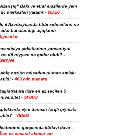
Azərişıq“ Bakı və ətraf ərazilərdə yeni
üc mərkəzləri yaradır -
VİDEO
u il Azərbaycanda tibbi xidmətlərin nə
ədər bahalandığı açıqlandı -
Qiymətlər
nvestisiya şirkətlərinin yanvar-iyul
zrə dövriyyəsi nə qədər olub? -
CƏDVƏL
Sabiq nazirin müsadirə olunan əmlakı
atıldı -
463 min manata
agistratura üzrə ən az seçilən 5
niversitet -
SİYAHI
pteklərdə eyni dərman fərqli qiymətə
atılır? -
VİDEO
estoranın qarşısında kütləvi dava -
lən və xəsarət alanlar var