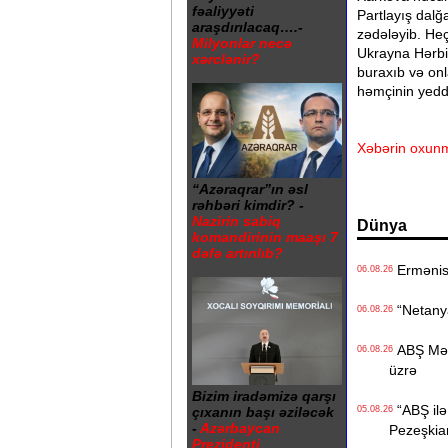
fəaliyyəti
Partlayış dalğa
araşdırılacaq….-
zədələyib. He
Milyonlar necə
Ukrayna Hərbi 
xərclənir?
buraxıb və onl
həmçinin yedd
Xəbərin oxunm
“Azəraqrar”ın əsl
rəhbəri kimdir? -
Nazirin sabiq
Dünya
komandirinin maaşı 7
dəfə artırılıb?
Ermənista
06.08.26
“Netanyah
06.08.26
ABŞ Mərkə
06.08.26
üzrə
Bizim iradəmizə qarşı
“ABŞ ilə 
çıxanın başı əziləcək
05.08.26
-
Azərbaycan
Pezeşkia
Prezidenti