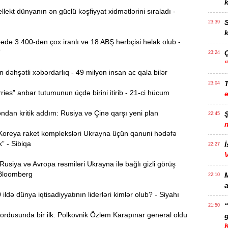
k
llekt dünyanın ən güclü kəşfiyyat xidmətlərini sıraladı -
S
23:39
k
də 3 400-dən çox iranlı və 18 ABŞ hərbçisi həlak olub -
“
23:24
əhşətli xəbərdarlıq - 49 milyon insan ac qala bilər
T
23:04
ies” anbar tutumunun üçdə birini itirib - 21-ci hücum
dan kritik addım: Rusiya və Çinə qarşı yeni plan
22:45
Koreya raket kompleksləri Ukrayna üçün qanuni hədəfə
k” - Sibiqa
İ
22:27
siya və Avropa rəsmiləri Ukrayna ilə bağlı gizli görüş
 Bloomberg
22:10
a
ldə dünya iqtisadiyyatının liderləri kimlər olub? - Siyahı
21:50
ordusunda bir ilk: Polkovnik Özlem Karapınar general oldu
g