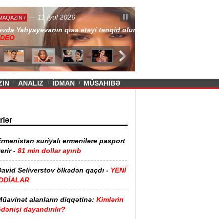
— 11 İyul 2026
ayevanın qısa ətəyi tənqid olundu -
ZIN
ANALIZ
İDMAN
MÜSAHIBƏ
rlər
rmənistan suriyalı ermənilərə pasport
erir -
81 min dollar ayırıb
David Seliverstov ölkədən qaçdı -
YENİ
İDDİALAR
Müavinət alanların diqqətinə:
Kimlərin
dənişi dayandırılır?