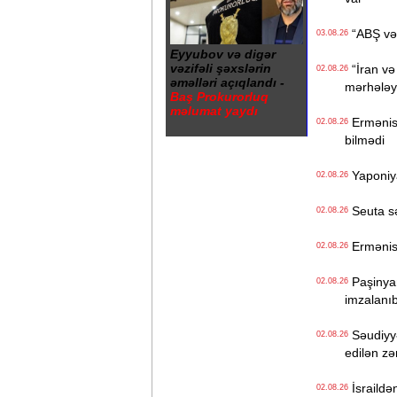
“ABŞ və İ
03.08.26
Eyyubov və digər
vəzifəli şəxslərin
“İran və
02.08.26
əməlləri açıqlandı -
mərhələyə
Baş Prokurorluq
məlumat yaydı
Ermənista
02.08.26
bilmədi
Yaponiya
02.08.26
Seuta sər
02.08.26
Ermənist
02.08.26
Paşinyan
02.08.26
imzalanı
Səudiyyə
02.08.26
edilən z
İsraildə
02.08.26