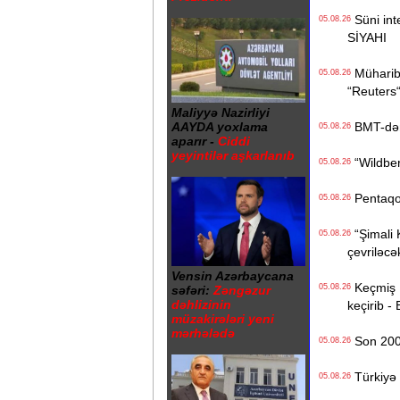
Süni inte
05.08.26
SİYAHI
Müharibə
05.08.26
“Reuters
Maliyyə Nazirliyi
BMT-dən d
AAYDA yoxlama
05.08.26
aparır -
Ciddi
yeyintilər aşkarlanıb
“Wildberr
05.08.26
Pentaqon
05.08.26
“Şimali 
05.08.26
çevriləcə
Vensin Azərbaycana
Keçmiş Ru
05.08.26
səfəri:
Zəngəzur
dəhlizinin
keçirib -
müzakirələri yeni
mərhələdə
Son 200 i
05.08.26
Türkiyə 
05.08.26