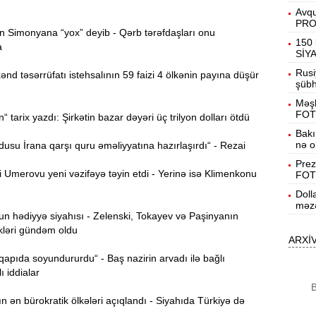
Avqu
19:31
PR
 Simonyana “yox” deyib - Qərb tərəfdaşları onu
b
150 
a
SİY
19:16
Rusi
d təsərrüfatı istehsalının 59 faizi 4 ölkənin payına düşür
d
şübhə
Məşh
19:00
FOT
tarix yazdı: Şirkətin bazar dəyəri üç trilyon dolları ötdü
Bakı
nə o
su İrana qarşı quru əməliyyatına hazırlaşırdı“ - Rezai
18:41
Ç
Prez
Umerovu yeni vəzifəyə təyin etdi - Yerinə isə Klimenkonu
FOT
N
18:22
Doll
a
məzə
 hədiyyə siyahısı - Zelenski, Tokayev və Paşinyanın
kləri gündəm oldu
K
18:05
ARXİ
o
 qapıda soyundururdu“ - Baş nazirin arvadı ilə bağlı
ı iddialar
17:49
B
A
ən bürokratik ölkələri açıqlandı - Siyahıda Türkiyə də