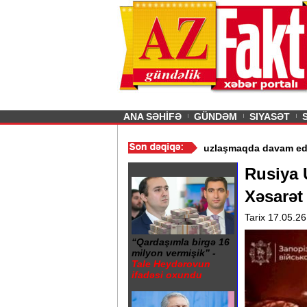
26
şın sürmürəm, saçımı
Previous
ANA SƏHİFƏ
GÜNDƏM
SIYASƏT
istismarı dayandırıldı - Video
/
Azərbaycan nefti ucuzlaşmaqda dav
Rusiya 
Xəsarət 
Tarix 17.05.26
“Qardaşımla birgə 16
milyon vermişik” -
Tale Heydərovun
ifadəsi oxundu