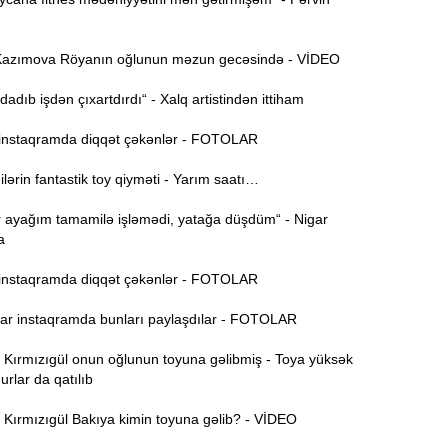
B
11:49
q
azımova Röyanın oğlunun məzun gecəsində - VİDEO
İ
11:34
adıb işdən çıxartdırdı“ - Xalq artistindən ittiham
ü
nstaqramda diqqət çəkənlər - FOTOLAR
11:20
rin fantastik toy qiyməti - Yarım saatı…
s
r ayağım tamamilə işləmədi, yatağa düşdüm“ - Nigar
M
11:04
a
u
nstaqramda diqqət çəkənlər - FOTOLAR
A
10:47
s
r instaqramda bunları paylaşdılar - FOTOLAR
R
10:32
ırmızıgül onun oğlunun toyuna gəlibmiş - Toya yüksək
Ö
urlar da qatılıb
10:18
ırmızıgül Bakıya kimin toyuna gəlib? - VİDEO
l