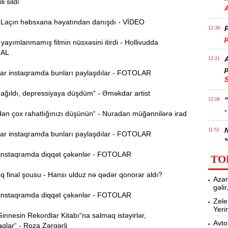
i sildi
açın həbsxana həyatından danışdı - VİDEO
P
12:38
p
 yayımlanmamış filmin nüsxəsini itirdi - Hollivudda
AL
12:21
p
r instaqramda bunları paylaşdılar - FOTOLAR
S
ağıldı, depressiyaya düşdüm“ - Əməkdar artist
12:06
-
n çox rahatlığınızı düşünün“ - Nuradan müğənnilərə irad
11:52
r instaqramda bunları paylaşdılar - FOTOLAR
b
nstaqramda diqqət çəkənlər - FOTOLAR
TO
Ə
11:36
ə
 final şousu - Hansı ulduz nə qədər qonorar aldı?
Azər
gəli
A
11:19
nstaqramda diqqət çəkənlər - FOTOLAR
Zele
Yeri
nnesin Rekordlar Kitabı“na salmaq istəyirlər,
11:04
Avto
qlar“ - Roza Zərgərli