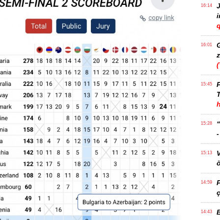
J
16:14
q
16:01
z
P
15:45
T
15:28
15:13
ö
14:59
ç
14:43