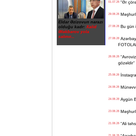
“Ər çörə
01.07.26
Məşhurla
29.06.26
Eldar Əzizovun narazı
Bu gün i
olduğu kadr:
Xalid
27.06.26
Ələkbərov yola
salınır...
Azərbayca
27.06.26
FOTOLA
“Avrovizi
26.06.26
gözəldir“
İnstaqra
25.06.26
Münəvvər 
24.06.26
Aygün Ba
24.06.26
Məşhurla
23.06.26
“Ali təhs
21.06.26
“Azərbay
21.06.26