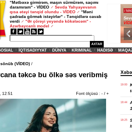
“Mətbəxə girmirəm, maşın sürmürəm, saçımı
daramıram“ - VİDEO
Sevda Yahyayevanın
/ MAQAZIN /
qısa ətəyi tənqid olundu - VİDEO
“Məni
çadrada görmək istəyirlər“ - Tənqidlərə cavab
Sevda Yahy
verdi
“Ər çörəyi yeyəndə kökələcəm“ -
VİDEO
Azərbaycanlı model
AXTAR
SOSIAL
İQTISADIYYAT
DÜNYA
KRIMINAL
HADISƏ
MAQA
ədi məşəl sönüb (VİDEO)
/
Xəbə
cana təkcə bu ölkə səs veribmiş
K
19:00
t
, 12:51
Font ölçüsü :
-
/
+
18:44
1
18:25