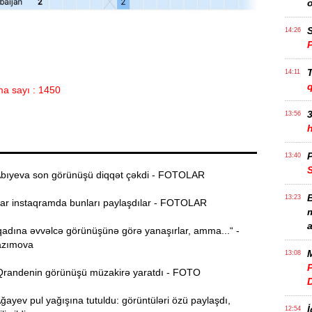
S
14:26
T
14:11
a sayı : 1450
3
13:56
P
13:40
bıyeva son görünüşü diqqət çəkdi - FOTOLAR
B
13:23
r instaqramda bunları paylaşdılar - FOTOLAR
m
a
adına əvvəlcə görünüşünə görə yanaşırlar, amma...“ -
azımova
M
13:08
P
randenin görünüşü müzakirə yaratdı - FOTO
yev pul yağışına tutuldu: görüntüləri özü paylaşdı,
İ
12:54