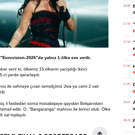
B
18:08
17:50
17:34
e
"Eurovision-2026"da yalnız 1 ölkə səs verib.
17:20
ər verir ki, ölkəmiz 15 ölkənin yarışdığı ikinci
5-ci yerdə qərarlaşıb.
D
17:05
ısı ilə səhnəyə çıxan təmsilçimiz Jiva-ya cəmi 2 xalı
rib.
A
16:47
üç il fasilədən sonra müsabiqəyə qayıdan Bolqarıstanı
m
ı təmsil edib. O, "Bangaranga" mahnısı ilə birinci olub. Ölkə
 xal toplayıb.
P
16:29
v