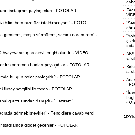
daha
b
Fəda
rın instaqram paylaşımları - FOTOLAR
VİD
10:50
h
i bilin, hamınıza üzr istətdirəcəyəm“ - FOTO
“Səs
görə
 girmirəm, maşın sürmürəm, saçımı daramıram“ -
"Yəh
10:34
çıxd
r
deta
hyayevanın qısa ətəyi tənqid olundu - VİDEO
ABŞ 
B
10:17
vasi
n
r instaqramda bunları paylaşdılar - FOTOLAR
Sabu
saxl
P
10:02
mda bu gün nələr paylaşıldı? - FOTOLAR
Aria
- F
Ulusoy sevgilisi ilə toyda - FOTOLAR
“İra
I
9:48
bağl
E
nalıq arzusundan danışdı - “Hazıram”
- Ər
9:32
rada görmək istəyirlər“ - Tənqidlərə cavab verdi
ARXİ
g
nstaqramda diqqət çəkənlər - FOTOLAR
Ə
9:15