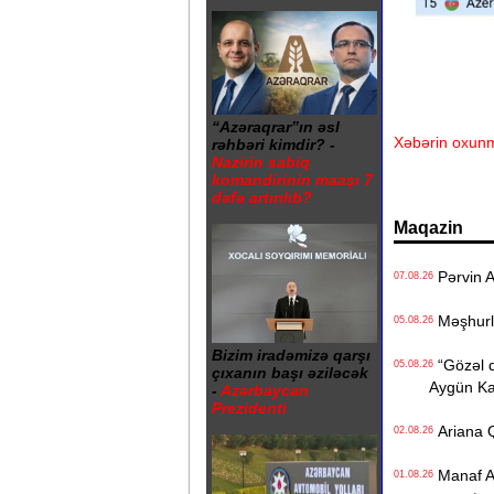
“Azəraqrar”ın əsl
Xəbərin oxunm
rəhbəri kimdir? -
Nazirin sabiq
komandirinin maaşı 7
dəfə artırılıb?
Maqazin
Pərvin A
07.08.26
Məşhurla
05.08.26
Bizim iradəmizə qarşı
“Gözəl q
05.08.26
çıxanın başı əziləcək
Aygün K
-
Azərbaycan
Prezidenti
Ariana Q
02.08.26
Manaf Ağa
01.08.26