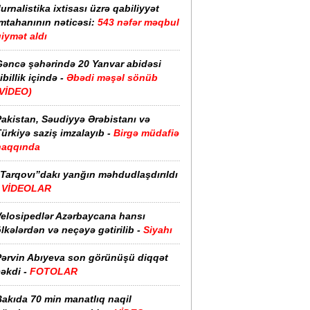
urnalistika ixtisası üzrə qabiliyyət
imtahanının nəticəsi:
543 nəfər məqbul
iymət aldı
Gəncə şəhərində 20 Yanvar abidəsi
ibillik içində -
Əbədi məşəl sönüb
(VİDEO)
akistan, Səudiyyə Ərəbistanı və
ürkiyə saziş imzalayıb -
Birgə müdafiə
haqqında
“Tarqovı”dakı yanğın məhdudlaşdırıldı
-
VİDEOLAR
Velosipedlər Azərbaycana hansı
lkələrdən və neçəyə gətirilib -
Siyahı
Pərvin Abıyeva son görünüşü diqqət
əkdi -
FOTOLAR
Bakıda 70 min manatlıq naqil