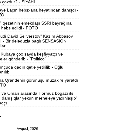
 çoxdur? - SİYAHI
ilərsiniz -
VİDEO
yə Laçın həbsxana həyatından danışdı -
Ər-arvadın yanaraq ölməsinə görə
EO
əbs edilən var -
Evdən 15 min də
” qəzetinin əməkdaşı SSRİ bayrağına
oğurlanıb
 həbs edildi - FOTO
udi David Seliverstov" Kazım Abbasov
Azərbaycanda icra başçısı olmayan
ı! - Bir dələduzla bağlı SENSASİON
ayonlar -
SİYAHI
llar
Kubaya çox sayda kəşfiyyatçı və
ağlanan universitetin müəllimləri
tələr göndərib - “Politico“
arazıdır -
İşsiz qalıblar
nçuda qadın qətlə yetirilib - Oğlu
anılıb
akistanda leysan yağışları -
150-dən
na Qrandenin görünüşü müzakirə yaratdı
çox insan ölüb
OTO
n və Oman arasında Hörmüz boğazı ilə
I Qaregin məhkəmə qarşısına çıxarılır -
ı danışıqlar yekun mərhələyə yaxınlaşıb“
rmənistan tarixində ilk
aqçı
“ABŞ-ın İrana genişmiqyaslı hücumu
V
özlənilir“ -
Qalibaf
Avqust, 2026
n çox çörək və ət yeyən bölgələr -