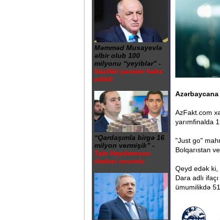
Məmməd Musayevlə
əlbir olub 100
milyonu “yeyiblər” -
Vəzifəli şəxslər həbs
edildi
Azərbaycana 
AzFakt.com xəb
yarımfinalda 1
“Qardaşımla birgə 16
"Just go" mahn
milyon vermişik” -
Bolqarıstan ve
Tale Heydərovun
ifadəsi oxundu
Qeyd edək ki, 
Dara adlı ifaç
ümumilikdə 516