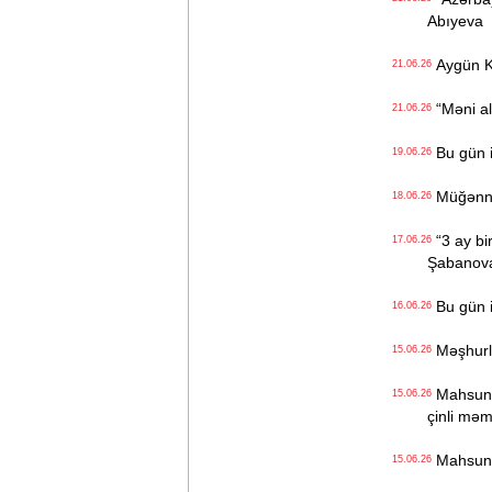
Abıyeva
Aygün K
21.06.26
“Məni ald
21.06.26
Bu gün i
19.06.26
Müğənnilə
18.06.26
“3 ay bi
17.06.26
Şabanov
Bu gün i
16.06.26
Məşhurla
15.06.26
Mahsun K
15.06.26
çinli məm
Mahsun K
15.06.26