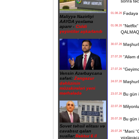
sonra təcil
Fədayə L
01.08.26
Maliyyə Nazirliyi
AAYDA yoxlama
“Netflix“
aparır -
Ciddi
01.08.26
yeyintilər aşkarlanıb
QALMAQ
Məşhurla
30.07.26
“Ailəm d
27.07.26
“Geyimdə
27.07.26
Vensin Azərbaycana
səfəri:
Zəngəzur
Məşhurla
24.07.26
dəhlizinin
müzakirələri yeni
mərhələdə
Bu gün i
23.07.26
Milyonluq
22.07.26
Bu gün i
20.07.26
Sovet təhsil elitası və
cavabsız qalan
“Məni “Gi
20.07.26
suallar:
Rektor 6 il
yoxlayaca