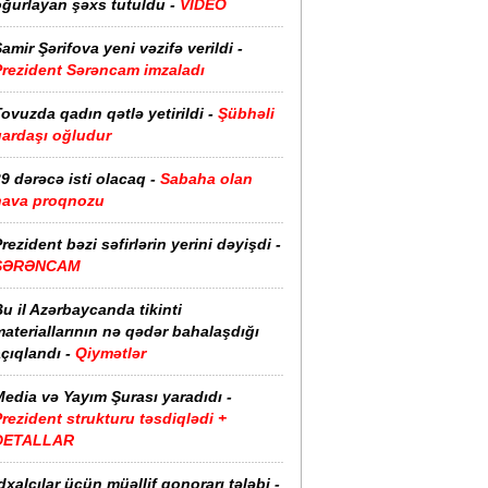
oğurlayan şəxs tutuldu -
VİDEO
amir Şərifova yeni vəzifə verildi -
Prezident Sərəncam imzaladı
ovuzda qadın qətlə yetirildi -
Şübhəli
qardaşı oğludur
9 dərəcə isti olacaq -
Sabaha olan
hava proqnozu
rezident bəzi səfirlərin yerini dəyişdi -
SƏRƏNCAM
u il Azərbaycanda tikinti
ateriallarının nə qədər bahalaşdığı
çıqlandı -
Qiymətlər
edia və Yayım Şurası yaradıdı -
rezident strukturu təsdiqlədi +
DETALLAR
dxalçılar üçün müəllif qonorarı tələbi -