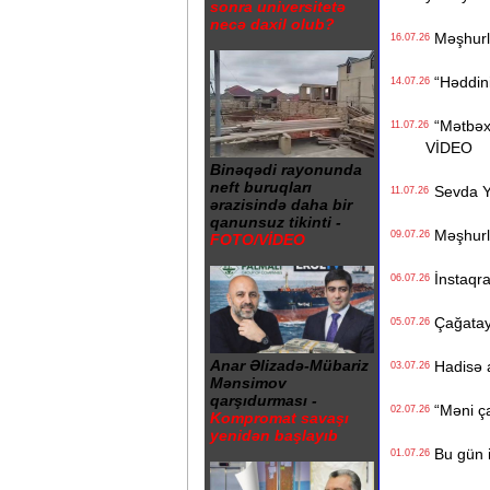
sonra universitetə
necə daxil olub?
Məşhurla
16.07.26
“Həddiniz
14.07.26
“Mətbəxə
11.07.26
VİDEO
Binəqədi rayonunda
neft buruqları
Sevda Ya
11.07.26
ərazisində daha bir
qanunsuz tikinti -
Məşhurla
09.07.26
FOTO/VİDEO
İnstaqra
06.07.26
Çağatay 
05.07.26
Anar Əlizadə-Mübariz
Hadisə a
03.07.26
Mənsimov
qarşıdurması -
“Məni çad
02.07.26
Kompromat savaşı
yenidən başlayıb
Bu gün i
01.07.26