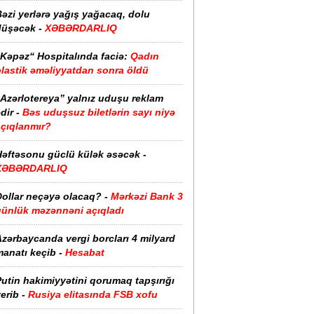
əzi yerlərə yağış yağacaq, dolu
düşəcək -
XƏBƏRDARLIQ
“Kəpəz“ Hospitalında faciə:
Qadın
plastik əməliyyatdan sonra öldü
“Azərlotereya” yalnız uduşu reklam
dir -
Bəs uduşsuz biletlərin sayı niyə
açıqlanmır?
Həftəsonu güclü külək əsəcək -
XƏBƏRDARLIQ
ollar neçəyə olacaq? -
Mərkəzi Bank 3
günlük məzənnəni açıqladı
zərbaycanda vergi borcları 4 milyard
anatı keçib -
Hesabat
utin hakimiyyətini qorumaq tapşırığı
erib -
Rusiya elitasında FSB xofu