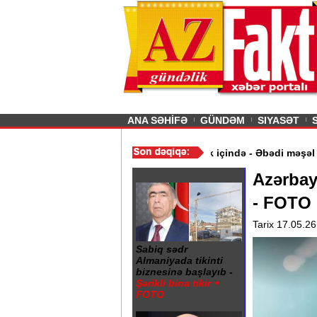
26
şın sürmürəm, saçımı
Previous
ANA SƏHİFƏ
GÜNDƏM
SIYASƏT
ymət aldı
/
Gəncə şəhərində 20 Yanvar abidəsi zibillik içində - Əb
Azərbay
- FOTO
Tarix 17.05.26
Sabiq sədr
Almaniyada tikinti
biznesinə başlayıb -
Şərikli bina tikir +
FOTO