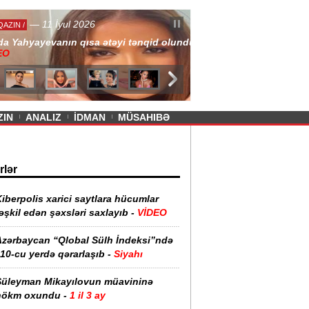
— 11 İyul 2026
ayevanın qısa ətəyi tənqid olundu -
ZIN
ANALIZ
İDMAN
MÜSAHIBƏ
rlər
iberpolis xarici saytlara hücumlar
əşkil edən şəxsləri saxlayıb -
VİDEO
Azərbaycan “Qlobal Sülh İndeksi”ndə
10-cu yerdə qərarlaşıb -
Siyahı
Süleyman Mikayılovun müavininə
hökm oxundu -
1 il 3 ay