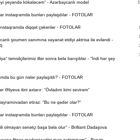
B
yi yeyəndə kökələcəm“ - Azərbaycanlı model
H
9:00
r instaqramda bunları paylaşdılar - FOTOLAR
Y
nstaqramda diqqət çəkənlər - FOTOLAR
A
8:46
t
nlı şoumen xanımına xəyanət etdiyi aktrisa ilə evləndi -
R
P
8:30
ya“ təmsilçilərimiz illər sonra belə barışıblar - “İndi hər şey
E
12:55
v
mda bu gün nələr paylaşıldı? - FOTOLAR
12:40
Əliyeva itini axtarır: “Övladım kimi sevirəm“
yramovadan etiraz: “Bu nə qədər olar?“
12:24
ö
r instaqramda bunları paylaşdılar - FOTOLAR
“
12:06
ili olmayan sənətçi başa bəla olur“ - Brilliant Dadaşova
g
cana fitnes mədəniyyətini mən gətirmişəm” - Pərvin