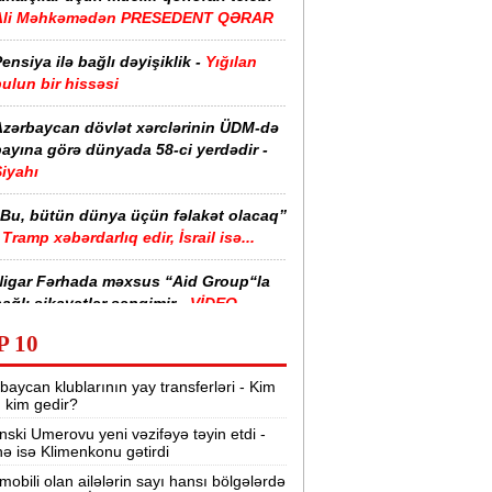
Ali Məhkəmədən PRESEDENT QƏRAR
ensiya ilə bağlı dəyişiklik -
Yığılan
ulun bir hissəsi
Azərbaycan dövlət xərclərinin ÜDM-də
ayına görə dünyada 58-ci yerdədir -
iyahı
“Bu, bütün dünya üçün fəlakət olacaq”
Tramp xəbərdarlıq edir, İsrail isə...
Nigar Fərhada məxsus “Aid Group“la
ağlı şikayətlər səngimir -
VİDEO
P 10
halimizin yarısı bu xəstəlikdən
ziyyət çəkir -
Səbəb
baycan klublarının yay transferləri - Kim
r, kim gedir?
zərbaycanda işçi axtarılır -
nski Umerovu yeni vəzifəyə təyin etdi -
Əməkhaqqı 10 min manatdır
nə isə Klimenkonu gətirdi
Kartdan istədiyiniz qədər köçürmə edə
mobili olan ailələrin sayı hansı bölgələrdə