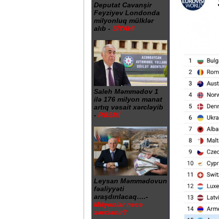
Deputat Cavanşir
Feyziyev Londonda
milyonluq mülklər
alıb -
SİYAHI
Saleh Məmmədov 1
ilə 176 milyon manat
artıq vəsait xərcləyib
-
RƏSMİ
Leysan Məmmədovun
fəaliyyəti
araşdırılacaq….-
Milyonlar necə
xərclənir?