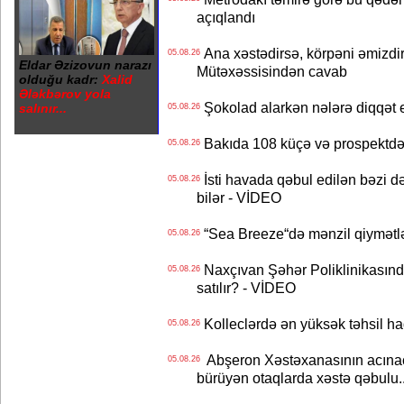
açıqlandı
Ana xəstədirsə, körpəni əmizdir
05.08.26
Eldar Əzizovun narazı
Mütəxəssisindən cavab
olduğu kadr:
Xalid
Ələkbərov yola
Şokolad alarkən nələrə diqqət 
salınır...
05.08.26
Bakıda 108 küçə və prospektdə 
05.08.26
İsti havada qəbul edilən bəzi d
05.08.26
bilər - VİDEO
“Sea Breeze“də mənzil qiymətlər
05.08.26
Naxçıvan Şəhər Poliklinikasında
05.08.26
satılır? - VİDEO
Kolleclərdə ən yüksək təhsil haq
05.08.26
Abşeron Xəstəxanasının acınaca
05.08.26
bürüyən otaqlarda xəstə qəbulu..