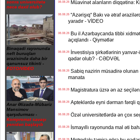
sonra universitetə
Müavinət alanların diqqətinə: Ki
06.08.26
necə daxil olub?
“Azərişıq“ Bakı və ətraf ərazilə
06.08.26
yaradır - VİDEO
Bu il Azərbaycanda tibbi xidmət
06.08.26
açıqlandı - Qiymətlər
Binəqədi rayonunda
İnvestisiya şirkətlərinin yanvar-
06.08.26
neft buruqları
qədər olub? - CƏDVƏL
ərazisində daha bir
qanunsuz tikinti -
FOTO/VİDEO
Sabiq nazirin müsadirə olunan ə
06.08.26
manata
Magistratura üzrə ən az seçilən 
06.08.26
Apteklərdə eyni dərman fərqli q
06.08.26
Anar Əlizadə-Mübariz
Mənsimov
Özəl universitetlərdə ən çox seç
qarşıdurması -
06.08.26
Kompromat savaşı
yenidən başlayıb
İsmayıllı rayonunda mal əti ba
05.08.26
Metrodakı təmirə görə bu qədər 
05.08.26