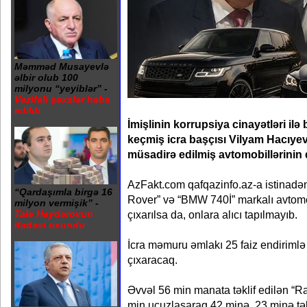
Məmməd Musayevlə
əlbir olub 100
milyonu “yeyiblər” -
Vəzifəli şəxslər həbs
edildi
İmişlinin korrupsiya cinayətləri il
keçmiş icra başçısı Vilyam Hacıyevi
müsadirə edilmiş avtomobillərinin q
AzFakt.com qafqazinfo.az-a istinadən
“Qardaşımla birgə 16
Rover” və “BMW 740İ” markalı avtomob
milyon vermişik” -
çıxarılsa da, onlara alıcı tapılmayıb.
Tale Heydərovun
ifadəsi oxundu
İcra məmuru əmlakı 25 faiz endiriml
çıxaracaq.
Əvvəl 56 min manata təklif edilən “R
min ucuzlaşaraq 42 minə, 23 minə tə