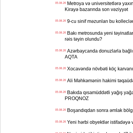
Metroya və universitetlərə yaxın
05.08.26
Kirayə bazarında son vəziyyət
9-cu sinif məzunları bu kolleclə
05.08.26
Bakı metrosunda yeni təyinatlar
05.08.26
rəis təyin olundu?
Azərbaycanda donuzlarla bağlı m
05.08.26
AQTA
Xocavəndə növbəti köç karvanı
05.08.26
Ali Məhkəmənin hakimi təqaüdə
05.08.26
Bakıda qısamüddətli yağış yağa
05.08.26
PROQNOZ
Boşandıqdan sonra əmlak bölgü
05.08.26
Yeni hərbi obyektlər istifadəyə
05.08.26