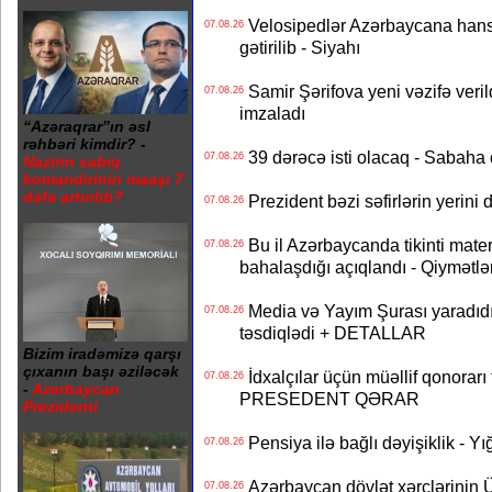
Velosipedlər Azərbaycana hans
07.08.26
gətirilib - Siyahı
Samir Şərifova yeni vəzifə veri
07.08.26
imzaladı
“Azəraqrar”ın əsl
rəhbəri kimdir? -
39 dərəcə isti olacaq - Sabaha
07.08.26
Nazirin sabiq
komandirinin maaşı 7
dəfə artırılıb?
Prezident bəzi səfirlərin yeri
07.08.26
Bu il Azərbaycanda tikinti mater
07.08.26
bahalaşdığı açıqlandı - Qiymətlə
Media və Yayım Şurası yaradıdı 
07.08.26
təsdiqlədi + DETALLAR
Bizim iradəmizə qarşı
çıxanın başı əziləcək
İdxalçılar üçün müəllif qonorarı
07.08.26
-
Azərbaycan
PRESEDENT QƏRAR
Prezidenti
Pensiya ilə bağlı dəyişiklik - Yı
07.08.26
Azərbaycan dövlət xərclərinin
07.08.26