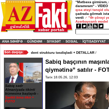
“Mətbəxə girmirəm,
daramıram“ - VİDEO
qısa ətəyi tənqid o
çadrada görmək istə
verdi
“Ər çörəyi 
Azərbaycanlı model
ious
ANA SƏHİFƏ
GÜNDƏM
SIYASƏT
SOSIAL
İQTISADIYYAT
ım Şurası yaradıdı - Prezident strukturu təsdiqlədi + DETALLAR
/
Sabiq başçının maşınla
qiymətinə” satılır - F
Tarix 18.05.26, 12:03
Sabiq sədr
Almaniyada tikinti
biznesinə başlayıb -
Şərikli bina tikir +
FOTO