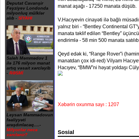
Deputat Cavanşir
manat aşağı - 17250 manata düşüb.
Feyziyev Londonda
milyonluq mülklər
alıb -
SİYAHI
V.Hacıyevin cinayəti ilə bağlı müsad
yalnız biri - “Bentley Continental GT”y
manata təklif edilən “Bentley” üçünc
endirimlə - 58 min 500 manata satılıb
Qeyd edək ki, “Range Rover”i (həmin
Saleh Məmmədov 1
manatdan çox idi-red) Vilyam Hacı
ilə 176 milyon manat
Hacıyev, “BMW”ni həyat yoldaşı Cüly
artıq vəsait xərcləyib
-
RƏSMİ
Xəbərin oxunma sayı : 1207
Leysan Məmmədovun
fəaliyyəti
araşdırılacaq….-
Milyonlar necə
Sosial
xərclənir?