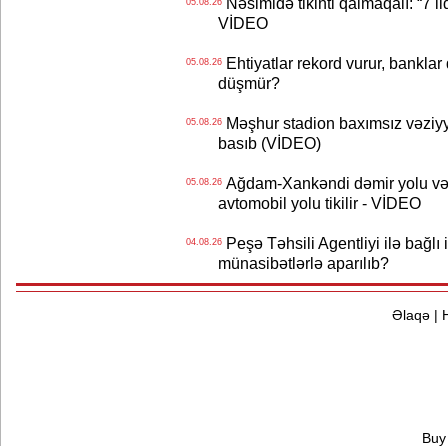
Nəsimidə tikinti qalmaqalı: “7 ildi
05.08.26
VİDEO
Ehtiyatlar rekord vurur, banklar q
05.08.26
düşmür?
Məşhur stadion baxımsız vəziyy
05.08.26
basıb (VİDEO)
Ağdam-Xankəndi dəmir yolu və
05.08.26
avtomobil yolu tikilir - VİDEO
Peşə Təhsili Agentliyi ilə bağlı i
04.08.26
münasibətlərlə aparılıb?
Əlaqə
|
Buy 