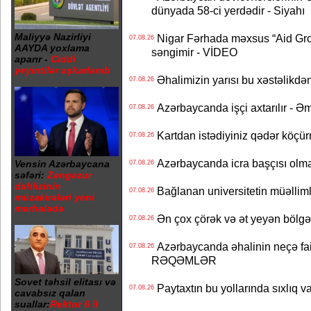
dünyada 58-ci yerdədir - Siyahı
Maliyyə Nazirliyi
Nigar Fərhada məxsus “Aid Grou
07.08.26
AAYDA yoxlama
səngimir - VİDEO
aparır -
Ciddi
yeyintilər aşkarlanıb
Əhalimizin yarısı bu xəstəlikdən
07.08.26
Azərbaycanda işçi axtarılır - Ə
07.08.26
Kartdan istədiyiniz qədər köçür
07.08.26
Azərbaycanda icra başçısı olma
Vensin Azərbaycana
07.08.26
səfəri:
Zəngəzur
dəhlizinin
Bağlanan universitetin müəllimlər
07.08.26
müzakirələri yeni
mərhələdə
Ən çox çörək və ət yeyən bölgə
07.08.26
Azərbaycanda əhalinin neçə faizi 
07.08.26
RƏQƏMLƏR
Sovet təhsil elitası və
Paytaxtın bu yollarında sıxlıq v
07.08.26
cavabsız qalan
suallar:
Rektor 6 il