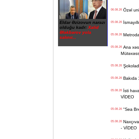
Özəl univ
06.08.26
Eldar Əzizovun narazı
İsmayıll
05.08.26
olduğu kadr:
Xalid
Ələkbərov yola
Metrodak
05.08.26
salınır...
Ana xəstə
05.08.26
Mütəxəss
Şokolad 
05.08.26
Bakıda 1
05.08.26
İsti hava
05.08.26
VİDEO
“Sea Bree
05.08.26
Naxçıvan 
05.08.26
- VİDEO