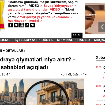
“Mətbəxə girmirəm, maşın sürmürəm, saçımı
daramıram“ - VİDEO
Sevda Yahyayevanın
/ MAQAZIN /
qısa ətəyi tənqid olundu - VİDEO
“Məni
çadrada görmək istəyirlər“ - Tənqidlərə cavab
Sevda Yahy
verdi
“Ər çörəyi yeyəndə kökələcəm“ -
VİDEO
Azərbaycanlı model
AXTAR
SOSIAL
İQTISADIYYAT
DÜNYA
KRIMINAL
HADISƏ
MAQA
u təsdiqlədi + DETALLAR
/
Xəbə
irayə qiymətləri niyə artır? -
 səbəbləri açıqladı
16:01
z
, 15:47
Font ölçüsü :
-
/
+
P
15:45
T
15:28