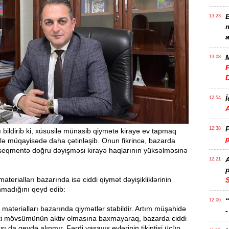
B
13:23
m
a
M
13:08
P
İ
12:54
P
12:38
bildirib ki, xüsusilə münasib qiymətə kirayə ev tapmaq
p
rlə müqayisədə daha çətinləşib. Onun fikrincə, bazarda
ı seqmentə doğru dəyişməsi kirayə haqlarının yüksəlməsinə
12:21
p
 materialları bazarında isə ciddi qiymət dəyişikliklərinin
S
madığını qeyd edib:
12:06
i materialları bazarında qiymətlər stabildir. Artım müşahidə
-
nti mövsümünün aktiv olmasına baxmayaraq, bazarda ciddi
ı da qeydə alınmır. Fərdi yaşayış evlərinin tikintisi üçün