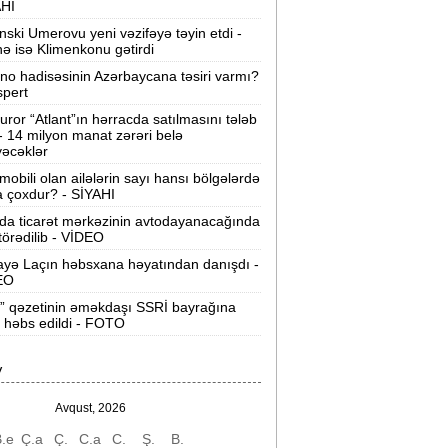
AHI
David Seliverstov ölkədən qaçdı -
YENİ
nski Umerovu yeni vəzifəyə təyin etdi -
İDDİALAR
nə isə Klimenkonu gətirdi
ino hadisəsinin Azərbaycana təsiri varmı?
Müavinət alanların diqqətinə:
Kimlərin
spert
dənişi dayandırılır?
uror “Atlant”ın hərracda satılmasını tələb
 - 14 milyon manat zərəri belə
Azərişıq“ Bakı və ətraf ərazilərdə yeni
əcəklər
üc mərkəzləri yaradır -
VİDEO
mobili olan ailələrin sayı hansı bölgələrdə
 çoxdur? - SİYAHI
u il Azərbaycanda tibbi xidmətlərin nə
da ticarət mərkəzinin avtodayanacağında
ədər bahalandığı açıqlandı -
 törədilib - VİDEO
Qiymətlər
yə Laçın həbsxana həyatından danışdı -
EO
nvestisiya şirkətlərinin yanvar-iyul
” qəzetinin əməkdaşı SSRİ bayrağına
zrə dövriyyəsi nə qədər olub? -
 həbs edildi - FOTO
CƏDVƏL
Sabiq nazirin müsadirə olunan əmlakı
V
atıldı -
463 min manata
Avqust, 2026
agistratura üzrə ən az seçilən 5
.e
Ç.a
Ç.
C.a
C.
Ş.
B.