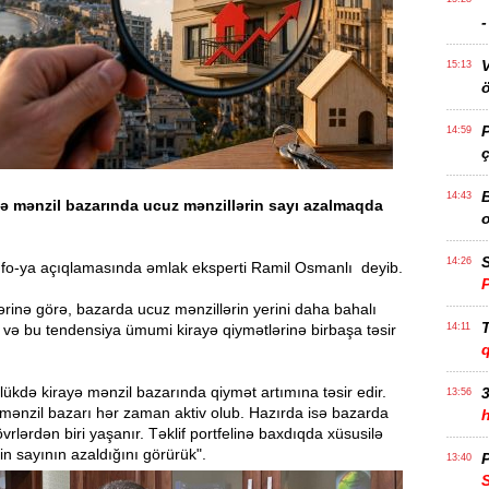
15:13
ö
14:59
ç
14:43
yə mənzil bazarında ucuz mənzillərin sayı azalmaqda
S
14:26
fo-ya açıqlamasında əmlak eksperti Ramil Osmanlı deyib.
ərinə görə, bazarda ucuz mənzillərin yerini daha bahalı
T
r və bu tendensiya ümumi kirayə qiymətlərinə birbaşa təsir
14:11
lükdə kirayə mənzil bazarında qiymət artımına təsir edir.
3
13:56
mənzil bazarı hər zaman aktiv olub. Hazırda isə bazarda
vrlərdən biri yaşanır. Təklif portfelinə baxdıqda xüsusilə
in sayının azaldığını görürük".
P
13:40