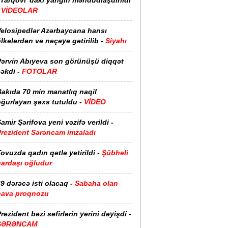
“Tarqovı”dakı yanğın məhdudlaşdırıldı
-
VİDEOLAR
Velosipedlər Azərbaycana hansı
lkələrdən və neçəyə gətirilib -
Siyahı
Pərvin Abıyeva son görünüşü diqqət
əkdi -
FOTOLAR
Bakıda 70 min manatlıq naqil
oğurlayan şəxs tutuldu -
VİDEO
amir Şərifova yeni vəzifə verildi -
Prezident Sərəncam imzaladı
ovuzda qadın qətlə yetirildi -
Şübhəli
qardaşı oğludur
9 dərəcə isti olacaq -
Sabaha olan
hava proqnozu
rezident bəzi səfirlərin yerini dəyişdi -
SƏRƏNCAM