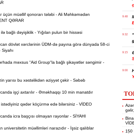
AR
r üçün müəllif qonorarı tələbi - Ali Məhkəmədən
I
9:48
ENT QƏRAR
E
lə bağlı dəyişiklik - Yığılan pulun bir hissəsi
9:32
g
an dövlət xərclərinin ÜDM-də payına görə dünyada 58-ci
- Siyahı
Ə
9:15
rhada məxsus “Aid Group“la bağlı şikayətlər səngimir -
H
9:00
Y
n yarısı bu xəstəlikdən əziyyət çəkir - Səbəb
A
8:46
anda işçi axtarılır - Əməkhaqqı 10 min manatdır
TO
t
stədiyiniz qədər köçürmə edə bilərsiniz - VİDEO
Azər
P
8:30
gəli
anda icra başçısı olmayan rayonlar - SİYAHI
Bina
VİD
E
12:55
universitetin müəllimləri narazıdır - İşsiz qalıblar
v
150 