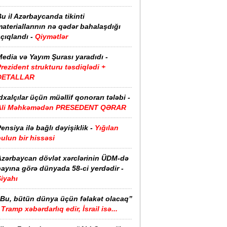
u il Azərbaycanda tikinti
ateriallarının nə qədər bahalaşdığı
çıqlandı -
Qiymətlər
edia və Yayım Şurası yaradıdı -
rezident strukturu təsdiqlədi +
DETALLAR
dxalçılar üçün müəllif qonorarı tələbi -
Ali Məhkəmədən PRESEDENT QƏRAR
ensiya ilə bağlı dəyişiklik -
Yığılan
ulun bir hissəsi
Azərbaycan dövlət xərclərinin ÜDM-də
ayına görə dünyada 58-ci yerdədir -
iyahı
“Bu, bütün dünya üçün fəlakət olacaq”
Tramp xəbərdarlıq edir, İsrail isə...