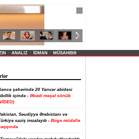
— 11 İyul 2026
ayevanın qısa ətəyi tənqid olundu -
ZIN
ANALIZ
İDMAN
MÜSAHIBƏ
rlər
Gəncə şəhərində 20 Yanvar abidəsi
ibillik içində -
Əbədi məşəl sönüb
(VİDEO)
akistan, Səudiyyə Ərəbistanı və
ürkiyə saziş imzalayıb -
Birgə müdafiə
haqqında