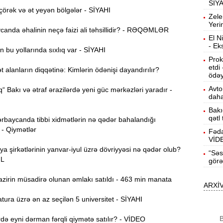
SİY
örək və ət yeyən bölgələr - SİYAHI
12:40
Zele
Yeri
anda əhalinin neçə faizi ali təhsillidir? - RƏQƏMLƏR
El N
12:24
- Ek
 bu yollarında sıxlıq var - SİYAHI
ö
Prok
etdi
alanların diqqətinə: Kimlərin ödənişi dayandırılır?
“
12:06
ödəy
g
Avto
“ Bakı və ətraf ərazilərdə yeni güc mərkəzləri yaradır -
daha
B
11:49
Bakı
q
qətl
rbaycanda tibbi xidmətlərin nə qədər bahalandığı
 - Qiymətlər
Fəda
VİD
İ
11:34
ya şirkətlərinin yanvar-iyul üzrə dövriyyəsi nə qədər olub?
“Səs
ü
ƏL
görə
zirin müsadirə olunan əmlakı satıldı - 463 min manata
11:20
ARXİ
s
ura üzrə ən az seçilən 5 universitet - SİYAHI
M
11:04
B
ə eyni dərman fərqli qiymətə satılır? - VİDEO