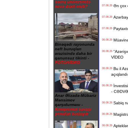
sonra universitetə
Ən çox ç
necə daxil olub?
07.08.26
Azərbayc
07.08.26
Paytaxtın
07.08.26
Müavinət 
06.08.26
Binəqədi rayonunda
neft buruqları
“Azərişıq
06.08.26
ərazisində daha bir
VİDEO
qanunsuz tikinti -
FOTO/VİDEO
Bu il Azə
06.08.26
açıqlandı
İnvestisi
06.08.26
- CƏDV
Anar Əlizadə-Mübariz
Mənsimov
Sabiq na
06.08.26
qarşıdurması -
Kompromat savaşı
yenidən başlayıb
Magistrat
06.08.26
Apteklərd
06.08.26