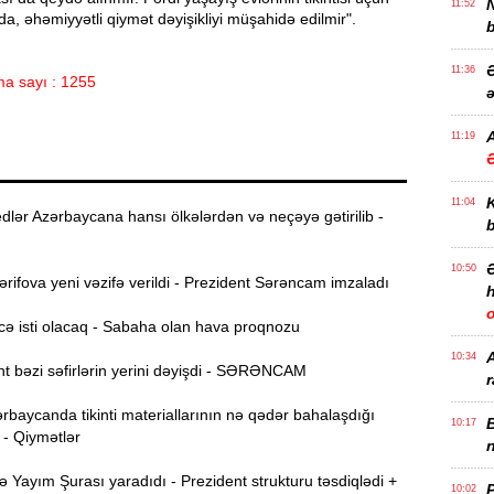
11:52
 da, əhəmiyyətli qiymət dəyişikliyi müşahidə edilmir".
b
Ə
11:36
a sayı : 1255
ə
A
11:19
11:04
lər Azərbaycana hansı ölkələrdən və neçəyə gətirilib -
b
10:50
ifova yeni vəzifə verildi - Prezident Sərəncam imzaladı
h
ə isti olacaq - Sabaha olan hava proqnozu
10:34
t bəzi səfirlərin yerini dəyişdi - SƏRƏNCAM
r
rbaycanda tikinti materiallarının nə qədər bahalaşdığı
B
10:17
 - Qiymətlər
n
Yayım Şurası yaradıdı - Prezident strukturu təsdiqlədi +
P
10:02