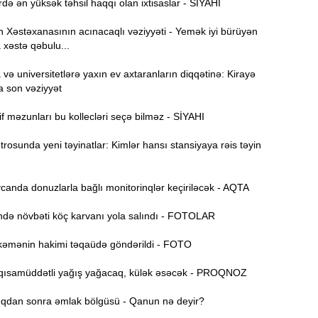
də ən yüksək təhsil haqqı olan ixtisaslar - SİYAHI
i
Xəstəxanasının acınacaqlı vəziyyəti - Yemək iyi bürüyən
23:55
 xəstə qəbulu...
p
ə universitetlərə yaxın ev axtaranların diqqətinə: Kirayə
“
23:47
a son vəziyyət
k
f məzunları bu kollecləri seçə bilməz - SİYAHI
S
23:39
k
osunda yeni təyinatlar: Kimlər hansı stansiyaya rəis təyin
23:24
anda donuzlarla bağlı monitorinqlər keçiriləcək - AQTA
T
23:04
ə növbəti köç karvanı yola salındı - FOTOLAR
əmənin hakimi təqaüdə göndərildi - FOTO
22:45
ısamüddətli yağış yağacaq, külək əsəcək - PROQNOZ
İ
22:27
dan sonra əmlak bölgüsü - Qanun nə deyir?