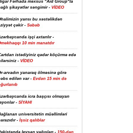
Nigar Fərhada məxsus “Aid Group“la
ağlı şikayətlər səngimir -
VİDEO
halimizin yarısı bu xəstəlikdən
ziyyət çəkir -
Səbəb
zərbaycanda işçi axtarılır -
Əməkhaqqı 10 min manatdır
Kartdan istədiyiniz qədər köçürmə edə
ilərsiniz -
VİDEO
Ər-arvadın yanaraq ölməsinə görə
əbs edilən var -
Evdən 15 min də
oğurlanıb
Azərbaycanda icra başçısı olmayan
ayonlar -
SİYAHI
ağlanan universitetin müəllimləri
arazıdır -
İşsiz qalıblar
akistanda leysan yağışları -
150-dən