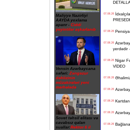
DETALL
İdxalçıla
07.08.26
Maliyyə Nazirliyi
PRESED
AAYDA yoxlama
aparır -
Ciddi
yeyintilər aşkarlanıb
Pensiya i
07.08.26
Azərbayc
07.08.26
yerdədir 
Nigar Fə
07.08.26
VİDEO
Vensin Azərbaycana
səfəri:
Zəngəzur
Əhalimizi
dəhlizinin
07.08.26
müzakirələri yeni
mərhələdə
Azərbayc
07.08.26
Kartdan i
07.08.26
Azərbayc
07.08.26
Sovet təhsil elitası və
cavabsız qalan
Bağlanan 
07.08.26
suallar:
Rektor 6 il