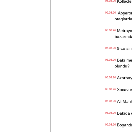
Kolleclər
05.08.26
Abşeron 
05.08.26
otaqlarda
Metroya v
05.08.26
bazarınd
9-cu sini
05.08.26
Bakı metr
05.08.26
olundu?
Azərbayc
05.08.26
Xocavənd
05.08.26
Ali Məhk
05.08.26
Bakıda q
05.08.26
Boşandıq
05.08.26