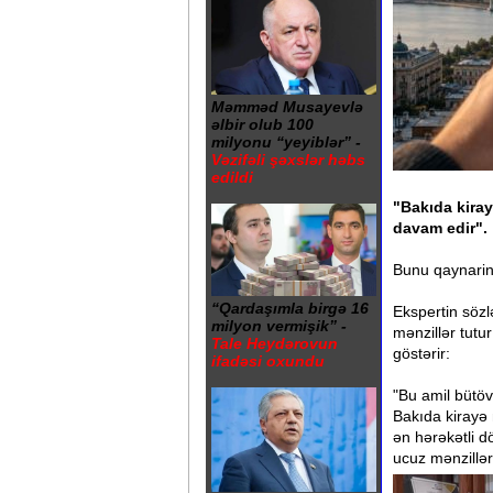
Məmməd Musayevlə
əlbir olub 100
milyonu “yeyiblər” -
Vəzifəli şəxslər həbs
edildi
"Bakıda kira
davam edir".
Bunu qaynarin
“Qardaşımla birgə 16
Ekspertin sözl
milyon vermişik” -
mənzillər tutu
Tale Heydərovun
göstərir:
ifadəsi oxundu
"Bu amil bütöv
Bakıda kirayə 
ən hərəkətli dö
ucuz mənzillər