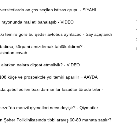
u
ersitetlərdə ən çox seçilən ixtisas qrupu - SİYAHI
A
10:47
s
ı rayonunda mal əti bahalaşıb - VİDEO
R
10:32
ı təmirə görə bu qədər avtobus ayrılacaq - Say açıqlandı
Ö
dirsə, körpəni əmizdirmək təhlükəlidirmi? -
10:18
isindən cavab
l
alarkən nələrə diqqət etməliyik? - VİDEO
10:02
e
08 küçə və prospektdə yol təmiri aparılır − AAYDA
9:45
da qəbul edilən bəzi dərmanlar fəsadlar törədə bilər -
“
9:30
o
ze“də mənzil qiymətləri necə dəyişir? - Qiymətlər
A
9:16
Şəhər Poliklinikasında tibbi arayış 60-80 manata satılır?
Ö
9:00