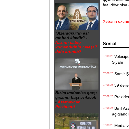
fəal dövr olsa
Xəbərin oxunm
“Azəraqrar”ın əsl
rəhbəri kimdir? -
Nazirin sabiq
Sosial
komandirinin maaşı 7
dəfə artırılıb?
Velosiped
07.08.26
Siyahı
Samir Şər
07.08.26
39 dərəc
07.08.26
Bizim iradəmizə qarşı
Preziden
07.08.26
çıxanın başı əziləcək
-
Azərbaycan
Prezidenti
Bu il Azə
07.08.26
açıqlandı
Media və 
07.08.26