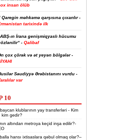
çox insan ölüb
I Qaregin məhkəmə qarşısına çıxarılır -
rmənistan tarixində ilk
“ABŞ-ın İrana genişmiqyaslı hücumu
özlənilir“ -
Qalibaf
n çox çörək və ət yeyən bölgələr -
SİYAHI
usilər Səudiyyə Ərəbistanını vurdu -
aralılar var
zərbaycanda əhalinin neçə faizi ali
P 10
əhsillidir? -
RƏQƏMLƏR
baycan klublarının yay transferləri - Kim
aytaxtın bu yollarında sıxlıq var -
r, kim gedir?
SİYAHI
nın altından metroya keçid inşa edilir?-
EO
rmənistan suriyalı ermənilərə pasport
erir -
81 min dollar ayırıb
balla hansı ixtisaslara qəbul olmaq olar?–