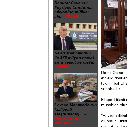
Deputat Cavanşir
Feyziyev Londonda
milyonluq mülklər
alıb -
SİYAHI
Saleh Məmmədov 1
ilə 176 milyon manat
artıq vəsait xərcləyib
-
RƏSMİ
Ramil Osmanlı 
əvvəlki dövrlə
təklifin bahal
səbəb olur.
Ekspert tikinti
müşahidə olun
Leysan Məmmədovun
fəaliyyəti
araşdırılacaq….-
"Hazırda tikint
Milyonlar necə
olunmur. Tiki
xərclənir?
qiymət azalmas