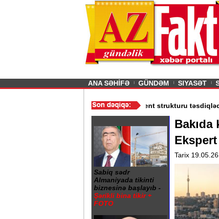
26
şın sürmürəm, saçımı
Previous
ANA SƏHİFƏ
GÜNDƏM
SIYASƏT
 - Qiymətlər
/
Media və Yayım Şurası yaradıdı - Prezident struktur
Bakıda k
Ekspert
Tarix 19.05.26
Sabiq sədr
Almaniyada tikinti
biznesinə başlayıb -
Şərikli bina tikir +
FOTO