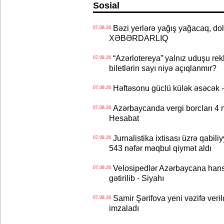
Sosial
Bəzi yerlərə yağış yağacaq, do
07.08.26
XƏBƏRDARLIQ
“Azərlotereya” yalnız uduşu rek
07.08.26
biletlərin sayı niyə açıqlanmır?
Həftəsonu güclü külək əsəcə
07.08.26
Azərbaycanda vergi borcları 4 m
07.08.26
Hesabat
Jurnalistika ixtisası üzrə qabiliy
07.08.26
543 nəfər məqbul qiymət aldı
Velosipedlər Azərbaycana hans
07.08.26
gətirilib - Siyahı
Samir Şərifova yeni vəzifə veri
07.08.26
imzaladı