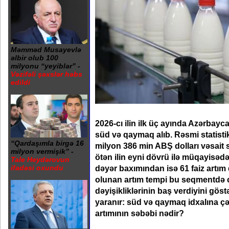
Məmməd Musayevlə
əlbir olub 100
milyonu “yeyiblər” -
Vəzifəli şəxslər həbs
edildi
2026-cı ilin ilk üç ayında Azərbayc
süd və qaymaq alıb. Rəsmi statisti
“Qardaşımla birgə 16
milyon 386 min ABŞ dolları vəsait 
milyon vermişik” -
ötən ilin eyni dövrü ilə müqayisəd
Tale Heydərovun
dəyər baxımından isə 61 faiz artı
ifadəsi oxundu
olunan artım tempi bu seqmentdə c
dəyişikliklərinin baş verdiyini göst
yaranır: süd və qaymaq idxalına çə
artımının səbəbi nədir?