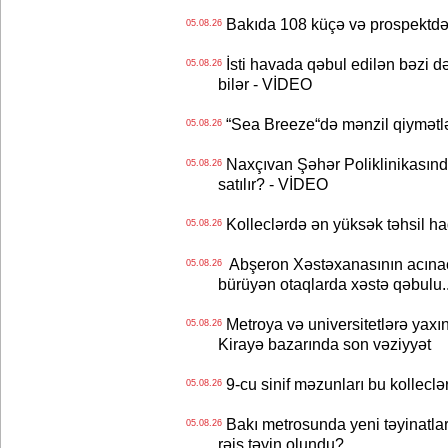
Bakıda 108 küçə və prospektdə 
05.08.26
İsti havada qəbul edilən bəzi d
05.08.26
bilər - VİDEO
“Sea Breeze“də mənzil qiymətlər
05.08.26
Naxçıvan Şəhər Poliklinikasında
05.08.26
satılır? - VİDEO
Kolleclərdə ən yüksək təhsil haq
05.08.26
Abşeron Xəstəxanasının acınaca
05.08.26
bürüyən otaqlarda xəstə qəbulu..
Metroya və universitetlərə yaxın
05.08.26
Kirayə bazarında son vəziyyət
9-cu sinif məzunları bu kolleclə
05.08.26
Bakı metrosunda yeni təyinatlar
05.08.26
rəis təyin olundu?