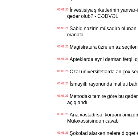
İnvestisiya şirkətlərinin yanvar-
06.08.26
qədər olub? - CƏDVƏL
Sabiq nazirin müsadirə olunan ə
06.08.26
manata
Magistratura üzrə ən az seçilən 
06.08.26
Apteklərdə eyni dərman fərqli q
06.08.26
Özəl universitetlərdə ən çox seç
06.08.26
İsmayıllı rayonunda mal əti ba
05.08.26
Metrodakı təmirə görə bu qədər 
05.08.26
açıqlandı
Ana xəstədirsə, körpəni əmizdir
05.08.26
Mütəxəssisindən cavab
Şokolad alarkən nələrə diqqət 
05.08.26