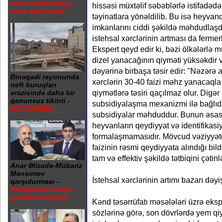
sonra universitetə
hissəsi müxtəlif səbəblərlə istifadəd
necə daxil olub?
təyinatlara yönəldilib. Bu isə heyvan
imkanlarını ciddi şəkildə məhdudlaşdı
istehsal xərclərinin artması da fermerlə
Ekspert qeyd edir ki, bəzi ölkələrl
dizel yanacağının qiyməti yüksəkdir 
dəyərinə birbaşa təsir edir: "Nəzərə a
Binəqədi rayonunda
xərclərin 30-40 faizi məhz yanacaqla 
neft buruqları
qiymətlərə təsiri qaçılmaz olur. Di
ərazisində daha bir
qanunsuz tikinti -
subsidiyalaşma mexanizmi ilə bağlıd
FOTO/VİDEO
subsidiyalar məhduddur. Bunun əsas 
heyvanların qeydiyyat və identifikasi
formalaşmamasıdır. Mövcud vəziyyət
faizinin rəsmi qeydiyyata alındığı bildi
tam və effektiv şəkildə tətbiqini çətinlə
Anar Əlizadə-Mübariz
Mənsimov
İstehsal xərclərinin artımı bazarı dəyiş
qarşıdurması -
Kompromat savaşı
yenidən başlayıb
Kənd təsərrüfatı məsələləri üzrə eksp
sözlərinə görə, son dövrlərdə yem qi