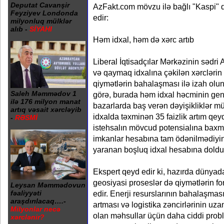
Deputat Cavanşir
AzFakt.com mövzu ilə bağlı "Kaspi" 
Feyziyev Londonda
edir:
milyonluq mülklər
alıb -
SİYAHI
Həm idxal, həm də xərc artıb
Liberal İqtisadçılar Mərkəzinin sədri A
və qaymaq idxalına çəkilən xərclərin 
qiymətlərin bahalaşması ilə izah olu
Saleh Məmmədov 1
görə, burada həm idxal həcminin gen
ilə 176 milyon manat
bazarlarda baş verən dəyişikliklər mü
artıq vəsait xərcləyib
idxalda təxminən 35 faizlik artım qeyd
-
RƏSMİ
istehsalın mövcud potensialına baxma
imkanlar hesabına tam ödənilmədiyin
yaranan boşluq idxal hesabına doldur
Ekspert qeyd edir ki, hazırda dünya
geosiyasi proseslər də qiymətlərin f
Leysan Məmmədovun
edir. Enerji resurslarının bahalaşması
fəaliyyəti
araşdırılacaq….-
artması və logistika zəncirlərinin uz
Milyonlar necə
olan məhsullar üçün daha ciddi probl
xərclənir?