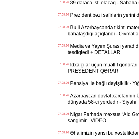
39 dərəcə isti olacaq - Sabaha
07.08.26
Prezident bəzi səfirlərin yeri
07.08.26
Bu il Azərbaycanda tikinti mater
07.08.26
bahalaşdığı açıqlandı - Qiymətlə
Media və Yayım Şurası yaradıdı 
07.08.26
təsdiqlədi + DETALLAR
İdxalçılar üçün müəllif qonorarı
07.08.26
PRESEDENT QƏRAR
Pensiya ilə bağlı dəyişiklik - Yı
07.08.26
Azərbaycan dövlət xərclərinin
07.08.26
dünyada 58-ci yerdədir - Siyahı
Nigar Fərhada məxsus “Aid Grou
07.08.26
səngimir - VİDEO
Əhalimizin yarısı bu xəstəlikdən
07.08.26