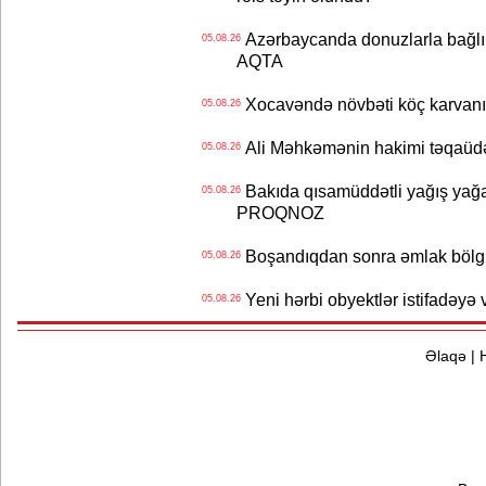
Azərbaycanda donuzlarla bağlı m
05.08.26
AQTA
Xocavəndə növbəti köç karvanı
05.08.26
Ali Məhkəmənin hakimi təqaüdə
05.08.26
Bakıda qısamüddətli yağış yağa
05.08.26
PROQNOZ
Boşandıqdan sonra əmlak bölgü
05.08.26
Yeni hərbi obyektlər istifadəyə
05.08.26
Əlaqə
|