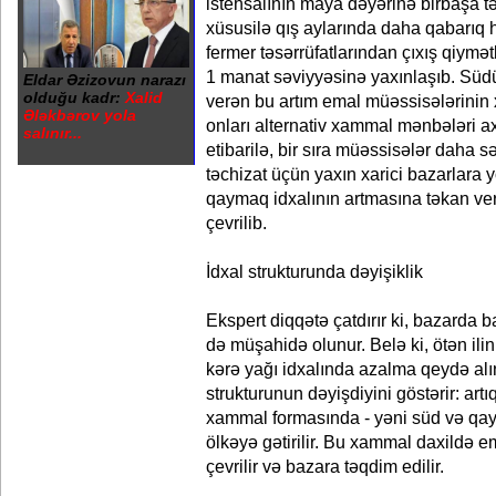
istehsalının maya dəyərinə birbaşa tə
xüsusilə qış aylarında daha qabarıq 
fermer təsərrüfatlarından çıxış qiymətl
1 manat səviyyəsinə yaxınlaşıb. Südü
Eldar Əzizovun narazı
olduğu kadr:
Xalid
verən bu artım emal müəssisələrinin 
Ələkbərov yola
onları alternativ xammal mənbələri a
salınır...
etibarilə, bir sıra müəssisələr daha sə
təchizat üçün yaxın xarici bazarlara 
qaymaq idxalının artmasına təkan ver
çevrilib.
İdxal strukturunda dəyişiklik
Ekspert diqqətə çatdırır ki, bazarda 
də müşahidə olunur. Belə ki, ötən ili
kərə yağı idxalında azalma qeydə alın
strukturunun dəyişdiyini göstərir: ar
xammal formasında - yəni süd və qa
ölkəyə gətirilir. Bu xammal daxildə 
çevrilir və bazara təqdim edilir.