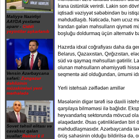
İrana üstünlük verirdi. Lakin son dö
iqtisadi vəziyyət səbəbindən bu istiq
Maliyyə Nazirliyi
məhdudlaşıb. Nəticədə, həm ucuz məh
AAYDA yoxlama
İrandan gələn məhsulların qiyməti m
aparır -
Ciddi
yeyintilər aşkarlanıb
boşluğu doldurmaq üçün alternativ ba
Hazırda idxal coğrafiyası daha da ge
Belarus, Qazaxıstan, Qırğızıstan, el
süd və qaymaq məhsulları gətirilir. L
olunan məhsulların əhəmiyyətli hissə
Vensin Azərbaycana
seqmentə aid olduğundan, ümumi idxal
səfəri:
Zəngəzur
dəhlizinin
Yerli istehsalı zəiflədən amillər
müzakirələri yeni
mərhələdə
Məsələnin digər tərəfi isə daxili isteh
qarşılaya bilməməsi ilə bağlıdır. Ekspe
heyvandarlıq sektorunda mövcud olan
əlaqədardır. Əsas çətinliklərdən biri 
Sovet təhsil elitası və
məhdudlaşmasıdır. Azərbaycanda təx
cavabsız qalan
örüş sahəsinin olduğu bildirilsə də,
suallar:
Rektor 6 il