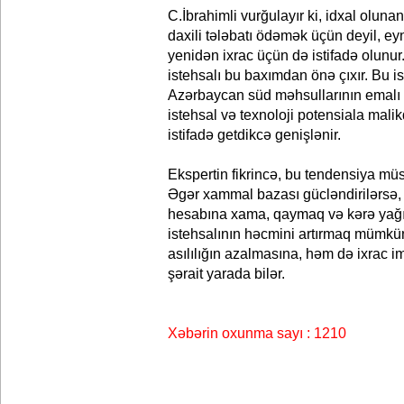
C.İbrahimli vurğulayır ki, idxal oluna
daxili tələbatı ödəmək üçün deyil, e
yenidən ixrac üçün də istifadə olunur
istehsalı bu baxımdan önə çıxır. Bu is
Azərbaycan süd məhsullarının emal
istehsal və texnoloji potensiala mali
istifadə getdikcə genişlənir.
Ekspertin fikrincə, bu tendensiya müsb
Əgər xammal bazası gücləndirilərsə, 
hesabına xama, qaymaq və kərə yağı
istehsalının həcmini artırmaq mümkü
asılılığın azalmasına, həm də ixrac 
şərait yarada bilər.
Xəbərin oxunma sayı : 1210