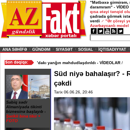
“Mətbəxə girmirəm,
daramıram“ - VİDEO
qısa ətəyi tənqid o
çadrada görmək istə
verdi
“Ər çörəyi 
Azərbaycanlı model
ious
ANA SƏHİFƏ
GÜNDƏM
SIYASƏT
SOSIAL
İQTISADIYYAT
ə müdafiə haqqında
/
“Tarqovı”dakı yanğın məhdudlaşdırıldı - VİD
Süd niyə bahalaşır? - 
çəkdi
Tarix 06.06.26, 20:46
Sabiq sədr
Almaniyada tikinti
biznesinə başlayıb -
Şərikli bina tikir +
FOTO