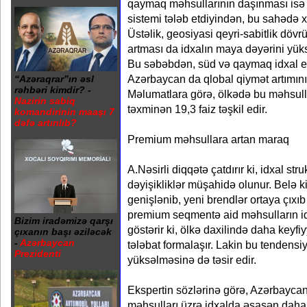
qaymaq məhsullarının daşınması isə 
sistemi tələb etdiyindən, bu sahədə x
Üstəlik, geosiyasi qeyri-sabitlik dövr
artması da idxalın maya dəyərini yüks
Bu səbəbdən, süd və qaymaq idxal ed
Azərbaycan da qlobal qiymət artımının 
“Azəraqrar”ın əsl
rəhbəri kimdir? -
Məlumatlara görə, ölkədə bu məhsulla
Nazirin sabiq
təxminən 19,3 faiz təşkil edir.
komandirinin maaşı 7
dəfə artırılıb?
Premium məhsullara artan maraq
A.Nəsirli diqqətə çatdırır ki, idxal s
dəyişikliklər müşahidə olunur. Belə k
genişlənib, yeni brendlər ortaya çıxıb
premium seqmentə aid məhsulların idx
Bizim iradəmizə qarşı
göstərir ki, ölkə daxilində daha keyfiy
çıxanın başı əziləcək
-
Azərbaycan
tələbat formalaşır. Lakin bu tendens
Prezidenti
yüksəlməsinə də təsir edir.
Ekspertin sözlərinə görə, Azərbaycan
məhsulları üzrə idxalda əsasən daha