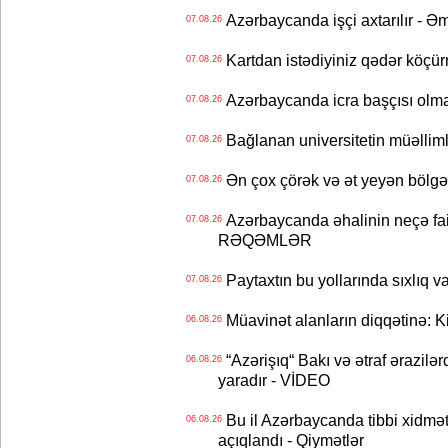
Azərbaycanda işçi axtarılır - Ə
07.08.26
Kartdan istədiyiniz qədər köçür
07.08.26
Azərbaycanda icra başçısı olma
07.08.26
Bağlanan universitetin müəllimlər
07.08.26
Ən çox çörək və ət yeyən bölgə
07.08.26
Azərbaycanda əhalinin neçə faizi 
07.08.26
RƏQƏMLƏR
Paytaxtın bu yollarında sıxlıq v
07.08.26
Müavinət alanların diqqətinə: Ki
06.08.26
“Azərişıq“ Bakı və ətraf ərazilə
06.08.26
yaradır - VİDEO
Bu il Azərbaycanda tibbi xidmət
06.08.26
açıqlandı - Qiymətlər