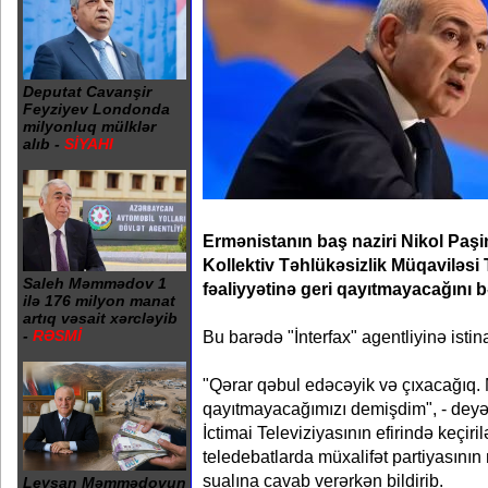
Deputat Cavanşir
Feyziyev Londonda
milyonluq mülklər
alıb -
SİYAHI
Ermənistanın baş naziri Nikol Paş
Kollektiv Təhlükəsizlik Müqaviləsi
Saleh Məmmədov 1
fəaliyyətinə geri qayıtmayacağını 
ilə 176 milyon manat
artıq vəsait xərcləyib
Bu barədə "İnterfax" agentliyinə istin
-
RƏSMİ
"Qərar qəbul edəcəyik və çıxacağıq.
qayıtmayacağımızı demişdim", - dey
İctimai Televiziyasının efirində keçir
teledebatlarda müxalifət partiyasın
sualına cavab verərkən bildirib.
Leysan Məmmədovun