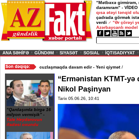
“Mətbəxə girmirəm,
daramıram“ - VİDEO
qısa ətəyi tənqid o
çadrada görmək istə
verdi
“Ər çörəyi 
Azərbaycanlı model
ious
ANA SƏHİFƏ
GÜNDƏM
SIYASƏT
SOSIAL
İQTISADIYYAT
Video
/
Azərbaycan nefti ucuzlaşmaqda davam edir - Yeni qiymət
/
“Ermənistan KTMT-yə 
Nikol Paşinyan
Tarix 05.06.26, 10:41
“Qardaşımla birgə 16
milyon vermişik” -
Tale Heydərovun
ifadəsi oxundu