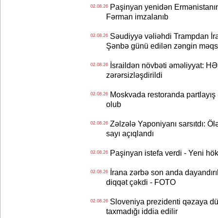
Paşinyan yenidən Ermənistanın B
02.08.26
Fərman imzalanıb
Səudiyyə vəliəhdi Trampdan İran
02.08.26
Şənbə günü edilən zəngin məqs
İsraildən növbəti əməliyyat: HƏ
02.08.26
zərərsizləşdirildi
Moskvada restoranda partlayış
02.08.26
olub
Zəlzələ Yaponiyanı sarsıtdı: Öl
02.08.26
sayı açıqlandı
Paşinyan istefa verdi - Yeni hök
02.08.26
İrana zərbə son anda dayandırıl
02.08.26
diqqət çəkdi - FOTO
Sloveniya prezidenti qəzaya dü
02.08.26
taxmadığı iddia edilir