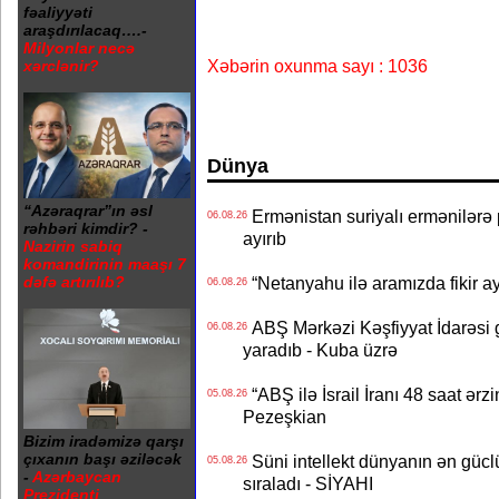
fəaliyyəti
araşdırılacaq….-
Milyonlar necə
Xəbərin oxunma sayı : 1036
xərclənir?
Dünya
“Azəraqrar”ın əsl
Ermənistan suriyalı ermənilərə p
06.08.26
rəhbəri kimdir? -
ayırıb
Nazirin sabiq
komandirinin maaşı 7
dəfə artırılıb?
“Netanyahu ilə aramızda fikir ayr
06.08.26
ABŞ Mərkəzi Kəşfiyyat İdarəsi g
06.08.26
yaradıb - Kuba üzrə
“ABŞ ilə İsrail İranı 48 saat ərzi
05.08.26
Pezeşkian
Bizim iradəmizə qarşı
çıxanın başı əziləcək
Süni intellekt dünyanın ən güclü
05.08.26
-
Azərbaycan
sıraladı - SİYAHI
Prezidenti