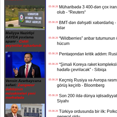
Müharibədə 3 400-dən çox iranl
05.08.26
olub - “Reuters“
BMT-dən dəhşətli xəbərdarlıq - 
05.08.26
bilər
Maliyyə Nazirliyi
AAYDA yoxlama
“Wildberries” anbar tutumunun üçd
05.08.26
aparır -
Ciddi
hücum
yeyintilər aşkarlanıb
Pentaqondan kritik addım: Rusiy
05.08.26
“Şimali Koreya raket kompleksl
05.08.26
hədəfə çevriləcək” - Sibiqa
Keçmiş Rusiya və Avropa rəsmilə
05.08.26
Vensin Azərbaycana
görüş keçirib - Bloomberg
səfəri:
Zəngəzur
dəhlizinin
müzakirələri yeni
Son 200 ildə dünya iqtisadiyyatın
05.08.26
mərhələdə
Siyahı
Türkiyə ordusunda bir ilk: Polk
05.08.26
general oldu