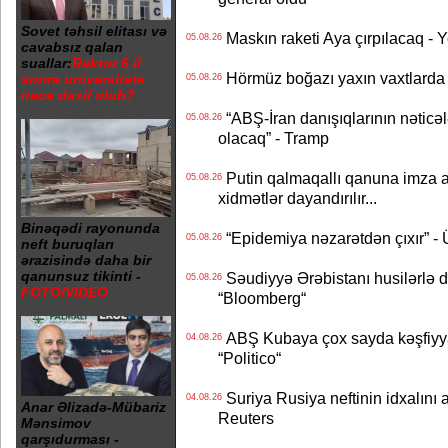
Sovet təhsil elitası və
Maskın raketi Aya çırpılacaq - 
05.08.26
cavabsız qalan
suallar:
Rektor 6 il
Hörmüz boğazı yaxın vaxtlarda 
sonra universitetə
05.08.26
necə daxil olub?
“ABŞ-İran danışıqlarının nəticə
05.08.26
olacaq” - Tramp
Putin qalmaqallı qanuna imza at
05.08.26
xidmətlər dayandırılır...
Binəqədi rayonunda
“Epidemiya nəzarətdən çıxır” -
05.08.26
neft buruqları
ərazisində daha bir
qanunsuz tikinti -
Səudiyyə Ərəbistanı husilərlə da
05.08.26
FOTO/VİDEO
“Bloomberg“
ABŞ Kubaya çox sayda kəşfiyyatç
04.08.26
“Politico“
Suriya Rusiya neftinin idxalını 
04.08.26
Anar Əlizadə-Mübariz
Reuters
Mənsimov
qarşıdurması -