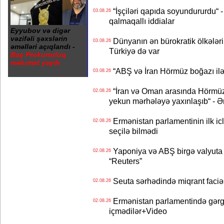
“İşçiləri qapıda soyundururdu“ - 
03.08.26
qalmaqallı iddialar
Eyyubov və digər
vəzifəli şəxslərin
Dünyanın ən bürokratik ölkələri
03.08.26
əməlləri açıqlandı -
Türkiyə də var
Baş Prokurorluq
məlumat yaydı
“ABŞ və İran Hörmüz boğazı ilə b
03.08.26
“İran və Oman arasında Hörmüz b
02.08.26
yekun mərhələyə yaxınlaşıb“ - Ə
Ermənistan parlamentinin ilk icl
02.08.26
seçilə bilmədi
Yaponiya və ABŞ birgə valyuta 
02.08.26
“Reuters”
Seuta sərhədində miqrant faciəsi
02.08.26
Ermənistan parlamentində gərgi
02.08.26
içmədilər+Video