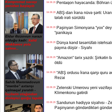
Kompromat savaşı
Pentaqon həyəcanda: Böhran ü
04.08.26
yenidən başlayıb
ABŞ-dan İrana nüvə şərti: Uran eh
04.08.26
tələb irəli sürüldü
Paşinyan Simonyana “yox” deyib
04.08.26
“panikaya
Eldar Əzizovun narazı
olduğu kadr:
Xalid
Dünya kənd təsərrüfatı istehsalı
04.08.26
Ələkbərov yola
payına düşür - Siyahı
salınır...
“Amazon“ tarix yazdı: Şirkətin ba
04.08.26
ötdü
“ABŞ ordusu İrana qarşı quru əmə
04.08.26
Rezai
Sahib Məmmədovun
“mənbə” axtarışı
Zelenski Umerovu yeni vəzifəyə t
03.08.26
qalmaqal yaratdı -
Klimenkonu gətirdi
İşçilərin otağından
dinləyici qurğu tapılıb
Sandunun hədiyyə siyahısı - Ze
03.08.26
Paşinyanın göndərdikləri gündə