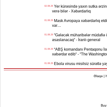
Yer kürəsində yaxın sutka ərzin
02.08.26
verə bilər - Xəbərdarlıq
Mask Avropaya xəbərdarlıq etdi
01.08.26
var…
“Gələcək müharibələr müdafiə iq
01.08.26
əsaslanacaq“ - İranlı general
“ABŞ komandanı Pentaqonu İsrai
01.08.26
xəbərdar edib“ - “The Washingto
Ebola virusu misilsiz sürətlə yay
01.08.26
Əlaqə
|
Buy 