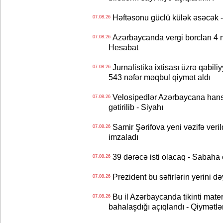
Həftəsonu güclü külək əsəcə
07.08.26
Azərbaycanda vergi borcları 4 m
07.08.26
Hesabat
Jurnalistika ixtisası üzrə qabiliy
07.08.26
543 nəfər məqbul qiymət aldı
Velosipedlər Azərbaycana hans
07.08.26
gətirilib - Siyahı
Samir Şərifova yeni vəzifə veri
07.08.26
imzaladı
39 dərəcə isti olacaq - Sabaha
07.08.26
Prezident bu səfirlərin yerini d
07.08.26
Bu il Azərbaycanda tikinti mater
07.08.26
bahalaşdığı açıqlandı - Qiymətlə