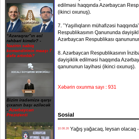
edilməsi haqqında Azərbaycan Respu
(ikinci oxunuş).
7. "Yaşıllıqların mühafizəsi haqqınd
Respublikasının Qanununda dəyişikl
“Azəraqrar”ın əsl
Azərbaycan Respublikası qanununun l
rəhbəri kimdir? -
Nazirin sabiq
komandirinin maaşı 7
8. Azərbaycan Respublikasının İnziba
dəfə artırılıb?
dəyişiklik edilməsi haqqında Azərba
qanununun layihəsi (ikinci oxunuş).
Xəbərin oxunma sayı : 931
Bizim iradəmizə qarşı
çıxanın başı əziləcək
-
Azərbaycan
Sosial
Prezidenti
Yağış yağacaq, leysan olacaq -
10.08.26