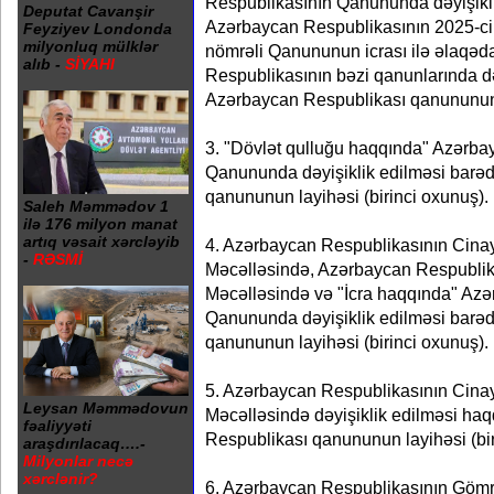
Respublikasının Qanununda dəyişikl
Deputat Cavanşir
Azərbaycan Respublikasının 2025-ci i
Feyziyev Londonda
milyonluq mülklər
nömrəli Qanununun icrası ilə əlaqəd
alıb -
SİYAHI
Respublikasının bəzi qanunlarında d
Azərbaycan Respublikası qanununun 
3. "Dövlət qulluğu haqqında" Azərba
Qanununda dəyişiklik edilməsi barə
qanununun layihəsi (birinci oxunuş).
Saleh Məmmədov 1
ilə 176 milyon manat
artıq vəsait xərcləyib
4. Azərbaycan Respublikasının Cina
-
RƏSMİ
Məcəlləsində, Azərbaycan Respublika
Məcəlləsində və "İcra haqqında" Az
Qanununda dəyişiklik edilməsi barə
qanununun layihəsi (birinci oxunuş).
5. Azərbaycan Respublikasının Cina
Leysan Məmmədovun
Məcəlləsində dəyişiklik edilməsi ha
fəaliyyəti
Respublikası qanununun layihəsi (bir
araşdırılacaq….-
Milyonlar necə
xərclənir?
6. Azərbaycan Respublikasının Gömrü