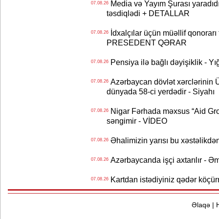
Media və Yayım Şurası yaradıdı 
07.08.26
təsdiqlədi + DETALLAR
İdxalçılar üçün müəllif qonorarı
07.08.26
PRESEDENT QƏRAR
Pensiya ilə bağlı dəyişiklik - Yı
07.08.26
Azərbaycan dövlət xərclərinin
07.08.26
dünyada 58-ci yerdədir - Siyahı
Nigar Fərhada məxsus “Aid Grou
07.08.26
səngimir - VİDEO
Əhalimizin yarısı bu xəstəlikdən
07.08.26
Azərbaycanda işçi axtarılır - Ə
07.08.26
Kartdan istədiyiniz qədər köçür
07.08.26
Əlaqə
|