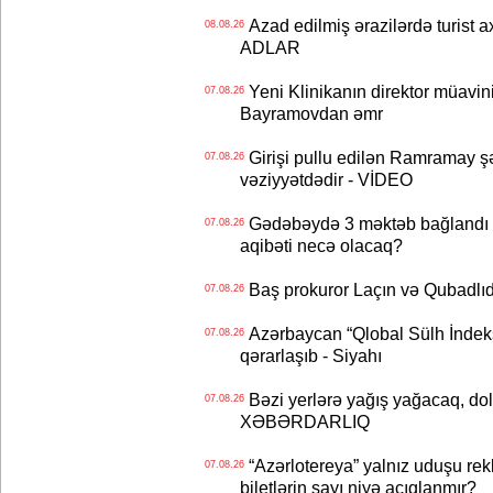
Azad edilmiş ərazilərdə turist ax
08.08.26
ADLAR
Yeni Klinikanın direktor müavini 
07.08.26
Bayramovdan əmr
Girişi pullu edilən Ramramay şə
07.08.26
vəziyyətdədir - VİDEO
Gədəbəydə 3 məktəb bağlandı - 
07.08.26
aqibəti necə olacaq?
Baş prokuror Laçın və Qubadl
07.08.26
Azərbaycan “Qlobal Sülh İndek
07.08.26
qərarlaşıb - Siyahı
Bəzi yerlərə yağış yağacaq, do
07.08.26
XƏBƏRDARLIQ
“Azərlotereya” yalnız uduşu rek
07.08.26
biletlərin sayı niyə açıqlanmır?