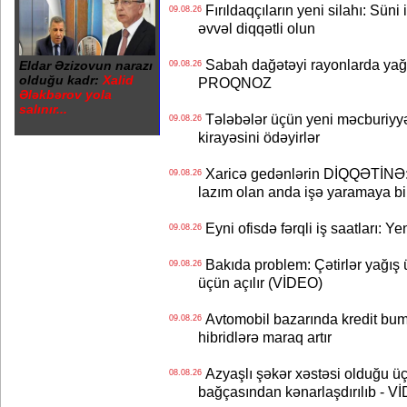
Fırıldaqçıların yeni silahı: Süni 
09.08.26
əvvəl diqqətli olun
Sabah dağətəyi rayonlarda yağı
Eldar Əzizovun narazı
09.08.26
olduğu kadr:
Xalid
PROQNOZ
Ələkbərov yola
salınır...
Tələbələr üçün yeni məcburiyyə
09.08.26
kirayəsini ödəyirlər
Xaricə gedənlərin DİQQƏTİNƏ: 
09.08.26
lazım olan anda işə yaramaya bi
Eyni ofisdə fərqli iş saatları: 
09.08.26
Bakıda problem: Çətirlər yağış 
09.08.26
üçün açılır (VİDEO)
Avtomobil bazarında kredit bum
09.08.26
hibridlərə maraq artır
Azyaşlı şəkər xəstəsi olduğu ü
08.08.26
bağçasından kənarlaşdırılıb - V