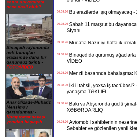
sonra universitetə
necə daxil olub?
Bu ərazilərdə işıq olmayacaq
09.08.26
Sabah 11 marşrut bu dayanaca
09.08.26
Siyahı
Müdafiə Nazirliyi həftəlik icmal
09.08.26
Binəqədi rayonunda
neft buruqları
Binəqədidə qurumuş ağaclarla ba
09.08.26
ərazisində daha bir
VİDEO
qanunsuz tikinti -
FOTO/VİDEO
Mənzil bazarında bahalaşma: Ki
09.08.26
İki il təhsil, yoxsa iş təcrübəsi?
09.08.26
yanaşma TƏKLİFİ
Anar Əlizadə-Mübariz
Bakı və Abşeronda güclü şimal-
09.08.26
Mənsimov
XƏBƏRDARLIQ
qarşıdurması -
Kompromat savaşı
Avtomobil sahiblərinin nəzərinə
yenidən başlayıb
09.08.26
Səbəblər və gözlənilən yeniliklə