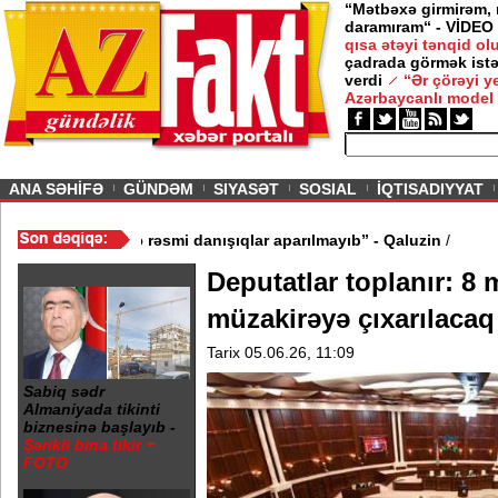
“Mətbəxə girmirəm,
daramıram“ - VİDEO
qısa ətəyi tənqid o
çadrada görmək istə
verdi
“Ər çörəyi 
Azərbaycanlı model
ious
ANA SƏHİFƏ
GÜNDƏM
SIYASƏT
SOSIAL
İQTISADIYYAT
İDEO
/
“Bakıda Almaniya ilə rəsmi danışıqlar aparılmayıb” - Qaluzin
Deputatlar toplanır: 8 
müzakirəyə çıxarılacaq
Tarix 05.06.26, 11:09
Sabiq sədr
Almaniyada tikinti
biznesinə başlayıb -
Şərikli bina tikir +
FOTO