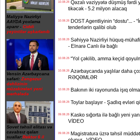
Qəzalı vəziyyətə düşmüş fərdi ya
10.08.26
tikəcək - 5.2 milyon alacaq
Maliyyə Nazirliyi
DOST Agentliyinin “dostu“... - “
AAYDA yoxlama
10.08.26
aparır -
Ciddi
tenderlərin qalibi olub
yeyintilər aşkarlanıb
Səhiyyə Nazirliyi hüquq-mühafiz
10.08.26
- Elnarə Canlı ilə bağlı
“Yol çəkilib, amma keçid qoyul
10.08.26
Azərbaycanda yaşlılar daha çox
10.08.26
Vensin Azərbaycana
RƏQƏMLƏR
səfəri:
Zəngəzur
dəhlizinin
müzakirələri yeni
Bakının iki rayonunda işıq o
10.08.26
mərhələdə
Toylar başlayır - Şadlıq evləri q
10.08.26
Kasko sığorta ilə bağlı yeni yan
09.08.26
VİDEO
Sovet təhsil elitası və
cavabsız qalan
Magistratura üzrə təhsil müddətin
09.08.26
suallar:
Rektor 6 il
olunur - VİDEO