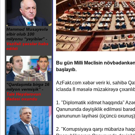
Məmməd Musayevlə
əlbir olub 100
milyonu “yeyiblər” -
Vəzifəli şəxslər həbs
edildi
Bu gün Milli Məclisin növbədənkəna
başlayıb.
AzFakt.com xəbər verir ki, sahibə Qaf
“Qardaşımla birgə 16
iclasda 8 məsələ müzakirəyə çıxarılıb
milyon vermişik” -
Tale Heydərovun
ifadəsi oxundu
1. "Diplomatik xidmət haqqında" Azə
Qanununda dəyişiklik edilməsi barə
qanununun layihəsi (üçüncü oxunuş)
2. "Korrupsiyaya qarşı mübarizə ha