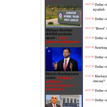
Dollar n
24.07.26
açıqladı
Dollar n
23.07.26
“Brent“ n
23.07.26
Maliyyə Nazirliyi
AAYDA yoxlama
aparır -
Ciddi
Dollar n
22.07.26
yeyintilər aşkarlanıb
Azərbayca
22.07.26
Dollar n
21.07.26
Dollar n
20.07.26
Vensin Azərbaycana
Mərkəzi 
17.07.26
səfəri:
Zəngəzur
olacaq?
dəhlizinin
müzakirələri yeni
mərhələdə
Dollar n
16.07.26
Dollar n
14.07.26