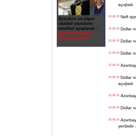
açıqladı
Neft qiy
24.06.26
Eyyubov və digər
vəzifəli şəxslərin
əməlləri açıqlandı -
Dollar n
24.06.26
Baş Prokurorluq
məlumat yaydı
Dollar n
23.06.26
Dollar n
22.06.26
Azərbayca
22.06.26
Dollar n
19.06.26
açıqladı
Azərbayc
19.06.26
Dollar n
18.06.26
Azərbayc
18.06.26
yerdədir 