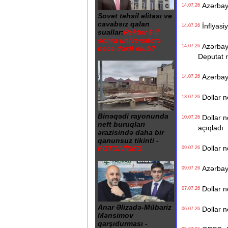
Azərbayc
14.07.26
Sovet təhsil elitası və
cavabsız qalan
İnflyasiy
14.07.26
suallar:
Rektor 6 il
sonra universitetə
Azərbayc
14.07.26
necə daxil olub?
Deputat r
Azərbayca
14.07.26
Dollar n
13.07.26
Binəqədi rayonunda
Dollar n
10.07.26
neft buruqları
açıqladı
ərazisində daha bir
qanunsuz tikinti -
Dollar n
FOTO/VİDEO
09.07.26
Azərbayca
09.07.26
Dollar n
07.07.26
Anar Əlizadə-Mübariz
Dollar n
06.07.26
Mənsimov
qarşıdurması -