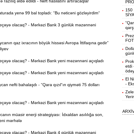
azılıq əldə edildi - Neft hasilatını artıracaqlar
PR
19:31
150 
urada yenə 99 bal topladı: “Bu nəticəni gözləyirdim“
b
SİY
“Qar
eçəyə olacaq? - Mərkəzi Bank 3 günlük məzənnəni
19:16
qarş
d
Prez
FOT
anın qaz ixracının böyük hissəsi Avropa İttifaqına gedir”
19:00
Doll
liyev
günl
eçəyə olacaq? - Mərkəzi Bank yeni məzənnəni açıqladı
Prok
18:41
etdi
Ç
ödəy
eçəyə olacaq? - Mərkəzi Bank yeni məzənnəni açıqladı
El N
N
18:22
- Ek
n nefti bahalaşdı - “Qara qızıl“ın qiyməti 75 dolları
a
Zele
Yeri
K
18:05
eçəyə olacaq? - Mərkəzi Bank yeni məzənnəni açıqladı
o
ARXİ
nın müasir enerji strategiyası: İdxaldan asılılığa son,
17:49
yeni mərhələ
A
B
eçəyə olacaq? - Mərkəzi Bank 4 günlük məzənnəni