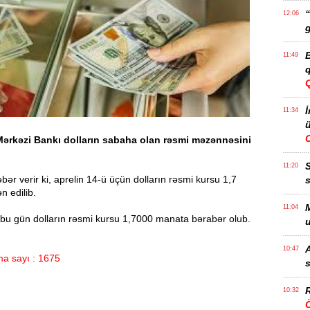
“
12:06
g
B
11:49
q
İ
11:34
ü
ərkəzi Bankı dolların sabaha olan rəsmi məzənnəsini
11:20
ər verir ki, aprelin 14-ü üçün dolların rəsmi kursu 1,7
s
 edilib.
M
11:04
 bu gün dolların rəsmi kursu 1,7000 manata bərabər olub.
u
A
10:47
a sayı : 1675
s
R
10:32
Ö