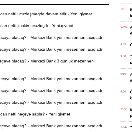
10:18
an nefti ucuzlaşmaqda davam edir - Yeni qiymət
l
n nefti kəskin ucuzlaşdı - Yeni qiymət
10:02
e
eçəyə olacaq? - Mərkəzi Bank yeni məzənnəni açıqladı
9:45
eçəyə olacaq? - Mərkəzi Bank yeni məzənnəni açıqladı
“
9:30
eçəyə olacaq? - Mərkəzi Bank 3 günlük məzənnəni
o
A
9:16
eçəyə olacaq? - Mərkəzi Bank yeni məzənnəni açıqladı
eçəyə olacaq? - Mərkəzi Bank yeni məzənnəni açıqladı
Ö
9:00
i
eçəyə olacaq? - Mərkəzi Bank yeni məzənnəni açıqladı
23:55
n nefti neçəyə satılır? - Yeni qiymət
p
eçəyə olacaq? - Mərkəzi Bank yeni məzənnəni açıqladı
“
23:47