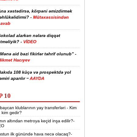
Ana xəstədirsə, körpəni əmizdirmək
əhlükəlidirmi? -
Mütəxəssisindən
cavab
Şokolad alarkən nələrə diqqət
tməliyik? -
VİDEO
Mənə aid bəzi fikirlər təhrif olunub” -
Hikmət Hacıyev
Bakıda 108 küçə və prospektdə yol
əmiri aparılır −
AAYDA
sti havada qəbul edilən bəzi dərmanlar
P 10
əsadlar törədə bilər -
VİDEO
baycan klublarının yay transferləri - Kim
üharibədə 3 400-dən çox iranlı və 18
r, kim gedir?
ABŞ hərbçisi həlak olub -
“Reuters“
nın altından metroya keçid inşa edilir?-
EO
BMT-dən dəhşətli xəbərdarlıq -
49
ilyon insan ac qala bilər
stun ilk günündə hava necə olacaq?-