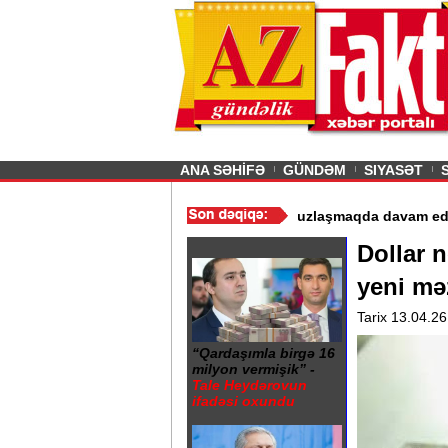
26
şın sürmürəm, saçımı
Previous
ANA SƏHİFƏ
GÜNDƏM
SIYASƏT
istismarı dayandırıldı - Video
/
Azərbaycan nefti ucuzlaşmaqda da
Dollar 
yeni mə
Tarix 13.04.26
“Qardaşımla birgə 16
milyon vermişik” -
Tale Heydərovun
ifadəsi oxundu