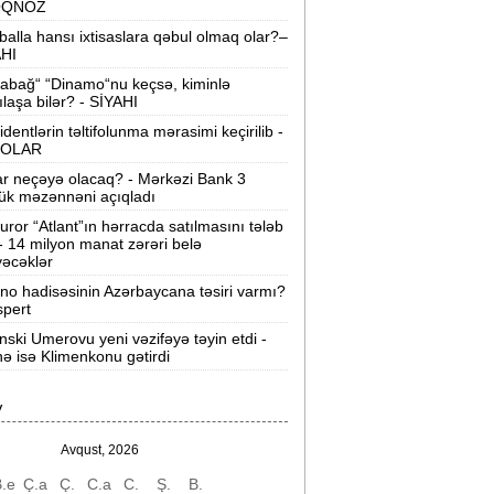
OQNOZ
“Wildberries” anbar tutumunun üçdə
balla hansı ixtisaslara qəbul olmaq olar?–
irini itirib -
21-ci hücum
AHI
abağ“ “Dinamo“nu keçsə, kiminlə
“Sea Breeze“də mənzil qiymətləri necə
ılaşa bilər? - SİYAHI
əyişir? -
Qiymətlər
identlərin təltifolunma mərasimi keçirilib -
OLAR
Bakıda ticarət mərkəzində FACİƏ:
liftin
ar neçəyə olacaq? - Mərkəzi Bank 3
şaxtasına düşüb öldü
ük məzənnəni açıqladı
uror “Atlant”ın hərracda satılmasını tələb
Pentaqondan kritik addım:
Rusiya və
 - 14 milyon manat zərəri belə
inə qarşı yeni plan
əcəklər
ino hadisəsinin Azərbaycana təsiri varmı?
axçıvan Şəhər Poliklinikasında tibbi
spert
rayış 60-80 manata satılır? -
VİDEO
nski Umerovu yeni vəzifəyə təyin etdi -
nə isə Klimenkonu gətirdi
olleclərdə ən yüksək təhsil haqqı
lan ixtisaslar -
SİYAHI
V
"Yəhudi David Seliverstov" Kazım
bbasov çıxdı! -
Bir dələduzla bağlı
Avqust, 2026
SENSASİON detallar
.e
Ç.a
Ç.
C.a
C.
Ş.
B.