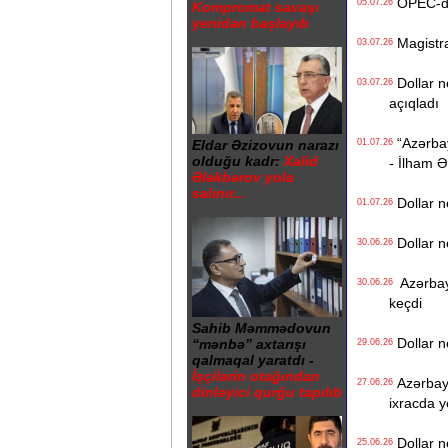
OPEC-də r
05.07.26
Kompromat savaşı
yenidən başlayıb
Magistrat
03.07.26
Dollar n
03.07.26
açıqladı
“Azərbayc
01.07.26
Eldar Əzizovun narazı
olduğu kadr:
Xalid
- İlham Ə
Ələkbərov yola
salınır...
Dollar n
01.07.26
Dollar n
30.06.26
Azərbayca
30.06.26
keçdi
Sahib Məmmədovun
Dollar n
“mənbə” axtarışı
29.06.26
qalmaqal yaratdı -
İşçilərin otağından
Azərbayca
27.06.26
dinləyici qurğu tapılıb
ixracda 
Dollar n
25.06.26