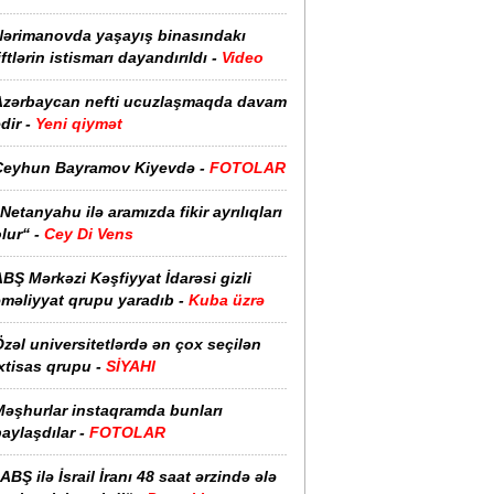
Nərimanovda yaşayış binasındakı
iftlərin istismarı dayandırıldı -
Video
Azərbaycan nefti ucuzlaşmaqda davam
dir -
Yeni qiymət
Ceyhun Bayramov Kiyevdə -
FOTOLAR
Netanyahu ilə aramızda fikir ayrılıqları
lur“ -
Cey Di Vens
BŞ Mərkəzi Kəşfiyyat İdarəsi gizli
əməliyyat qrupu yaradıb -
Kuba üzrə
zəl universitetlərdə ən çox seçilən
xtisas qrupu -
SİYAHI
Məşhurlar instaqramda bunları
aylaşdılar -
FOTOLAR
ABŞ ilə İsrail İranı 48 saat ərzində ələ