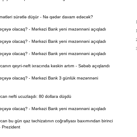
T
17:35
e
mətləri sürətlə düşür - Nə qədər davam edəcək?
17:20
eçəyə olacaq? - Mərkəzi Bank yeni məzənnəni açıqladı
v
x
eçəyə olacaq? - Mərkəzi Bank yeni məzənnəni açıqladı
17:03
eçəyə olacaq? - Mərkəzi Bank yeni məzənnəni açıqladı
nın qeyri-neft ixracında kəskin artım - Səbəb açıqlandı
N
16:47
eçəyə olacaq? - Mərkəzi Bank 3 günlük məzənnəni
İ
16:29
i
an nefti ucuzlaşdı: 80 dollara düşdü
“
16:14
eçəyə olacaq? - Mərkəzi Bank yeni məzənnəni açıqladı
ç
an bu gün qaz təchizatının coğrafiyası baxımından birinci
- Prezident
M
16:00
a