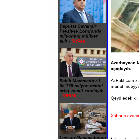
Deputat Cavanşir
Feyziyev Londonda
milyonluq mülklər
alıb -
SİYAHI
Azərbaycan M
açıqlayıb.
AzFakt.com xəb
Saleh Məmmədov 1
ilə 176 milyon manat
manat müəyyən
artıq vəsait xərcləyib
-
RƏSMİ
Qeyd edək ki,
Xəbərin oxunm
Leysan Məmmədovun