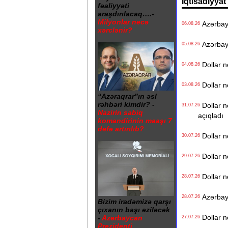
İqtisadiyyat
fəaliyyəti
araşdırılacaq….-
Milyonlar necə
Azərbayc
06.08.26
xərclənir?
Azərbayca
05.08.26
Dollar n
04.08.26
Dollar n
03.08.26
“Azəraqrar”ın əsl
rəhbəri kimdir? -
Dollar n
31.07.26
Nazirin sabiq
açıqladı
komandirinin maaşı 7
dəfə artırılıb?
Dollar n
30.07.26
Dollar n
29.07.26
Dollar n
28.07.26
Azərbayca
28.07.26
Bizim iradəmizə qarşı
çıxanın başı əziləcək
Dollar n
-
Azərbaycan
27.07.26
Prezidenti