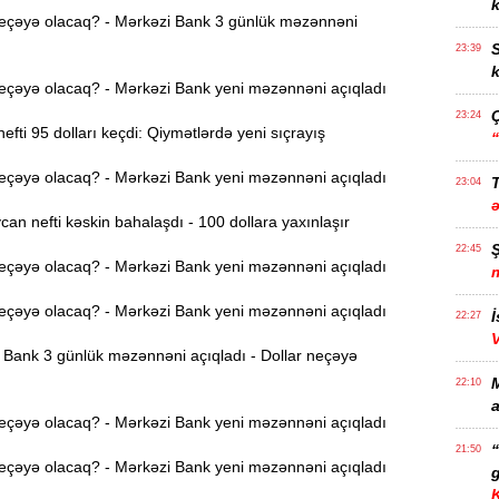
k
eçəyə olacaq? - Mərkəzi Bank 3 günlük məzənnəni
S
23:39
k
eçəyə olacaq? - Mərkəzi Bank yeni məzənnəni açıqladı
23:24
efti 95 dolları keçdi: Qiymətlərdə yeni sıçrayış
eçəyə olacaq? - Mərkəzi Bank yeni məzənnəni açıqladı
T
23:04
n nefti kəskin bahalaşdı - 100 dollara yaxınlaşır
22:45
eçəyə olacaq? - Mərkəzi Bank yeni məzənnəni açıqladı
eçəyə olacaq? - Mərkəzi Bank yeni məzənnəni açıqladı
İ
22:27
Bank 3 günlük məzənnəni açıqladı - Dollar neçəyə
22:10
a
eçəyə olacaq? - Mərkəzi Bank yeni məzənnəni açıqladı
21:50
eçəyə olacaq? - Mərkəzi Bank yeni məzənnəni açıqladı
g