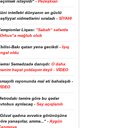
eçirmək istəyirdi“ -
Pezeşkian
üni intellekt dünyanın ən güclü
əşfiyyat xidmətlərini sıraladı -
SİYAHI
Çempionlar Liqası:
“Sabah“ səfərdə
“Orhus“a məğlub olub
bilisi-Bakı qatarı yenə gecikdi -
İşıq
əngəl oldu
Şəmsi Səmədzadə danışdı:
O daha
mənim həyat yoldaşım deyil - VİDEO
smayıllı rayonunda mal əti bahalaşıb -
VİDEO
Metrodakı təmirə görə bu qədər
vtobus ayrılacaq -
Say açıqlandı
“Gözəl qadına əvvəlcə görünüşünə
örə yanaşırlar, amma...“ -
Aygün
Kazımova