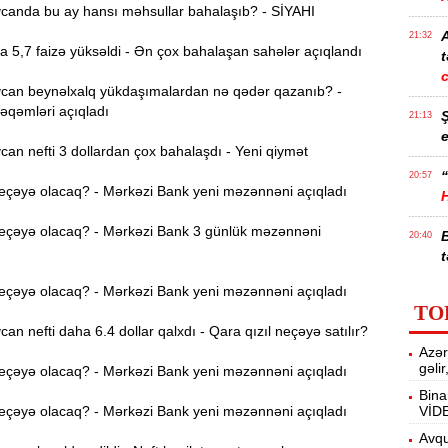
anda bu ay hansı məhsullar bahalaşıb? - SİYAHI
21:32
a 5,7 faizə yüksəldi - Ən çox bahalaşan sahələr açıqlandı
t
an beynəlxalq yükdaşımalardan nə qədər qazanıb? -
əqəmləri açıqladı
21:13
e
n nefti 3 dollardan çox bahalaşdı - Yeni qiymət
“
20:57
eçəyə olacaq? - Mərkəzi Bank yeni məzənnəni açıqladı
eçəyə olacaq? - Mərkəzi Bank 3 günlük məzənnəni
20:40
t
eçəyə olacaq? - Mərkəzi Bank yeni məzənnəni açıqladı
İ
20:25
TO
f
n nefti daha 6.4 dollar qalxdı - Qara qızıl neçəyə satılır?
Azər
M
20:06
gəli
eçəyə olacaq? - Mərkəzi Bank yeni məzənnəni açıqladı
Bina
eçəyə olacaq? - Mərkəzi Bank yeni məzənnəni açıqladı
VİD
19:48
m
Avqu