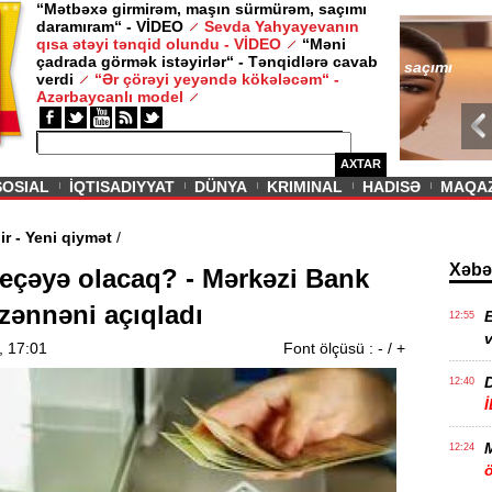
“Mətbəxə girmirəm, maşın sürmürəm, saçımı
daramıram“ - VİDEO
Sevda Yahyayevanın
/ MAQAZIN /
qısa ətəyi tənqid olundu - VİDEO
“Məni
çadrada görmək istəyirlər“ - Tənqidlərə cavab
Sevda Yahy
verdi
“Ər çörəyi yeyəndə kökələcəm“ -
VİDEO
Azərbaycanlı model
AXTAR
SOSIAL
İQTISADIYYAT
DÜNYA
KRIMINAL
HADISƏ
MAQA
vam edir - Yeni qiymət
/
Xəbə
neçəyə olacaq? - Mərkəzi Bank
zənnəni açıqladı
E
12:55
v
, 17:01
Font ölçüsü :
-
/
+
12:40
12:24
ö