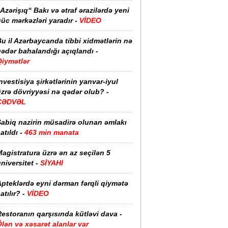
Azərişıq“ Bakı və ətraf ərazilərdə yeni
üc mərkəzləri yaradır -
VİDEO
u il Azərbaycanda tibbi xidmətlərin nə
ədər bahalandığı açıqlandı -
Qiymətlər
nvestisiya şirkətlərinin yanvar-iyul
zrə dövriyyəsi nə qədər olub? -
CƏDVƏL
Sabiq nazirin müsadirə olunan əmlakı
atıldı -
463 min manata
agistratura üzrə ən az seçilən 5
niversitet -
SİYAHI
pteklərdə eyni dərman fərqli qiymətə
atılır? -
VİDEO
estoranın qarşısında kütləvi dava -
lən və xəsarət alanlar var