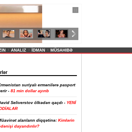
— 11 İyul 2026
ayevanın qısa ətəyi tənqid olundu -
ZIN
ANALIZ
İDMAN
MÜSAHIBƏ
rlər
rmənistan suriyalı ermənilərə pasport
erir -
81 min dollar ayırıb
David Seliverstov ölkədən qaçdı -
YENİ
İDDİALAR
Müavinət alanların diqqətinə:
Kimlərin
dənişi dayandırılır?