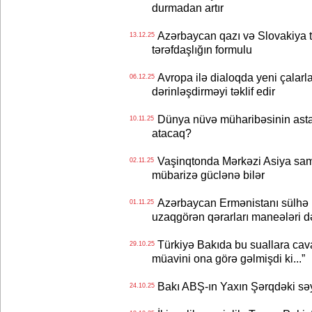
durmadan artır
Azərbaycan qazı və Slovakiya t
13.12.25
tərəfdaşlığın formulu
Avropa ilə dialoqda yeni çalarl
06.12.25
dərinləşdirməyi təklif edir
Dünya nüvə müharibəsinin astan
10.11.25
atacaq?
Vaşinqtonda Mərkəzi Asiya sam
02.11.25
mübarizə güclənə bilər
Azərbaycan Ermənistanı sülhə ha
01.11.25
uzaqgörən qərarları maneələri də
Türkiyə Bakıda bu suallara cava
29.10.25
müavini ona görə gəlmişdi ki...”
Bakı ABŞ-ın Yaxın Şərqdəki səyl
24.10.25