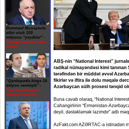
Məmməd Musayevlə
əlbir olub 100
milyonu “yeyiblər” -
Vəzifəli şəxslər həbs
edildi
ABŞ-nin “National Interest” jurna
radikal nümayəndəsi kimi tanınan 
tərəfindən bir müddət əvvəl Azərb
fikirlər və iftira ilə dolu məqalə də
“Qardaşımla birgə 16
milyon vermişik” -
Azərbaycan sülh prosesi tənqid 
Tale Heydərovun
ifadəsi oxundu
Buna cavab olaraq, “National Interes
Cahangirlinin “Ermənistan-Azərbayca
deyil, dəstəkləmək lazımdır” adlı məq
AzFakt.com AZƏRTAC-a istinadən mə