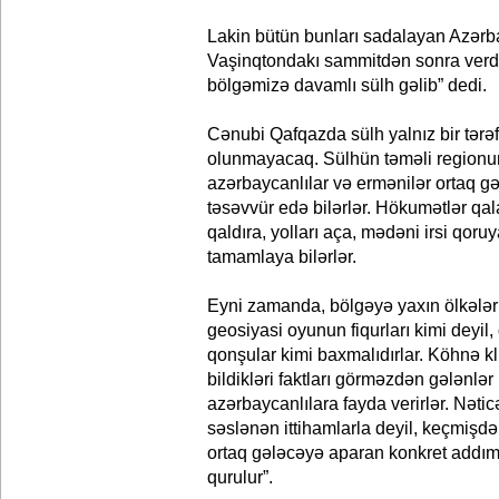
Lakin bütün bunları sadalayan Azərb
Vaşinqtondakı sammitdən sonra verdi
bölgəmizə davamlı sülh gəlib” dedi.
Cənubi Qafqazda sülh yalnız bir tərəf
olunmayacaq. Sülhün təməli regionu
azərbaycanlılar və ermənilər ortaq g
təsəvvür edə bilərlər. Hökumətlər qa
qaldıra, yolları aça, mədəni irsi qor
tamamlaya bilərlər.
Eyni zamanda, bölgəyə yaxın ölkələr
geosiyasi oyunun fiqurları kimi deyi
qonşular kimi baxmalıdırlar. Köhnə kli
bildikləri faktları görməzdən gələnlə
azərbaycanlılara fayda verirlər. Nətic
səslənən ittihamlarla deyil, keçmişdə
ortaq gələcəyə aparan konkret addıml
qurulur”.