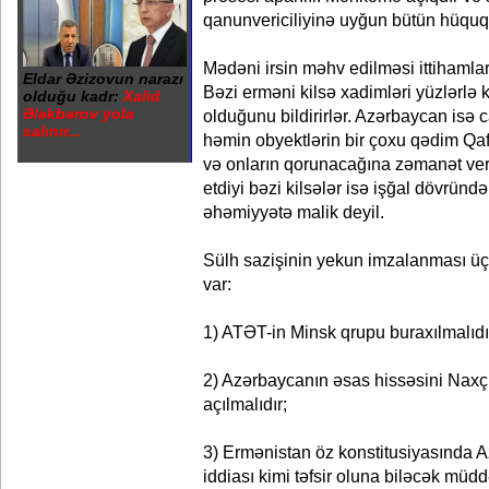
qanunvericiliyinə uyğun bütün hüquqla
Mədəni irsin məhv edilməsi ittihamlar
Eldar Əzizovun narazı
Bəzi erməni kilsə xadimləri yüzlərlə k
olduğu kadr:
Xalid
Ələkbərov yola
olduğunu bildirirlər. Azərbaycan isə 
salınır...
həmin obyektlərin bir çoxu qədim Qaf
və onların qorunacağına zəmanət verir
etdiyi bəzi kilsələr isə işğal dövründə 
əhəmiyyətə malik deyil.
Sülh sazişinin yekun imzalanması üçü
var:
1) ATƏT-in Minsk qrupu buraxılmalıdı
2) Azərbaycanın əsas hissəsini Naxçı
açılmalıdır;
3) Ermənistan öz konstitusiyasında A
iddiası kimi təfsir oluna biləcək müdd