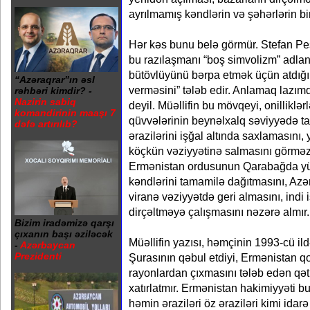
ayrılmamış kəndlərin və şəhərlərin bi
Hər kəs bunu belə görmür. Stefan P
bu razılaşmanı “boş simvolizm” adlan
bütövlüyünü bərpa etmək üçün atdığı
“Azəraqrar”ın əsl
verməsini” tələb edir. Anlamaq lazımdır
rəhbəri kimdir? -
Nazirin sabiq
deyil. Müəllifin bu mövqeyi, onilliklər
komandirinin maaşı 7
qüvvələrinin beynəlxalq səviyyədə 
dəfə artırılıb?
ərazilərini işğal altında saxlamasını,
köçkün vəziyyətinə salmasını görməzd
Ermənistan ordusunun Qarabağda yü
kəndlərini tamamilə dağıtmasını, Azə
viranə vəziyyətdə geri almasını, indi 
dirçəltməyə çalışmasını nəzərə almır.
Bizim iradəmizə qarşı
çıxanın başı əziləcək
Müəllifin yazısı, həmçinin 1993-cü i
-
Azərbaycan
Prezidenti
Şurasının qəbul etdiyi, Ermənistan qo
rayonlardan çıxmasını tələb edən qə
xatırlatmır. Ermənistan hakimiyyəti b
həmin əraziləri öz əraziləri kimi idarə