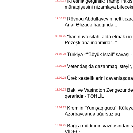
İki əsrlik gərginlik: Tramp Paki
18.10.25
münaqişəsini nizamlaya biləcək
Rövnəq Abdullayevin neft ticarət
17.10.25
Anar Əlizadə haqqında...
“İran nüvə silahı əldə etmək üçü
30.09.25
Pezeşkiana inanmırlar...”
Türkiyə -““Böyük İsrail” savaşı 
24.09.25
Vətəndaş da qazanmaq istəyir,
14.09.25
Ürək xəstəliklərini cavanlaşdı
13.09.25
Bakı və Vaşinqton Zəngəzur dəh
13.09.25
qərarlıdır - TƏHLİL
Kremlin “Yumşaq gücü“: Küləyə 
13.09.25
Azərbaycanda uğursuzluq
Bağça müdirinin vəzifəsindən sui-
13.09.25
VİDEO