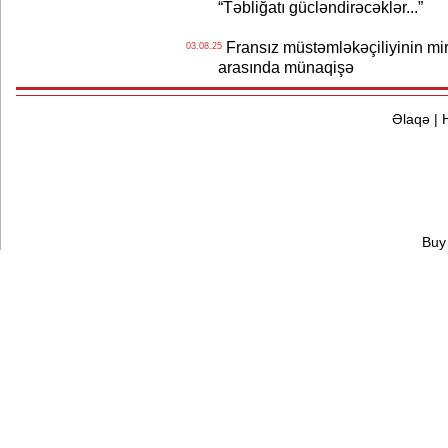
“Təbliğatı gücləndirəcəklər...”
Fransız müstəmləkəçiliyinin mi
03.08.25
arasında münaqişə
Əlaqə
|
Buy 