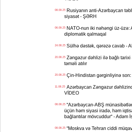
Rusiyanın anti-Azərbaycan təbl
08.09.25
siyasət - ŞƏRH
NATO-nun iki nəhəngi üz-üzə: 
06.09.25
diplomatik qalmaqal
Sülhə dəstək, qərəzə cavab - 
24.08.25
Zəngəzur dəhlizi ilə bağlı tarix
20.08.25
təməli atılır
Çin-Hindistan gərginliyinə son:
20.08.25
Azərbaycan Zəngəzur dəhlizind
11.08.25
VİDEO
“Azərbaycan-ABŞ münasibətlərin
08.08.25
üçün həm siyasi iradə, həm iqtisa
bağlantılar mövcuddur“ - Adəm İ
“Moskva və Tehran ciddi müqavi
08.08.25