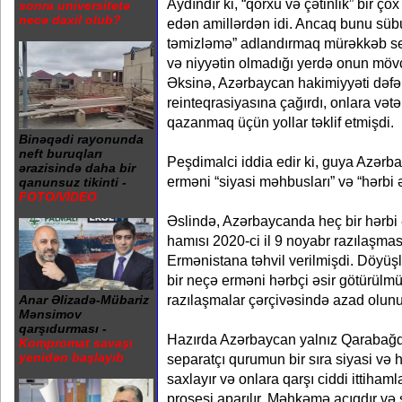
Aydındır ki, “qorxu və çətinlik” bir çox
sonra universitetə
necə daxil olub?
edən amillərdən idi. Ancaq bunu sübu
təmizləmə” adlandırmaq mürəkkəb seç
və niyyətin olmadığı yerdə onun mövc
Əksinə, Azərbaycan hakimiyyəti dəfəl
reinteqrasiyasına çağırdı, onlara vət
qazanmaq üçün yollar təklif etmişdi.
Binəqədi rayonunda
neft buruqları
Peşdimalci iddia edir ki, guya Azər
ərazisində daha bir
erməni “siyasi məhbusları” və “hərbi əs
qanunsuz tikinti -
FOTO/VİDEO
Əslində, Azərbaycanda heç bir hərbi ə
hamısı 2020-ci il 9 noyabr razılaşma
Ermənistana təhvil verilmişdi. Döyüş
bir neçə erməni hərbçi əsir götürülm
razılaşmalar çərçivəsində azad olunu
Anar Əlizadə-Mübariz
Mənsimov
qarşıdurması -
Hazırda Azərbaycan yalnız Qarabağ
Kompromat savaşı
yenidən başlayıb
separatçı qurumun bir sıra siyasi və h
saxlayır və onlara qarşı ciddi ittiham
prosesi aparılır. Məhkəmə açıqdır və