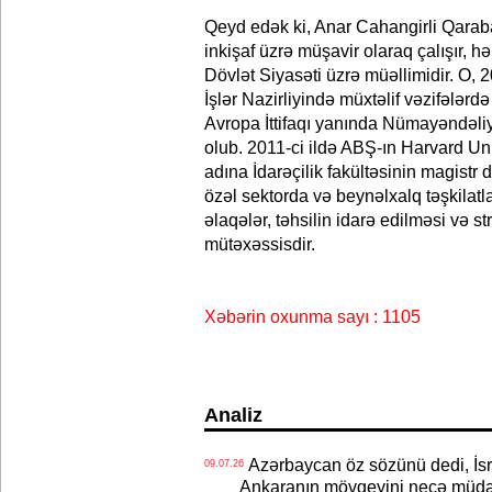
Qeyd edək ki, Anar Cahangirli Qaraba
inkişaf üzrə müşavir olaraq çalışır, 
Dövlət Siyasəti üzrə müəllimidir. O, 2
İşlər Nazirliyində müxtəlif vəzifələrd
Avropa İttifaqı yanında Nümayəndəli
olub. 2011-ci ildə ABŞ-ın Harvard Un
adına İdarəçilik fakültəsinin magistr
özəl sektorda və beynəlxalq təşkilatla
əlaqələr, təhsilin idarə edilməsi və str
mütəxəssisdir.
Xəbərin oxunma sayı : 1105
Analiz
Azərbaycan öz sözünü dedi, İsra
09.07.26
Ankaranın mövqeyini necə müdaf