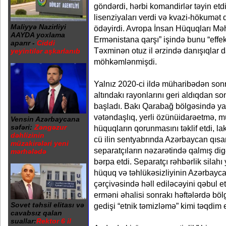
göndərdi, hərbi komandirlər təyin etd
lisenziyaları verdi və kvazi-hökumət
Maliyyə Nazirliyi
ödəyirdi. Avropa İnsan Hüquqları M
AAYDA yoxlama
Ermənistana qarşı” işində bunu “effekt
aparır -
Ciddi
Təxminən otuz il ərzində danışıqlar 
yeyintilər aşkarlanıb
möhkəmlənmişdi.
Yalnız 2020-ci ildə müharibədən son
altındakı rayonlarını geri aldıqdan so
başladı. Bakı Qarabağ bölgəsində ya
vətəndaşlıq, yerli özünüidarəetmə, m
Vensin Azərbaycana
səfəri:
Zəngəzur
hüquqların qorunmasını təklif etdi, lak
dəhlizinin
cü ilin sentyabrında Azərbaycan qısa
müzakirələri yeni
separatçıların nəzarətində qalmış dig
mərhələdə
bərpa etdi. Separatçı rəhbərlik silah
hüquq və təhlükəsizliyinin Azərbayca
çərçivəsində həll ediləcəyini qəbul 
erməni əhalisi sonrakı həftələrdə böl
Sovet təhsil elitası və
gedişi “etnik təmizləmə” kimi təqdim e
cavabsız qalan
suallar:
Rektor 6 il