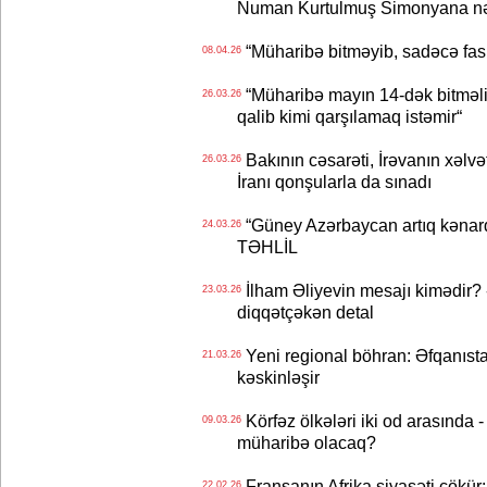
Numan Kurtulmuş Simonyana nə 
“Müharibə bitməyib, sadəcə fasilə
08.04.26
“Müharibə mayın 14-dək bitməlidir
26.03.26
qalib kimi qarşılamaq istəmir“
Bakının cəsarəti, İrəvanın xəlvə
26.03.26
İranı qonşularla da sınadı
“Güney Azərbaycan artıq kənarda
24.03.26
TƏHLİL
İlham Əliyevin mesajı kimədir? 
23.03.26
diqqətçəkən detal
Yeni regional böhran: Əfqanıst
21.03.26
kəskinləşir
Körfəz ölkələri iki od arasında
09.03.26
müharibə olacaq?
Fransanın Afrika siyasəti çökür:
22.02.26