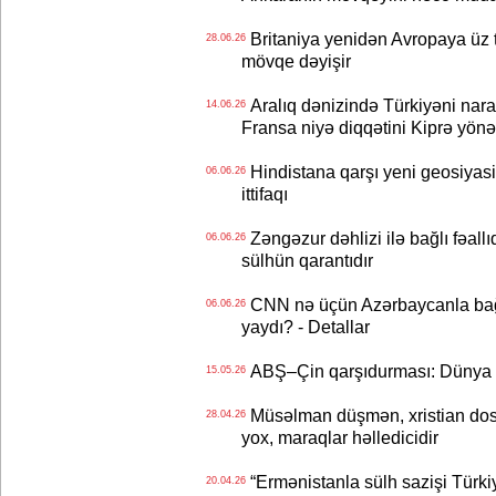
Britaniya yenidən Avropaya üz tu
28.06.26
mövqe dəyişir
Aralıq dənizində Türkiyəni nar
14.06.26
Fransa niyə diqqətini Kiprə yönə
Hindistana qarşı yeni geosiyasi
06.06.26
ittifaqı
Zəngəzur dəhlizi ilə bağlı fəall
06.06.26
sülhün qarantıdır
CNN nə üçün Azərbaycanla bağl
06.06.26
yaydı? - Detallar
ABŞ–Çin qarşıdurması: Dünya i
15.05.26
Müsəlman düşmən, xristian dost 
28.04.26
yox, maraqlar həlledicidir
“Ermənistanla sülh sazişi Türkiy
20.04.26