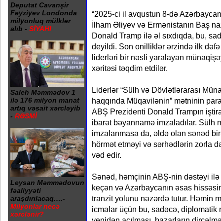
Deputat Cavanşir
Feyziyev Londonda
“2025-ci il avqustun 8-də Azərbaycan
milyonluq mülklər
İlham Əliyev və Ermənistanın Baş na
alıb -
SİYAHI
Donald Tramp ilə əl sıxdıqda, bu, sadə
deyildi. Son onilliklər ərzində ilk d
liderləri bir nəsli yaralayan münaqi
xəritəsi təqdim etdilər.
Liderlər “Sülh və Dövlətlərarası Mün
Saleh Məmmədov 1
ilə 176 milyon manat
haqqında Müqavilənin” mətninin para
artıq vəsait xərcləyib
ABŞ Prezidenti Donald Trampın iştir
-
RƏSMİ
ibarət bəyannamə imzaladılar. Sülh 
imzalanmasa da, əldə olan sənəd bir-
hörmət etməyi və sərhədlərin zorla d
vəd edir.
Sənəd, həmçinin ABŞ-nin dəstəyi ilə
Leysan Məmmədovun
keçən və Azərbaycanın əsas hissəsin
fəaliyyəti
tranzit yolunu nəzərdə tutur. Həmin
araşdırılacaq….-
Milyonlar necə
icmalar üçün bu, sadəcə, diplomatik r
xərclənir?
yenidən açılması, bazarların dirçəlməs