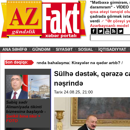
“Mətbəxə girmirəm,
daramıram“ - VİDEO
qısa ətəyi tənqid o
çadrada görmək istə
verdi
“Ər çörəyi 
Azərbaycanlı model
ious
ANA SƏHİFƏ
GÜNDƏM
SIYASƏT
SOSIAL
İQTISADIYYAT
a atdı - VİDEO
/
Mənzil bazarında bahalaşma: Kirayələr nə qədər a
Sülhə dəstək, qərəzə 
nəşrində
Tarix 24.08.25, 21:00
Sabiq sədr
Almaniyada tikinti
biznesinə başlayıb -
Şərikli bina tikir +
FOTO