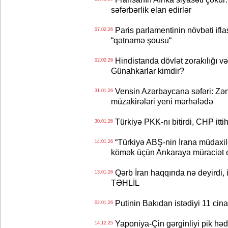
səfərbərlik elan edirlər
Paris parlamentinin növbəti ifl
07.02.26
“qətnamə şousu“
Hindistanda dövlət zorakılığı və
02.02.26
Günahkarlar kimdir?
Vensin Azərbaycana səfəri: Zən
31.01.26
müzakirələri yeni mərhələdə
Türkiyə PKK-nı bitirdi, CHP itti
30.01.26
“Türkiyə ABŞ-nin İrana müdaxilə
14.01.26
kömək üçün Ankaraya müraciət ed
Qərb İran haqqında nə deyirdi, i
13.01.26
TƏHLİL
Putinin Bakıdan istədiyi 11 cin
02.01.26
Yaponiya-Çin gərginliyi pik hədd
14.12.25