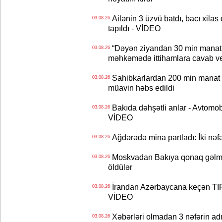
Ailənin 3 üzvü batdı, bacı xilas
03.08.26
tapıldı - VİDEO
“Dəyən ziyandan 30 min manat
03.08.26
məhkəmədə ittihamlara cavab ve
Sahibkarlardan 200 min manat rü
03.08.26
müavin həbs edildi
Bakıda dəhşətli anlar - Avtomobil
03.08.26
VİDEO
Ağdərədə mina partladı: İki nəfə
03.08.26
Moskvadan Bakıya qonaq gəlmişd
03.08.26
öldülər
İrandan Azərbaycana keçən TIR-
03.08.26
VİDEO
Xəbərləri olmadan 3 nəfərin adın
03.08.26