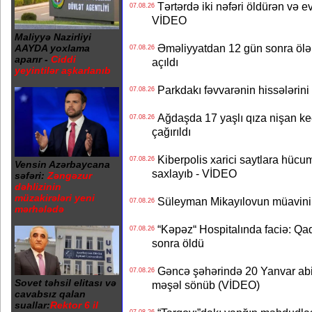
Tərtərdə iki nəfəri öldürən və ev
07.08.26
VİDEO
Maliyyə Nazirliyi
Əməliyyatdan 12 gün sonra ölən A
AAYDA yoxlama
07.08.26
aparır -
Ciddi
açıldı
yeyintilər aşkarlanıb
Parkdakı fəvvarənin hissələrini 
07.08.26
Ağdaşda 17 yaşlı qıza nişan keçir
07.08.26
çağırıldı
Kiberpolis xarici saytlara hücum
07.08.26
Vensin Azərbaycana
saxlayıb - VİDEO
səfəri:
Zəngəzur
dəhlizinin
müzakirələri yeni
Süleyman Mikayılovun müavinin
07.08.26
mərhələdə
“Kəpəz“ Hospitalında faciə: Qad
07.08.26
sonra öldü
Gəncə şəhərində 20 Yanvar abidə
07.08.26
Sovet təhsil elitası və
məşəl sönüb (VİDEO)
cavabsız qalan
suallar:
Rektor 6 il