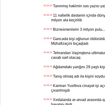
Tanınmış həkimin səs yazısı yay
05.08.26
11 nəfərlik dəstənin içində dün
04.08.26
milyon ələ keçirilib
Biznesmenlərin 3 milyon pulu..
04.08.26
Gəncədə kişi oğlunun öldürüldüy
04.08.26
Mühafizəçini bıçaqladı
Tehrandan Vaşinqtona ultimatu
04.08.26
cavab sərt olacaq
Ağdamdakı yanğını 29 yaşlı kişi
04.08.26
Tanış olmaq adı ilə kişini soydu
03.08.26
Kamran Yusifova cinayət işi açıld
03.08.26
çıxarılmışdı
Xırdalanda ər-arvad arasında qa
03.08.26
həyatını itirdi