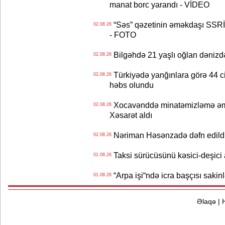
manat borc yarandı - VİDEO
“Səs” qəzetinin əməkdaşı SSRİ 
02.08.26
- FOTO
Bilgəhdə 21 yaşlı oğlan dənizdə b
02.08.26
Türkiyədə yanğınlara görə 44 cina
02.08.26
həbs olundu
Xocavənddə minatəmizləmə əm
02.08.26
Xəsarət aldı
Nəriman Həsənzadə dəfn edildi 
02.08.26
Taksi sürücüsünü kəsici-deşici a
01.08.26
“Arpa işi“ndə icra başçısı sa
01.08.26
Əlaqə
|