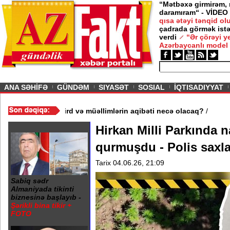
“Mətbəxə girmirəm,
daramıram“ - VİDEO
qısa ətəyi tənqid o
çadrada görmək istə
verdi
“Ər çörəyi 
Azərbaycanlı model
ious
ANA SƏHİFƏ
GÜNDƏM
SIYASƏT
SOSIAL
İQTISADIYYAT
3 məktəb bağlandı - Şagird və müəllimlərin aqibəti necə olacaq?
Hirkan Milli Parkında 
qurmuşdu - Polis saxl
Tarix 04.06.26, 21:09
Sabiq sədr
Almaniyada tikinti
biznesinə başlayıb -
Şərikli bina tikir +
FOTO