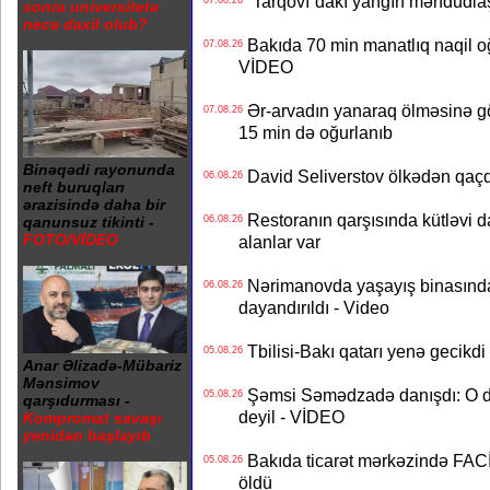
“Tarqovı”dakı yanğın məhdudla
07.08.26
sonra universitetə
necə daxil olub?
Bakıda 70 min manatlıq naqil oğ
07.08.26
VİDEO
Ər-arvadın yanaraq ölməsinə gö
07.08.26
15 min də oğurlanıb
Binəqədi rayonunda
David Seliverstov ölkədən qaç
06.08.26
neft buruqları
ərazisində daha bir
Restoranın qarşısında kütləvi d
06.08.26
qanunsuz tikinti -
FOTO/VİDEO
alanlar var
Nərimanovda yaşayış binasındakı 
06.08.26
dayandırıldı - Video
Tbilisi-Bakı qatarı yenə gecikdi 
05.08.26
Anar Əlizadə-Mübariz
Mənsimov
Şəmsi Səmədzadə danışdı: O d
05.08.26
qarşıdurması -
deyil - VİDEO
Kompromat savaşı
yenidən başlayıb
Bakıda ticarət mərkəzində FACİƏ
05.08.26
öldü