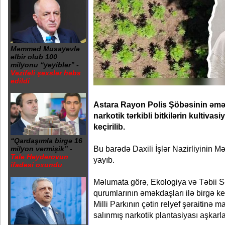
Məmməd Musayevlə
əlbir olub 100
milyonu “yeyiblər” -
Vəzifəli şəxslər həbs
edildi
Astara Rayon Polis Şöbəsinin əmək
narkotik tərkibli bitkilərin kultivas
keçirilib.
“Qardaşımla birgə 16
Bu barədə Daxili İşlər Nazirliyinin 
milyon vermişik” -
Tale Heydərovun
yayıb.
ifadəsi oxundu
Məlumata görə, Ekologiya və Təbii Sər
qurumlarının əməkdaşları ilə birgə ke
Milli Parkının çətin relyef şəraitinə 
salınmış narkotik plantasiyası aşkarl