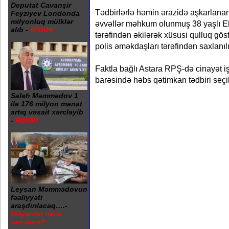
Deputat Cavanşir
Tədbirlərlə həmin ərazidə aşkarlana
Feyziyev Londonda
milyonluq mülklər
əvvəllər məhkum olunmuş 38 yaşlı
alıb -
SİYAHI
tərəfindən əkilərək xüsusi qulluq göst
polis əməkdaşları tərəfindən saxlanıl
Faktla bağlı Astara RPŞ-də cinayət iş
barəsində həbs qətimkan tədbiri seçili
Saleh Məmmədov 1
ilə 176 milyon manat
artıq vəsait xərcləyib
-
RƏSMİ
Leysan Məmmədovun
fəaliyyəti
araşdırılacaq….-
Milyonlar necə
xərclənir?