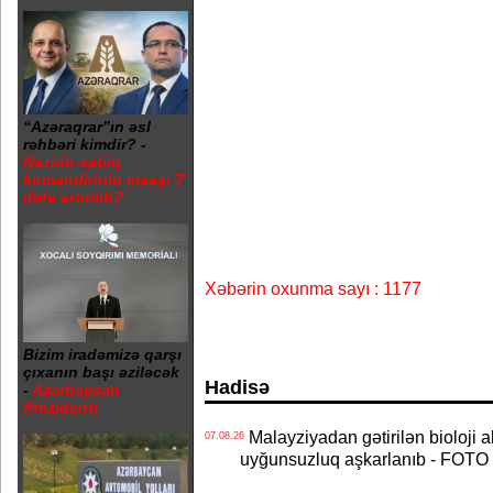
“Azəraqrar”ın əsl
rəhbəri kimdir? -
Nazirin sabiq
komandirinin maaşı 7
dəfə artırılıb?
Xəbərin oxunma sayı : 1177
Bizim iradəmizə qarşı
çıxanın başı əziləcək
Hadisə
-
Azərbaycan
Prezidenti
Malayziyadan gətirilən bioloji a
07.08.26
uyğunsuzluq aşkarlanıb - FOTO