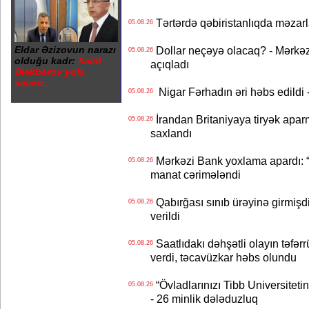
Tərtərdə qəbiristanlıqda məzarla
05.08.26
Eldar Əzizovun narazı
Dollar neçəyə olacaq? - Mərkə
05.08.26
olduğu kadr:
Xalid
açıqladı
Ələkbərov yola
salınır...
Nigar Fərhadın əri həbs edildi 
05.08.26
İrandan Britaniyaya tiryək apar
05.08.26
saxlandı
Mərkəzi Bank yoxlama apardı: “
05.08.26
manat cərimələndi
Qabırğası sınıb ürəyinə girmişdi
05.08.26
verildi
Saatlıdakı dəhşətli olayın təfərr
05.08.26
verdi, təcavüzkar həbs olundu
“Övladlarınızı Tibb Universiteti
05.08.26
- 26 minlik dələduzluq