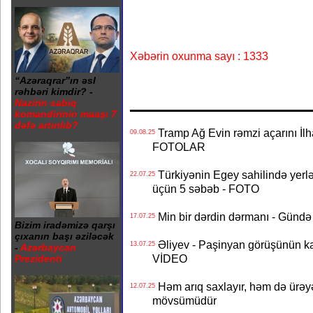
Xəbərin oxunma sayı : 1333
“Azəraqrar”ın əsl
rəhbəri kimdir? -
Nazirin sabiq
komandirinin maaşı 7
dəfə artırılıb?
Tramp Ağ Evin rəmzi açarını İlh
09.08.25
FOTOLAR
Türkiyənin Egey sahilində yerlə
22.07.25
üçün 5 səbəb - FOTO
Min bir dərdin dərmanı - Gündə 
17.07.25
Bizim iradəmizə qarşı
çıxanın başı əziləcək
Əliyev - Paşinyan görüşünün ka
13.07.25
-
Azərbaycan
VİDEO
Prezidenti
Həm arıq saxlayır, həm də ürəyə
12.07.25
mövsümüdür