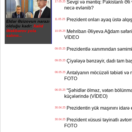
Sevgi və məntiq: Pakistanlı Əli
17.05.25
necə evlənib?
Prezident onları ayaq üstə alqı
11.05.25
Eldar Əzizovun narazı
olduğu kadr:
Xalid
Ələkbərov yola
Mehriban Əliyeva Ağdam səfərin
10.05.25
salınır...
VİDEO
Prezidentlə xanımından səmimi
09.05.25
Çiyələyə bənzəyir, dadı tam baş
09.05.25
Antalyanın möcüzəli təbiəti və m
06.05.25
FOTO
“Şəhidlər ölməz, vətən bölünmə
06.05.25
küçələrində (VİDEO)
Prezidentin yük maşınını idarə e
30.04.25
Prezident xüsusi təyinatlı avtom
30.04.25
FOTO