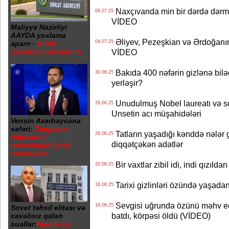
Naxçıvanda min bir dərdə dərman
06.07.25
VİDEO
Maliyyə Nazirliyi
AAYDA yoxlama
Əliyev, Pezeşkian və Ərdoğanın
04.07.25
aparır -
Ciddi
yeyintilər aşkarlanıb
VİDEO
Bakıda 400 nəfərin gizlənə biləc
30.06.25
yerləşir?
Unudulmuş Nobel laureatı və sov
29.06.25
Unsetin acı müşahidələri
Vensin Azərbaycana
səfəri:
Zəngəzur
Tatların yaşadığı kənddə nələr giz
26.06.25
dəhlizinin
diqqətçəkən adətlər
müzakirələri yeni
mərhələdə
Bir vaxtlar zibil idi, indi qızıl
20.06.25
Tarixi gizlinləri özündə yaşad
16.06.25
Sevgisi uğrunda özünü məhv edən
16.06.25
Sovet təhsil elitası və
batdı, körpəsi öldü (VİDEO)
cavabsız qalan
suallar:
Rektor 6 il