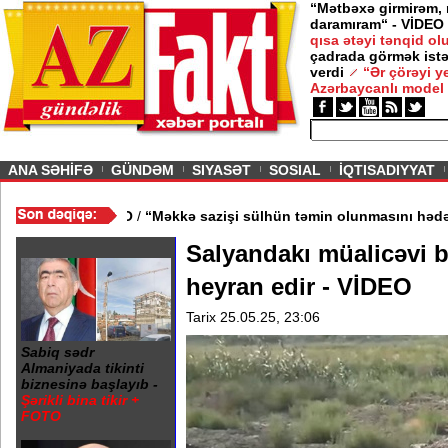
“Mətbəxə girmirəm,
daramıram“ - VİDEO
qısa ətəyi tənqid o
çadrada görmək istə
verdi
“Ər çörəyi 
Azərbaycanlı model
ious
ANA SƏHİFƏ
GÜNDƏM
SIYASƏT
SOSIAL
İQTISADIYYAT
n kənarlaşdırılıb - VİDEO
/
“Məkkə sazişi sülhün təmin olunmasın
Salyandakı müalicəvi b
heyran edir - VİDEO
Tarix 25.05.25, 23:06
Sabiq sədr
Almaniyada tikinti
biznesinə başlayıb -
Şərikli bina tikir +
FOTO