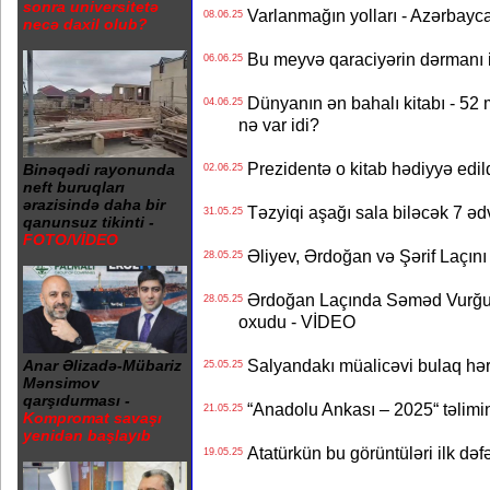
sonra universitetə
Varlanmağın yolları - Azərbayca
08.06.25
necə daxil olub?
Bu meyvə qaraciyərin dərmanı
06.06.25
Dünyanın ən bahalı kitabı - 52
04.06.25
nə var idi?
Prezidentə o kitab hədiyyə edil
Binəqədi rayonunda
02.06.25
neft buruqları
ərazisində daha bir
Təzyiqi aşağı sala biləcək 7 ədv
31.05.25
qanunsuz tikinti -
FOTO/VİDEO
Əliyev, Ərdoğan və Şərif Laçını
28.05.25
Ərdoğan Laçında Səməd Vurğun
28.05.25
oxudu - VİDEO
Salyandakı müalicəvi bulaq hər
Anar Əlizadə-Mübariz
25.05.25
Mənsimov
qarşıdurması -
“Anadolu Ankası – 2025“ təlimi
21.05.25
Kompromat savaşı
yenidən başlayıb
Atatürkün bu görüntüləri ilk də
19.05.25