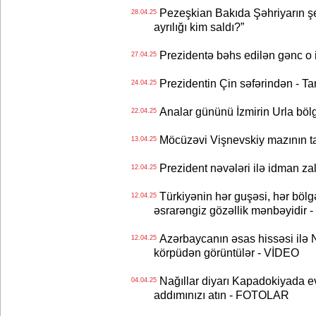
Pezeşkian Bakıda Şəhriyarın şei
28.04.25
ayrılığı kim saldı?”
Prezidentə bəhs edilən gənc o i
27.04.25
Prezidentin Çin səfərindən - Tar
24.04.25
Analar gününü İzmirin Urla bölg
22.04.25
Möcüzəvi Vişnevskiy mazının tari
13.04.25
Prezident nəvələri ilə idman z
12.04.25
Türkiyənin hər guşəsi, hər bölgə
12.04.25
əsrarəngiz gözəllik mənbəyidir 
Azərbaycanın əsas hissəsi ilə N
12.04.25
körpüdən görüntülər - VİDEO
Nağıllar diyarı Kapadokiyada ev
04.04.25
addımınızı atın - FOTOLAR