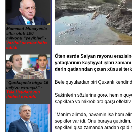
Məmməd Musayevlə
əlbir olub 100
milyonu “yeyiblər” -
Vəzifəli şəxslər həbs
edildi
Ötən əsrdə Salyan rayonu ərazisind
yataqlarının kəşfiyyat işləri zamanı
dərin qatlarından çıxan xüsusi tərki
Belə quyulardan biri Çuxanlı kəndində
“Qardaşımla birgə 16
milyon vermişik” -
Tale Heydərovun
Sakinlərin sözlərinə görə, həmin quy
ifadəsi oxundu
səpkilərə və mikroblara qarşı effektiv t
"Mənim əlimdə, nəvəmin isə həm əl
səpkilər var idi. Onu buraya gətirdim
səpkiləri qısa zamanda aradan qaldı