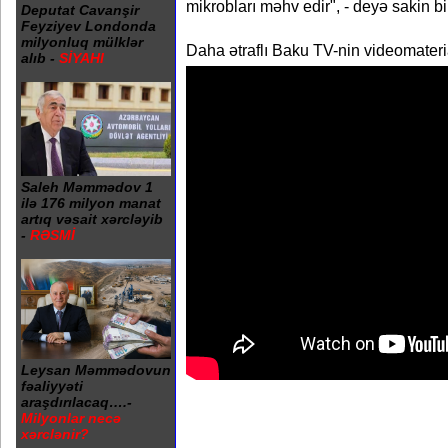
mikrobları məhv edir", - deyə sakin bil
Deputat Cavanşir
Feyziyev Londonda
milyonluq mülklər
Daha ətraflı Baku TV-nin videomateri
alıb -
SİYAHI
Saleh Məmmədov 1
ilə 176 milyon manat
artıq vəsait xərcləyib
-
RƏSMİ
Leysan Məmmədovun
fəaliyyəti
araşdırılacaq….-
Milyonlar necə
xərclənir?