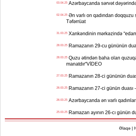
Azərbaycanda sərvət dəyərində 
03.04.25
Ən varlı on qadından doqquzu sər
02.04.25
Təfərrüat
Xankəndinin mərkəzində “edam 
31.03.25
Ramazanın 29-cu gününün duası 
28.03.25
Quzu ətindən baha olan quzuqar
28.03.25
manatdır“VİDEO
Ramazanın 28-ci gününün duası -
27.03.25
Ramazanın 27-ci günün duası - İ
26.03.25
Azərbaycandа ən varlı qadınlar 
26.03.25
Ramazan ayının 26-cı günün duası
25.03.25
Əlaqə
|