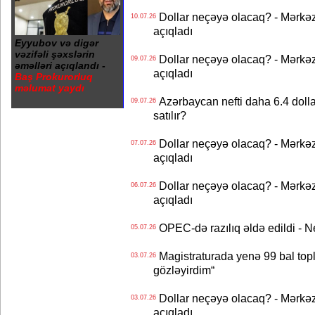
Dollar neçəyə olacaq? - Mərkə
10.07.26
açıqladı
Eyyubov və digər
vəzifəli şəxslərin
Dollar neçəyə olacaq? - Mərkə
09.07.26
əməlləri açıqlandı -
açıqladı
Baş Prokurorluq
məlumat yaydı
Azərbaycan nefti daha 6.4 dollar
09.07.26
satılır?
Dollar neçəyə olacaq? - Mərkə
07.07.26
açıqladı
Dollar neçəyə olacaq? - Mərkə
06.07.26
açıqladı
OPEC-də razılıq əldə edildi - Nef
05.07.26
Magistraturada yenə 99 bal topl
03.07.26
gözləyirdim“
Dollar neçəyə olacaq? - Mərkə
03.07.26
açıqladı