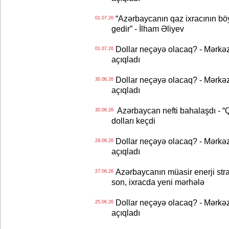
“Azərbaycanın qaz ixracının böyü
01.07.26
gedir” - İlham Əliyev
Dollar neçəyə olacaq? - Mərkə
01.07.26
açıqladı
Dollar neçəyə olacaq? - Mərkə
30.06.26
açıqladı
Azərbaycan nefti bahalaşdı - “Qa
30.06.26
dolları keçdi
Dollar neçəyə olacaq? - Mərkə
29.06.26
açıqladı
Azərbaycanın müasir enerji strat
27.06.26
son, ixracda yeni mərhələ
Dollar neçəyə olacaq? - Mərkə
25.06.26
açıqladı