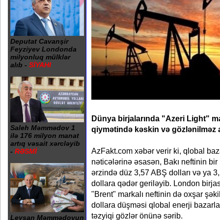
Deputat Cavanşir
Feyziyev Londonda
milyonluq mülklər
alıb -
SİYAHI
Dünya birjalarında "Azeri Light" m
Saleh Məmmədov 1
qiymətində kəskin və gözlənilməz 
ilə 176 milyon manat
artıq vəsait xərcləyib
AzFakt.com xəbər verir ki, qlobal baz
-
RƏSMİ
nəticələrinə əsasən, Bakı neftinin bir
ərzində düz 3,57 ABŞ dolları və ya 3
dollara qədər geriləyib. London birja
"Brent" markalı neftinin də oxşar şə
dollara düşməsi qlobal enerji bazar
təzyiqi gözlər önünə sərib.
Leysan Məmmədovun