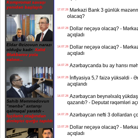
Kompromat savaşı
yenidən başlayıb
Mərkəzi Bank 3 günlük məzənnən
17.07.26
olacaq?
Dollar neçəyə olacaq? - Mərkə
16.07.26
açıqladı
Eldar Əzizovun narazı
Dollar neçəyə olacaq? - Mərkə
14.07.26
olduğu kadr:
Xalid
açıqladı
Ələkbərov yola
salınır...
Azərbaycanda bu ay hansı məhs
14.07.26
İnflyasiya 5,7 faizə yüksəldi - 
14.07.26
açıqlandı
Azərbaycan beynəlxalq yükdaş
14.07.26
Sahib Məmmədovun
qazanıb? - Deputat rəqəmləri aç
“mənbə” axtarışı
qalmaqal yaratdı -
Azərbaycan nefti 3 dollardan ço
14.07.26
İşçilərin otağından
dinləyici qurğu tapılıb
Dollar neçəyə olacaq? - Mərkə
13.07.26
açıqladı