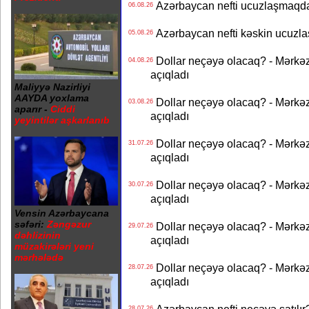
Azərbaycan nefti ucuzlaşmaqda 
06.08.26
Azərbaycan nefti kəskin ucuzlaş
05.08.26
Dollar neçəyə olacaq? - Mərkə
04.08.26
açıqladı
Maliyyə Nazirliyi
AAYDA yoxlama
Dollar neçəyə olacaq? - Mərkə
03.08.26
aparır -
Ciddi
açıqladı
yeyintilər aşkarlanıb
Dollar neçəyə olacaq? - Mərkə
31.07.26
açıqladı
Dollar neçəyə olacaq? - Mərkə
30.07.26
açıqladı
Vensin Azərbaycana
səfəri:
Zəngəzur
Dollar neçəyə olacaq? - Mərkə
29.07.26
dəhlizinin
açıqladı
müzakirələri yeni
mərhələdə
Dollar neçəyə olacaq? - Mərkə
28.07.26
açıqladı
28.07.26