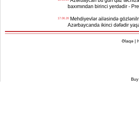
Azərbaycan bu gün qaz təchizat
baxımından birinci yerdədir - Pr
Mehdiyevlər ailəsində gözlənil
17.06.26
Azərbaycanda ikinci dəfədir yaş
Əlaqə
|
Buy 