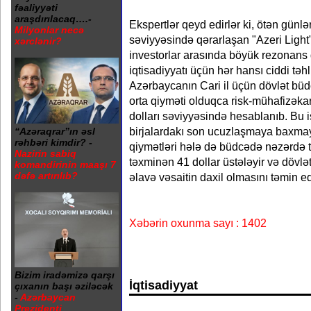
fəaliyyəti
araşdırılacaq….-
Ekspertlər qeyd edirlər ki, ötən günlə
Milyonlar necə
səviyyəsində qərarlaşan "Azeri Light" 
xərclənir?
investorlar arasında böyük rezonans
iqtisadiyyatı üçün hər hansı ciddi təh
Azərbaycanın Cari il üçün dövlət büdc
orta qiyməti olduqca risk-mühafizəka
dolları səviyyəsində hesablanıb. Bu i
birjalardakı son ucuzlaşmaya baxmaya
“Azəraqrar”ın əsl
rəhbəri kimdir? -
qiymətləri hələ də büdcədə nəzərdə t
Nazirin sabiq
təxminən 41 dollar üstələyir və döv
komandirinin maaşı 7
dəfə artırılıb?
əlavə vəsaitin daxil olmasını təmin ed
Xəbərin oxunma sayı : 1402
Bizim iradəmizə qarşı
İqtisadiyyat
çıxanın başı əziləcək
-
Azərbaycan
Prezidenti