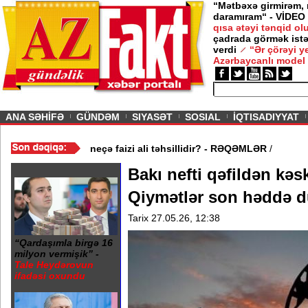
“Mətbəxə girmirəm,
daramıram“ - VİDEO
qısa ətəyi tənqid o
çadrada görmək istə
verdi
“Ər çörəyi 
Azərbaycanlı model
ious
ANA SƏHİFƏ
GÜNDƏM
SIYASƏT
SOSIAL
İQTISADIYYAT
r
/
Azərbaycanda əhalinin neçə faizi ali təhsillidir? - RƏQƏMLƏR
/
Bakı nefti qəfildən kəs
Qiymətlər son həddə 
Tarix 27.05.26, 12:38
“Qardaşımla birgə 16
milyon vermişik” -
Tale Heydərovun
ifadəsi oxundu