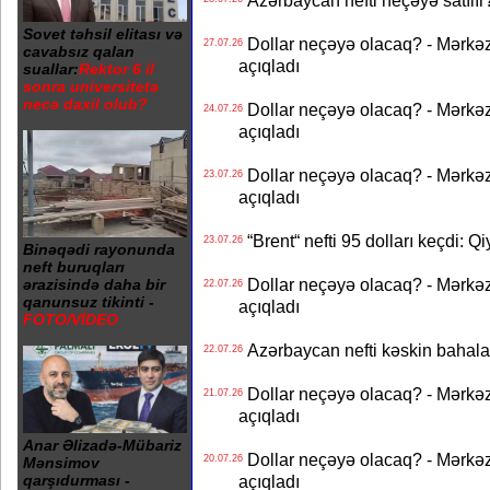
Azərbaycan nefti neçəyə satılır?
Sovet təhsil elitası və
Dollar neçəyə olacaq? - Mərkə
27.07.26
cavabsız qalan
açıqladı
suallar:
Rektor 6 il
sonra universitetə
necə daxil olub?
Dollar neçəyə olacaq? - Mərkə
24.07.26
açıqladı
Dollar neçəyə olacaq? - Mərkə
23.07.26
açıqladı
“Brent“ nefti 95 dolları keçdi: Q
23.07.26
Binəqədi rayonunda
neft buruqları
Dollar neçəyə olacaq? - Mərkə
ərazisində daha bir
22.07.26
qanunsuz tikinti -
açıqladı
FOTO/VİDEO
Azərbaycan nefti kəskin bahalaşd
22.07.26
Dollar neçəyə olacaq? - Mərkə
21.07.26
açıqladı
Anar Əlizadə-Mübariz
Dollar neçəyə olacaq? - Mərkə
20.07.26
Mənsimov
açıqladı
qarşıdurması -