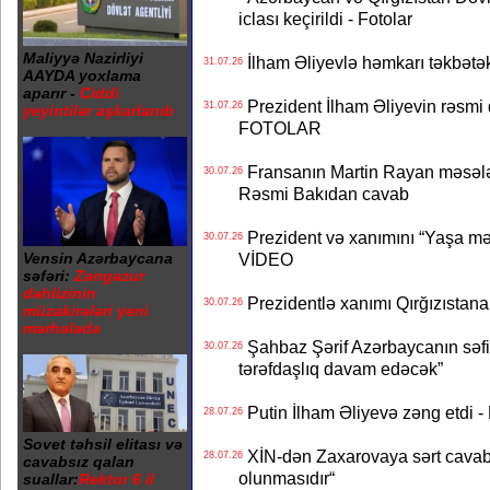
iclası keçirildi - Fotolar
Maliyyə Nazirliyi
İlham Əliyevlə həmkarı təkbət
31.07.26
AAYDA yoxlama
aparır -
Ciddi
Prezident İlham Əliyevin rəsmi 
31.07.26
yeyintilər aşkarlanıb
FOTOLAR
Fransanın Martin Rayan məsələs
30.07.26
Rəsmi Bakıdan cavab
Prezident və xanımını “Yaşa mən
30.07.26
Vensin Azərbaycana
VİDEO
səfəri:
Zəngəzur
dəhlizinin
Prezidentlə xanımı Qırğızıstana
30.07.26
müzakirələri yeni
mərhələdə
Şahbaz Şərif Azərbaycanın səfirin
30.07.26
tərəfdaşlıq davam edəcək”
Putin İlham Əliyevə zəng etdi -
28.07.26
Sovet təhsil elitası və
XİN-dən Zaxarovaya sərt cavab: “
28.07.26
cavabsız qalan
olunmasıdır“
suallar:
Rektor 6 il