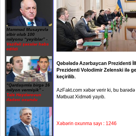
Məmməd Musayevlə
əlbir olub 100
milyonu “yeyiblər” -
Vəzifəli şəxslər həbs
edildi
Qəbələdə Azərbaycan Prezidenti İ
Prezidenti Volodimir Zelenski ilə 
keçirilib.
“Qardaşımla birgə 16
AzFakt.com xəbər verir ki, bu barədə
milyon vermişik” -
Tale Heydərovun
Mətbuat Xidməti yayıb.
ifadəsi oxundu
Xəbərin oxunma sayı : 1246