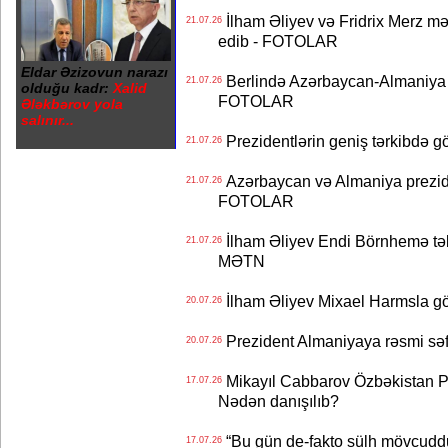
İlham Əliyev və Fridrix Merz mə
21.07.26
edib - FOTOLAR
Eldar Əzizovun narazı
Berlində Azərbaycan-Almaniya s
21.07.26
olduğu kadr:
Xalid
FOTOLAR
Ələkbərov yola
salınır...
Prezidentlərin geniş tərkibdə 
21.07.26
Azərbaycan və Almaniya preziden
21.07.26
FOTOLAR
İlham Əliyev Endi Börnhemə təb
21.07.26
MƏTN
İlham Əliyev Mixael Harmsla 
20.07.26
Prezident Almaniyaya rəsmi sə
20.07.26
Mikayıl Cabbarov Özbəkistan Pre
17.07.26
Nədən danışılıb?
“Bu gün de-fakto sülh mövcuddu
17.07.26