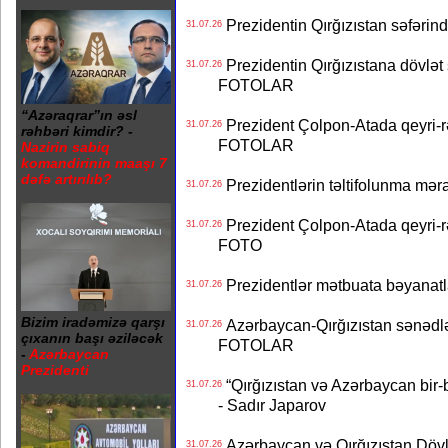
Prezidentin Qırğızıstan səfərin
31.07.26
Prezidentin Qırğızıstana dövlət s
31.07.26
FOTOLAR
“Azəraqrar”ın əsl
Prezident Çolpon-Atada qeyri-rə
31.07.26
rəhbəri kimdir? -
FOTOLAR
Nazirin sabiq
komandirinin maaşı 7
dəfə artırılıb?
Prezidentlərin təltifolunma mər
31.07.26
Prezident Çolpon-Atada qeyri-rə
31.07.26
FOTO
Prezidentlər mətbuata bəyanatl
31.07.26
Bizim iradəmizə qarşı
Azərbaycan-Qırğızıstan sənədlər
31.07.26
çıxanın başı əziləcək
FOTOLAR
-
Azərbaycan
Prezidenti
“Qırğızıstan və Azərbaycan bir-bi
31.07.26
- Sadır Japarov
Azərbaycan və Qırğızıstan Dövlə
31.07.26