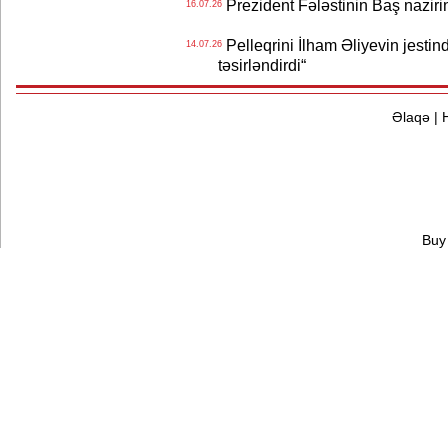
Prezident Fələstinin Baş nazir
16.07.26
Pelleqrini İlham Əliyevin jestin
14.07.26
təsirləndirdi“
Əlaqə
|
Buy 