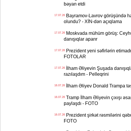
bəyan etdi
Bayramov-Lavrov görüşündə ha
17.07.26
olundu? - XİN-dən açıqlama
Moskvada mühüm görüş: Ceyhu
17.07.26
danışıqlar aparır
Prezident yeni səfirlərin etimad
17.07.26
FOTOLAR
İlham Əliyevin Şuşada danışıqlar
17.07.26
razılaşdım - Pelleqrini
İlham Əliyev Donald Trampa tə
16.07.26
Tramp İlham Əliyevin çıxışı əsa
16.07.26
paylaşdı - FOTO
Prezident şirkət rəsmilərini q
16.07.26
FOTO