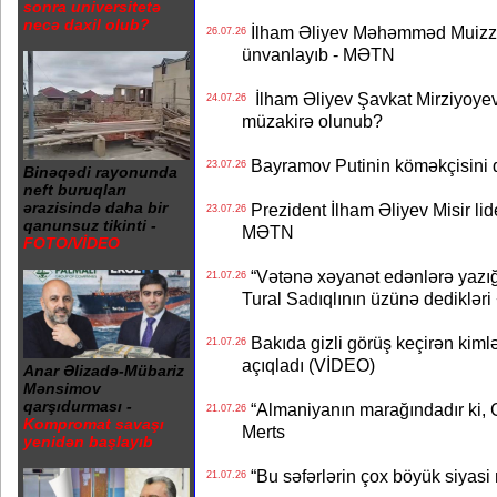
sonra universitetə
necə daxil olub?
İlham Əliyev Məhəmməd Muizzu
26.07.26
ünvanlayıb - MƏTN
İlham Əliyev Şavkat Mirziyoyevə
24.07.26
müzakirə olunub?
Bayramov Putinin köməkçisini 
23.07.26
Binəqədi rayonunda
neft buruqları
ərazisində daha bir
Prezident İlham Əliyev Misir lid
23.07.26
qanunsuz tikinti -
MƏTN
FOTO/VİDEO
“Vətənə xəyanət edənlərə yazığı
21.07.26
Tural Sadıqlının üzünə dediklər
Bakıda gizli görüş keçirən kimlər
21.07.26
açıqladı (VİDEO)
Anar Əlizadə-Mübariz
Mənsimov
qarşıdurması -
“Almaniyanın marağındadır ki, C
21.07.26
Kompromat savaşı
Merts
yenidən başlayıb
“Bu səfərlərin çox böyük siyasi m
21.07.26