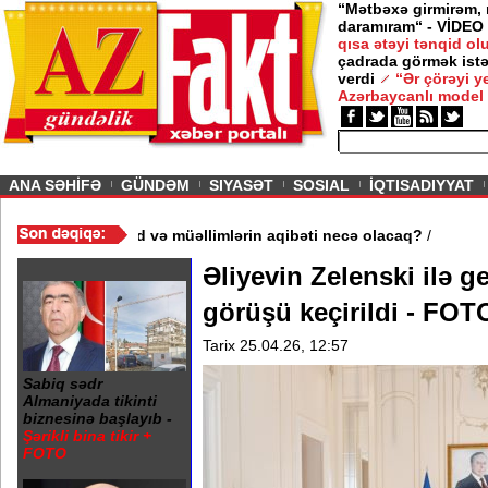
“Mətbəxə girmirəm,
daramıram“ - VİDEO
qısa ətəyi tənqid o
çadrada görmək istə
verdi
“Ər çörəyi 
Azərbaycanlı model
ious
ANA SƏHİFƏ
GÜNDƏM
SIYASƏT
SOSIAL
İQTISADIYYAT
məktəb bağlandı - Şagird və müəllimlərin aqibəti necə olacaq?
/
Əliyevin Zelenski ilə g
görüşü keçirildi - FOT
Tarix 25.04.26, 12:57
Sabiq sədr
Almaniyada tikinti
biznesinə başlayıb -
Şərikli bina tikir +
FOTO