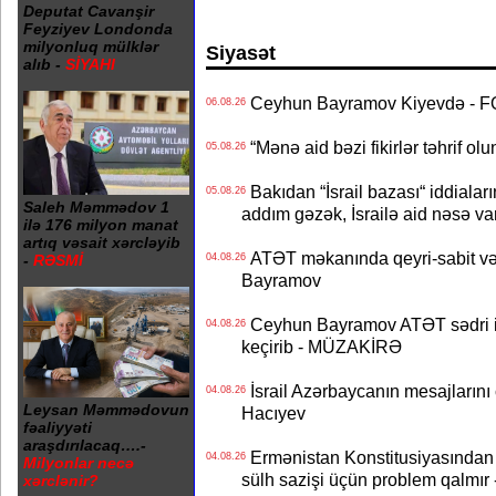
Deputat Cavanşir
Feyziyev Londonda
milyonluq mülklər
Siyasət
alıb -
SİYAHI
Ceyhun Bayramov Kiyevdə - 
06.08.26
“Mənə aid bəzi fikirlər təhrif ol
05.08.26
Bakıdan “İsrail bazası“ iddialar
05.08.26
Saleh Məmmədov 1
addım gəzək, İsrailə aid nəsə va
ilə 176 milyon manat
artıq vəsait xərcləyib
ATƏT məkanında qeyri-sabit və
-
RƏSMİ
04.08.26
Bayramov
Ceyhun Bayramov ATƏT sədri il
04.08.26
keçirib - MÜZAKİRƏ
İsrail Azərbaycanın mesajlarını 
04.08.26
Leysan Məmmədovun
Hacıyev
fəaliyyəti
araşdırılacaq….-
Ermənistan Konstitusiyasından ər
04.08.26
Milyonlar necə
sülh sazişi üçün problem qalmır
xərclənir?