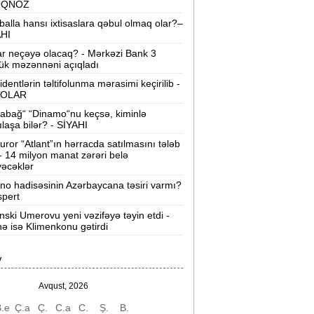
OQNOZ
“Wildberries” anbar tutumunun üçdə
balla hansı ixtisaslara qəbul olmaq olar?–
irini itirib -
21-ci hücum
AHI
ar neçəyə olacaq? - Mərkəzi Bank 3
“Sea Breeze“də mənzil qiymətləri necə
ük məzənnəni açıqladı
əyişir? -
Qiymətlər
identlərin təltifolunma mərasimi keçirilib -
OLAR
Bakıda ticarət mərkəzində FACİƏ:
liftin
abağ“ “Dinamo“nu keçsə, kiminlə
şaxtasına düşüb öldü
ılaşa bilər? - SİYAHI
uror “Atlant”ın hərracda satılmasını tələb
Pentaqondan kritik addım:
Rusiya və
 - 14 milyon manat zərəri belə
inə qarşı yeni plan
əcəklər
ino hadisəsinin Azərbaycana təsiri varmı?
axçıvan Şəhər Poliklinikasında tibbi
spert
rayış 60-80 manata satılır? -
VİDEO
nski Umerovu yeni vəzifəyə təyin etdi -
nə isə Klimenkonu gətirdi
olleclərdə ən yüksək təhsil haqqı
lan ixtisaslar -
SİYAHI
V
"Yəhudi David Seliverstov" Kazım
bbasov çıxdı! -
Bir dələduzla bağlı
Avqust, 2026
SENSASİON detallar
.e
Ç.a
Ç.
C.a
C.
Ş.
B.