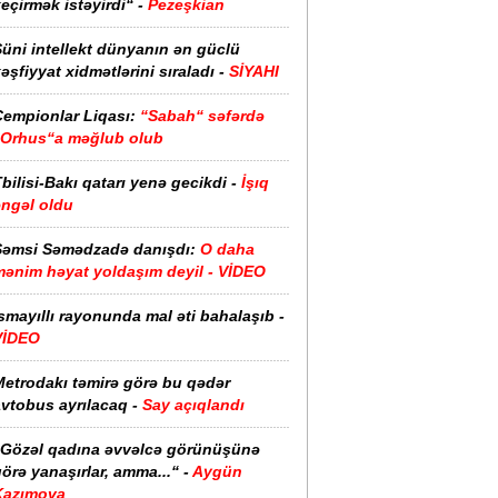
eçirmək istəyirdi“ -
Pezeşkian
üni intellekt dünyanın ən güclü
əşfiyyat xidmətlərini sıraladı -
SİYAHI
Çempionlar Liqası:
“Sabah“ səfərdə
“Orhus“a məğlub olub
bilisi-Bakı qatarı yenə gecikdi -
İşıq
əngəl oldu
Şəmsi Səmədzadə danışdı:
O daha
mənim həyat yoldaşım deyil - VİDEO
smayıllı rayonunda mal əti bahalaşıb -
VİDEO
Metrodakı təmirə görə bu qədər
vtobus ayrılacaq -
Say açıqlandı
“Gözəl qadına əvvəlcə görünüşünə
örə yanaşırlar, amma...“ -
Aygün
Kazımova