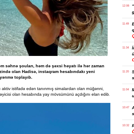
“
12:06
g
B
11:49
q
İ
11:34
ü
 səhnə şouları, həm də şəxsi həyatı ilə hər zaman
zində olan Hadisə, instaqram hesabındakı yeni
11:20
bəyənmə toplayıb.
s
 aktiv istifadə edən tanınmış simalardan olan müğənni,
M
11:04
ləyicisi olan hesabında yay mövsümünü açdığını elan edib.
u
A
10:47
s
R
10:32
Ö