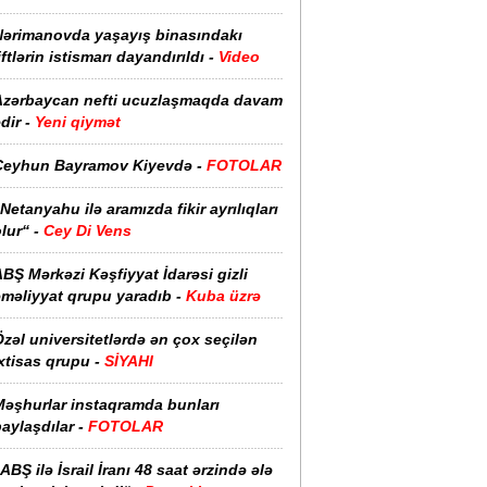
Nərimanovda yaşayış binasındakı
iftlərin istismarı dayandırıldı -
Video
Azərbaycan nefti ucuzlaşmaqda davam
dir -
Yeni qiymət
Ceyhun Bayramov Kiyevdə -
FOTOLAR
Netanyahu ilə aramızda fikir ayrılıqları
lur“ -
Cey Di Vens
BŞ Mərkəzi Kəşfiyyat İdarəsi gizli
əməliyyat qrupu yaradıb -
Kuba üzrə
zəl universitetlərdə ən çox seçilən
xtisas qrupu -
SİYAHI
Məşhurlar instaqramda bunları
aylaşdılar -
FOTOLAR
ABŞ ilə İsrail İranı 48 saat ərzində ələ