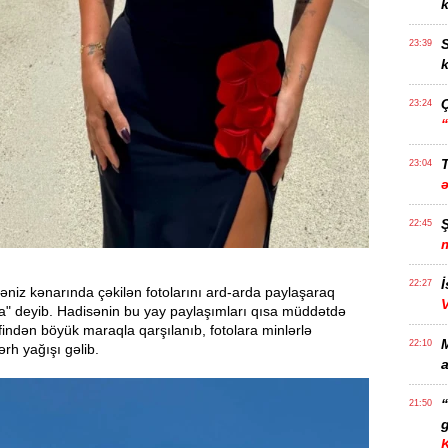
k
S
23:39
k
23:24
T
23:04
22:45
İ
22:27
 dəniz kənarında çəkilən fotolarını ard-arda paylaşaraq
" deyib. Hadisənin bu yay paylaşımları qısa müddətdə
rəfindən böyük maraqla qarşılanıb, fotolara minlərlə
22:10
rh yağışı gəlib.
a
21:50
g