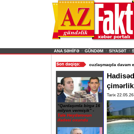
26
şın sürmürəm, saçımı
Previous
ANA SƏHİFƏ
GÜNDƏM
SIYASƏT
ərin istismarı dayandırıldı - Video
/
Azərbaycan nefti ucuzlaşmaqd
Hadisəd
çimərlik
Tarix 22.05.26
“Qardaşımla birgə 16
milyon vermişik” -
Tale Heydərovun
ifadəsi oxundu