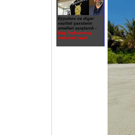
Eyyubov və digər
vəzifəli şəxslərin
əməlləri açıqlandı -
Baş Prokurorluq
məlumat yaydı