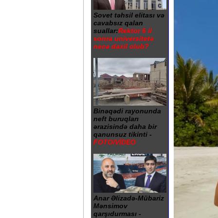
Sovet təhsil elitası və
cavabsız qalan
suallar:
Rektor 6 il
sonra universitetə
necə daxil olub?
Binəqədi rayonunda
neft buruqları
ərazisində daha bir
qanunsuz tikinti -
FOTO/VİDEO
Anar Əlizadə-Mübariz
Mənsimov
qarşıdurması -