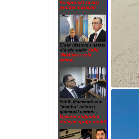
Kompromat savaşı
yenidən başlayıb
Eldar Əzizovun narazı
olduğu kadr:
Xalid
Ələkbərov yola
salınır...
Sahib Məmmədovun
“mənbə” axtarışı
qalmaqal yaratdı -
İşçilərin otağından
dinləyici qurğu tapılıb