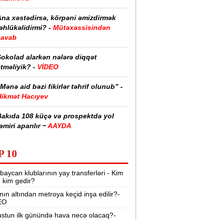
Ana xəstədirsə, körpəni əmizdirmək
əhlükəlidirmi? -
Mütəxəssisindən
cavab
Şokolad alarkən nələrə diqqət
tməliyik? -
VİDEO
Mənə aid bəzi fikirlər təhrif olunub” -
Hikmət Hacıyev
Bakıda 108 küçə və prospektdə yol
əmiri aparılır −
AAYDA
sti havada qəbul edilən bəzi dərmanlar
P 10
əsadlar törədə bilər -
VİDEO
baycan klublarının yay transferləri - Kim
üharibədə 3 400-dən çox iranlı və 18
r, kim gedir?
ABŞ hərbçisi həlak olub -
“Reuters“
nın altından metroya keçid inşa edilir?-
EO
BMT-dən dəhşətli xəbərdarlıq -
49
ilyon insan ac qala bilər
stun ilk günündə hava necə olacaq?-