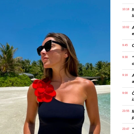
10:18
l
10:02
e
9:45
“
9:30
o
A
9:16
Ö
9:00
i
23:55
p
“
23:47