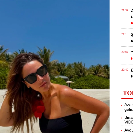
21:32
t
21:13
e
“
20:57
20:40
t
İ
20:25
TO
f
Azər
M
20:06
gəli
Bina
VİD
19:48
m
Avqu