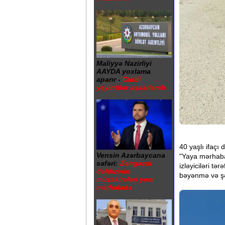
Maliyyə Nazirliyi
AAYDA yoxlama
aparır -
Ciddi
yeyintilər aşkarlanıb
40 yaşlı ifaçı
Vensin Azərbaycana
"Yaya mərhaba
səfəri:
Zəngəzur
izləyiciləri tə
dəhlizinin
bəyənmə və şə
müzakirələri yeni
mərhələdə