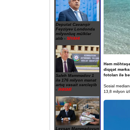
Deputat Cavanşir
Feyziyev Londonda
milyonluq mülklər
alıb -
SİYAHI
Həm möhtəşəm
diqqət mərkə
fotoları ilə 
Saleh Məmmədov 1
ilə 176 milyon manat
artıq vəsait xərcləyib
Sosial medianı
-
RƏSMİ
13,8 milyon iz
Leysan Məmmədovun