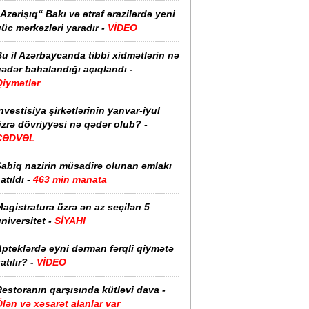
Azərişıq“ Bakı və ətraf ərazilərdə yeni
üc mərkəzləri yaradır -
VİDEO
u il Azərbaycanda tibbi xidmətlərin nə
ədər bahalandığı açıqlandı -
Qiymətlər
nvestisiya şirkətlərinin yanvar-iyul
zrə dövriyyəsi nə qədər olub? -
CƏDVƏL
Sabiq nazirin müsadirə olunan əmlakı
atıldı -
463 min manata
agistratura üzrə ən az seçilən 5
niversitet -
SİYAHI
pteklərdə eyni dərman fərqli qiymətə
atılır? -
VİDEO
estoranın qarşısında kütləvi dava -
lən və xəsarət alanlar var