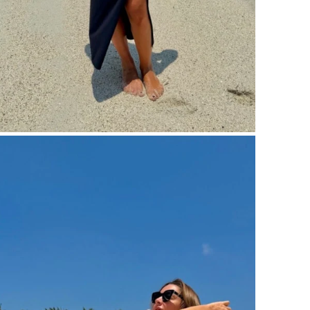
15:44
U
B
15:27
S
15:12
l
T
14:58
14:42
9
14:25
b