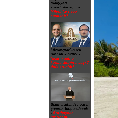
fəaliyyəti
araşdırılacaq….-
Milyonlar necə
xərclənir?
“Azəraqrar”ın əsl
rəhbəri kimdir? -
Nazirin sabiq
komandirinin maaşı 7
dəfə artırılıb?
Bizim iradəmizə qarşı
çıxanın başı əziləcək
-
Azərbaycan
Prezidenti