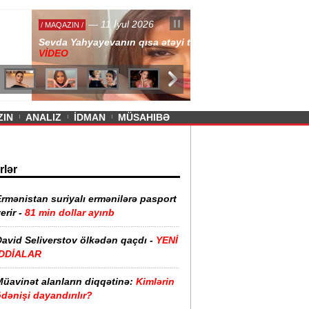
— 11 İyul 2026
ayevanın qısa ətəyi tənqid olundu -
ZIN
ANALIZ
İDMAN
MÜSAHIBƏ
rlər
rmənistan suriyalı ermənilərə pasport
erir -
81 min dollar ayırıb
David Seliverstov ölkədən qaçdı -
YENİ
İDDİALAR
Müavinət alanların diqqətinə:
Kimlərin
dənişi dayandırılır?