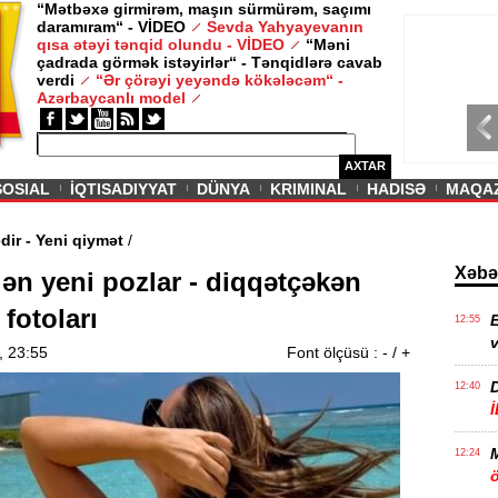
“Mətbəxə girmirəm, maşın sürmürəm, saçımı
daramıram“ - VİDEO
Sevda Yahyayevanın
/ MAQAZIN /
qısa ətəyi tənqid olundu - VİDEO
“Məni
çadrada görmək istəyirlər“ - Tənqidlərə cavab
Sevda Yahy
verdi
“Ər çörəyi yeyəndə kökələcəm“ -
VİDEO
Azərbaycanlı model
AXTAR
SOSIAL
İQTISADIYYAT
DÜNYA
KRIMINAL
HADISƏ
MAQA
a davam edir - Yeni qiymət
/
Xəbə
ən yeni pozlar - diqqətçəkən
 fotoları
E
12:55
v
, 23:55
Font ölçüsü :
-
/
+
12:40
12:24
ö