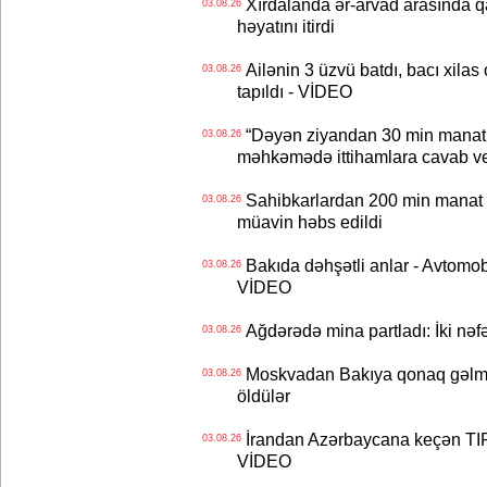
Xırdalanda ər-arvad arasında qa
03.08.26
həyatını itirdi
Ailənin 3 üzvü batdı, bacı xilas
03.08.26
tapıldı - VİDEO
“Dəyən ziyandan 30 min manat
03.08.26
məhkəmədə ittihamlara cavab ve
Sahibkarlardan 200 min manat rü
03.08.26
müavin həbs edildi
Bakıda dəhşətli anlar - Avtomobil
03.08.26
VİDEO
Ağdərədə mina partladı: İki nəfə
03.08.26
Moskvadan Bakıya qonaq gəlmişd
03.08.26
öldülər
İrandan Azərbaycana keçən TIR-
03.08.26
VİDEO