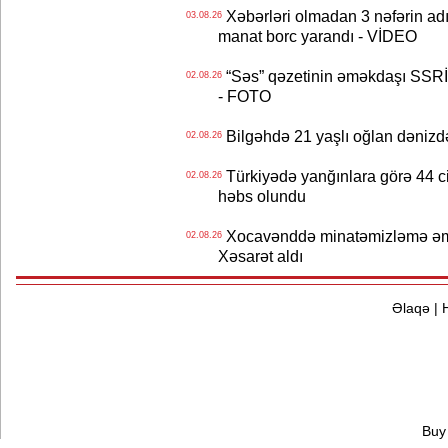
Xəbərləri olmadan 3 nəfərin adın
03.08.26
manat borc yarandı - VİDEO
“Səs” qəzetinin əməkdaşı SSRİ 
02.08.26
- FOTO
Bilgəhdə 21 yaşlı oğlan dənizdə b
02.08.26
Türkiyədə yanğınlara görə 44 cina
02.08.26
həbs olundu
Xocavənddə minatəmizləmə əm
02.08.26
Xəsarət aldı
Əlaqə
|
Buy 