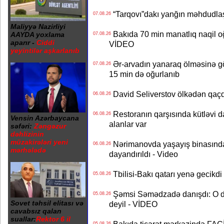
“Tarqovı”dakı yanğın məhdudla
07.08.26
Maliyyə Nazirliyi
Bakıda 70 min manatlıq naqil oğ
AAYDA yoxlama
07.08.26
aparır -
Ciddi
VİDEO
yeyintilər aşkarlanıb
Ər-arvadın yanaraq ölməsinə gö
07.08.26
15 min də oğurlanıb
David Seliverstov ölkədən qaç
06.08.26
Restoranın qarşısında kütləvi d
06.08.26
Vensin Azərbaycana
alanlar var
səfəri:
Zəngəzur
dəhlizinin
müzakirələri yeni
Nərimanovda yaşayış binasındakı 
06.08.26
mərhələdə
dayandırıldı - Video
Tbilisi-Bakı qatarı yenə gecikdi 
05.08.26
Şəmsi Səmədzadə danışdı: O d
05.08.26
Sovet təhsil elitası və
deyil - VİDEO
cavabsız qalan
suallar:
Rektor 6 il
05.08.26