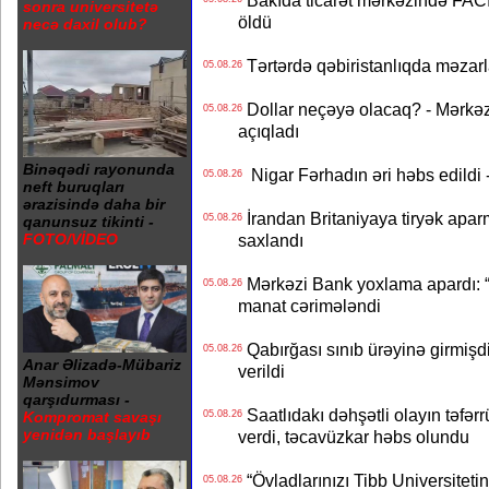
Bakıda ticarət mərkəzində FACİƏ
sonra universitetə
öldü
necə daxil olub?
Tərtərdə qəbiristanlıqda məzarla
05.08.26
Dollar neçəyə olacaq? - Mərkə
05.08.26
açıqladı
Binəqədi rayonunda
Nigar Fərhadın əri həbs edildi 
05.08.26
neft buruqları
ərazisində daha bir
İrandan Britaniyaya tiryək apar
05.08.26
qanunsuz tikinti -
saxlandı
FOTO/VİDEO
Mərkəzi Bank yoxlama apardı: “
05.08.26
manat cərimələndi
Qabırğası sınıb ürəyinə girmişdi
05.08.26
Anar Əlizadə-Mübariz
verildi
Mənsimov
qarşıdurması -
Saatlıdakı dəhşətli olayın təfərr
05.08.26
Kompromat savaşı
yenidən başlayıb
verdi, təcavüzkar həbs olundu
“Övladlarınızı Tibb Universiteti
05.08.26