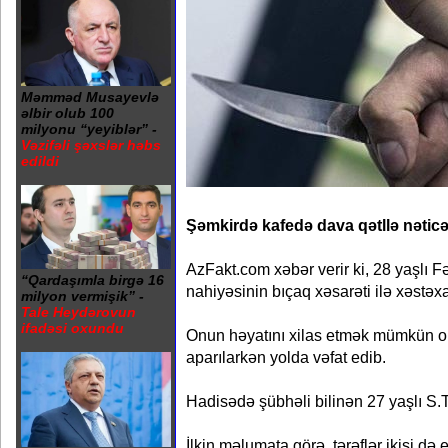
Məmməd Musayevlə
əlbir olub 100
milyonu “yeyiblər” -
Vəzifəli şəxslər həbs
edildi
Şəmkirdə kafedə dava qətllə nəticə
AzFakt.com xəbər verir ki, 28 yaşlı 
“Qardaşımla birgə 16
nahiyəsinin bıçaq xəsarəti ilə xəstəxa
milyon vermişik” -
Tale Heydərovun
ifadəsi oxundu
Onun həyatını xilas etmək mümkün 
aparılarkən yolda vəfat edib.
Hadisədə şübhəli bilinən 27 yaşlı S.T
İlkin məlumata görə, tərəflər ikisi də