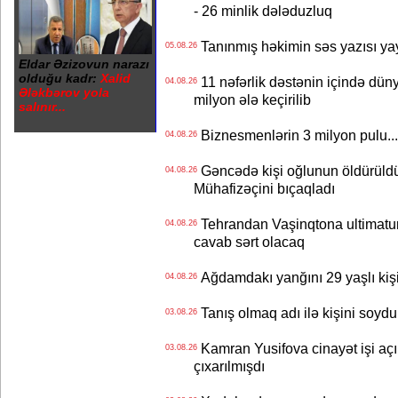
- 26 minlik dələduzluq
Tanınmış həkimin səs yazısı yay
05.08.26
Eldar Əzizovun narazı
olduğu kadr:
Xalid
11 nəfərlik dəstənin içində dün
04.08.26
Ələkbərov yola
milyon ələ keçirilib
salınır...
Biznesmenlərin 3 milyon pulu..
04.08.26
Gəncədə kişi oğlunun öldürüldüy
04.08.26
Mühafizəçini bıçaqladı
Tehrandan Vaşinqtona ultimatu
04.08.26
cavab sərt olacaq
Ağdamdakı yanğını 29 yaşlı kişi
04.08.26
Tanış olmaq adı ilə kişini soydu
03.08.26
Kamran Yusifova cinayət işi açıld
03.08.26
çıxarılmışdı