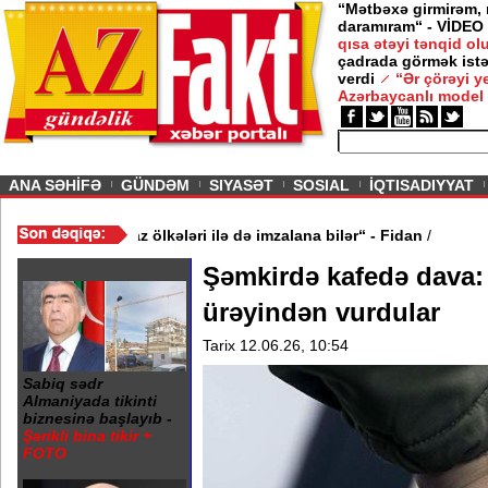
“Mətbəxə girmirəm,
daramıram“ - VİDEO
qısa ətəyi tənqid o
çadrada görmək istə
verdi
“Ər çörəyi 
Azərbaycanlı model
ious
ANA SƏHİFƏ
GÜNDƏM
SIYASƏT
SOSIAL
İQTISADIYYAT
inə oxşar anlaşma Qafqaz ölkələri ilə də imzalana bilər“ - Fidan
/
Şəmkirdə kafedə dava: 
ürəyindən vurdular
Tarix 12.06.26, 10:54
Sabiq sədr
Almaniyada tikinti
biznesinə başlayıb -
Şərikli bina tikir +
FOTO