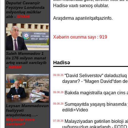
Deputat Cavanşir
Hadisə vaxtı sərxoş olublar.
Feyziyev Londonda
milyonluq mülklər
alıb -
SİYAHI
Araşdırma aparılır/qafqazinfo.
Xəbərin oxunma sayı : 919
Saleh Məmmədov 1
ilə 176 milyon manat
Hadisə
artıq vəsait xərcləyib
-
RƏSMİ
“David Seliverstov“ dələduzluq 
09.08.26
dayanır? - “Magen David“dən de
Bakıda magistralla qaçan cins a
09.08.26
Sumqayıtda yaşayış binasında ya
09.08.26
Leysan Məmmədovun
edildi+Video
fəaliyyəti
araşdırılacaq….-
Milyonlar necə
Malayziyadan gətirilən bioloji a
07.08.26
xərclənir?
uyğunsuzluq aşkarlanıb - FOTO