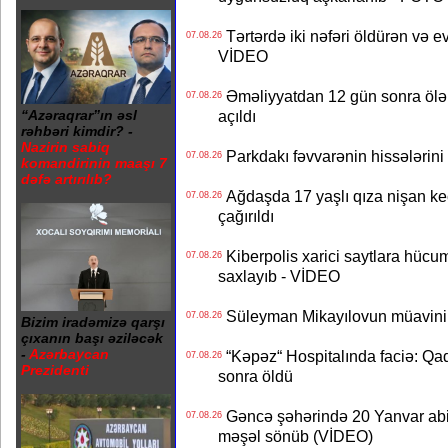
Tərtərdə iki nəfəri öldürən və ev
07.08.26
VİDEO
Əməliyyatdan 12 gün sonra ölən A
07.08.26
açıldı
“Azəraqrar”ın əsl
rəhbəri kimdir? -
Nazirin sabiq
Parkdakı fəvvarənin hissələrini 
07.08.26
komandirinin maaşı 7
dəfə artırılıb?
Ağdaşda 17 yaşlı qıza nişan keçir
07.08.26
çağırıldı
Kiberpolis xarici saytlara hücum
07.08.26
saxlayıb - VİDEO
Süleyman Mikayılovun müavinin
07.08.26
Bizim iradəmizə qarşı
çıxanın başı əziləcək
-
Azərbaycan
“Kəpəz“ Hospitalında faciə: Qad
07.08.26
Prezidenti
sonra öldü
Gəncə şəhərində 20 Yanvar abidə
07.08.26
məşəl sönüb (VİDEO)