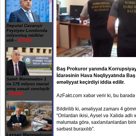
Deputat Cavanşir
Feyziyev Londonda
milyonluq mülklər
alıb -
SİYAHI
Baş Prokuror yanında Korrupsiyay
İdarəsinin Hava Nəqliyyatında Ba
Saleh Məmmədov 1
əməliyyat keçirdiyi iddia edilir.
ilə 176 milyon manat
artıq vəsait xərcləyib
-
RƏSMİ
AzFakt.com xəbər verir ki, bu barədə
Bildirilib ki, əməliyyat zamanı 4 göm
“Onlardan ikisi, Aysel və Xalidə adlı 
məlumata görə, saxlanılanlardan biri
sərbəst buraxılıb”.
Leysan Məmmədovun