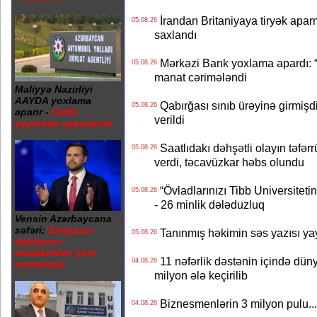
İrandan Britaniyaya tiryək apar
05.08.26
saxlandı
Mərkəzi Bank yoxlama apardı: “
05.08.26
manat cərimələndi
Maliyyə Nazirliyi
AAYDA yoxlama
Qabırğası sınıb ürəyinə girmişdi
05.08.26
aparır -
Ciddi
verildi
yeyintilər aşkarlanıb
Saatlıdakı dəhşətli olayın təfərr
05.08.26
verdi, təcavüzkar həbs olundu
“Övladlarınızı Tibb Universiteti
05.08.26
- 26 minlik dələduzluq
Vensin Azərbaycana
səfəri:
Zəngəzur
Tanınmış həkimin səs yazısı yay
05.08.26
dəhlizinin
müzakirələri yeni
11 nəfərlik dəstənin içində dün
04.08.26
mərhələdə
milyon ələ keçirilib
Biznesmenlərin 3 milyon pulu..
04.08.26