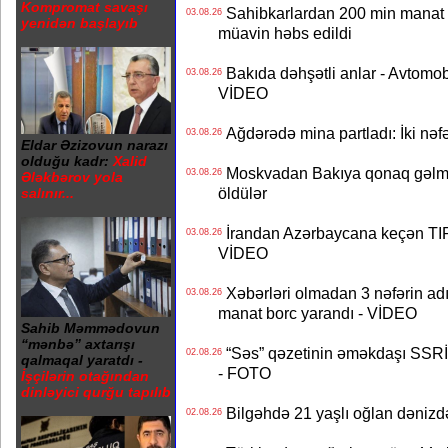
Kompromat savaşı
Sahibkarlardan 200 min manat rü
03.08.26
yenidən başlayıb
müavin həbs edildi
Bakıda dəhşətli anlar - Avtomobil
03.08.26
VİDEO
Ağdərədə mina partladı: İki nəfə
03.08.26
Eldar Əzizovun narazı
olduğu kadr:
Xalid
Moskvadan Bakıya qonaq gəlmişd
03.08.26
Ələkbərov yola
öldülər
salınır...
İrandan Azərbaycana keçən TIR-
03.08.26
VİDEO
Xəbərləri olmadan 3 nəfərin adın
03.08.26
manat borc yarandı - VİDEO
Sahib Məmmədovun
“mənbə” axtarışı
“Səs” qəzetinin əməkdaşı SSRİ 
02.08.26
qalmaqal yaratdı -
- FOTO
İşçilərin otağından
dinləyici qurğu tapılıb
Bilgəhdə 21 yaşlı oğlan dənizdə b
02.08.26