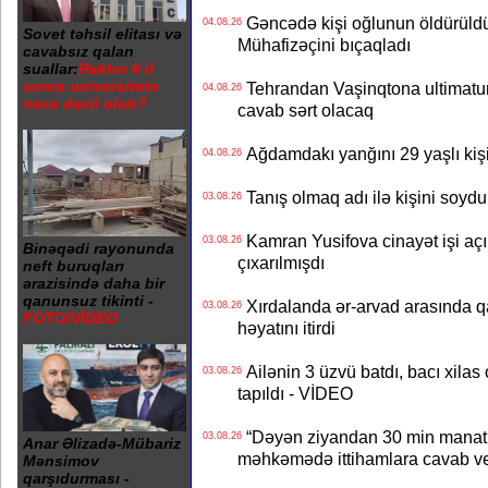
Gəncədə kişi oğlunun öldürüldüy
04.08.26
Sovet təhsil elitası və
Mühafizəçini bıçaqladı
cavabsız qalan
suallar:
Rektor 6 il
sonra universitetə
Tehrandan Vaşinqtona ultimatu
04.08.26
necə daxil olub?
cavab sərt olacaq
Ağdamdakı yanğını 29 yaşlı kişi
04.08.26
Tanış olmaq adı ilə kişini soydu
03.08.26
Kamran Yusifova cinayət işi açıld
03.08.26
Binəqədi rayonunda
çıxarılmışdı
neft buruqları
ərazisində daha bir
qanunsuz tikinti -
Xırdalanda ər-arvad arasında qa
03.08.26
FOTO/VİDEO
həyatını itirdi
Ailənin 3 üzvü batdı, bacı xilas
03.08.26
tapıldı - VİDEO
“Dəyən ziyandan 30 min manat
03.08.26
Anar Əlizadə-Mübariz
məhkəmədə ittihamlara cavab ve
Mənsimov
qarşıdurması -