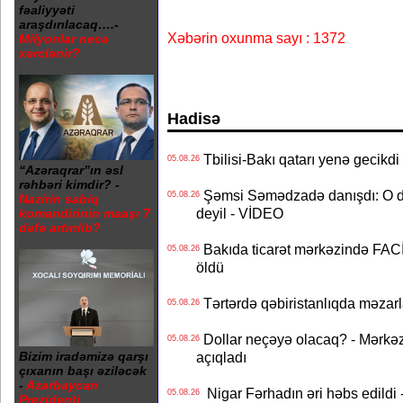
fəaliyyəti
araşdırılacaq….-
Xəbərin oxunma sayı : 1372
Milyonlar necə
xərclənir?
Hadisə
Tbilisi-Bakı qatarı yenə gecikdi 
05.08.26
“Azəraqrar”ın əsl
rəhbəri kimdir? -
Şəmsi Səmədzadə danışdı: O d
05.08.26
Nazirin sabiq
deyil - VİDEO
komandirinin maaşı 7
dəfə artırılıb?
Bakıda ticarət mərkəzində FACİƏ
05.08.26
öldü
Tərtərdə qəbiristanlıqda məzarla
05.08.26
Dollar neçəyə olacaq? - Mərkə
05.08.26
Bizim iradəmizə qarşı
açıqladı
çıxanın başı əziləcək
-
Azərbaycan
Nigar Fərhadın əri həbs edildi 
05.08.26
Prezidenti