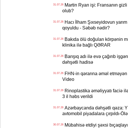
Martin Ryan işi: Fransanın gizli
31.07.26
olub?
Hacı İlham Şıxseyidovun yarım
31.07.26
qoyuldu - Səbəb nədir?
Bakıda ölü doğulan körpənin me
31.07.26
klinika ilə bağlı QƏRAR
Barışıq adı ilə evə çağırıb işgən
31.07.26
dəhşətli hadisə
FHN-in qərarına əməl etməyən o
31.07.26
Video
Rinoplastika əməliyyatı faciə il
31.07.26
3 il həbs verildi
Azərbaycanda dəhşətli qəza: Y
31.07.26
avtomobil piyadalara çırpıldı-Ölə
Mübahisə etdiyi şəxsi bıçaqlayı
30.07.26