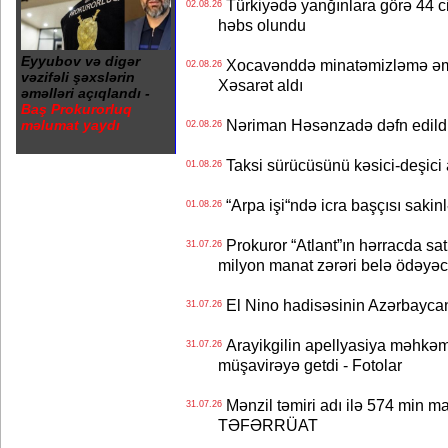
Türkiyədə yanğınlara görə 44 cina
02.08.26
həbs olundu
Eyyubov və digər
Xocavənddə minatəmizləmə əm
02.08.26
vəzifəli şəxslərin
Xəsarət aldı
əməlləri açıqlandı -
Baş Prokurorluq
Nəriman Həsənzadə dəfn edildi 
məlumat yaydı
02.08.26
Taksi sürücüsünü kəsici-deşici a
01.08.26
“Arpa işi“ndə icra başçısı sa
01.08.26
Prokuror “Atlant”ın hərracda satı
31.07.26
milyon manat zərəri belə ödəyəc
El Nino hadisəsinin Azərbaycana
31.07.26
Arayikgilin apellyasiya məhkəm
31.07.26
müşavirəyə getdi - Fotolar
Mənzil təmiri adı ilə 574 min ma
31.07.26
TƏFƏRRÜAT