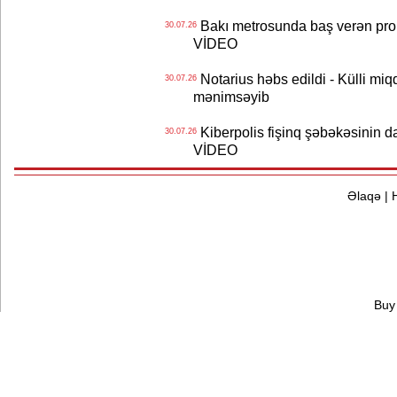
Bakı metrosunda baş verən prob
30.07.26
VİDEO
Notarius həbs edildi - Külli miqd
30.07.26
mənimsəyib
Kiberpolis fişinq şəbəkəsinin da
30.07.26
VİDEO
Əlaqə
|
Buy 