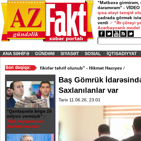
“Mətbəxə girmirəm,
daramıram“ - VİDEO
qısa ətəyi tənqid o
çadrada görmək istə
verdi
“Ər çörəyi 
Azərbaycanlı model
ious
ANA SƏHİFƏ
GÜNDƏM
SIYASƏT
SOSIAL
İQTISADIYYAT
 - VİDEO
/
“Mənə aid bəzi fikirlər təhrif olunub” - Hikmət Hacıyev
/
Baş Gömrük İdarəsində
Saxlanılanlar var
Tarix 11.06.26, 23:01
“Qardaşımla birgə 16
milyon vermişik” -
Tale Heydərovun
ifadəsi oxundu