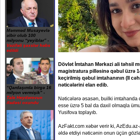
Məmməd Musayevlə
əlbir olub 100
milyonu “yeyiblər” -
Vəzifəli şəxslər həbs
edildi
Dövlət İmtahan Mərkəzi ali təhsil m
magistratura pilləsinə qəbul üzrə 14
keçirilmiş qəbul imtahanının (II cə
nəticələrini elan edib.
“Qardaşımla birgə 16
milyon vermişik” -
Tale Heydərovun
Nəticələrə əsasən, builki imtahanda 
ifadəsi oxundu
esse üzrə 5 bal da daxil olmaqla ümu
Yusifova toplayıb.
AzFakt.com xəbər verir ki, AzEdu.az
əldə etdiyi nəticənin onun üçün gözlə