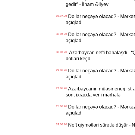
gedir” - İlham Əliyev
Dollar neçəyə olacaq? - Mərkə
01.07.26
açıqladı
Dollar neçəyə olacaq? - Mərkə
30.06.26
açıqladı
Azərbaycan nefti bahalaşdı - “Qa
30.06.26
dolları keçdi
Dollar neçəyə olacaq? - Mərkə
29.06.26
açıqladı
Azərbaycanın müasir enerji strat
27.06.26
son, ixracda yeni mərhələ
Dollar neçəyə olacaq? - Mərkə
25.06.26
açıqladı
Neft qiymətləri sürətlə düşür 
24.06.26