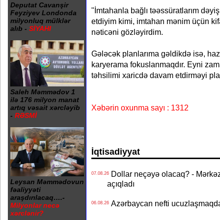
Deputat Cavanşir
"İmtahanla bağlı təəssüratlarım dəyi
Feyziyev Londonda
etdiyim kimi, imtahan mənim üçün kif
milyonluq mülklər
alıb -
SİYAHI
nəticəni gözləyirdim.
Gələcək planlarıma gəldikdə isə, h
karyerama fokuslanmaqdır. Eyni zama
təhsilimi xaricdə davam etdirməyi pla
Saleh Məmmədov 1
ilə 176 milyon manat
Xəbərin oxunma sayı : 1312
artıq vəsait xərcləyib
-
RƏSMİ
İqtisadiyyat
Dollar neçəyə olacaq? - Mərkə
07.08.26
Leysan Məmmədovun
açıqladı
fəaliyyəti
araşdırılacaq….-
Azərbaycan nefti ucuzlaşmaqda 
06.08.26
Milyonlar necə
xərclənir?