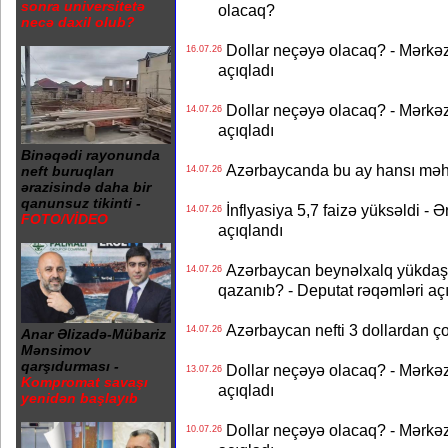
sonra universitetə
olacaq?
necə daxil olub?
Dollar neçəyə olacaq? - Mərkə
16.07.26
açıqladı
Dollar neçəyə olacaq? - Mərkə
14.07.26
açıqladı
Binəqədi rayonunda
Azərbaycanda bu ay hansı məhs
neft buruqları
14.07.26
ərazisində daha bir
qanunsuz tikinti -
İnflyasiya 5,7 faizə yüksəldi - 
14.07.26
FOTO/VİDEO
açıqlandı
Azərbaycan beynəlxalq yükdaş
14.07.26
qazanıb? - Deputat rəqəmləri aç
Azərbaycan nefti 3 dollardan ço
14.07.26
Anar Əlizadə-Mübariz
Mənsimov
qarşıdurması -
Dollar neçəyə olacaq? - Mərkə
13.07.26
Kompromat savaşı
açıqladı
yenidən başlayıb
Dollar neçəyə olacaq? - Mərkə
10.07.26