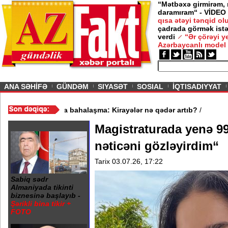
“Mətbəxə girmirəm,
daramıram“ - VİDEO
qısa ətəyi tənqid o
çadrada görmək istə
verdi
“Ər çörəyi 
Azərbaycanlı model
ious
ANA SƏHİFƏ
GÜNDƏM
SIYASƏT
SOSIAL
İQTISADIYYAT
 - VİDEO
/
Mənzil bazarında bahalaşma: Kirayələr nə qədər artıb?
/
Magistraturada yenə 99
nəticəni gözləyirdim“
Tarix 03.07.26, 17:22
Sabiq sədr
Almaniyada tikinti
biznesinə başlayıb -
Şərikli bina tikir +
FOTO