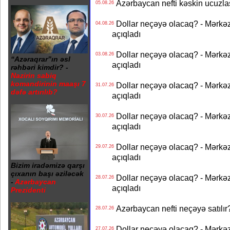
Azərbaycan nefti kəskin ucuzlaş
05.08.26
Dollar neçəyə olacaq? - Mərkə
04.08.26
açıqladı
Dollar neçəyə olacaq? - Mərkə
03.08.26
“Azəraqrar”ın əsl
açıqladı
rəhbəri kimdir? -
Nazirin sabiq
komandirinin maaşı 7
Dollar neçəyə olacaq? - Mərkə
31.07.26
dəfə artırılıb?
açıqladı
Dollar neçəyə olacaq? - Mərkə
30.07.26
açıqladı
Dollar neçəyə olacaq? - Mərkə
29.07.26
açıqladı
Bizim iradəmizə qarşı
çıxanın başı əziləcək
Dollar neçəyə olacaq? - Mərkə
28.07.26
-
Azərbaycan
açıqladı
Prezidenti
Azərbaycan nefti neçəyə satılır?
28.07.26
Dollar neçəyə olacaq? - Mərkə
27.07.26