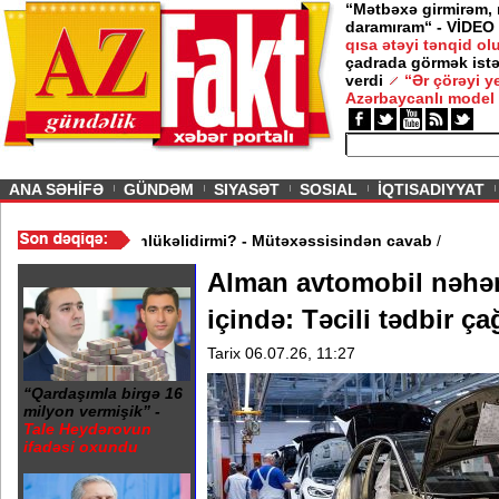
“Mətbəxə girmirəm,
daramıram“ - VİDEO
qısa ətəyi tənqid o
çadrada görmək istə
verdi
“Ər çörəyi 
Azərbaycanlı model
ious
ANA SƏHİFƏ
GÜNDƏM
SIYASƏT
SOSIAL
İQTISADIYYAT
sə, körpəni əmizdirmək təhlükəlidirmi? - Mütəxəssisindən cavab
/
Alman avtomobil nəhə
içində: Təcili tədbir çağ
Tarix 06.07.26, 11:27
“Qardaşımla birgə 16
milyon vermişik” -
Tale Heydərovun
ifadəsi oxundu