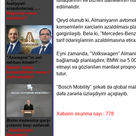
ittifaqlarının və biznes dairələrinin 
fəaliyyəti
edilməlidir.
araşdırılacaq….-
Milyonlar necə
xərclənir?
Qeyd olunub ki, Almaniyanın avtomobi
konsernlərin xərclərin azaldılması p
gərginləşib. Belə ki, "Mercedes-Ben
tarif ödənişlərinin azaldılmasına etira
Eyni zamanda, "Volkswagen" Alman
“Azəraqrar”ın əsl
bağlamağı planlaşdırır, BMW isə 5 000
rəhbəri kimdir? -
etməyi və gözlənilən mənfəət proqn
Nazirin sabiq
komandirinin maaşı 7
tutur.
dəfə artırılıb?
"Bosch Mobility" şirkəti də qlobal ma
dəfə zərərlə üzləşdiyini açıqlayıb.
Xəbərin oxunma sayı : 778
Bizim iradəmizə qarşı
çıxanın başı əziləcək
-
Azərbaycan
Prezidenti