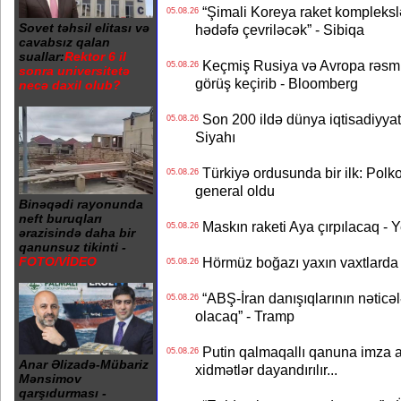
“Şimali Koreya raket kompleksl
05.08.26
Sovet təhsil elitası və
hədəfə çevriləcək” - Sibiqa
cavabsız qalan
suallar:
Rektor 6 il
Keçmiş Rusiya və Avropa rəsmilə
05.08.26
sonra universitetə
görüş keçirib - Bloomberg
necə daxil olub?
Son 200 ildə dünya iqtisadiyyatın
05.08.26
Siyahı
Türkiyə ordusunda bir ilk: Polk
05.08.26
general oldu
Binəqədi rayonunda
neft buruqları
Maskın raketi Aya çırpılacaq - 
05.08.26
ərazisində daha bir
qanunsuz tikinti -
Hörmüz boğazı yaxın vaxtlarda 
FOTO/VİDEO
05.08.26
“ABŞ-İran danışıqlarının nəticə
05.08.26
olacaq” - Tramp
Putin qalmaqallı qanuna imza at
05.08.26
Anar Əlizadə-Mübariz
xidmətlər dayandırılır...
Mənsimov
qarşıdurması -