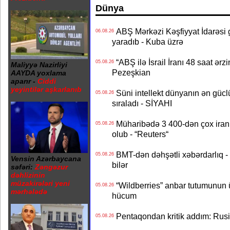
Dünya
ABŞ Mərkəzi Kəşfiyyat İdarəsi g
06.08.26
yaradıb - Kuba üzrə
“ABŞ ilə İsrail İranı 48 saat ərzi
05.08.26
Maliyyə Nazirliyi
Pezeşkian
AAYDA yoxlama
aparır -
Ciddi
yeyintilər aşkarlanıb
Süni intellekt dünyanın ən güclü
05.08.26
sıraladı - SİYAHI
Müharibədə 3 400-dən çox iranl
05.08.26
olub - “Reuters“
BMT-dən dəhşətli xəbərdarlıq - 
05.08.26
Vensin Azərbaycana
bilər
səfəri:
Zəngəzur
dəhlizinin
müzakirələri yeni
“Wildberries” anbar tutumunun üçd
05.08.26
mərhələdə
hücum
Pentaqondan kritik addım: Rusiy
05.08.26