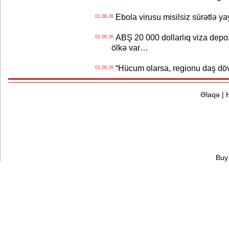
Ebola virusu misilsiz sürətlə yay
01.08.26
ABŞ 20 000 dollarlıq viza depozi
01.08.26
ölkə var…
“Hücum olarsa, regionu daş dövr
01.08.26
Əlaqə
|
Buy 