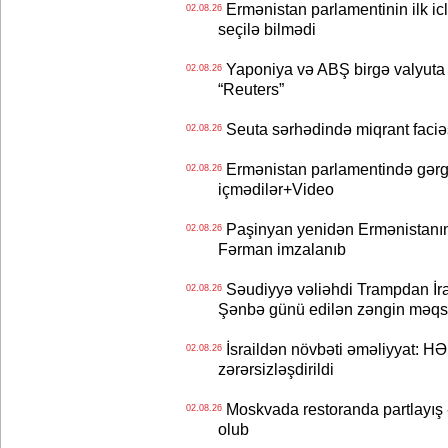
Ermənistan parlamentinin ilk icl
02.08.26
seçilə bilmədi
Yaponiya və ABŞ birgə valyuta 
02.08.26
“Reuters”
Seuta sərhədində miqrant faciəsi
02.08.26
Ermənistan parlamentində gərgi
02.08.26
içmədilər+Video
Paşinyan yenidən Ermənistanın B
02.08.26
Fərman imzalanıb
Səudiyyə vəliəhdi Trampdan İran
02.08.26
Şənbə günü edilən zəngin məqs
İsraildən növbəti əməliyyat: HƏ
02.08.26
zərərsizləşdirildi
Moskvada restoranda partlayış
02.08.26
olub