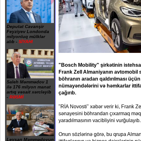
Deputat Cavanşir
Feyziyev Londonda
milyonluq mülklər
alıb -
SİYAHI
"Bosch Mobility" şirkətinin istehsa
Frank Zell Almaniyanın avtomobil
böhranın aradan qaldırılması üçün
Saleh Məmmədov 1
nümayəndələrini və həmkarlar ittifa
ilə 176 milyon manat
artıq vəsait xərcləyib
çağırıb.
-
RƏSMİ
"RİA Novosti" xəbər verir ki, Frank Z
sənayesini böhrandan çıxarmaq məqs
yaradılmasının vacibliyini vurğulayıb.
Onun sözlərinə görə, bu qrupa Alman
Leysan Məmmədovun