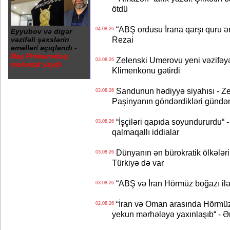
ötdü
“ABŞ ordusu İrana qarşı quru əmə
04.08.26
Eyyubov və digər
Rezai
vəzifəli şəxslərin
əməlləri açıqlandı -
Baş Prokurorluq
Zelenski Umerovu yeni vəzifəyə t
03.08.26
məlumat yaydı
Klimenkonu gətirdi
Sandunun hədiyyə siyahısı - Ze
03.08.26
Paşinyanın göndərdikləri gündə
“İşçiləri qapıda soyundururdu“ - 
03.08.26
qalmaqallı iddialar
Dünyanın ən bürokratik ölkələri
03.08.26
Türkiyə də var
“ABŞ və İran Hörmüz boğazı ilə b
03.08.26
“İran və Oman arasında Hörmüz b
02.08.26
yekun mərhələyə yaxınlaşıb“ - Ə