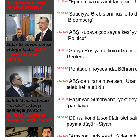
“Epidemiya nəzarətdən çıxır” -
05.08.26
Kompromat savaşı
yenidən başlayıb
Səudiyyə Ərəbistanı husilərlə da
05.08.26
“Bloomberg“
ABŞ Kubaya çox sayda kəşfiyyatç
04.08.26
“Politico“
Eldar Əzizovun narazı
olduğu kadr:
Xalid
Suriya Rusiya neftinin idxalını 
04.08.26
Ələkbərov yola
Reuters
salınır...
Pentaqon həyəcanda: Böhran ü
04.08.26
ABŞ-dan İrana nüvə şərti: Uran eh
04.08.26
tələb irəli sürüldü
Paşinyan Simonyana “yox” deyib
04.08.26
Sahib Məmmədovun
“panikaya
“mənbə” axtarışı
qalmaqal yaratdı -
İşçilərin otağından
Dünya kənd təsərrüfatı istehsalı
04.08.26
dinləyici qurğu tapılıb
payına düşür - Siyahı
“Amazon“ tarix yazdı: Şirkətin ba
04.08.26