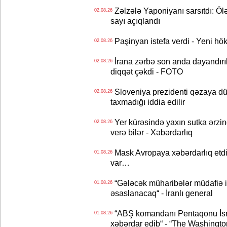
Zəlzələ Yaponiyanı sarsıtdı: Öl
02.08.26
sayı açıqlandı
Paşinyan istefa verdi - Yeni hök
02.08.26
İrana zərbə son anda dayandırıl
02.08.26
diqqət çəkdi - FOTO
Sloveniya prezidenti qəzaya dü
02.08.26
taxmadığı iddia edilir
Yer kürəsində yaxın sutka ərzin
02.08.26
verə bilər - Xəbərdarlıq
Mask Avropaya xəbərdarlıq etdi
01.08.26
var…
“Gələcək müharibələr müdafiə iq
01.08.26
əsaslanacaq“ - İranlı general
“ABŞ komandanı Pentaqonu İsrai
01.08.26
xəbərdar edib“ - “The Washingto